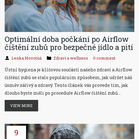
Optimální doba počkání po Airflow
čištění zubů pro bezpečné jídlo a pití
Lenka Novotná
Zdraví a wellness
0 comment
Ústní hygiena je klíčovou součástí našeho zdraví a Airflow
čištění zubů se stalo populárním způsobem, jak udržet náš
úsměv zářivý a zdravý. Tento článek vás provede tím, jak
dlouho byste měli po proceduře Airflow čištění zubů
vyhnout jídlu a pití. Zodpovíme vaše nejčastější otázky a
VIEW MORE
poskytneme vám tipy, jak maximalizovat výhody této
dentální péče.
9