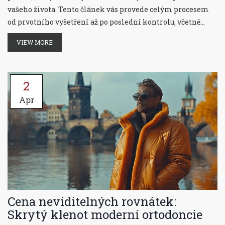
vašeho života. Tento článek vás provede celým procesem
od prvotního vyšetření až po poslední kontrolu, včetně
informací o různých metodách a materiálech. Zjistíte,
VIEW MORE
jaké faktory ovlivňují cenovou dostupnost a další aspekty
léčby. Článek také nabízí rady, jak se o rekonstruovaný
chrup starat, aby vydržel co nejdéle.
2
Apr
Cena neviditelných rovnátek:
Skrytý klenot moderní ortodoncie