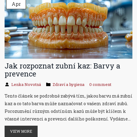
Apr
Jak rozpoznat zubní kaz: Barvy a
prevence
Lenka Novotná
Zdraví a hygiena
0 comment
Tento článek se podrobně zabývá tím, jakou barvu má zubní
kaz a co tato barva může naznačovat o vašem zdraví zubů.
Porozumění různým odstínům kazů může být klíčem k
včasné intervenci a prevenci dalšího poškození. Vydáme
se i na průzkum metody, jak můžete předcházet vzniku
VIEW MORE
zubního kazu, což je stejně důležité jako jeho rozpoznávání.