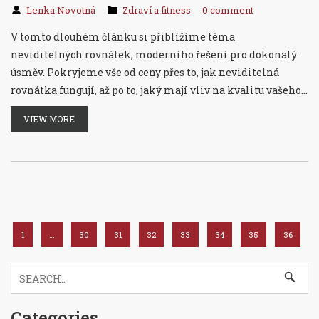
Lenka Novotná
Zdraví a fitness
0 comment
V tomto dlouhém článku si přiblížíme téma
neviditelných rovnátek, moderního řešení pro dokonalý
úsměv. Pokryjeme vše od ceny přes to, jak neviditelná
rovnátka fungují, až po to, jaký mají vliv na kvalitu vašeho
života. Prozkoumáme faktory ovlivňující cenu a
VIEW MORE
poskytneme tipy, jak vybrat to nejlepší řešení pro vaše
potřeby
1
…
30
31
32
33
34
35
36
Categories