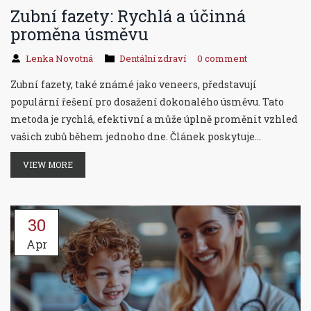
Zubní fazety: Rychlá a účinná
proměna úsměvu
Lenka Novotná
Dentální zdraví
0 comment
Zubní fazety, také známé jako veneers, představují
populární řešení pro dosažení dokonalého úsměvu. Tato
metoda je rychlá, efektivní a může úplně proměnit vzhled
vašich zubů během jednoho dne. Článek poskytuje
podrobnosti o materiálech, procesu aplikace, výhodách a
VIEW MORE
péči po aplikaci fazet.
30
Apr