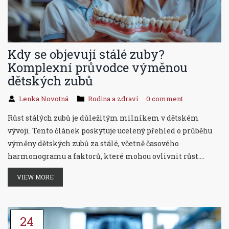
Kdy se objevují stálé zuby?
Komplexní průvodce výměnou
dětských zubů
Lenka Novotná
Rodina a zdraví
0 comment
Růst stálých zubů je důležitým milníkem v dětském
vývoji. Tento článek poskytuje ucelený přehled o průběhu
výměny dětských zubů za stálé, včetně časového
harmonogramu a faktorů, které mohou ovlivnit růst.
Nahlédneme také do běžných problémů, které mohou
VIEW MORE
během tohoto procesu nastat, a nabídneme tipy, jak se o
nově rostoucí zuby starat.
24