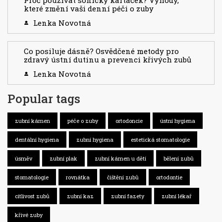
Proč používat sonický kartáček? Výhody,
které změní vaši denní péči o zuby
Lenka Novotná
Co posiluje dásně? Osvědčené metody pro
zdravý ústní dutinu a prevenci křivých zubů
Lenka Novotná
Popular tags
zubní kámen
péče o zuby
ortodoncie
ústní hygiena
dentální hygiena
zubní hygiena
estetická stomatologie
úsměv
zubní plak
zubní kámen u dětí
bělení zubů
stomatologie
rovnátka
čištění zubů
ortodontie
citlivost zubů
zubní kaz
zubní fazety
zubní lékař
křivé zuby