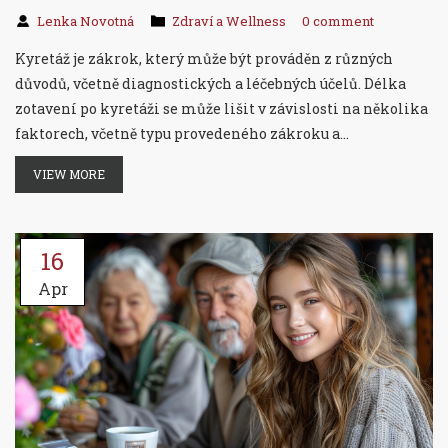
Lenka Novotná
Zdraví a Wellness
0 comment
Kyretáž je zákrok, který může být prováděn z různých
důvodů, včetně diagnostických a léčebných účelů. Délka
zotavení po kyretáži se může lišit v závislosti na několika
faktorech, včetně typu provedeného zákroku a
individuálních zdravotních okolností. Tento článek
VIEW MORE
poskytuje ucelený pohled na to, co můžete očekávat během
rekonvalescence, včetně tipů na péči o sebe a možných
komplikací.
16
Apr