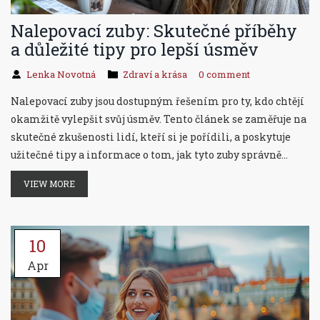
Nalepovací zuby: Skutečné příběhy
a důležité tipy pro lepší úsměv
Lenka Novotná
Zdraví a krása
0 comment
Nalepovací zuby jsou dostupným řešením pro ty, kdo chtějí
okamžitě vylepšit svůj úsměv. Tento článek se zaměřuje na
skutečné zkušenosti lidí, kteří si je pořídili, a poskytuje
užitečné tipy a informace o tom, jak tyto zuby správně
používat a udržovat. Odhalte výhody a možné nevýhody
VIEW MORE
nalepovacích zubů přímo od těch, kdo si je vyzkoušeli.
10
Apr