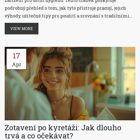
zařízení pro ústní hygienu. Tento článek poskytuje
podrobný přehled o tom, jak tyto přístroje pracují, jejich
výhody, užitečné tipy pro použití a srovnání s tradičními
metodami čištění zubů. Zjistěte, jak můžete změnit svou
VIEW MORE
rutinu péče o zuby a dosáhnout lepšího zdraví ústní dutiny
pomocí této moderní technologie.
17
Apr
Zotavení po kyretáži: Jak dlouho
trvá a co očekávat?