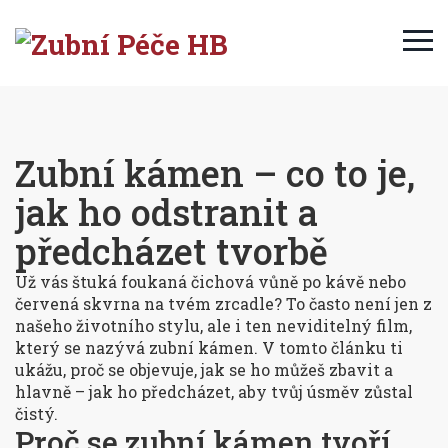
Zubní kámen – co to je,
jak ho odstranit a
předcházet tvorbě
Už vás štuká foukaná čichová vůně po kávě nebo
červená skvrna na tvém zrcadle? To často není jen z
našeho životního stylu, ale i ten neviditelný film,
který se nazývá zubní kámen. V tomto článku ti
ukážu, proč se objevuje, jak se ho můžeš zbavit a
hlavně – jak ho předcházet, aby tvůj úsměv zůstal
čistý.
Proč se zubní kámen tvoří