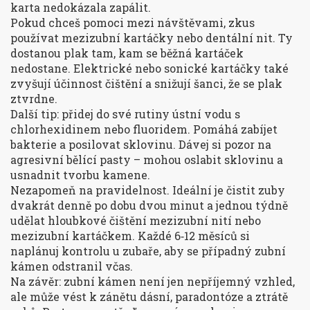
karta nedokázala zapálit.
Pokud chceš pomoci mezi návštěvami, zkus
používat mezizubní kartáčky nebo dentální nit. Ty
dostanou plak tam, kam se běžná kartáček
nedostane. Elektrické nebo sonické kartáčky také
zvyšují účinnost čištění a snižují šanci, že se plak
ztvrdne.
Další tip: přidej do své rutiny ústní vodu s
chlorhexidinem nebo fluoridem. Pomáhá zabíjet
bakterie a posilovat sklovinu. Dávej si pozor na
agresivní bělící pasty – mohou oslabit sklovinu a
usnadnit tvorbu kamene.
Nezapomeň na pravidelnost. Ideální je čistit zuby
dvakrát denně po dobu dvou minut a jednou týdně
udělat hloubkové čištění mezizubní nití nebo
mezizubní kartáčkem. Každé 6‑12 měsíců si
naplánuj kontrolu u zubaře, aby se případný zubní
kámen odstranil včas.
Na závěr: zubní kámen není jen nepříjemný vzhled,
ale může vést k zánětu dásní, paradontóze a ztrátě