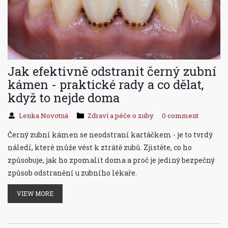
Jak efektivně odstranit černý zubní
kámen - praktické rady a co dělat,
když to nejde doma
Lenka Novotná
Zdraví a péče o zuby
0 comment
Černý zubní kámen se neodstraní kartáčkem - je to tvrdý
náledí, které může vést k ztrátě zubů. Zjistěte, co ho
způsobuje, jak ho zpomalit doma a proč je jediný bezpečný
způsob odstranění u zubního lékaře.
VIEW MORE