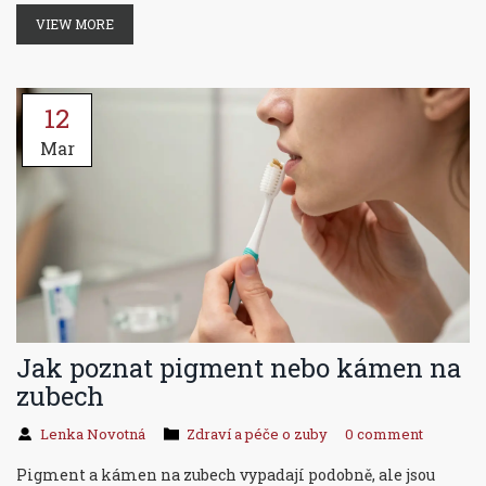
VIEW MORE
12
Mar
Jak poznat pigment nebo kámen na
zubech
Lenka Novotná
Zdraví a péče o zuby
0 comment
Pigment a kámen na zubech vypadají podobně, ale jsou