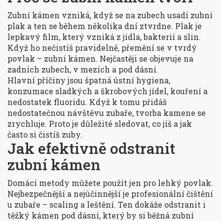
Zubní kámen vzniká, když se na zubech usadí zubní
plak a ten se během několika dní ztvrdne. Plak je
lepkavý film, který vzniká z jídla, bakterií a slin.
Když ho nečistíš pravidelně, přemění se v tvrdý
povlak – zubní kámen. Nejčastěji se objevuje na
zadních zubech, v mezích a pod dásní.
Hlavní příčiny jsou špatná ústní hygiena,
konzumace sladkých a škrobových jídel, kouření a
nedostatek fluoridu. Když k tomu přidáš
nedostatečnou návštěvu zubaře, tvorba kamene se
zrychluje. Proto je důležité sledovat, co jíš a jak
často si čistíš zuby.
Jak efektivně odstranit
zubní kámen
Domácí metody můžete použít jen pro lehký povlak.
Nejbezpečnější a nejúčinnější je profesionální čištění
u zubaře – scaling a leštění. Ten dokáže odstranit i
těžký kámen pod dásní, který by si běžná zubní