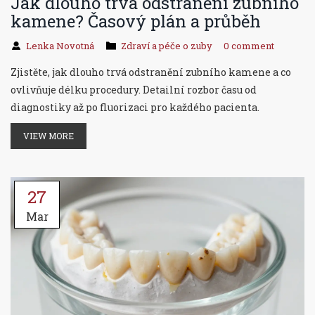
Jak dlouho trvá odstranění zubního
kamene? Časový plán a průběh
Lenka Novotná
Zdraví a péče o zuby
0 comment
Zjistěte, jak dlouho trvá odstranění zubního kamene a co
ovlivňuje délku procedury. Detailní rozbor času od
diagnostiky až po fluorizaci pro každého pacienta.
VIEW MORE
27
Mar