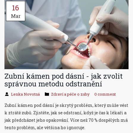
16
Mar
Zubní kámen pod dásní - jak zvolit
správnou metodu odstranění
Lenka Novotná
Zdraví a péče o zuby
0 comment
Zubní kámen pod dásní je skrytý problém, který může vést
k ztrátě zubů. Zjistěte, jak se odstraní, když je čas k lékaři a
jak předcházet jeho opakování. Více než 70 % dospělých má
tento problém, ale většina ho ignoruje.