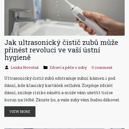
Jak ultrasonický čistič zubů může
přinést revoluci ve vaší ústní
hygieně
Lenka Novotná
Zdraví a péče o zuby
0 comment
Ultrasonický čistič zubů odstraňuje zubní kámen i pod
dásní, kde klasický kartáček selhává. Zlepšuje zdraví
dásní, snižuje riziko zánětů a může vám ušetřit tisíce
korun na léčbě. Zkuste ho, a vaše zuby vám budou děkovat.
VIEW MORE