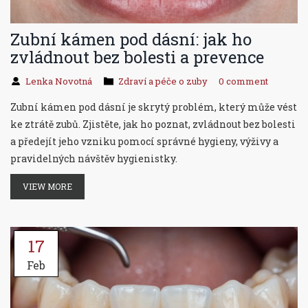
Zubní kámen pod dásní: jak ho
zvládnout bez bolesti a prevence
Lenka Novotná
Zdraví a péče o zuby
0 comment
Zubní kámen pod dásní je skrytý problém, který může vést
ke ztrátě zubů. Zjistěte, jak ho poznat, zvládnout bez bolesti
a předejít jeho vzniku pomocí správné hygieny, výživy a
pravidelných návštěv hygienistky.
VIEW MORE
17
Feb