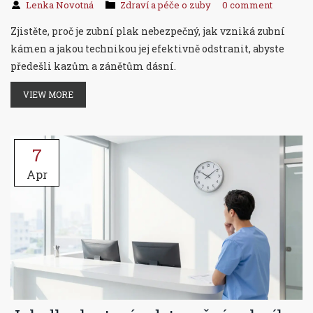
Lenka Novotná
Zdraví a péče o zuby
0 comment
Zjistěte, proč je zubní plak nebezpečný, jak vzniká zubní
kámen a jakou technikou jej efektivně odstranit, abyste
předešli kazům a zánětům dásní.
VIEW MORE
7
Apr