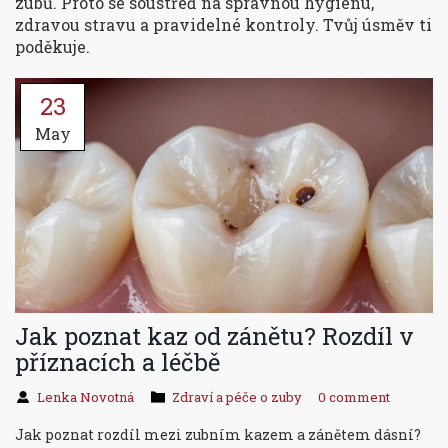
zubů. Proto se soustřeď na správnou hygienu,
zdravou stravu a pravidelné kontroly. Tvůj úsměv ti
poděkuje.
23
May
Jak poznat kaz od zánětu? Rozdíl v
příznacích a léčbě
Lenka Novotná
Zdraví a péče o zuby
0 comment
Jak poznat rozdíl mezi zubním kazem a zánětem dásní?