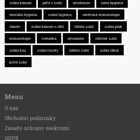
zubní kámen
péče o zuby
ortodoncie
ústní hygiena
dentální hygiena
zubní hygiena
estetická stomatologie
úsměv
zubní kámen u dětí
bělení zubů
zubní plak
stomatologie
rovnátka
ortodontie
citlivost zubů
zubní kaz
zubní fazety
čištění zubů
zubní lékař
křivé zuby
Menu
O nás
Obchodní podmínky
Zásady ochrany soukromí
GDPR