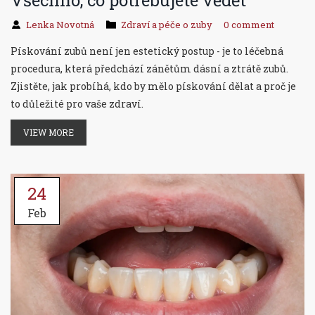
Všechno, co potřebujete vědět
Lenka Novotná
Zdraví a péče o zuby
0 comment
Pískování zubů není jen estetický postup - je to léčebná
procedura, která předchází zánětům dásní a ztrátě zubů.
Zjistěte, jak probíhá, kdo by mělo pískování dělat a proč je
to důležité pro vaše zdraví.
VIEW MORE
24
Feb