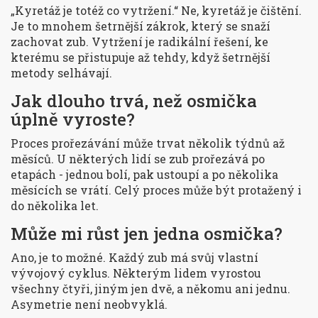
„Kyretáž je totéž co vytržení.“
Ne, kyretáž je čištění.
Je to mnohem šetrnější zákrok, který se snaží
zachovat zub. Vytržení je radikální řešení, ke
kterému se přistupuje až tehdy, když šetrnější
metody selhávají.
Jak dlouho trvá, než osmička
úplně vyroste?
Proces prořezávání může trvat několik týdnů až
měsíců. U některých lidí se zub prořezává po
etapách - jednou bolí, pak ustoupí a po několika
měsících se vrátí. Celý proces může být protažený i
do několika let.
Může mi růst jen jedna osmička?
Ano, je to možné. Každý zub má svůj vlastní
vývojový cyklus. Některým lidem vyrostou
všechny čtyři, jiným jen dvě, a někomu ani jednu.
Asymetrie není neobvyklá.