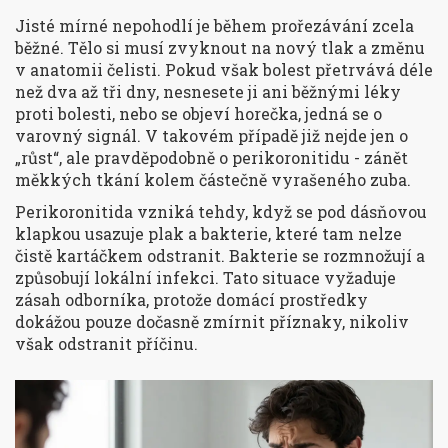
Jisté mírné nepohodlí je během prořezávání zcela
běžné. Tělo si musí zvyknout na nový tlak a změnu
v anatomii čelisti. Pokud však bolest přetrvává déle
než dva až tři dny, nesnesete ji ani běžnými léky
proti bolesti, nebo se objeví horečka, jedná se o
varovný signál. V takovém případě již nejde jen o
„růst“, ale pravděpodobně o perikoronitidu - zánět
měkkých tkání kolem částečně vyrašeného zuba.
Perikoronitida vzniká tehdy, když se pod dásňovou
klapkou usazuje plak a bakterie, které tam nelze
čistě kartáčkem odstranit. Bakterie se rozmnožují a
způsobují lokální infekci. Tato situace vyžaduje
zásah odborníka, protože domácí prostředky
dokážou pouze dočasně zmírnit příznaky, nikoliv
však odstranit příčinu.