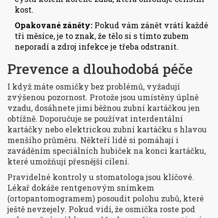
kost.
Opakované záněty:
Pokud vám zánět vrátí každé
tři měsíce, je to znak, že tělo si s tímto zubem
neporadí a zdroj infekce je třeba odstranit.
Prevence a dlouhodobá péče
I když máte osmičky bez problémů, vyžadují
zvýšenou pozornost. Protože jsou umístěny úplně
vzadu, dosáhnete jimi běžnou zubní kartáčkou jen
obtížně. Doporučuje se používat interdentální
kartáčky nebo elektrickou zubní kartáčku s hlavou
menšího průměru. Někteří lidé si pomáhají i
zaváděním speciálních hubiček na konci kartáčku,
které umožňují přesnější cílení.
Pravidelné kontroly u stomatologa jsou klíčové.
Lékař dokáže rentgenovým snímkem
(ortopantomogramem) posoudit polohu zubů, které
ještě nevzejely. Pokud vidí, že osmička roste pod