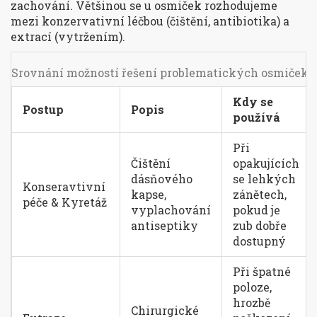
zachování. Většinou se u osmiček rozhodujeme
mezi konzervativní léčbou (čištění, antibiotika) a
extrací (vytržením).
Srovnání možností řešení problematických osmiček
Kdy se
Postup
Popis
používá
Při
Čištění
opakujících
dásňového
se lehkých
Konseravtivní
kapse,
zánětech,
péče & Kyretáž
vyplachování
pokud je
antiseptiky
zub dobře
dostupný
Při špatné
poloze,
hrozbě
Chirurgické