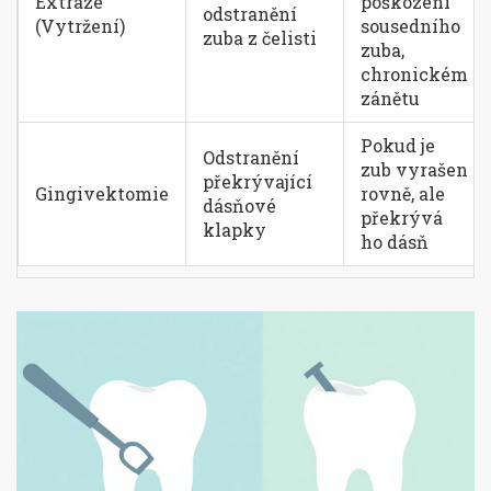
Extraze
poškození
odstranění
(Vytržení)
sousedního
zuba z čelisti
zuba,
chronickém
zánětu
Pokud je
Odstranění
zub vyrašen
překrývající
Gingivektomie
rovně, ale
dásňové
překrývá
klapky
ho dásň