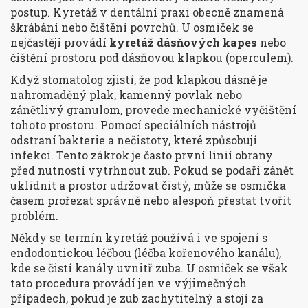
postup. Kyretáž v dentální praxi obecně znamená
škrábání nebo čištění povrchů. U osmiček se
nejčastěji provádí
kyretáž dásňových kapes
nebo
čištění prostoru pod dásňovou klapkou (operculem).
Když stomatolog zjistí, že pod klapkou dásně je
nahromaděný plak, kamenný povlak nebo
zánětlivý granulom, provede mechanické vyčištění
tohoto prostoru. Pomocí speciálních nástrojů
odstraní bakterie a nečistoty, které způsobují
infekci. Tento zákrok je často první linií obrany
před nutností vytrhnout zub. Pokud se podaří zánět
uklidnit a prostor udržovat čistý, může se osmička
časem prořezat správně nebo alespoň přestat tvořit
problém.
Někdy se termín kyretáž používá i ve spojení s
endodontickou léčbou (léčba kořenového kanálu),
kde se čistí kanály uvnitř zuba. U osmiček se však
tato procedura provádí jen ve výjimečných
případech, pokud je zub zachytitelný a stojí za