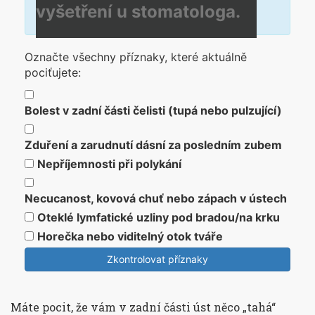
vyšetření u stomatologa.
Označte všechny příznaky, které aktuálně
pociťujete:
Bolest v zadní části čelisti (tupá nebo pulzující)
Zduření a zarudnutí dásní za posledním zubem
Nepříjemnosti při polykání
Necucanost, kovová chuť nebo zápach v ústech
Oteklé lymfatické uzliny pod bradou/na krku
Horečka nebo viditelný otok tváře
Zkontrolovat příznaky
Máte pocit, že vám v zadní části úst něco „tahá“