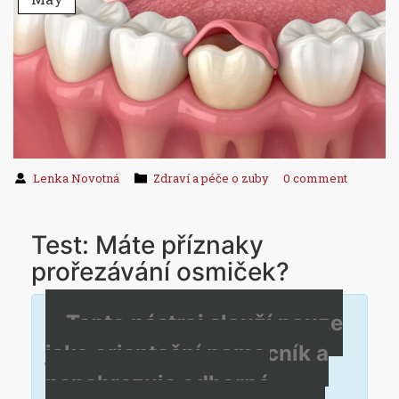
Lenka Novotná
Zdraví a péče o zuby
0 comment
Test: Máte příznaky
prořezávání osmiček?
Tento nástroj slouží pouze
jako orientační pomocník a
nenahrazuje odborné