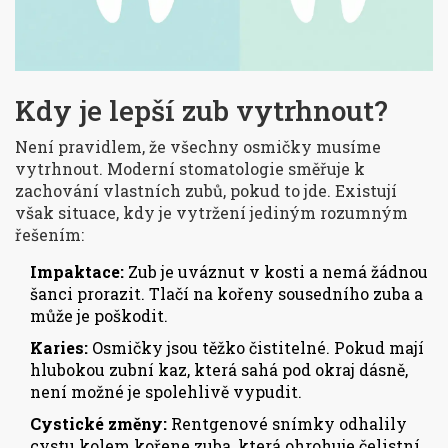
Kdy je lepší zub vytrhnout?
Není pravidlem, že všechny osmičky musíme
vytrhnout. Moderní stomatologie směřuje k
zachování vlastních zubů, pokud to jde. Existují
však situace, kdy je vytržení jediným rozumným
řešením:
Impaktace:
Zub je uváznut v kosti a nemá žádnou
šanci prorazit. Tlačí na kořeny sousedního zuba a
může je poškodit.
Karies:
Osmičky jsou těžko čistitelné. Pokud mají
hlubokou zubní kaz, která sahá pod okraj dásně,
není možné je spolehlivě vypudit.
Cystické změny:
Rentgenové snímky odhalily
cystu kolem kořene zuba, která ohrohuje čelistní