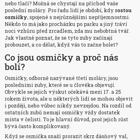
nebo tlačí? Možná se chystají na příchod vaše
poslední moláry. Pro řadu lidí je období, kdy
rostou
osmičky
, spojené s nejrůznějšími nepříjemnostmi.
Někdo to má jako procházku po parku a jiný tráví
noci vzhůru před zrcadlem, zda mu nebobtná tvář.
Jak vlastně poznat, že se tyto zuby začínají
probouzet, a co dělat, když vás to začne bolet?
Co jsou osmičky a proč nás
bolí?
Osmičky, odborně nazývané třetí moláry, jsou
posledními zuby, které se u člověka objevují.
Obvykle se jejich výskut očekává mezi 17. a 25.
rokem života, ale u některých lidí se mohou objevit
i později, nebo vůbec nikdy nevzejdou. Na rozdíl od
ostatních zubů nemají osmičky vždy dostatek
místa v čelisti. To je hlavní důvod, proč jejich růst
bývá často komplikovaný.
Když se osmička snaží prorazit skrz dásňový val,