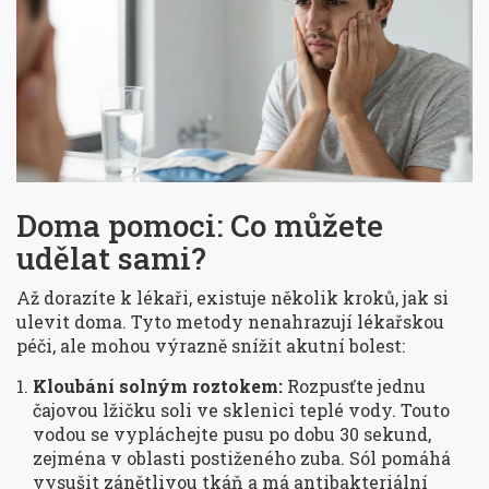
Doma pomoci: Co můžete
udělat sami?
Až dorazíte k lékaři, existuje několik kroků, jak si
ulevit doma. Tyto metody nenahrazují lékařskou
péči, ale mohou výrazně snížit akutní bolest:
Kloubání solným roztokem:
Rozpusťte jednu
čajovou lžičku soli ve sklenici teplé vody. Touto
vodou se vypláchejte pusu po dobu 30 sekund,
zejména v oblasti postiženého zuba. Sól pomáhá
vysušit zánětlivou tkáň a má antibakteriální