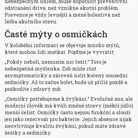
nebezpečným úhlem, může doporučit preventivní
odstranění dříve, než vznikne akutní problém.
Prevence je vždy levnější a méně bolestivá než
léčba akutního stavu.
Časté mýty o osmičkách
V koloběhu informací se objevuje mnoho mýtů,
které mohou lidi matkat. Pojďme je vyvrátit:
„Pokdy nebolí, nemusím nic řešit.“
Toto je
nebezpečná myšlenka. Zub může růst
asymptomaticky a zároveň ničit kořeny sousední
sedmičky. Až to začne bolet, bude už příliš pozdě a
poškodíte i zdravý zub.
„Osmičky potřebujeme k žvýkání.“
Evolučně ano, ale
moderní člověk má kvůli změně stravy (měkčí jídlo)
menší čelist. Osmičky často nejsou funkční a slouží
jen jako rezervoár pro bakterie. Jejich absence nijak
neovlivňuje kvalitu žvýkání, pokud máte zdravé
šestky a sedmičky.