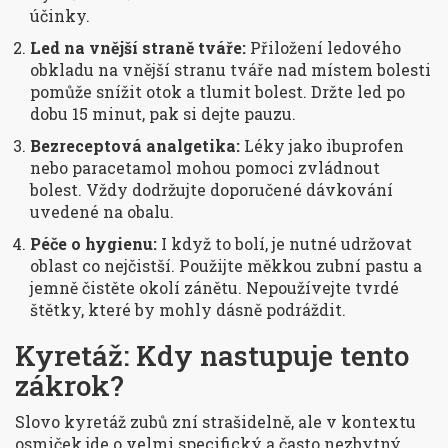
účinky.
Led na vnější straně tváře:
Přiložení ledového
obkladu na vnější stranu tváře nad místem bolesti
pomůže snížit otok a tlumit bolest. Držte led po
dobu 15 minut, pak si dejte pauzu.
Bezreceptová analgetika:
Léky jako ibuprofen
nebo paracetamol mohou pomoci zvládnout
bolest. Vždy dodržujte doporučené dávkování
uvedené na obalu.
Péče o hygienu:
I když to bolí, je nutné udržovat
oblast co nejčistší. Použijte měkkou zubní pastu a
jemně čistěte okolí zánětu. Nepoužívejte tvrdé
štětky, které by mohly dásně podráždit.
Kyretáž: Kdy nastupuje tento
zákrok?
Slovo
kyretáž zubů
zní strašidelně, ale v kontextu
osmiček jde o velmi specifický a často nezbytný