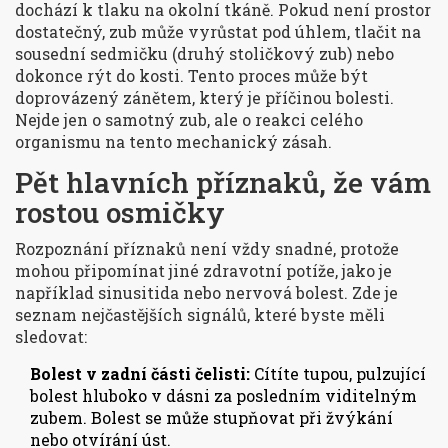
dochází k tlaku na okolní tkáně. Pokud není prostor
dostatečný, zub může vyrůstat pod úhlem, tlačit na
sousední sedmičku (druhý stoličkový zub) nebo
dokonce rýt do kosti. Tento proces může být
doprovázený zánětem, který je příčinou bolesti.
Nejde jen o samotný zub, ale o reakci celého
organismu na tento mechanický zásah.
Pět hlavních příznaků, že vám
rostou osmičky
Rozpoznání příznaků není vždy snadné, protože
mohou připomínat jiné zdravotní potíže, jako je
například sinusitida nebo nervová bolest. Zde je
seznam nejčastějších signálů, které byste měli
sledovat:
Bolest v zadní části čelisti:
Cítíte tupou, pulzující
bolest hluboko v dásni za posledním viditelným
zubem. Bolest se může stupňovat při žvýkání
nebo otvírání úst.