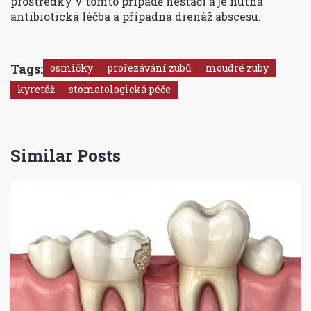
prostředky v tomto případě nestačí a je nutná
antibiotická léčba a případná drenáž abscesu.
Tags:
osmičky
prořezávání zubů
moudré zuby
kyretáž
stomatologická péče
Similar Posts