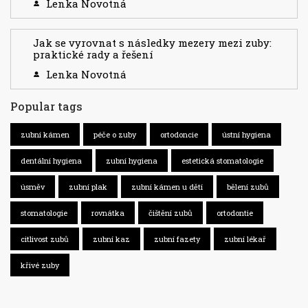
Lenka Novotná
Jak se vyrovnat s následky mezery mezi zuby:
praktické rady a řešení
Lenka Novotná
Popular tags
zubní kámen
péče o zuby
ortodoncie
ústní hygiena
dentální hygiena
zubní hygiena
estetická stomatologie
úsměv
zubní plak
zubní kámen u dětí
bělení zubů
stomatologie
rovnátka
čištění zubů
ortodontie
citlivost zubů
zubní kaz
zubní fazety
zubní lékař
křivé zuby