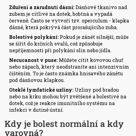
Zduření a zarudnutí dásní:
Dásňové tkanivo nad
zubem je citlivé na dotek, bobtná a vypadá
červeně. Často se vytvoří tzv. operculum - klapka
dásně, která pokrývá část prorašujícího zuba.
Bolestivé polykání:
Pokud je zánět silnější, může
se šířit do krčních svalů, což způsobuje
nepříjemnosti při polykání slin nebo jídla.
Necucanost v puse:
Můžete cítit kovovou chuť
nebo zápach, který neodstraníte ani intenzivním
čištěním. To je často známka hnisavého zánětu
pod dásňovou klapkou.
Oteklé lymfatické uzliny:
Uzliny pod bradou
nebo na krku mohou být zvětšené a bolestivé na
dotek, což je reakce imunitního systému na
infekci v dutině ústní.
Kdy je bolest normální a kdy
varovná?