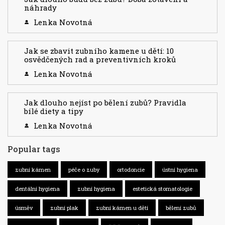
náhrady
Lenka Novotná
Jak se zbavit zubního kamene u dětí: 10
osvědčených rad a preventivních kroků
Lenka Novotná
Jak dlouho nejíst po bělení zubů? Pravidla
bílé diety a tipy
Lenka Novotná
Popular tags
zubní kámen
péče o zuby
ortodoncie
ústní hygiena
dentální hygiena
zubní hygiena
estetická stomatologie
úsměv
zubní plak
zubní kámen u dětí
bělení zubů