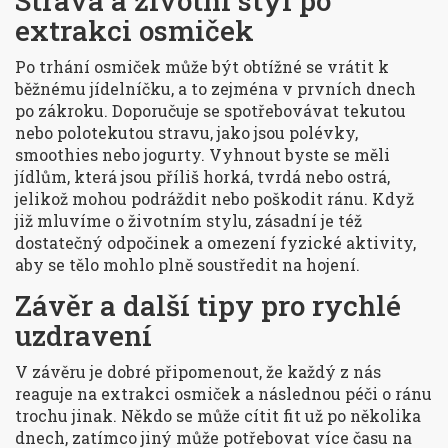
Strava a životní styl po
extrakci osmiček
Po trhání osmiček může být obtížné se vrátit k
běžnému jídelníčku, a to zejména v prvních dnech
po zákroku. Doporučuje se spotřebovávat tekutou
nebo polotekutou stravu, jako jsou polévky,
smoothies nebo jogurty. Vyhnout byste se měli
jídlům, která jsou příliš horká, tvrdá nebo ostrá,
jelikož mohou podráždit nebo poškodit ránu. Když
již mluvíme o životním stylu, zásadní je též
dostatečný odpočinek a omezení fyzické aktivity,
aby se tělo mohlo plně soustředit na hojení.
Závěr a další tipy pro rychlé
uzdravení
V závěru je dobré připomenout, že každý z nás
reaguje na extrakci osmiček a následnou péči o ránu
trochu jinak. Někdo se může cítit fit už po několika
dnech, zatímco jiný může potřebovat více času na