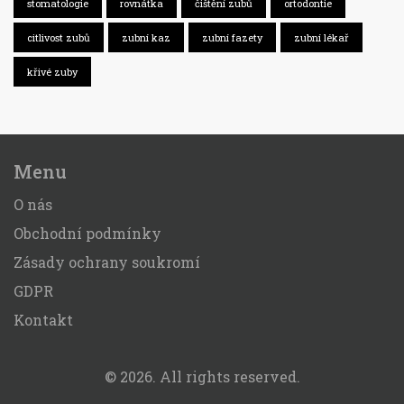
stomatologie
rovnátka
čištění zubů
ortodontie
citlivost zubů
zubní kaz
zubní fazety
zubní lékař
křivé zuby
Menu
O nás
Obchodní podmínky
Zásady ochrany soukromí
GDPR
Kontakt
© 2026. All rights reserved.