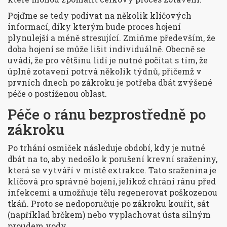
Pojďme se tedy podívat na několik klíčových
informací, díky kterým bude proces hojení
plynulejší a méně stresující. Zmiňme především, že
doba hojení se může lišit individuálně. Obecně se
uvádí, že pro většinu lidí je nutné počítat s tím, že
úplné zotavení potrvá několik týdnů, přičemž v
prvních dnech po zákroku je potřeba dbát zvýšené
péče o postiženou oblast.
Péče o ránu bezprostředně po
zákroku
Po trhání osmiček následuje období, kdy je nutné
dbát na to, aby nedošlo k porušení krevní sraženiny,
která se vytváří v místě extrakce. Tato sraženina je
klíčová pro správné hojení, jelikož chrání ránu před
infekcemi a umožňuje tělu regenerovat poškozenou
tkáň. Proto se nedoporučuje po zákroku kouřit, sát
(například brčkem) nebo vyplachovat ústa silným
proudem vody.