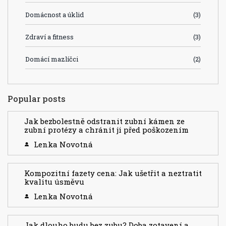
Domácnost a úklid
(3)
Zdraví a fitness
(3)
Domácí mazlíčci
(2)
Popular posts
Jak bezbolestně odstranit zubní kámen ze
zubní protézy a chránit ji před poškozením
Lenka Novotná
Kompozitní fazety cena: Jak ušetřit a neztratit
kvalitu úsměvu
Lenka Novotná
Jak dlouho budu bez zubu? Doba zotavení a