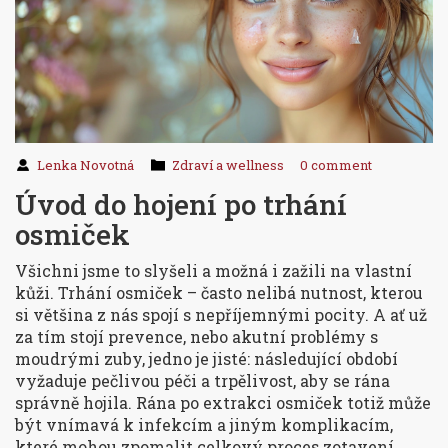
Lenka Novotná
Zdraví a wellness
0 comment
Úvod do hojení po trhání
osmiček
Všichni jsme to slyšeli a možná i zažili na vlastní
kůži. Trhání osmiček – často nelibá nutnost, kterou
si většina z nás spojí s nepříjemnými pocity. A ať už
za tím stojí prevence, nebo akutní problémy s
moudrými zuby, jedno je jisté: následující období
vyžaduje pečlivou péči a trpělivost, aby se rána
správně hojila. Rána po extrakci osmiček totiž může
být vnímavá k infekcím a jiným komplikacím,
které mohou zpomalit celkový proces zotavení.