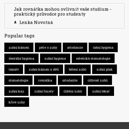
Jak rovnátka mohou ovlivnit vaše studium -
praktický průvodce pro studenty
Lenka Novotná
Popular tags
zubní kámen
péče o zuby
ortodoncie
ústní hygiena
dentální hygiena
zubní hygiena
estetická stomatologie
úsměv
zubní kámen u dětí
bělení zubů
zubní plak
stomatologie
rovnátka
ortodontie
citlivost zubů
zubní kaz
zubní fazety
čištění zubů
zubní lékař
křivé zuby