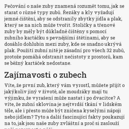
Pečování o naše zuby znamená rozumět tomu, jak se
starat o různé typy zubů. Řezáky a kly vyžadují
jemné čištění, aby se odstranily zbytky jídla a plak,
který se na nich může tvořit. Stoličky a třenové
zuby by měly být důkladně čištěny s pomocí
zubního kartáčku s pevnějšími štětinami, aby se
dosáhlo dohlubin mezi zuby, kde se snadno ukrývá
plak. Použití zubní nitě je zásadní pro všech 32 zubů,
protože pomáhá odstranit nečistoty z prostorů, kam
se běžný kartáček nedostane.
Zajímavosti o zubech
Víte, že první zub, který vám vyrostl, můžete přijít o
jakýkoliv jiný v životě, ale moudráky mají tu
výjimku, že vyrašení může nastat i po dvacítce? A
víte, že zubní sklovina je nejtvrdší tkání v lidském
těle, ale i přesto může být zničena kyselými nápoji
nebo jídlem? Tyto a další fascinující fakty poukazují
na to, jak jsou naše zuby zvláštní a proč si zaslouží