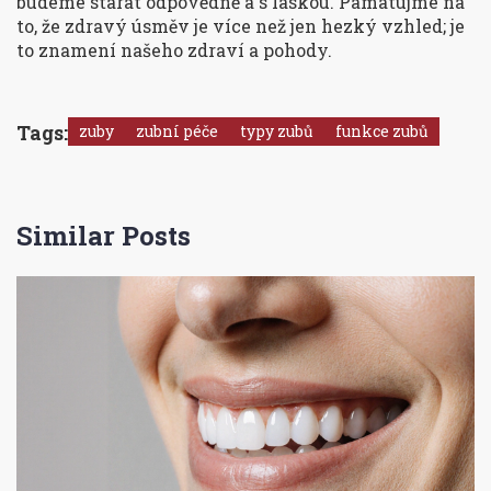
budeme starat odpovědně a s láskou. Pamatujme na
to, že zdravý úsměv je více než jen hezký vzhled; je
to znamení našeho zdraví a pohody.
Tags:
zuby
zubní péče
typy zubů
funkce zubů
Similar Posts