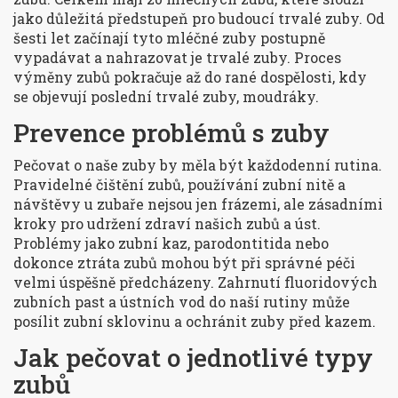
jako důležitá předstupeň pro budoucí trvalé zuby. Od
šesti let začínají tyto mléčné zuby postupně
vypadávat a nahrazovat je trvalé zuby. Proces
výměny zubů pokračuje až do rané dospělosti, kdy
se objevují poslední trvalé zuby, moudráky.
Prevence problémů s zuby
Pečovat o naše zuby by měla být každodenní rutina.
Pravidelné čištění zubů, používání zubní nitě a
návštěvy u zubaře nejsou jen frázemi, ale zásadními
kroky pro udržení zdraví našich zubů a úst.
Problémy jako zubní kaz, parodontitida nebo
dokonce ztráta zubů mohou být při správné péči
velmi úspěšně předcházeny. Zahrnutí fluoridových
zubních past a ústních vod do naší rutiny může
posílit zubní sklovinu a ochránit zuby před kazem.
Jak pečovat o jednotlivé typy
zubů