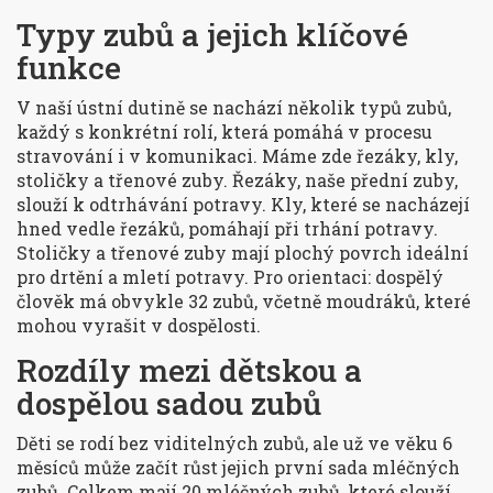
Typy zubů a jejich klíčové
funkce
V naší ústní dutině se nachází několik typů zubů,
každý s konkrétní rolí, která pomáhá v procesu
stravování i v komunikaci. Máme zde řezáky, kly,
stoličky a třenové zuby. Řezáky, naše přední zuby,
slouží k odtrhávání potravy. Kly, které se nacházejí
hned vedle řezáků, pomáhají při trhání potravy.
Stoličky a třenové zuby mají plochý povrch ideální
pro drtění a mletí potravy. Pro orientaci: dospělý
člověk má obvykle 32 zubů, včetně moudráků, které
mohou vyrašit v dospělosti.
Rozdíly mezi dětskou a
dospělou sadou zubů
Děti se rodí bez viditelných zubů, ale už ve věku 6
měsíců může začít růst jejich první sada mléčných
zubů. Celkem mají 20 mléčných zubů, které slouží