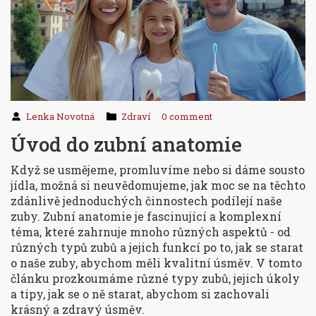
Lenka Novotná
Zdraví
0 comment
Úvod do zubní anatomie
Když se usmějeme, promluvíme nebo si dáme sousto
jídla, možná si neuvědomujeme, jak moc se na těchto
zdánlivě jednoduchých činnostech podílejí naše
zuby. Zubní anatomie je fascinující a komplexní
téma, které zahrnuje mnoho různých aspektů - od
různých typů zubů a jejich funkcí po to, jak se starat
o naše zuby, abychom měli kvalitní úsměv. V tomto
článku prozkoumáme různé typy zubů, jejich úkoly
a tipy, jak se o ně starat, abychom si zachovali
krásný a zdravý úsměv.