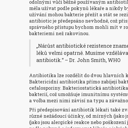
odolnými vůči běžně používaným antibiotikům
měla užívat podle pokynů lékaře a nikdy 
užívání mohou bakterie přežít a stát se rez
antibiotic je předepsáno nevhodně, což přisp
správného přístupu bychom mohli mít v ro
bakteriemi než rakovinou.
„Nárůst antibiotické rezistence znam
léků velmi opatrně. Musíme vzdělávat
antibiotik.“ – Dr. John Smith, WHO
Antibiotika lze rozdělit do dvou hlavních k
Baktericidní antibiotika přímo zabíjejí bakt
cefalosporiny. Bakteriostatická antibiotika
bakterií, což umožňuje imunitnímu systému t
a volba mezi nimi závisí na typu a závažno
Při předepisování antibiotik lékaři také z
různé nežádoucí účinky, od mírných (jako js
(jako jsou alergické reakce nebo poškození j