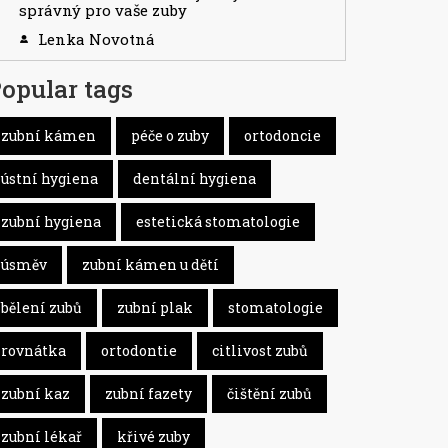
správný pro vaše zuby
Lenka Novotná
opular tags
zubní kámen
péče o zuby
ortodoncie
ústní hygiena
dentální hygiena
zubní hygiena
estetická stomatologie
úsměv
zubní kámen u dětí
bělení zubů
zubní plak
stomatologie
rovnátka
ortodontie
citlivost zubů
zubní kaz
zubní fazety
čištění zubů
zubní lékař
křivé zuby