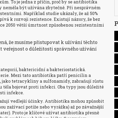
. To je jedna z příčin, proč by se antibiotika
by neměla být užívána zbytečně. Při nesprávném
istentními. Například studie ukázaly, že až 50%
ívá k rozvoji rezistence. Existují názory, že bez
P
ce 2050 větší úmrtnost způsobenou rezistentními
ená, že musíme přistupovat k užívání těchto
 veřejnost o důležitosti správného užívání
ategorií, baktericidní a bakteriostatická.
erie. Mezi tato antibiotika patří penicilin a
, jako tetracykliny a sulfonamidy, zabraňují růstu
ěla bojovat proti infekci. Oba typy jsou důležité
sti infekce.
važují vedlejší účinky. Antibiotika mohou způsobit
ou zažívací potíže nebo vyrážka) až po závažnější
ater). Proto je klíčové užívat antibiotika přesně