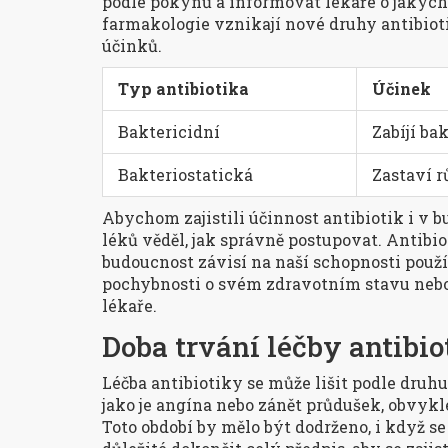
podle pokynů a informovat lékaře o jakýc
farmakologie vznikají nové druhy antibiotik
účinků.
Typ antibiotika
Účinek
Baktericidní
Zabíjí ba
Bakteriostatická
Zastaví r
Abychom zajistili účinnost antibiotik i v b
léků věděl, jak správně postupovat. Antibi
budoucnost závisí na naší schopnosti použ
pochybnosti o svém zdravotním stavu nebo 
lékaře.
Doba trvání léčby antibio
Léčba antibiotiky se může lišit podle druhu
jako je angína nebo zánět průdušek, obvykle
Toto období by mělo být dodrženo, i když se 