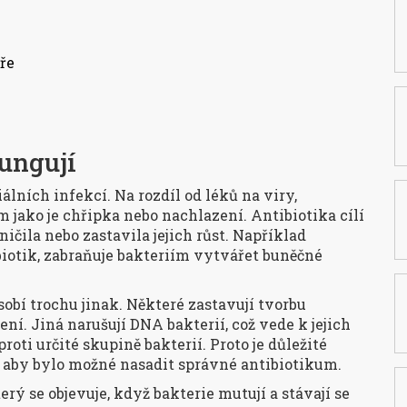
ře
fungují
álních infekcí. Na rozdíl od léků na viry,
 jako je chřipka nebo nachlazení. Antibiotika cílí
ničila nebo zastavila jejich růst. Například
biotik, zabraňuje bakteriím vytvářet buněčné
obí trochu jinak. Některé zastavují tvorbu
ení. Jiná narušují DNA bakterií, což vede k jejich
roti určité skupině bakterií. Proto je důležité
, aby bylo možné nasadit správné antibiotikum.
erý se objevuje, když bakterie mutují a stávají se