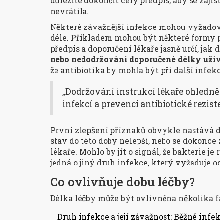
důležité dokončit celý předpis, aby se zajis
nevrátila.
Některé závažnější infekce mohou vyžadovat
déle. Příkladem mohou být některé formy 
předpis a doporučení lékaře jasně určí, jak 
nebo nedodržování doporučené délky užívá
že antibiotika by mohla být při další infek
„Dodržování instrukcí lékaře ohledně 
infekcí a prevenci antibiotické rezis
První zlepšení příznaků obvykle nastává do
stav do této doby nelepší, nebo se dokonce
lékaře. Mohlo by jít o signál, že bakterie j
jedná o jiný druh infekce, který vyžaduje o
Co ovlivňuje dobu léčby?
Délka léčby může být ovlivněna několika f
Druh infekce a její závažnost: Běžné infe