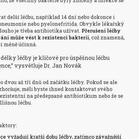
tilo, že všechny bakterie byly zničeny a infekce se
 delší léčbu, například 14 dní nebo dokonce i
pneumonie nebo pyelonefritida. Obvykle lékařský
dlouho je třeba antibiotika užívat.
Přerušení léčby
ní může vést k rezistenci bakterií
, což znamená,
ci méně účinná.
délky léčby je klíčové pro úspěšnou léčbu
tence,“ vysvětluje Dr. Jan Novák
 dvou až tří dnů od začátku léčby. Pokud se ale
 zhoršuje, měli byste ihned kontaktovat svého
e rezistentní na předepsané antibiotikum nebo že se
dlišnou léčbu.
aktory:
kce vyžadují kratší dobu léčby, zatímco závažnější