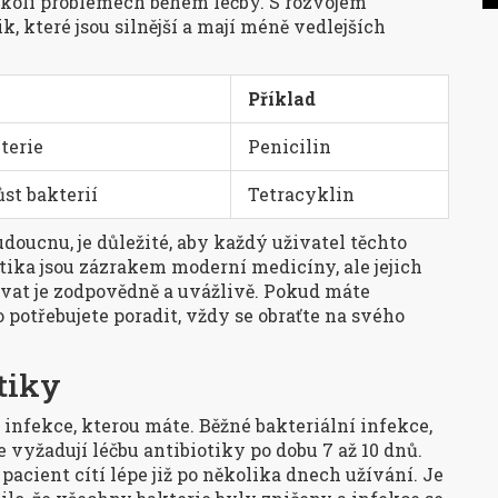
hkoli problémech během léčby. S rozvojem
, které jsou silnější a mají méně vedlejších
Příklad
kterie
Penicilin
ůst bakterií
Tetracyklin
udoucnu, je důležité, aby každý uživatel těchto
otika jsou zázrakem moderní medicíny, ale jejich
ívat je zodpovědně a uvážlivě. Pokud máte
potřebujete poradit, vždy se obraťte na svého
tiky
 infekce, kterou máte. Běžné bakteriální infekce,
 vyžadují léčbu antibiotiky po dobu 7 až 10 dnů.
pacient cítí lépe již po několika dnech užívání. Je