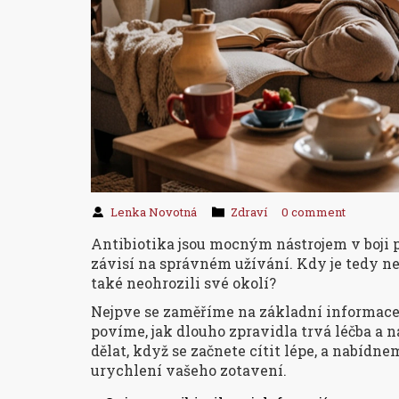
Lenka Novotná
Zdraví
0 comment
Antibiotika jsou mocným nástrojem v boji p
závisí na správném užívání. Kdy je tedy nej
také neohrozili své okolí?
Nejpve se zaměříme na základní informace o
povíme, jak dlouho zpravidla trvá léčba a n
dělat, když se začnete cítit lépe, a nabídn
urychlení vašeho zotavení.