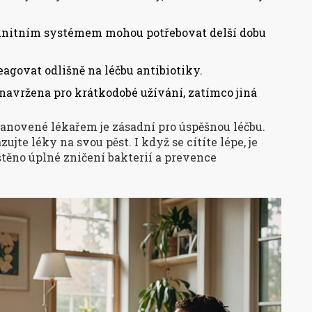
munitním systémem mohou potřebovat delší dobu
eagovat odlišně na léčbu antibiotiky.
 navržena pro krátkodobé užívání, zatímco jiná
tanovené lékařem je zásadní pro úspěšnou léčbu.
e léky na svou pěst. I když se cítíte lépe, je
ištěno úplné zničení bakterií a prevence