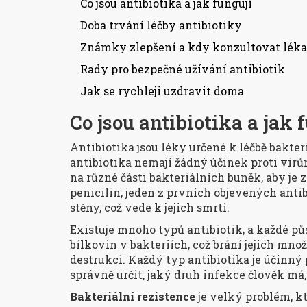
Co jsou antibiotika a jak fungují
Doba trvání léčby antibiotiky
Známky zlepšení a kdy konzultovat léka
Rady pro bezpečné užívání antibiotik
Jak se rychleji uzdravit doma
Co jsou antibiotika a jak 
Antibiotika jsou léky určené k léčbě bakteri
antibiotika nemají žádný účinek proti virům
na různé části bakteriálních buněk, aby je z
penicilin, jeden z prvních objevených anti
stěny, což vede k jejich smrti.
Existuje mnoho typů antibiotik, a každé půs
bílkovin v bakteriích, což brání jejich množ
destrukci. Každý typ antibiotika je účinný p
správně určit, jaký druh infekce člověk má
Bakteriální rezistence
je velký problém, kt