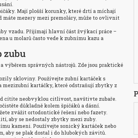
usání.
ičáky. Mají plošší korunky, které drtí a míchají
kud máte mezery mezi premoláry, může to ovlivnit
uby vzadu. Přijímají hlavní část žvýkací práce –
ena u molarů často vede k zubnímu kazu a
p zubu
 a výběrem správných nástrojů. Zde jsou praktické
ozily skloviny. Používejte zubní kartáček s
mezizubní kartáčky, které odstraňují zbytky z
P
d cítíte neobvyklou citlivost, navštivte zubaře.
pročistěte důkladně kolem špičáků a dásní.
žete zvážit ortodontické řešení nebo fazety.
ití, aby se nedostaly zbytky mezi zuby.
nímu kameni. Používejte sonický kartáček nebo
 aby se plak dostal i do hlubokých závitů.