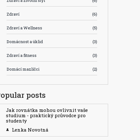
Zdraví a životní styl
(6)
Zdraví
(6)
Zdraví a Wellness
(5)
Domácnost a úklid
(3)
Zdraví a fitness
(3)
Domácí mazlíčci
(2)
opular posts
Jak rovnátka mohou ovlivnit vaše
studium - praktický průvodce pro
studenty
Lenka Novotná