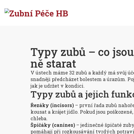
Typy zubů – co jsou,
ně starat
V ústech máme 32 zubů a každý má svůj úče
snadněji předcházet bolestem a úrazům. Pojď
jak je udržet v kondici.
Typy zubů a jejich funk
Řezáky (incisors)
– první řada zubů nahoře
kousat a krájet jídlo. Pokud jsou poškozen
chleba.
Špičáky (canines)
– jedinečné špičaté zuby
pomáhají při rozkousávání tvrdých potravin