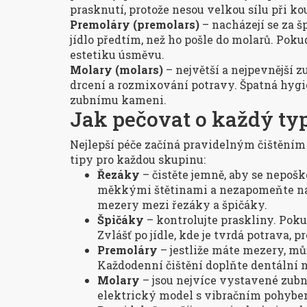
prasknutí, protože nesou velkou sílu při ko
Premoláry (premolars)
– nacházejí se za šp
jídlo předtím, než ho pošle do molarů. Po
estetiku úsměvu.
Molary (molars)
– největší a nejpevnější z
drcení a rozmixování potravy. Špatná hygi
zubnímu kameni.
Jak pečovat o každý ty
Nejlepší péče začíná pravidelným čištěním
tipy pro každou skupinu:
Řezáky
– čistěte jemně, aby se nepošk
měkkými štětinami a nezapomeňte na 
mezery mezi řezáky a špičáky.
Špičáky
– kontrolujte praskliny. Poku
Zvlášť po jídle, kde je tvrdá potrava, 
Premoláry
– jestliže máte mezery, mů
Každodenní čištění doplňte dentální n
Molary
– jsou nejvíce vystavené zub
elektrický model s vibračním pohybem,