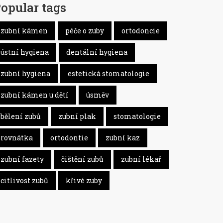
opular tags
zubní kámen
péče o zuby
ortodoncie
ústní hygiena
dentální hygiena
zubní hygiena
estetická stomatologie
zubní kámen u dětí
úsměv
bělení zubů
zubní plak
stomatologie
rovnátka
ortodontie
zubní kaz
zubní fazety
čištění zubů
zubní lékař
citlivost zubů
křivé zuby