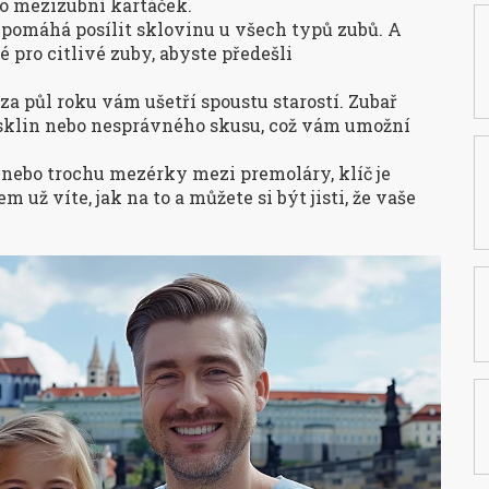
bo mezizubní kartáček.
pomáhá posílit sklovinu u všech typů zubů. A
é pro citlivé zuby, abyste předešli
za půl roku vám ušetří spoustu starostí. Zubař
sklin nebo nesprávného skusu, což vám umožní
y nebo trochu mezérky mezi premoláry, klíč je
 už víte, jak na to a můžete si být jisti, že vaše