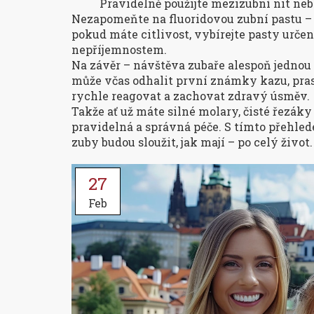
Pravidelně použijte mezizubní nit ne
Nezapomeňte na fluoridovou zubní pastu – 
pokud máte citlivost, vybírejte pasty určen
nepříjemnostem.
Na závěr – návštěva zubaře alespoň jednou 
může včas odhalit první známky kazu, pra
rychle reagovat a zachovat zdravý úsměv.
Takže ať už máte silné molary, čisté řezák
pravidelná a správná péče. S tímto přehledem
zuby budou sloužit, jak mají – po celý život.
27
Feb