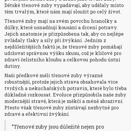
Dětské třenové zuby vypadávají, aby udělaly místo
těm trvalým, které nám mají sloužit po celý život.
Třenové zuby mají na svém povrchu hranolky a
důlky, které usnadňují kousání a drcení potravy.
Jejich anatomie je přizpůsobena tak, aby co nejlépe
zvládaly tlaky a síly při žvýkání. Jedním z
nejdůležitějších faktů je, že třenové zuby pomáhají
udržovat správnou výšku skusu, což je klíčové pro
zdraví čelistního kloubu a celkovou pohodu ústní
dutiny.
Naši předkové měli třenové zuby výrazně
robustnější, protože jejich strava obsahovala více
tvrdých a nekuchařských potravin, které bylo třeba
důkladně rozkousat. Evoluce přizpůsobila naše zuby
modernější stravě, která je měkčí a méně abrazivní.
Přesto však třenové zuby zůstávají nezbytné pro
zdravé a efektivní žvýkání.
"Třenové zuby jsou důležité nejen pro