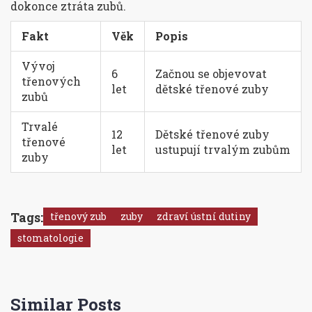
dokonce ztráta zubů.
Fakt
Věk
Popis
Vývoj
6
Začnou se objevovat
třenových
let
dětské třenové zuby
zubů
Trvalé
12
Dětské třenové zuby
třenové
let
ustupují trvalým zubům
zuby
Tags:
třenový zub
zuby
zdraví ústní dutiny
stomatologie
Similar Posts