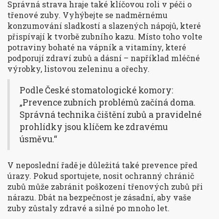
Správná strava hraje také klíčovou roli v péči o
třenové zuby. Vyhýbejte se nadměrnému
konzumování sladkostí a slazených nápojů, které
přispívají k tvorbě zubního kazu. Místo toho volte
potraviny bohaté na vápník a vitamíny, které
podporují zdraví zubů a dásní – například mléčné
výrobky, listovou zeleninu a ořechy.
Podle České stomatologické komory:
„Prevence zubních problémů začíná doma.
Správná technika čištění zubů a pravidelné
prohlídky jsou klíčem ke zdravému
úsměvu.“
V neposlední řadě je důležitá také prevence před
úrazy. Pokud sportujete, nosit ochranný chránič
zubů může zabránit poškození třenových zubů při
nárazu. Dbát na bezpečnost je zásadní, aby vaše
zuby zůstaly zdravé a silné po mnoho let.