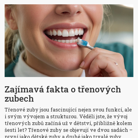
Zajímavá fakta o třenových
zubech
Třenové zuby jsou fascinující nejen svou funkcí, ale
i svým vývojem a strukturou. Věděli jste, že vývoj
třenových zubů začíná už v dětství, přibližně kolem
šesti let? Třenové zuby se objevují ve dvou sadách –
první jako dětské zuby a druhé jako trvalé zuby.