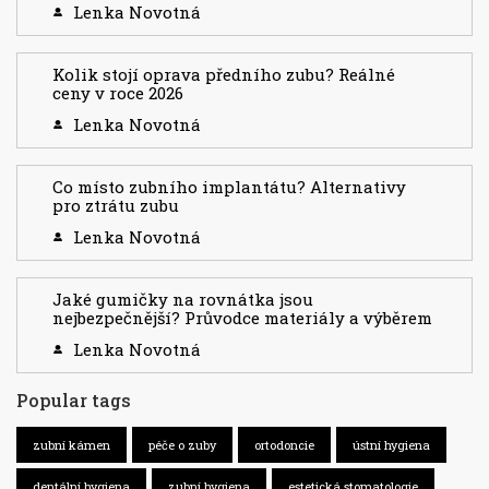
Lenka Novotná
Kolik stojí oprava předního zubu? Reálné
ceny v roce 2026
Lenka Novotná
Co místo zubního implantátu? Alternativy
pro ztrátu zubu
Lenka Novotná
Jaké gumičky na rovnátka jsou
nejbezpečnější? Průvodce materiály a výběrem
Lenka Novotná
Popular tags
zubní kámen
péče o zuby
ortodoncie
ústní hygiena
dentální hygiena
zubní hygiena
estetická stomatologie