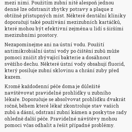
mezi nimi. Použitím zubní nitě alespoň jednou
denně lze odstranit zbytky potravy a plaque z
obtížně přístupných míst. Některé dentální kliniky
doporučují také používání mezizubních kartáčků,
které mohou být efektivní zejména u lidí s širšími
mezizubními prostory.
Nezapomínejme ani na ústní vodu. Použití
antimikrobiální ústní vody po čištění zubů může
pomoci zničit zbývající bakterie a dosáhnout
svěžího dechu. Některé ústní vody obsahují fluorid,
který posiluje zubní sklovinu a chrání zuby před
kazem.
Kromě každodenní péče doma je důležité
navštěvovat pravidelné prohlídky u zubního
lékaře. Doporučuje se absolvovat prohlídku dvakrát
ročně, během které lékař zkontroluje stav vašich
zubů a dásní, odstraní zubní kámen a poskytne rady
ohledně další péče. Pravidelné návštěvy mohou
pomoci včas odhalit a řešit případné problémy.