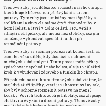
Třenové zuby jsou důležitou součástí našeho chrupu,
která hraje klíčovou roli při žvýkání a drcení
potravy. Tyto zuby jsou umístěny mezi špičáky a
stoličkami a obvykle máme čtyři třenové zuby v
horní čelisti a čtyři v dolní čelisti. Jsou větší a
silnější než špičáky, ale menší než stoličky, což jim
umožňuje vykonávat speciální funkci při
rozmělnění potravy.
Třenové zuby se začínají prořezávat kolem šesti až
osmi let věku dítěte, kdy dochází k nahrazení
mléčných zubů stálými. Tento proces může někdy
způsobovat nepohodlí nebo bolest, ale je to důležitý
krok k vybudování zdravého a funkčního chrupu.
Při pohledu na strukturu třenových zubů vidíme, že
mají dvě až tři špičky, které jsou konstruovány tak,
aby byly schopné rozmělnit potravu na menší
kousky. Povrch těchto zubů je hrbolatý, což zlepšuje
efektivitu žvýkání a drcení potravy. Třenové zuby
mají také silné kořeny, které jim poskytují