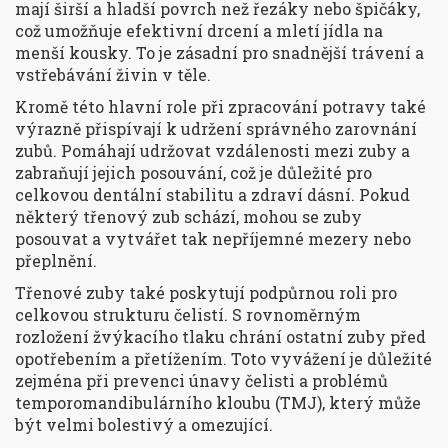
mají širší a hladší povrch než řezáky nebo špičáky,
což umožňuje efektivní drcení a mletí jídla na
menší kousky. To je zásadní pro snadnější trávení a
vstřebávání živin v těle.
Kromě této hlavní role při zpracování potravy také
výrazně přispívají k udržení správného zarovnání
zubů. Pomáhají udržovat vzdálenosti mezi zuby a
zabraňují jejich posouvání, což je důležité pro
celkovou dentální stabilitu a zdraví dásní. Pokud
některý třenový zub schází, mohou se zuby
posouvat a vytvářet tak nepříjemné mezery nebo
přeplnění.
Třenové zuby také poskytují podpůrnou roli pro
celkovou strukturu čelistí. S rovnoměrným
rozložení žvýkacího tlaku chrání ostatní zuby před
opotřebením a přetížením. Toto vyvážení je důležité
zejména při prevenci únavy čelisti a problémů
temporomandibulárního kloubu (TMJ), který může
být velmi bolestivý a omezující.