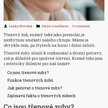
Lenka Novotná
Zdraví a wellness
0 comment
Třenový zub, známý také jako premolár, je
nezbytnou součástí našeho chrupu. Máme je
obvykle osm, po čtyřech na horní i dolní čelisti.
Třenové zuby slouží k rozkousání a drcení potravy,
což je důležité pro správné trávení. Kromě toho jsou
i esteticky důležité pro náš úsměv.
Co jsou třenové zuby?
Funkce třenových zubů
Jak pečovat o třenové zuby?
Zajímavá fakta o třenových zubech
Co jsou třenové zuby?