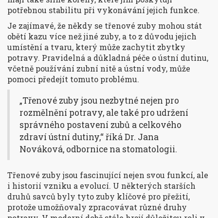
potřebnou stabilitu při vykonávání jejich funkce.
Je zajímavé, že někdy se třenové zuby mohou stát
obětí kazu více než jiné zuby, a to z důvodu jejich
umístění a tvaru, který může zachytit zbytky
potravy. Pravidelná a důkladná péče o ústní dutinu,
včetně používání zubní nitě a ústní vody, může
pomoci předejít tomuto problému.
„Třenové zuby jsou nezbytné nejen pro
rozmělnění potravy, ale také pro udržení
správného postavení zubů a celkového
zdraví ústní dutiny,“ říká Dr. Jana
Nováková, odbornice na stomatologii.
Třenové zuby jsou fascinující nejen svou funkcí, ale
i historií vzniku a evolucí. U některých starších
druhů savců byly tyto zuby klíčové pro přežití,
protože umožňovaly zpracovávat různé druhy
potravy. V moderní době stále hrají důležitou roli v