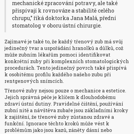
mechanické zpracování potravy, ale také
přispívají k rovnováze a stabilitě celého
chrupu," říká doktorka Jana Malá, přední
stomatolog v oboru ústní chirurgie.
Zajímavé je také to, že každý třenový zub má svůj
jedinečný tvar a uspořádání hranolků a důlků, což
může zubním lékařům pomoci identifikovat
konkrétní zuby při komplexních stomatologických
procedurách. Tento jedinečný povrch také přispívá
k osobitému profilu každého našeho zubu při
rentgenových snímcích.
Třenové zuby nejsou pouze o mechanice a estetice.
Jejich správná péče je klíčem k dlouhodobému
zdraví ústní dutiny. Pravidelné čištění, používání
zubní nitě a návštěva zubaře jsou základními kroky
k zajištění, že třenové zuby zůstanou zdravé a
funkční. Ignorace těchto kroků může vést k
problémům jako jsou kazů, záněty dásní nebo