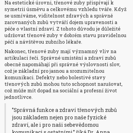
Na estetické úrovni, třenové zuby přispívají k
symetrii úsměvu a celkovému vzhledu tváře. Když
se usmíváme, viditelnost zdravých a správně
zarovnaných zubů vytváří dojem upravenosti a
péče o vlastní zdraví. Z tohoto důvodu je důležité
udržovat třenové zuby v dobrém stavu pravidelnou
péčí a návštěvou zubního lékaře.
Nakonec, třenové zuby mají významný vliv na
artikulaci řeči. Správné umístění a zdraví zubů
obecně napomáhají při správné výslovnosti slov,
což je základní pro jasnou a srozumitelnou
komunikaci. Defekty nebo bolestivé stavy
třenových zubů mohou tuto schopnost narušovat,
což může mít dopad na sociální a profesní život
jednotlivce.
"Správná funkce a zdraví třenových zubů
jsou základem nejen pro naše fyzické
zdraví, ale i pro naši sebevědomou
komunikaci s ostatními," říká Dr. Anna