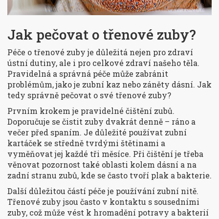
Jak pečovat o třenové zuby?
Péče o třenové zuby je důležitá nejen pro zdraví
ústní dutiny, ale i pro celkové zdraví našeho těla.
Pravidelná a správná péče může zabránit
problémům, jako je zubní kaz nebo záněty dásní. Jak
tedy správně pečovat o své třenové zuby?
Prvním krokem je pravidelné čištění zubů.
Doporučuje se čistit zuby dvakrát denně – ráno a
večer před spaním. Je důležité používat zubní
kartáček se středně tvrdými štětinami a
vyměňovat jej každé tři měsíce. Při čištění je třeba
věnovat pozornost také oblasti kolem dásní a na
zadní stranu zubů, kde se často tvoří plak a bakterie.
Další důležitou částí péče je používání zubní nitě.
Třenové zuby jsou často v kontaktu s sousedními
zuby, což může vést k hromadění potravy a bakterií