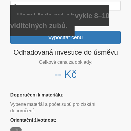
Horní řada má obvykle 8–10
viditelných zubů.
Vypočítat cenu
Odhadovaná investice do úsměvu
Celková cena za obklady:
-- Kč
Doporučení k materiálu:
Vyberte materiál a počet zubů pro získání
doporučení.
Orientační životnost:
-- let