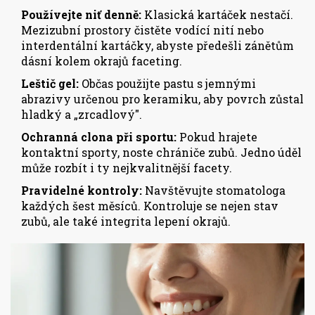
Používejte niť denně:
Klasická kartáček nestačí.
Mezizubní prostory čistěte vodící nití nebo
interdentální kartáčky, abyste předešli zánětům
dásní kolem okrajů faceting.
Leštič gel:
Občas použijte pastu s jemnými
abrazivy určenou pro keramiku, aby povrch zůstal
hladký a „zrcadlový".
Ochranná clona při sportu:
Pokud hrajete
kontaktní sporty, noste chrániče zubů. Jedno úděl
může rozbít i ty nejkvalitnější facety.
Pravidelné kontroly:
Navštěvujte stomatologa
každých šest měsíců. Kontroluje se nejen stav
zubů, ale také integrita lepení okrajů.