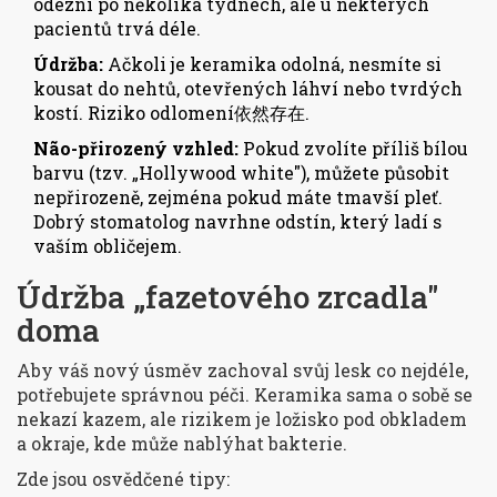
odezní po několika týdnech, ale u některých
pacientů trvá déle.
Údržba:
Ačkoli je keramika odolná, nesmíte si
kousat do nehtů, otevřených láhví nebo tvrdých
kostí. Riziko odlomení依然存在.
Não-přirozený vzhled:
Pokud zvolíte příliš bílou
barvu (tzv. „Hollywood white"), můžete působit
nepřirozeně, zejména pokud máte tmavší pleť.
Dobrý stomatolog navrhne odstín, který ladí s
vaším obličejem.
Údržba „fazetového zrcadla"
doma
Aby váš nový úsměv zachoval svůj lesk co nejdéle,
potřebujete správnou péči. Keramika sama o sobě se
nekazí kazem, ale rizikem je ložisko pod obkladem
a okraje, kde může nablýhat bakterie.
Zde jsou osvědčené tipy: