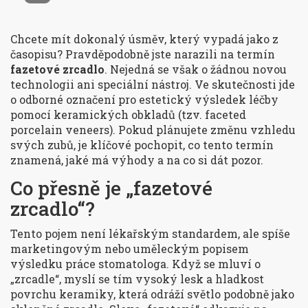
Chcete mít dokonalý úsměv, který vypadá jako z
časopisu? Pravděpodobně jste narazili na termín
fazetové zrcadlo
. Nejedná se však o žádnou novou
technologii ani speciální nástroj. Ve skutečnosti jde
o odborné označení pro estetický výsledek léčby
pomocí keramických obkladů (tzv. faceted
porcelain veneers). Pokud plánujete změnu vzhledu
svých zubů, je klíčové pochopit, co tento termín
znamená, jaké má výhody a na co si dát pozor.
Co přesně je „fazetové
zrcadlo“?
Tento pojem není lékařským standardem, ale spíše
marketingovým nebo uměleckým popisem
výsledku práce stomatologa. Když se mluví o
„zrcadle“, myslí se tím vysoký lesk a hladkost
povrchu keramiky, která odráží světlo podobně jako