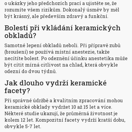
o ukázky jeho předchozích prací a ujistěte se, že
rozumíte všem rizikům. Dokonalý úsměv by měl
být krásný, ale především zdravý a funkční.
Bolestí při vkládání keramických
obkladů?
Samotné lepení obkladů neboli. Při přípravě zubů
(broušení) se používá místní anestezie, takže
necítíte bolest. Po odeznění účinku anestetika může
být cítit mírná citlivost na chlad, která obvykle
odezní do dvou týdnů.
Jak dlouho vydrží keramické
facety?
Při správné údržbě a kvalitním zpracování mohou
keramické obklady vydržet 10 až 15 let a více.
Některé studie ukazují, že průměrná životnost je
kolem 12 let. Kompozitní facety vydrží kratší dobu,
obvykle 5-7 let.