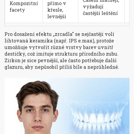
Kompozitní
přímo v
vyžadují
5-
facety
křesle,
častější leštění
levnější
Pro dosažení efektu „zrcadla" se nejčastěji volí
lihtovaná keramika (např. IPS e.max), protože
umožňuje vytvořit různé vrstvy barev uvnitř
destičky, což imituje strukturu přírodního zubu.
Zirkon je sice pevnější, ale často potřebuje další
glazuru, aby nepůsobil příliš bíle a neprůhledně.