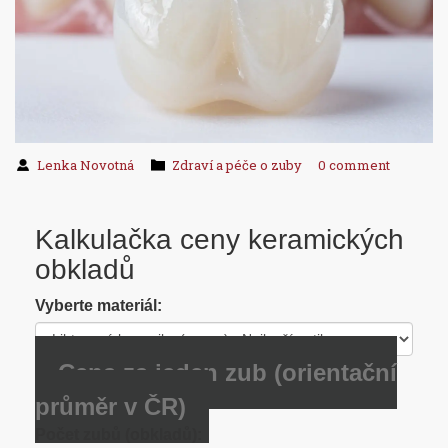
Lenka Novotná
Zdraví a péče o zuby
0 comment
Kalkulačka ceny keramických
obkladů
Vyberte materiál:
Cena za jeden zub (orientační
průměr v ČR)
Počet zubů (obkladů):