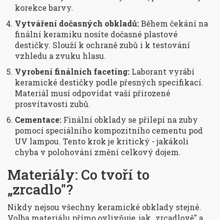
korekce barvy.
Vytváření dočasných obkladů:
Během čekání na
finální keramiku nosíte dočasné plastové
destičky. Slouží k ochraně zubů i k testování
vzhledu a zvuku hlasu.
Vyrobení finálních faceting:
Laborant vyrábí
keramické destičky podle přesných specifikací.
Materiál musí odpovídat vaší přirozené
prosvítavosti zubů.
Cementace:
Finální obklady se přilepí na zuby
pomocí speciálního kompozitního cementu pod
UV lampou. Tento krok je kritický - jakákoli
chyba v polohování změní celkový dojem.
Materiály: Co tvoří to
„zrcadlo"?
Nikdy nejsou všechny keramické obklady stejné.
Volba materiálu přímo ovlivňuje, jak „zrcadlově" a