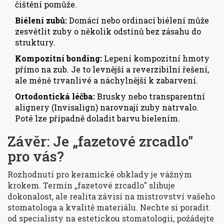
čištění pomůže.
Biélení zubů:
Domácí nebo ordinací biélení může
zesvětlit zuby o několik odstínů bez zásahu do
struktury.
Kompozitní bonding:
Lepení kompozitní hmoty
přímo na zub. Je to levnější a reverzibilní řešení,
ale méně trvanlivé a náchylnější k zabarvení.
Ortodontická léčba:
Brusky nebo transparentní
alignery (Invisalign) narovnají zuby natrvalo.
Poté lze případně doladit barvu bielením.
Závěr: Je „fazetové zrcadlo"
pro vás?
Rozhodnutí pro keramické obklady je vážným
krokem. Termín „fazetové zrcadlo" slibuje
dokonalost, ale realita závisí na mistrovství vašeho
stomatologa a kvalitě materiálu. Nechte si poradit
od specialisty na estetickou stomatologii, požádejte