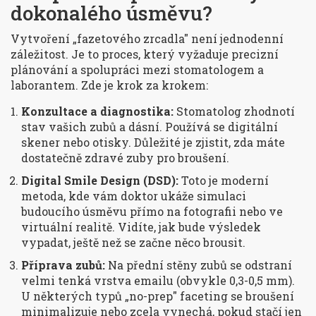
dokonalého úsměvu?
Vytvoření „fazetového zrcadla" není jednodenní
záležitost. Je to proces, který vyžaduje precizní
plánování a spolupráci mezi stomatologem a
laborantem. Zde je krok za krokem:
Konzultace a diagnostika:
Stomatolog zhodnotí
stav vašich zubů a dásní. Používá se digitální
skener nebo otisky. Důležité je zjistit, zda máte
dostatečně zdravé zuby pro broušení.
Digital Smile Design (DSD):
Toto je moderní
metoda, kde vám doktor ukáže simulaci
budoucího úsměvu přímo na fotografii nebo ve
virtuální realitě. Vidíte, jak bude výsledek
vypadat, ještě než se začne něco brousit.
Příprava zubů:
Na přední stěny zubů se odstraní
velmi tenká vrstva emailu (obvykle 0,3-0,5 mm).
U některých typů „no-prep" faceting se broušení
minimalizuje nebo zcela vynechá, pokud stačí jen