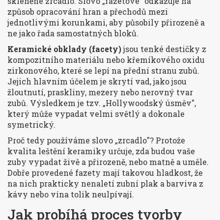
skleněné zrcadlo. Slovo „fazetové“ odkazuje na
způsob opracování hran a přechodů mezi
jednotlivými korunkami, aby působily přirozeně a
ne jako řada samostatných bloků.
Keramické obklady (facety)
jsou tenké destičky z
kompozitního materiálu nebo křemíkového oxidu
zirkonového, které se lepí na přední stranu zubů.
Jejich hlavním účelem je
skrytí vad, jako jsou
žloutnutí, praskliny, mezery nebo nerovný tvar
zubů
. Výsledkem je tzv. „Hollywoodský úsměv",
který může vypadat velmi světlý a dokonale
symetrický.
Proč tedy používáme slovo „zrcadlo"? Protože
kvalita leštění keramiky určuje, zda budou vaše
zuby vypadat živě a přirozeně, nebo matně a uměle.
Dobře provedené fazety mají takovou hladkost, že
na nich prakticky nenaletí zubní plak a barviva z
kávy nebo vína tolik neulpívají.
Jak probíhá proces tvorby