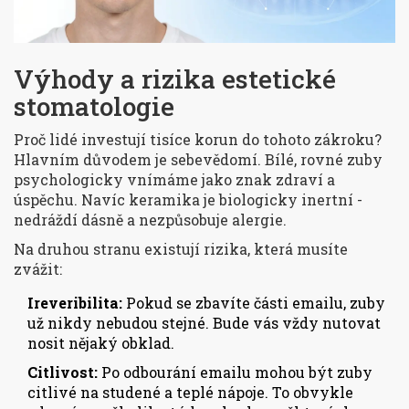
Výhody a rizika estetické
stomatologie
Proč lidé investují tisíce korun do tohoto zákroku?
Hlavním důvodem je sebevědomí. Bílé, rovné zuby
psychologicky vnímáme jako znak zdraví a
úspěchu. Navíc keramika je biologicky inertní -
nedráždí dásně a nezpůsobuje alergie.
Na druhou stranu existují rizika, která musíte
zvážit:
Ireveribilita:
Pokud se zbavíte části emailu, zuby
už nikdy nebudou stejné. Bude vás vždy nutovat
nosit nějaký obklad.
Citlivost:
Po odbourání emailu mohou být zuby
citlivé na studené a teplé nápoje. To obvykle