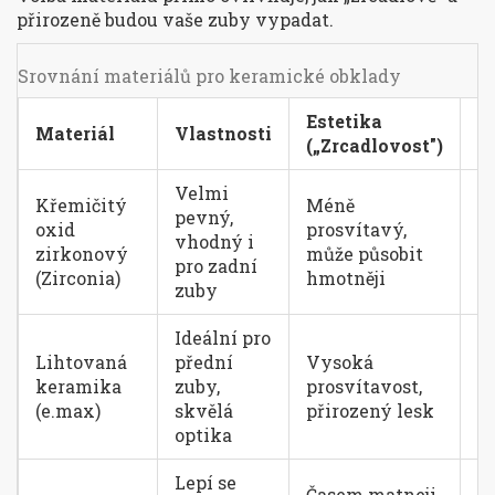
přirozeně budou vaše zuby vypadat.
Srovnání materiálů pro keramické obklady
Estetika
Materiál
Vlastnosti
T
(„Zrcadlovost")
Velmi
Křemičitý
Méně
pevný,
oxid
prosvítavý,
vhodný i
15
zirkonový
může působit
pro zadní
(Zirconia)
hmotněji
zuby
Ideální pro
Lihtovaná
přední
Vysoká
keramika
zuby,
prosvítavost,
10
(e.max)
skvělá
přirozený lesk
optika
Lepí se
Časem matneji,