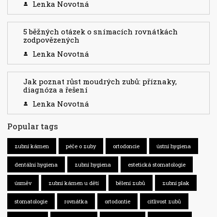
Lenka Novotná
5 běžných otázek o snímacích rovnátkách
zodpovězených
Lenka Novotná
Jak poznat růst moudrých zubů: příznaky,
diagnóza a řešení
Lenka Novotná
Popular tags
zubní kámen
péče o zuby
ortodoncie
ústní hygiena
dentální hygiena
zubní hygiena
estetická stomatologie
úsměv
zubní kámen u dětí
bělení zubů
zubní plak
stomatologie
rovnátka
ortodontie
citlivost zubů