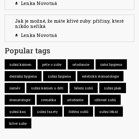
Lenka Novotná
Jak je možné, že máte křivé zuby: příčiny, které
nikdo neříká
Lenka Novotná
Popular tags
zubní kámen
péče o zuby
ortodoncie
ústní hygiena
dentální hygiena
zubní hygiena
estetická stomatologie
úsměv
zubní kámen u dětí
bělení zubů
zubní plak
stomatologie
rovnátka
ortodontie
citlivost zubů
zubní kaz
zubní fazety
čištění zubů
zubní lékař
křivé zuby