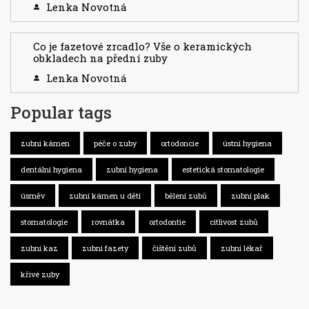
Lenka Novotná
Co je fazetové zrcadlo? Vše o keramických
obkladech na přední zuby
Lenka Novotná
Popular tags
zubní kámen
péče o zuby
ortodoncie
ústní hygiena
dentální hygiena
zubní hygiena
estetická stomatologie
úsměv
zubní kámen u dětí
bělení zubů
zubní plak
stomatologie
rovnátka
ortodontie
citlivost zubů
zubní kaz
zubní fazety
čištění zubů
zubní lékař
křivé zuby