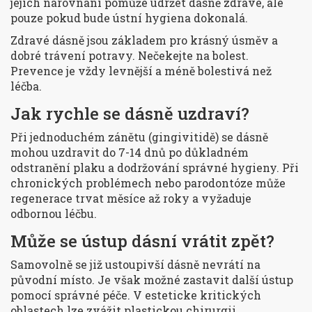
jejich narovnání pomůže udržet dásně zdravé, ale
pouze pokud bude ústní hygiena dokonalá.
Zdravé dásně jsou základem pro krásný úsměv a
dobré trávení potravy. Nečekejte na bolest.
Prevence je vždy levnější a méně bolestivá než
léčba.
Jak rychle se dásně uzdraví?
Při jednoduchém zánětu (gingivitidě) se dásně
mohou uzdravit do 7-14 dnů po důkladném
odstranění plaku a dodržování správné hygieny. Při
chronických problémech nebo parodontóze může
regenerace trvat měsíce až roky a vyžaduje
odbornou léčbu.
Může se ústup dásní vrátit zpět?
Samovolně se již ustoupivší dásně nevrátí na
původní místo. Je však možné zastavit další ústup
pomocí správné péče. V esteticke kritických
oblastech lze zvážit plastickou chirurgii