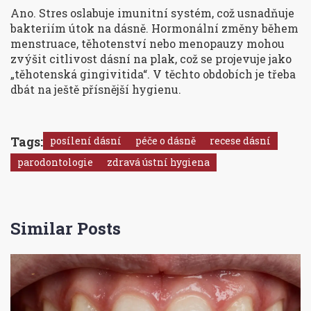
Ano. Stres oslabuje imunitní systém, což usnadňuje
bakteriím útok na dásně. Hormonální změny během
menstruace, těhotenství nebo menopauzy mohou
zvýšit citlivost dásní na plak, což se projevuje jako
„těhotenská gingivitida“. V těchto obdobích je třeba
dbát na ještě přísnější hygienu.
Tags:
posílení dásní
péče o dásně
recese dásní
parodontologie
zdravá ústní hygiena
Similar Posts