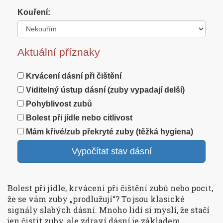
Kouření:
Aktuální příznaky
Krvácení dásní při čištění
Viditelný ústup dásní (zuby vypadají delší)
Pohyblivost zubů
Bolest při jídle nebo citlivost
Mám křivé/zub překryté zuby (těžká hygiena)
Vypočítat stav dásní
Bolest při jídle, krvácení při čištění zubů nebo pocit,
že se vám zuby „prodlužují“? To jsou klasické
signály slabých dásní. Mnoho lidí si myslí, že stačí
jen čistit zuby, ale zdraví dásní je základem