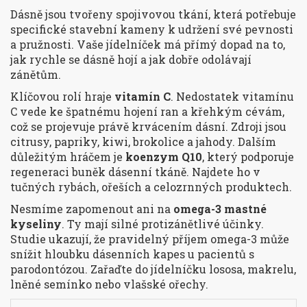
Dásně jsou tvořeny spojivovou tkání, která potřebuje
specifické stavební kameny k udržení své pevnosti
a pružnosti. Vaše jídelníček má přímý dopad na to,
jak rychle se dásně hojí a jak dobře odolávají
zánětům.
Klíčovou rolí hraje
vitamín C
. Nedostatek vitamínu
C vede ke špatnému hojení ran a křehkým cévám,
což se projevuje právě krvácením dásní. Zdroji jsou
citrusy, papriky, kiwi, brokolice a jahody. Dalším
důležitým hráčem je
koenzym Q10
, který podporuje
regeneraci buněk dásenní tkáně. Najdete ho v
tučných rybách, ořeších a celozrnných produktech.
Nesmíme zapomenout ani na
omega-3 mastné
kyseliny
. Ty mají silné protizánětlivé účinky.
Studie ukazují, že pravidelný příjem omega-3 může
snížit hloubku dásenních kapes u pacientů s
parodontózou. Zařaďte do jídelníčku lososa, makrelu,
lněné semínko nebo vlašské ořechy.