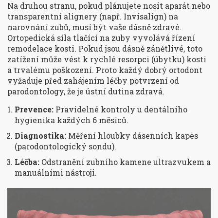
Na druhou stranu, pokud plánujete nosit aparát nebo
transparentní alignery (např. Invisalign) na
narovnání zubů, musí být vaše dásně zdravé.
Ortopedická síla tlačící na zuby vyvolává řízení
remodelace kosti. Pokud jsou dásně zánětlivé, toto
zatížení může vést k rychlé resorpci (úbytku) kosti
a trvalému poškození. Proto každý dobrý ortodont
vyžaduje před zahájením léčby potvrzení od
parodontology, že je ústní dutina zdravá.
Prevence:
Pravidelné kontroly u dentálního
hygienika každých 6 měsíců.
Diagnostika:
Měření hloubky dásenních kapes
(parodontologický sondu).
Léčba:
Odstranění zubního kamene ultrazvukem a
manuálními nástroji.