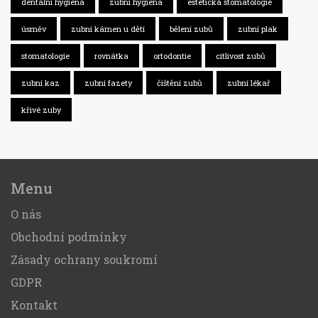
dentální hygiena
zubní hygiena
estetická stomatologie
úsměv
zubní kámen u dětí
bělení zubů
zubní plak
stomatologie
rovnátka
ortodontie
citlivost zubů
zubní kaz
zubní fazety
čištění zubů
zubní lékař
křivé zuby
Menu
O nás
Obchodní podmínky
Zásady ochrany soukromí
GDPR
Kontakt