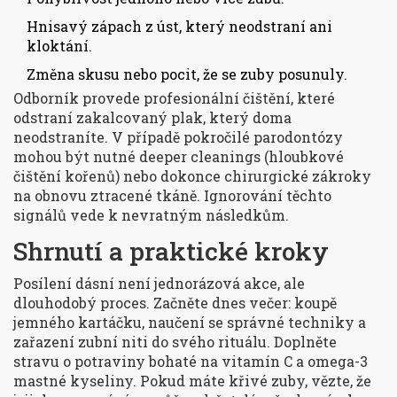
Hnisavý zápach z úst, který neodstraní ani
kloktání.
Změna skusu nebo pocit, že se zuby posunuly.
Odborník provede profesionální čištění, které
odstraní zakalcovaný plak, který doma
neodstraníte. V případě pokročilé parodontózy
mohou být nutné deeper cleanings (hloubkové
čištění kořenů) nebo dokonce chirurgické zákroky
na obnovu ztracené tkáně. Ignorování těchto
signálů vede k nevratným následkům.
Shrnutí a praktické kroky
Posílení dásní není jednorázová akce, ale
dlouhodobý proces. Začněte dnes večer: koupě
jemného kartáčku, naučení se správné techniky a
zařazení zubní niti do svého rituálu. Doplněte
stravu o potraviny bohaté na vitamín C a omega-3
mastné kyseliny. Pokud máte křivé zuby, vězte, že