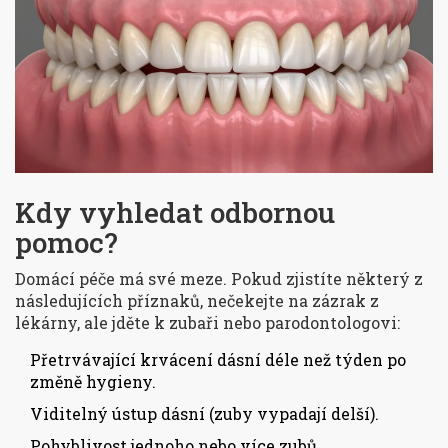
Kdy vyhledat odbornou
pomoc?
Domácí péče má své meze. Pokud zjistíte některý z
následujících příznaků, nečekejte na zázrak z
lékárny, ale jděte k zubaři nebo parodontologovi:
Přetrvávající krvácení dásní déle než týden po
změně hygieny.
Viditelný ústup dásní (zuby vypadají delší).
Pohyblivost jednoho nebo více zubů.