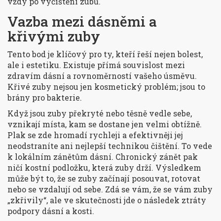
vždy po vyčištění zubů.
Vazba mezi dásněmi a
křivými zuby
Tento bod je klíčový pro ty, kteří řeší nejen bolest,
ale i estetiku. Existuje přímá souvislost mezi
zdravím dásní a rovnoměrností vašeho úsměvu.
Křivé zuby nejsou jen kosmetický problém; jsou to
brány pro bakterie.
Když jsou zuby překryté nebo těsně vedle sebe,
vznikají místa, kam se dostane jen velmi obtížně.
Plak se zde hromadí rychleji a efektivněji jej
neodstraníte ani nejlepší technikou čištění. To vede
k lokálním zánětům dásní. Chronický zánět pak
ničí kostní podložku, která zuby drží. Výsledkem
může být to, že se zuby začínají posouvat, rotovat
nebo se vzdalují od sebe. Zdá se vám, že se vám zuby
„zkřivily“, ale ve skutečnosti jde o následek ztráty
podpory dásní a kosti.