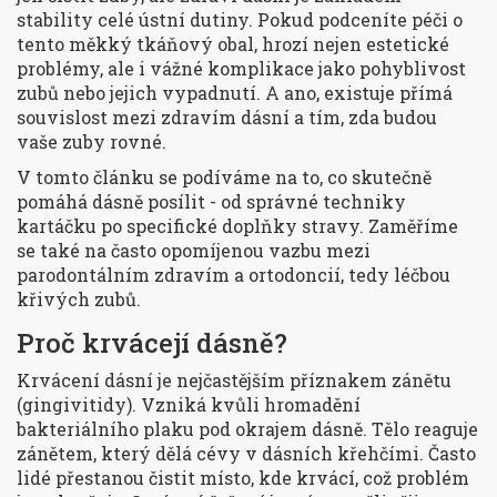
stability celé ústní dutiny. Pokud podceníte péči o
tento měkký tkáňový obal, hrozí nejen estetické
problémy, ale i vážné komplikace jako pohyblivost
zubů nebo jejich vypadnutí. A ano, existuje přímá
souvislost mezi zdravím dásní a tím, zda budou
vaše zuby rovné.
V tomto článku se podíváme na to, co skutečně
pomáhá dásně posílit - od správné techniky
kartáčku po specifické doplňky stravy. Zaměříme
se také na často opomíjenou vazbu mezi
parodontálním zdravím a ortodoncií, tedy léčbou
křivých zubů.
Proč krvácejí dásně?
Krvácení dásní je nejčastějším příznakem zánětu
(gingivitidy). Vzniká kvůli hromadění
bakteriálního plaku pod okrajem dásně. Tělo reaguje
zánětem, který dělá cévy v dásních křehčími. Často
lidé přestanou čistit místo, kde krvácí, což problém