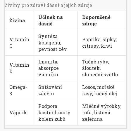
Živiny pro zdraví dásní a jejich zdroje
Účinek na
Doporučené
Živina
dásně
zdroje
Syntéza
Vitamín
Paprika, šípky,
kolagenu,
C
citrusy, kiwi
pevnost cév
Imunita,
Tučné ryby,
Vitamín
absorpce
žloutek,
D
vápníku
sluneční světlo
Omega-
Snižování
Losos, mořské
3
zánětu
řasy, lněný olej
Podpora
Mléčné výrobky,
Vápník
kostní hmoty
tofu, listová
kolem zubů
zelenina