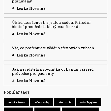
pránajámy
Lenka Novotná
Úklid domácnosti s jedlou sodou: Přírodní
čisticí prostředek, který musíte znát
Lenka Novotná
Vše, co potřebujete vědět o třenových zubech
Lenka Novotná
Jak neviditelná rovnátka ovlivňují vaši řeč:
průvodce pro pacienty
Lenka Novotná
Popular tags
zubní kámen
péče o zuby
ortodoncie
ústní hygiena