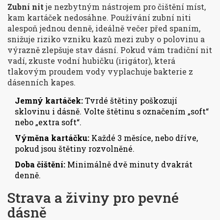
Zubní nit
je
nezbytným nástrojem pro čištění míst,
kam kartáček nedosáhne
. Používání zubní niti
alespoň jednou denně, ideálně večer před spaním,
snižuje riziko vzniku kazů mezi zuby o polovinu a
výrazně zlepšuje stav dásní. Pokud vám tradiční nit
vadí, zkuste vodní hubičku (irigátor), která
tlakovým proudem vody vyplachuje bakterie z
dásenních kapes.
Jemný kartáček:
Tvrdé štětiny poškozují
sklovinu i dásně. Volte štětinu s označením „soft“
nebo „extra soft“.
Výměna kartáčku:
Každé 3 měsíce, nebo dříve,
pokud jsou štětiny rozvolněné.
Doba čištění:
Minimálně dvě minuty dvakrát
denně.
Strava a živiny pro pevné
dásně