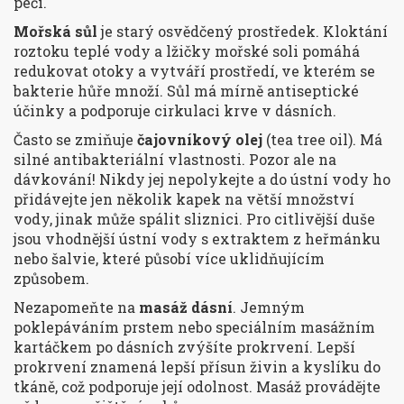
péči.
Mořská sůl
je starý osvědčený prostředek. Kloktání
roztoku teplé vody a lžičky mořské soli pomáhá
redukovat otoky a vytváří prostředí, ve kterém se
bakterie hůře množí. Sůl má mírně antiseptické
účinky a podporuje cirkulaci krve v dásních.
Často se zmiňuje
čajovníkový olej
(tea tree oil). Má
silné antibakteriální vlastnosti. Pozor ale na
dávkování! Nikdy jej nepolykejte a do ústní vody ho
přidávejte jen několik kapek na větší množství
vody, jinak může spálit sliznici. Pro citlivější duše
jsou vhodnější ústní vody s extraktem z heřmánku
nebo šalvie, které působí více uklidňujícím
způsobem.
Nezapomeňte na
masáž dásní
. Jemným
poklepáváním prstem nebo speciálním masážním
kartáčkem po dásních zvýšíte prokrvení. Lepší
prokrvení znamená lepší přísun živin a kyslíku do
tkáně, což podporuje její odolnost. Masáž provádějte