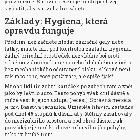
jen zhoršuje. Správné řešení je místo pečlivěji
vyčistit, aby zmizel zdroj zánětu.
Základy: Hygiena, která
opravdu funguje
Předtím, než začnete hledat zázračné gely nebo
látky, musíte mít pod kontrolou základní hygienu.
Žádný přírodní prostředek nezvládne boj proti
silnému zubnímu kamenu nebo hlubokému zánětu
bez mechanického odstranění plaku. Klíčové není
tak moc toho, *co* používáte, ale spíše *jak*.
Mnoho lidí tře zubní kartáček po zubech tam a zpět,
jako by leštilo auto. Tento pohyb však drtí dásně a
může vést k jejich ústupu (recesi). Správná metoda
je tzv. Bassova technika. Umístěte hlavici kartáčku
pod úhel 45 stupňů k dásni, aby štětiny zasahovaly
do mezizubního prostoru a pod okraj dásně. Pak
provádějte jemné kruhové nebo vibrující pohyby,
nikoliv hrubé tření.