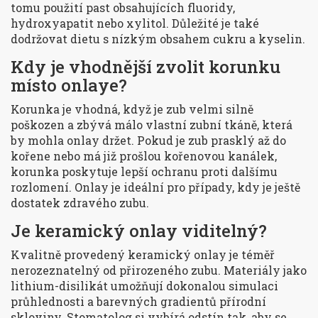
tomu použití past obsahujících fluoridy,
hydroxyapatit nebo xylitol. Důležité je také
dodržovat dietu s nízkým obsahem cukru a kyselin.
Kdy je vhodnější zvolit korunku
místo onlaye?
Korunka je vhodná, když je zub velmi silně
poškozen a zbývá málo vlastní zubní tkáně, která
by mohla onlay držet. Pokud je zub prasklý až do
kořene nebo má již prošlou kořenovou kanálek,
korunka poskytuje lepší ochranu proti dalšímu
rozlomení. Onlay je ideální pro případy, kdy je ještě
dostatek zdravého zubu.
Je keramický onlay viditelný?
Kvalitně provedený keramický onlay je téměř
nerozeznatelný od přirozeného zubu. Materiály jako
lithium-disilikát umožňují dokonalou simulaci
průhlednosti a barevných gradientů přírodní
skloviny. Stomatolog si vybírá odstín tak, aby se