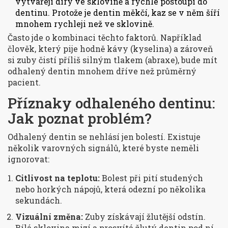
vytvářejí díry ve sklovině a rychle postoupí do
dentinu. Protože je dentin měkčí, kaz se v něm šíří
mnohem rychleji než ve sklovině.
Často jde o kombinaci těchto faktorů. Například
člověk, který pije hodně kávy (kyselina) a zároveň
si zuby čistí příliš silným tlakem (abraxe), bude mít
odhalený dentin mnohem dříve než průměrný
pacient.
Příznaky odhaleného dentinu:
Jak poznat problém?
Odhalený dentin se nehlásí jen bolestí. Existuje
několik varovných signálů, které byste neměli
ignorovat:
Citlivost na teplotu:
Bolest při pití studených
nebo horkých nápojů, která odezní po několika
sekundách.
Vizuální změna:
Zuby získávají žlutější odstín.
Bílá sklovina mizí a prosvítá žlutý dentin pod ní.