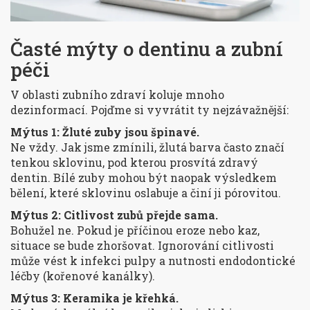
Časté mýty o dentinu a zubní
péči
V oblasti zubního zdraví koluje mnoho
dezinformací. Pojďme si vyvrátit ty nejzávažnější:
Mýtus 1: Žluté zuby jsou špinavé.
Ne vždy. Jak jsme zmínili, žlutá barva často značí
tenkou sklovinu, pod kterou prosvítá zdravý
dentin. Bílé zuby mohou být naopak výsledkem
bělení, které sklovinu oslabuje a činí ji pórovitou.
Mýtus 2: Citlivost zubů přejde sama.
Bohužel ne. Pokud je příčinou eroze nebo kaz,
situace se bude zhoršovat. Ignorování citlivosti
může vést k infekci pulpy a nutnosti endodontické
léčby (kořenové kanálky).
Mýtus 3: Keramika je křehká.