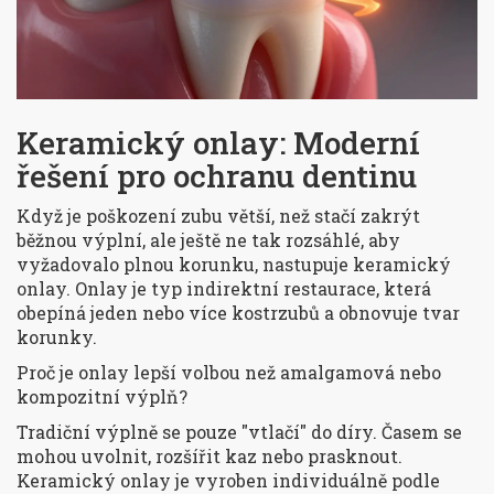
Keramický onlay: Moderní
řešení pro ochranu dentinu
Když je poškození zubu větší, než stačí zakrýt
běžnou výplní, ale ještě ne tak rozsáhlé, aby
vyžadovalo plnou korunku, nastupuje
keramický
onlay
. Onlay je typ
indirektní restaurace, která
obepíná jeden nebo více kostrzubů a obnovuje tvar
korunky
.
Proč je onlay lepší volbou než amalgamová nebo
kompozitní výplň?
Tradiční výplně se pouze "vtlačí" do díry. Časem se
mohou uvolnit, rozšířit kaz nebo prasknout.
Keramický onlay je vyroben individuálně podle