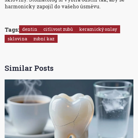
harmonicky zapojil do vašeho úsměvu.
Tags:
dentin
citlivost zubů
keramický onlay
sklovina
zubní kaz
Similar Posts