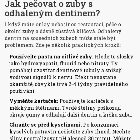
Jak pečovat o zuby s
odhaleným dentinem?
I když máte onlay nebo jinou restauraci, péče o
okolní zuby a dásně zůstává klíčová. Odhalený
dentin na sousedních zubech může stále být
problémem. Zde je několik praktických kroků:
Používejte pastu na citlivé zuby:
Hledejte složky
jako hydroxyapatit, fluorid nebo nitraty. Ty
pomáhají uzavírat dentinové tubuly a snižují
vodivost signálů k nervu. Efekt nenastane
okamžitě, obvykle trvá 2-4 týdny pravidelného
používání.
Vyměňte kartáček:
Používejte kartáček s
měkkými štětinami. Tvrdé štětiny poškozují
okraje gumy a odhalují další dentin u krčku zubu.
Chraňte se před kyselinami:
Po konzumaci
kyselých potravin nečistěte zuby ihned. Nechte
sliny neutralizovat pH alespoň 30 minut. Můžete