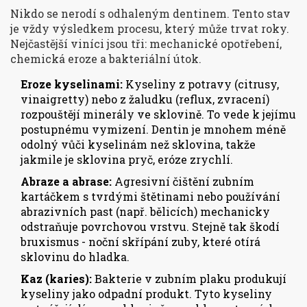
Nikdo se nerodí s odhaleným dentinem. Tento stav
je vždy výsledkem procesu, který může trvat roky.
Nejčastější viníci jsou tři: mechanické opotřebení,
chemická eroze a bakteriální útok.
Eroze kyselinami:
Kyseliny z potravy (citrusy,
vinaigretty) nebo z žaludku (reflux, zvracení)
rozpouštějí minerály ve sklovině. To vede k jejímu
postupnému vymizení. Dentin je mnohem méně
odolný vůči kyselinám než sklovina, takže
jakmile je sklovina pryč, eróze zrychlí.
Abraze a abrase:
Agresivní čištění zubním
kartáčkem s tvrdými štětinami nebo používání
abrazivních past (např. bělicích) mechanicky
odstraňuje povrchovou vrstvu. Stejně tak škodí
bruxismus - noční skřípání zuby, které otírá
sklovinu do hladka.
Kaz (karies):
Bakterie v zubním plaku produkují
kyseliny jako odpadní produkt. Tyto kyseliny