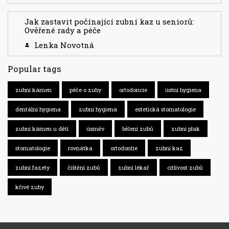
Jak zastavit počínající zubní kaz u seniorů:
Ověřené rady a péče
Lenka Novotná
Popular tags
zubní kámen
péče o zuby
ortodoncie
ústní hygiena
dentální hygiena
zubní hygiena
estetická stomatologie
zubní kámen u dětí
úsměv
bělení zubů
zubní plak
stomatologie
rovnátka
ortodontie
zubní kaz
zubní fazety
čištění zubů
zubní lékař
citlivost zubů
křivé zuby