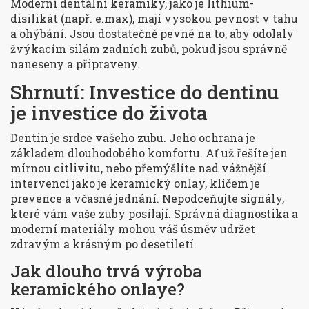
Moderní dentální keramiky, jako je lithium-
disilikát (např. e.max), mají vysokou pevnost v tahu
a ohýbání. Jsou dostatečně pevné na to, aby odolaly
žvýkacím silám zadních zubů, pokud jsou správně
naneseny a připraveny.
Shrnutí: Investice do dentinu
je investice do života
Dentin je srdce vašeho zubu. Jeho ochrana je
základem dlouhodobého komfortu. Ať už řešíte jen
mírnou citlivitu, nebo přemýšlíte nad vážnější
intervencí jako je keramický onlay, klíčem je
prevence a včasné jednání. Nepodceňujte signály,
které vám vaše zuby posílají. Správná diagnostika a
moderní materiály mohou váš úsměv udržet
zdravým a krásným po desetiletí.
Jak dlouho trvá výroba
keramického onlaye?