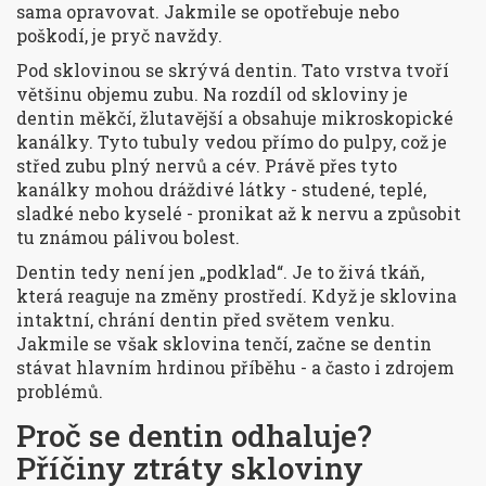
sama opravovat. Jakmile se opotřebuje nebo
poškodí, je pryč navždy.
Pod sklovinou se skrývá dentin. Tato vrstva tvoří
většinu objemu zubu. Na rozdíl od skloviny je
dentin měkčí, žlutavější a obsahuje mikroskopické
kanálky. Tyto tubuly vedou přímo do pulpy, což je
střed zubu plný nervů a cév. Právě přes tyto
kanálky mohou dráždivé látky - studené, teplé,
sladké nebo kyselé - pronikat až k nervu a způsobit
tu známou pálivou bolest.
Dentin tedy není jen „podklad“. Je to živá tkáň,
která reaguje na změny prostředí. Když je sklovina
intaktní, chrání dentin před světem venku.
Jakmile se však sklovina tenčí, začne se dentin
stávat hlavním hrdinou příběhu - a často i zdrojem
problémů.
Proč se dentin odhaluje?
Příčiny ztráty skloviny