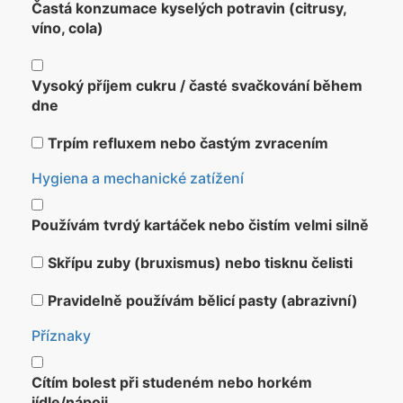
Častá konzumace kyselých potravin (citrusy,
víno, cola)
Vysoký příjem cukru / časté svačkování během
dne
Trpím refluxem nebo častým zvracením
Hygiena a mechanické zatížení
Používám tvrdý kartáček nebo čistím velmi silně
Skřípu zuby (bruxismus) nebo tisknu čelisti
Pravidelně používám bělicí pasty (abrazivní)
Příznaky
Cítím bolest při studeném nebo horkém
jídle/nápoji