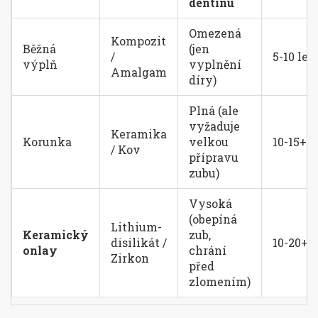
dentinu
Omezená
Kompozit
Běžná
(jen
/
5-10 let
výplň
vyplnění
Amalgam
díry)
Plná (ale
vyžaduje
Keramika
Korunka
velkou
10-15+ l
/ Kov
přípravu
zubu)
Vysoká
(obepíná
Lithium-
Keramický
zub,
disilikát /
10-20+ l
onlay
chrání
Zirkon
před
zlomením)