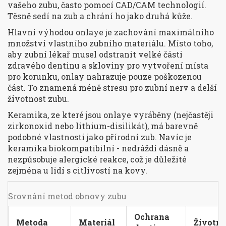
vašeho zubu, často pomocí CAD/CAM technologií.
Těsně sedí na zub a chrání ho jako druhá kůže.
Hlavní výhodou onlaye je zachování maximálního
množství vlastního zubního materiálu. Místo toho,
aby zubní lékař musel odstranit velké části
zdravého dentinu a skloviny pro vytvoření místa
pro korunku, onlay nahrazuje pouze poškozenou
část. To znamená méně stresu pro zubní nerv a delší
životnost zubu.
Keramika, ze které jsou onlaye vyráběny (nejčastěji
zirkonoxid nebo lithium-disilikát), má barevně
podobné vlastnosti jako přírodní zub. Navíc je
keramika biokompatibilní - nedráždí dásně a
nezpůsobuje alergické reakce, což je důležité
zejména u lidí s citlivostí na kovy.
Srovnání metod obnovy zubu
Ochrana
Metoda
Materiál
Životno