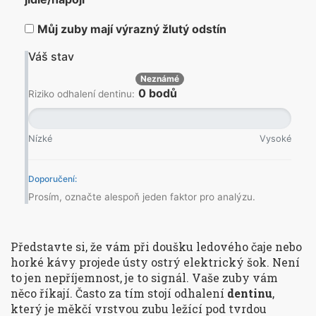
Můj zuby mají výrazný žlutý odstín
Váš stav
Neznámé
0 bodů
Riziko odhalení dentinu:
Nízké
Vysoké
Doporučení:
Prosím, označte alespoň jeden faktor pro analýzu.
Představte si, že vám při doušku ledového čaje nebo
horké kávy projede ústy ostrý elektrický šok. Není
to jen nepříjemnost, je to signál. Vaše zuby vám
něco říkají. Často za tím stojí odhalení
dentinu
,
který je
měkčí vrstvou zubu ležící pod tvrdou