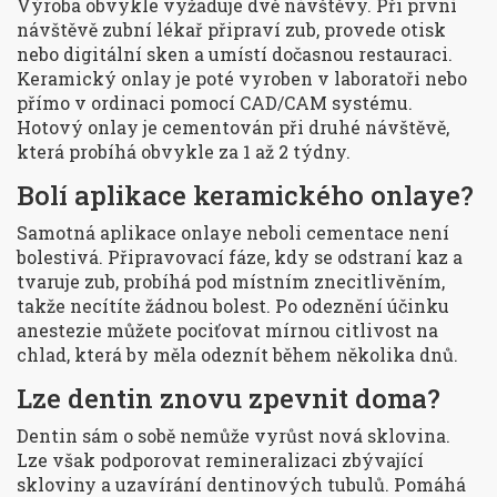
Výroba obvykle vyžaduje dvě návštěvy. Při první
návštěvě zubní lékař připraví zub, provede otisk
nebo digitální sken a umístí dočasnou restauraci.
Keramický onlay je poté vyroben v laboratoři nebo
přímo v ordinaci pomocí CAD/CAM systému.
Hotový onlay je cementován při druhé návštěvě,
která probíhá obvykle za 1 až 2 týdny.
Bolí aplikace keramického onlaye?
Samotná aplikace onlaye neboli cementace není
bolestivá. Připravovací fáze, kdy se odstraní kaz a
tvaruje zub, probíhá pod místním znecitlivěním,
takže necítíte žádnou bolest. Po odeznění účinku
anestezie můžete pociťovat mírnou citlivost na
chlad, která by měla odeznít během několika dnů.
Lze dentin znovu zpevnit doma?
Dentin sám o sobě nemůže vyrůst nová sklovina.
Lze však podporovat remineralizaci zbývající
skloviny a uzavírání dentinových tubulů. Pomáhá