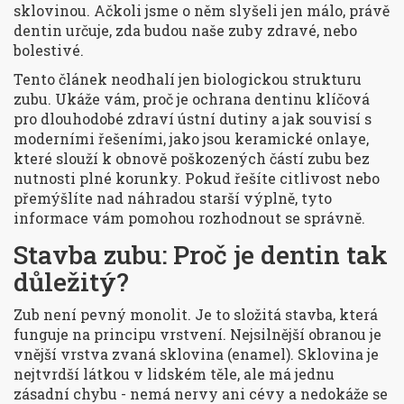
sklovinou
.
Ačkoli jsme o něm slyšeli jen málo, právě
dentin určuje, zda budou naše zuby zdravé, nebo
bolestivé.
Tento článek neodhalí jen biologickou strukturu
zubu. Ukáže vám, proč je ochrana dentinu klíčová
pro dlouhodobé zdraví ústní dutiny a jak souvisí s
moderními řešeními, jako jsou
keramické onlaye
,
které slouží k
obnově poškozených částí zubu bez
nutnosti plné korunky
.
Pokud řešíte citlivost nebo
přemýšlíte nad náhradou starší výplně, tyto
informace vám pomohou rozhodnout se správně.
Stavba zubu: Proč je dentin tak
důležitý?
Zub není pevný monolit. Je to složitá stavba, která
funguje na principu vrstvení. Nejsilnější obranou je
vnější vrstva zvaná sklovina (enamel). Sklovina je
nejtvrdší látkou v lidském těle, ale má jednu
zásadní chybu - nemá nervy ani cévy a nedokáže se