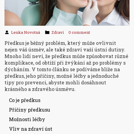
Lenka Novotná
Zdraví
0 comment
Předkus je běžný problém, který může ovlivnit
nejen váš úsměv, ale také zdraví vaší ústní dutiny.
Mnoho lidí neví, že předkus může způsobovat různé
komplikace, od obtíží při žvýkání až po problémy s
dýcháním. V tomto článku se podíváme blíže na
předkus, jeho příčiny, možné léčby a jednoduché
tipy pro prevenci, abyste mohli dosáhnout
krásného a zdravého úsměvu.
Co je předkus
Příčiny předkusu
Možnosti léčby
Vliv na zdraví úst