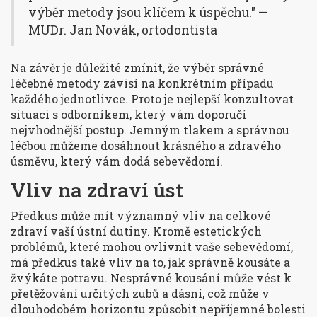
výběr metody jsou klíčem k úspěchu." —
MUDr. Jan Novák, ortodontista
Na závěr je důležité zmínit, že výběr správné
léčebné metody závisí na konkrétním případu
každého jednotlivce. Proto je nejlepší konzultovat
situaci s odborníkem, který vám doporučí
nejvhodnější postup. Jemným tlakem a správnou
léčbou můžeme dosáhnout krásného a zdravého
úsměvu, který vám dodá sebevědomí.
Vliv na zdraví úst
Předkus může mít významný vliv na celkové
zdraví vaší ústní dutiny. Kromě estetických
problémů, které mohou ovlivnit vaše sebevědomí,
má předkus také vliv na to, jak správně kousáte a
žvýkáte potravu. Nesprávné kousání může vést k
přetěžování určitých zubů a dásní, což může v
dlouhodobém horizontu způsobit nepříjemné bolesti