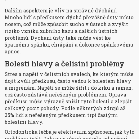
Dalším aspektem je vliv na správné dýchání.
Mnoho lidí s předkusem dýchá převážně ústy místo
nosem, což může způsobit sucho v ústech a zvýšit
riziko vzniku zubního kazu a dalších ústních
problémů. Dýchání ústy také může vést ke
špatnému spánku, chrápání a dokonce spánkovému
apnoe.
Bolesti hlavy a čelistní problémy
Stres a napětí v čelistních svalech, ke kterým může
dojít kvůli předkusu, často vedou k bolestem hlavy
a migrénám. Napětí se může šířit i do krku a ramen,
což často zůstává neřešeným problémem. Oprava
předkusu může výrazně snížit tyto bolesti a zlepšit
celkový pocit pohody. Podle některých zdrojů až
35% lidí s neřešeným předkusem trpí častými
bolestmi hlavy.
Ortodontická léčba je efektivním způsobem, jak tyto
problémy řešit. Zahrnuje různé metody, od nošení