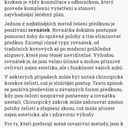
krokem je vždy konzultace s odborníkem, který
provede komplexní vyšetření a stanoví
nejvhodnější léčebný plán.
Jednou z nejběžnějších metod řešení předkusu je
používání
rovnátek
. Rovnátka dokážou postupně
posunout zuby do správné polohy a tím eliminovat
předkus. Existují různé typy rovnátek, od
tradičních kovových až po moderní průhledné
alignery, které jsou téměř neviditelné. Výhodou
rovnátek je, že jsou velmi účinné a mohou příznivě
ovlivnit nejen estetiku, ale i funkčnost vašich zubů.
V některých případech může být nutná chirurgická
korekce čelistí, což je složitější postup. Tento způsob
se používá především u závažných forem předkusu,
kdy jsou čelisti nesprávně postaveny a rovnátka
nestačí. Chirurgický zákrok může zahrnovat změnu
polohy čelistí a zlepšení skusu, což může přinést
nejen estetické, ale i zdravotní výhody.
Pro ty, kteří preferují méně invazivní metody, jsou k