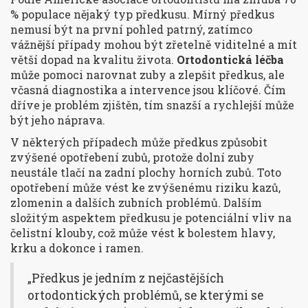
% populace nějaký typ předkusu. Mírný předkus
nemusí být na první pohled patrný, zatímco
vážnější případy mohou být zřetelně viditelné a mít
větší dopad na kvalitu života.
Ortodontická léčba
může pomoci narovnat zuby a zlepšit předkus, ale
včasná diagnostika a intervence jsou klíčové. Čím
dříve je problém zjištěn, tím snazší a rychlejší může
být jeho náprava.
V některých případech může předkus způsobit
zvýšené opotřebení zubů, protože dolní zuby
neustále tlačí na zadní plochy horních zubů. Toto
opotřebení může vést ke zvýšenému riziku kazů,
zlomenin a dalších zubních problémů. Dalším
složitým aspektem předkusu je potenciální vliv na
čelistní klouby, což může vést k bolestem hlavy,
krku a dokonce i ramen.
„Předkus je jedním z nejčastějších
ortodontických problémů, se kterými se