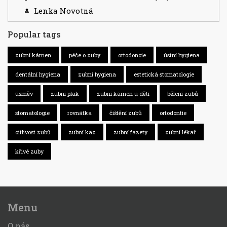
Lenka Novotná
Popular tags
zubní kámen
péče o zuby
ortodoncie
ústní hygiena
dentální hygiena
zubní hygiena
estetická stomatologie
úsměv
zubní plak
zubní kámen u dětí
bělení zubů
stomatologie
rovnátka
čištění zubů
ortodontie
citlivost zubů
zubní kaz
zubní fazety
zubní lékař
křivé zuby
Menu
O nás