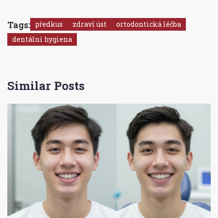
Tags:
předkus
zdraví úst
ortodontická léčba
dentální hygiena
Similar Posts