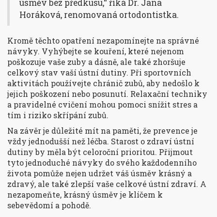
úsměv bez předkusu,“ říká Dr. Jana
Horáková, renomovaná ortodontistka.
Kromě těchto opatření nezapomínejte na správné
návyky. Vyhýbejte se kouření, které nejenom
poškozuje vaše zuby a dásně, ale také zhoršuje
celkový stav vaší ústní dutiny. Při sportovních
aktivitách používejte chránič zubů, aby nedošlo k
jejich poškození nebo posunutí. Relaxační techniky
a pravidelné cvičení mohou pomoci snížit stres a
tím i riziko skřípání zubů.
Na závěr je důležité mít na paměti, že prevence je
vždy jednodušší než léčba. Starost o zdraví ústní
dutiny by měla být celoroční prioritou. Přijmout
tyto jednoduché návyky do svého každodenního
života pomůže nejen udržet váš úsměv krásný a
zdravý, ale také zlepší vaše celkové ústní zdraví. A
nezapomeňte, krásný úsměv je klíčem k
sebevědomí a pohodě.