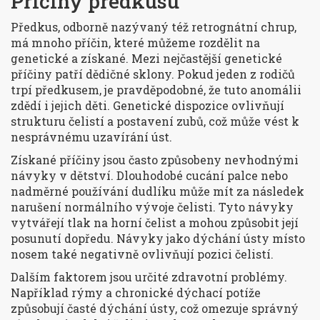
Příčiny předkusu
Předkus, odborně nazývaný též retrognátní chrup,
má mnoho příčin, které můžeme rozdělit na
genetické a získané. Mezi nejčastější genetické
příčiny patří dědičné sklony. Pokud jeden z rodičů
trpí předkusem, je pravděpodobné, že tuto anomálii
zdědí i jejich děti. Genetické dispozice ovlivňují
strukturu čelistí a postavení zubů, což může vést k
nesprávnému uzavírání úst.
Získané příčiny jsou často způsobeny nevhodnými
návyky v dětství. Dlouhodobé cucání palce nebo
nadměrné používání dudlíku může mít za následek
narušení normálního vývoje čelisti. Tyto návyky
vytvářejí tlak na horní čelist a mohou způsobit její
posunutí dopředu. Návyky jako dýchání ústy místo
nosem také negativně ovlivňují pozici čelistí.
Dalším faktorem jsou určité zdravotní problémy.
Například rýmy a chronické dýchací potíže
způsobují časté dýchání ústy, což omezuje správný