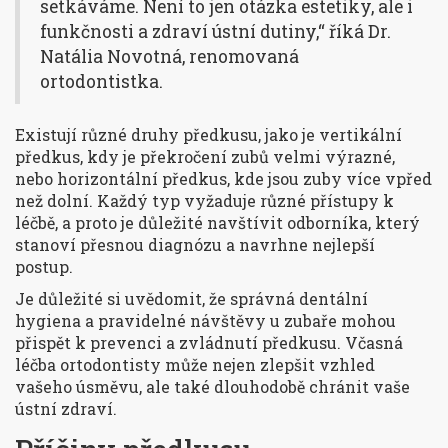
setkáváme. Není to jen otázka estetiky, ale i
funkčnosti a zdraví ústní dutiny,“ říká Dr.
Natália Novotná, renomovaná
ortodontistka.
Existují různé druhy předkusu, jako je vertikální
předkus, kdy je překročení zubů velmi výrazné,
nebo horizontální předkus, kde jsou zuby více vpřed
než dolní. Každý typ vyžaduje různé přístupy k
léčbě, a proto je důležité navštívit odborníka, který
stanoví přesnou diagnózu a navrhne nejlepší
postup.
Je důležité si uvědomit, že správná dentální
hygiena a pravidelné návštěvy u zubaře mohou
přispět k prevenci a zvládnutí předkusu. Včasná
léčba ortodontisty může nejen zlepšit vzhled
vašeho úsměvu, ale také dlouhodobě chránit vaše
ústní zdraví.