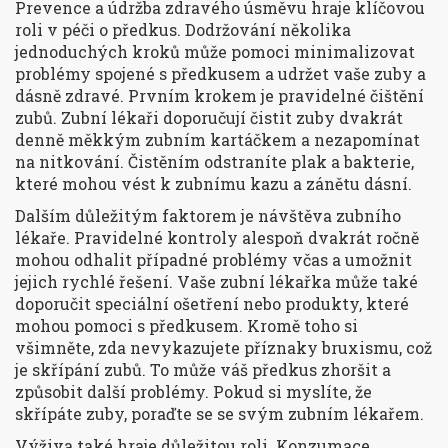
Prevence a údržba zdravého úsměvu hraje klíčovou
roli v péči o předkus. Dodržování několika
jednoduchých kroků může pomoci minimalizovat
problémy spojené s předkusem a udržet vaše zuby a
dásně zdravé. Prvním krokem je pravidelné čištění
zubů. Zubní lékaři doporučují čistit zuby dvakrát
denně měkkým zubním kartáčkem a nezapomínat
na nitkování. Čistěním odstraníte plak a bakterie,
které mohou vést k zubnímu kazu a zánětu dásní.
Dalším důležitým faktorem je návštěva zubního
lékaře. Pravidelné kontroly alespoň dvakrát ročně
mohou odhalit případné problémy včas a umožnit
jejich rychlé řešení. Vaše zubní lékařka může také
doporučit speciální ošetření nebo produkty, které
mohou pomoci s předkusem. Kromě toho si
všimněte, zda nevykazujete příznaky bruxismu, což
je skřípání zubů. To může váš předkus zhoršit a
způsobit další problémy. Pokud si myslíte, že
skřípáte zuby, poraďte se se svým zubním lékařem.
Výživa také hraje důležitou roli. Konzumace