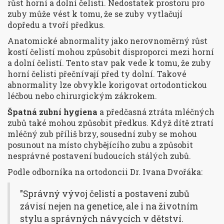
růst horní a dolní čelisti. Nedostatek prostoru pro
zuby může vést k tomu, že se zuby vytlačují
dopředu a tvoří předkus.
Anatomické abnormality jako nerovnoměrný růst
kostí čelistí mohou způsobit disproporci mezi horní
a dolní čelistí. Tento stav pak vede k tomu, že zuby
horní čelisti přečnívají před ty dolní. Takové
abnormality lze obvykle korigovat ortodontickou
léčbou nebo chirurgickým zákrokem.
Špatná zubní hygiena
a předčasná ztráta mléčných
zubů také mohou způsobit předkus. Když dítě ztratí
mléčný zub příliš brzy, sousední zuby se mohou
posunout na místo chybějícího zubu a způsobit
nesprávné postavení budoucích stálých zubů.
Podle odborníka na ortodoncii Dr. Ivana Dvořáka:
"Správný vývoj čelistí a postavení zubů
závisí nejen na genetice, ale i na životním
stylu a správných návycích v dětství.