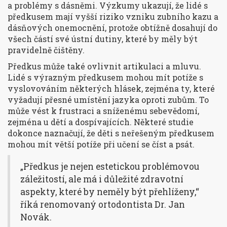
a problémy s dásněmi. Výzkumy ukazují, že lidé s
předkusem mají vyšší riziko vzniku zubního kazu a
dásňových onemocnění, protože obtížně dosahují do
všech částí své ústní dutiny, které by měly být
pravidelně čištěny.
Předkus může také ovlivnit artikulaci a mluvu.
Lidé s výrazným předkusem mohou mít potíže s
vyslovováním některých hlásek, zejména ty, které
vyžadují přesné umístění jazyka oproti zubům. To
může vést k frustraci a sníženému sebevědomí,
zejména u dětí a dospívajících. Některé studie
dokonce naznačují, že děti s neřešeným předkusem
mohou mít větší potíže při učení se číst a psát.
„Předkus je nejen estetickou problémovou
záležitostí, ale má i důležité zdravotní
aspekty, které by neměly být přehlíženy,“
říká renomovaný ortodontista Dr. Jan
Novák.