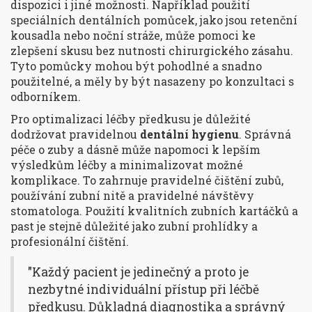
dispozici i jiné možnosti. Například použití
speciálních dentálních pomůcek, jako jsou retenční
kousadla nebo noční stráže, může pomoci ke
zlepšení skusu bez nutnosti chirurgického zásahu.
Tyto pomůcky mohou být pohodlné a snadno
použitelné, a měly by být nasazeny po konzultaci s
odborníkem.
Pro optimalizaci léčby předkusu je důležité
dodržovat pravidelnou
dentální hygienu
. Správná
péče o zuby a dásně může napomoci k lepším
výsledkům léčby a minimalizovat možné
komplikace. To zahrnuje pravidelné čištění zubů,
používání zubní nitě a pravidelné návštěvy
stomatologa. Použití kvalitních zubních kartáčků a
past je stejně důležité jako zubní prohlídky a
profesionální čištění.
"Každý pacient je jedinečný a proto je
nezbytné individuální přístup při léčbě
předkusu. Důkladná diagnostika a správný