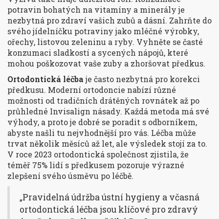
potravin bohatých na vitamíny a minerály je
nezbytná pro zdraví vašich zubů a dásní. Zahrňte do
svého jídelníčku potraviny jako mléčné výrobky,
ořechy, listovou zeleninu a ryby. Vyhněte se časté
konzumaci sladkostí a sycených nápojů, které
mohou poškozovat vaše zuby a zhoršovat předkus.
Ortodontická léčba
je často nezbytná pro korekci
předkusu. Moderní ortodoncie nabízí různé
možnosti od tradičních drátěných rovnátek až po
průhledné Invisalign násady. Každá metoda má své
výhody, a proto je dobré se poradit s odborníkem,
abyste našli tu nejvhodnější pro vás. Léčba může
trvat několik měsíců až let, ale výsledek stojí za to.
V roce 2023 ortodontická společnost zjistila, že
téměř 75% lidí s předkusem pozoruje výrazné
zlepšení svého úsměvu po léčbě.
„Pravidelná údržba ústní hygieny a včasná
ortodontická léčba jsou klíčové pro zdravý