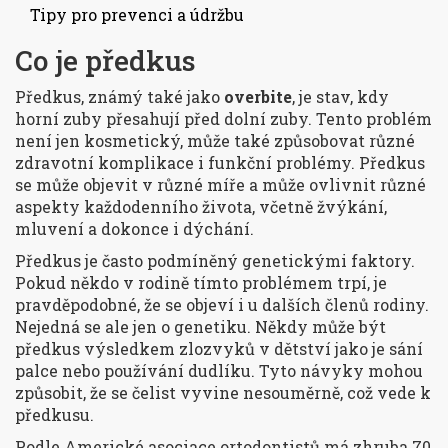
Tipy pro prevenci a údržbu
Co je předkus
Předkus, známý také jako
overbite
, je stav, kdy
horní zuby přesahují před dolní zuby. Tento problém
není jen kosmetický, může také způsobovat různé
zdravotní komplikace i funkční problémy. Předkus
se může objevit v různé míře a může ovlivnit různé
aspekty každodenního života, včetně žvýkání,
mluvení a dokonce i dýchání.
Předkus je často podmíněný genetickými faktory.
Pokud někdo v rodině tímto problémem trpí, je
pravděpodobné, že se objeví i u dalších členů rodiny.
Nejedná se ale jen o genetiku. Někdy může být
předkus výsledkem zlozvyků v dětství jako je sání
palce nebo používání dudlíku. Tyto návyky mohou
způsobit, že se čelist vyvine nesouměrně, což vede k
předkusu.
Podle Americké asociace ortodontistů má zhruba 70