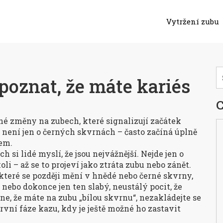
Vytržení zubu
poznat, že máte kariés
C
lné změny na zubech, které signalizují začátek
t
není jen o černých skvrnách – často začíná úplně
sem
.
h si lidé myslí, že jsou nejvážnější. Nejde jen o
oli – až se to projeví jako ztráta zubu nebo zánět.
, které se později mění v hnědé nebo černé skvrny,
 nebo dokonce jen ten slabý, neustálý pocit, že
e, že máte na zubu „bílou skvrnu“, nezakládejte se
první fáze kazu, kdy je ještě možné ho zastavit