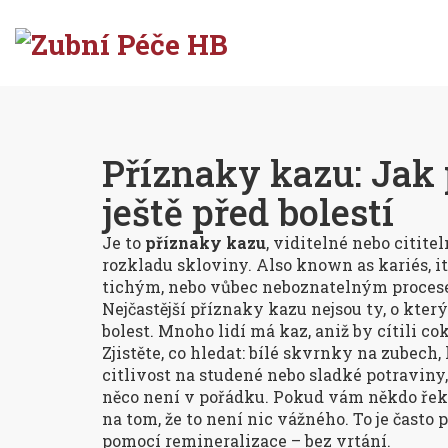
Příznaky kazu: Jak 
ještě před bolestí
Je to
příznaky kazu
,
viditelné nebo citite
rozkladu skloviny
. Also known as
kariés
, i
tichým, nebo vůbec neboznatelným proce
Nejčastější příznaky kazu nejsou ty, o kterýc
bolest. Mnoho lidí má kaz, aniž by cítili cok
Zjistěte, co hledat: bílé skvrnky na zubech
citlivost na studené nebo sladké potraviny,
něco není v pořádku. Pokud vám někdo řekn
na tom, že to není nic vážného. To je často 
pomocí remineralizace – bez vrtání.