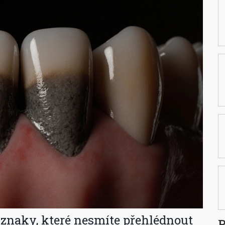
íznaky, které nesmíte přehlédnout
P