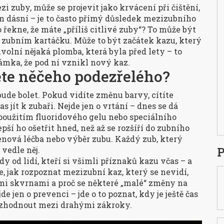
 zuby, může se projevit jako krvácení při čištění,
ém dásní – je to často přímý důsledek mezizubního
řekne, že máte „příliš citlivé zuby“? To může být
na zubním kartáčku. Může to být začátek kazu, který
volní nějaká plomba, která byla před lety – to
známka, že pod ní vznikl nový kaz.
ete něčeho podezřelého?
 bude bolet. Pokud vidíte změnu barvy, cítíte
čas jít k zubaři. Nejde jen o vrtání – dnes se dá
oužitím fluoridového gelu nebo speciálního
epší ho ošetřit hned, než až se rozšíří do zubního
enová léčba nebo výběr zubu. Každý zub, který
P
 vedle něj.
dy od lidí, kteří si všimli příznaků kazu včas – a
 se, jak rozpoznat mezizubní kaz, který se nevidí,
ílými skvrnami a proč se některé „malé“ změny na
jen o prevenci – jde o to poznat, kdy je ještě čas
rozhodnout mezi drahými zákroky.