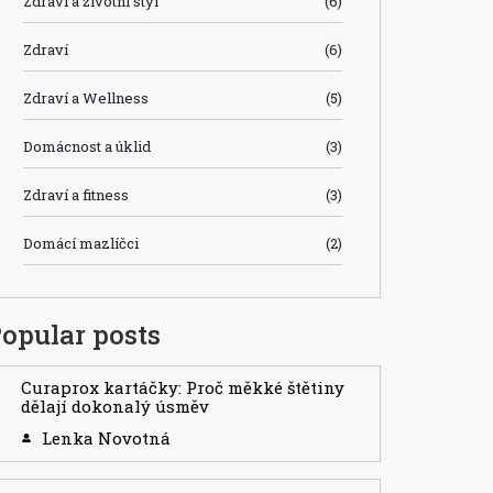
Zdraví a životní styl
(6)
Zdraví
(6)
Zdraví a Wellness
(5)
Domácnost a úklid
(3)
Zdraví a fitness
(3)
Domácí mazlíčci
(2)
opular posts
Curaprox kartáčky: Proč měkké štětiny
dělají dokonalý úsměv
Lenka Novotná