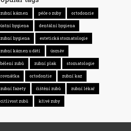
zubní kámen
péče o zuby
ortodoncie
ústní hygiena
dentální hygiena
zubní hygiena
estetická stomatologie
zubní kámen u dětí
úsměv
bělení zubů
zubní plak
stomatologie
rovnátka
ortodontie
zubní kaz
zubní fazety
čištění zubů
zubní lékař
citlivost zubů
křivé zuby