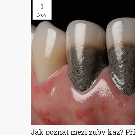
1
Nov
Jak poznat mezi zuby kaz? Př