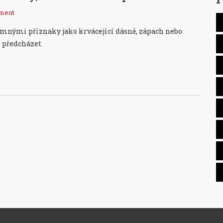
ment
jemnými příznaky jako krvácející dásně, zápach nebo
o předcházet.