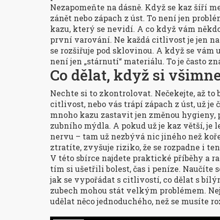
Nezapomeňte na dásně. Když se kaz šíří mezi
zánět nebo zápach z úst. To není jen probl
kazu, který se nevidí. A co když vám někdo 
první varování. Ne každá citlivost je jen 
se rozšiřuje pod sklovinou. A když se vám u
není jen „stárnutí“ materiálu. To je často 
Co dělat, když si všimn
Nechte si to zkontrolovat. Nečekejte, až to
citlivost, nebo vás trápí zápach z úst, už je 
mnoho kazu zastavit jen změnou hygieny, p
zubního mýdla. A pokud už je kaz větší, je l
nervu – tam už nezbývá nic jiného než koř
ztratíte, zvyšuje riziko, že se rozpadne i ten
V této sbírce najdete praktické příběhy a ra
tím si ušetřili bolest, čas i peníze. Naučíte
jak se vypořádat s citlivostí, co dělat s b
zubech mohou stát velkým problémem. Nejde 
udělat něco jednoduchého, než se musíte 