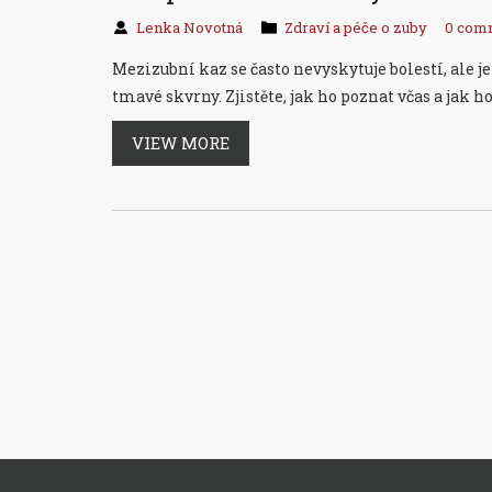
Lenka Novotná
Zdraví a péče o zuby
0 com
Mezizubní kaz se často nevyskytuje bolestí, ale 
tmavé skvrny. Zjistěte, jak ho poznat včas a jak h
VIEW MORE