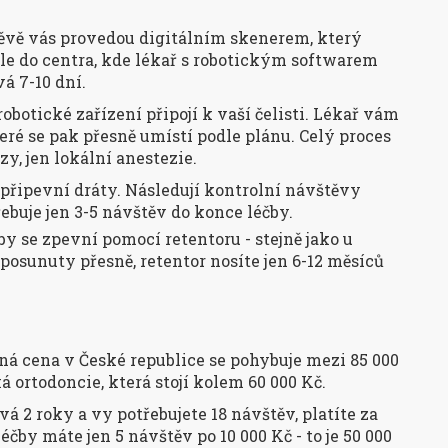
ěvě vás provedou digitálním skenerem, který
šle do centra, kde lékař s robotickým softwarem
á 7-10 dní.
obotické zařízení připojí k vaší čelisti. Lékař vám
eré se pak přesně umístí podle plánu. Celý proces
y, jen lokální anestezie.
 připevní dráty. Následují kontrolní návštěvy
ebuje jen 3-5 návštěv do konce léčby.
y se zpevní pomocí retentoru - stejně jako u
posunuty přesně, retentor nosíte jen 6-12 měsíců
rná cena v České republice se pohybuje mezi 85 000
ká ortodoncie, která stojí kolem 60 000 Kč.
vá 2 roky a vy potřebujete 18 návštěv, platíte za
čby máte jen 5 návštěv po 10 000 Kč - to je 50 000