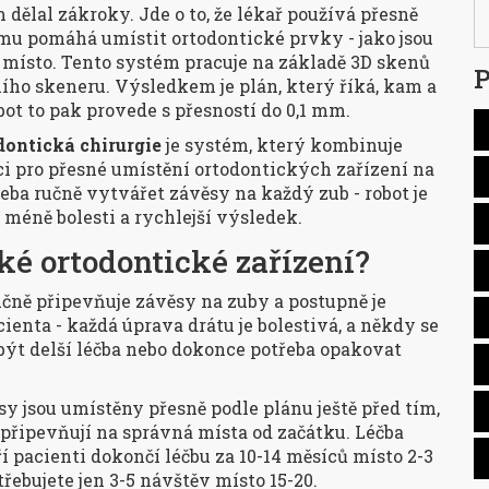
m dělal zákroky. Jde o to, že lékař používá přesně
mu pomáhá umístit ortodontické prvky - jako jsou
 místo. Tento systém pracuje na základě 3D skenů
P
lního skeneru. Výsledkem je plán, který říká, kam a
ot to pak provede s přesností do 0,1 mm.
dontická chirurgie
je systém, který kombinuje
ci pro přesné umístění ortodontických zařízení na
třeba ručně vytvářet závěsy na každý zub - robot je
 méně bolesti a rychlejší výsledek.
cké ortodontické zařízení?
učně připevňuje závěsy na zuby a postupně je
cienta - každá úprava drátu je bolestivá, a někdy se
ýt delší léčba nebo dokonce potřeba opakovat
y jsou umístěny přesně podle plánu ještě před tím,
 připevňují na správná místa od začátku. Léčba
í pacienti dokončí léčbu za 10-14 měsíců místo 2-3
třebujete jen 3-5 návštěv místo 15-20.