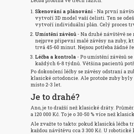
Léčba probíhá ve třech fázích.
Skenování a plánování
- Na první návšt
vytvoří 3D model vaší čelisti. Ten se ode
vytvoří individuální plán. Celý proces trv
Umístění závěsů
- Na druhé návštěvě se r
nejprve připevní malé závěsy na zuby, kt
trvá 45-60 minut. Nejsou potřeba žádné řez
Léčba a kontrola
- Po umístění závěsů se
každých 6-8 týdnů. Většina pacientů potř
Po dokončení léčby se závěsy odstraní a zub
klasické ortodoncie. Ale protože zuby byly 
místo 2-3 let.
Je to drahé?
Ano, je to dražší než klasické dráty. Průmě
a 120 000 Kč. To je o 30-50 % více než klasic
Ale zvažte to takto: pokud klasická léčba tr
každou návštěvu cca 3 300 Kč. U robotické lé