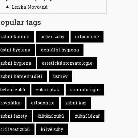
Lenka Novotná
opular tags
zubní kámen
péče o zuby
ortodoncie
ústní hygiena
dentální hygiena
zubní hygiena
estetická stomatologie
zubní kámen u dětí
úsměv
bělení zubů
zubní plak
stomatologie
rovnátka
ortodontie
zubní kaz
zubní fazety
čištění zubů
zubní lékař
citlivost zubů
křivé zuby