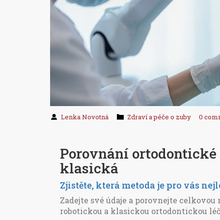
Lenka Novotná
Zdraví a péče o zuby
0 com
Porovnání ortodontické 
klasická
Zjistěte, která metoda je pro vás nej
Zadejte své údaje a porovnejte celkovo
robotickou a klasickou ortodontickou lé