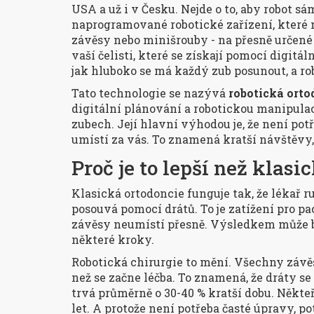
USA a už i v Česku. Nejde o to, aby robot sá
naprogramované robotické zařízení, které 
závěsy nebo minišrouby - na přesně určené
vaší čelisti, které se získají pomocí digitá
jak hluboko se má každý zub posunout, a rob
Tato technologie se nazývá
robotická orto
digitální plánování a robotickou manipula
zubech
. Její hlavní výhodou je, že není po
umístí za vás. To znamená kratší návštěvy,
Proč je to lepší než klasi
Klasická ortodoncie funguje tak, že lékař r
posouvá pomocí drátů. To je zatížení pro pa
závěsy neumístí přesně. Výsledkem může b
některé kroky.
Robotická chirurgie to mění. Všechny závěs
než se začne léčba. To znamená, že dráty se
trvá průměrně o 30-40 % kratší dobu. Někteř
let. A protože není potřeba časté úpravy, po