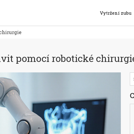
Vytržení zubu
chirurgie
avit pomocí robotické chirurgi
C