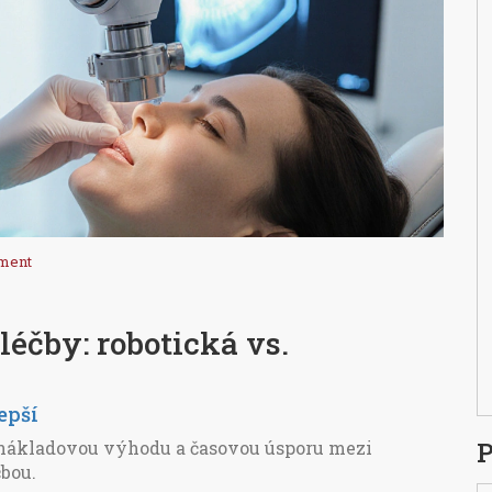
ment
léčby: robotická vs.
lepší
P
u nákladovou výhodu a časovou úsporu mezi
čbou.