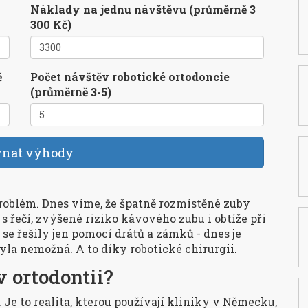
Náklady na jednu návštěvu (průměrně 3
300 Kč)
ě
Počet návštěv robotické ortodoncie
(průměrně 3-5)
vnat výhody
roblém. Dnes víme, že špatně rozmístěné zuby
s řečí, zvýšené riziko kávového zubu i obtíže při
 se řešily jen pomocí drátů a zámků - dnes je
byla nemožná. A to díky robotické chirurgii.
v ortodontii?
. Je to realita, kterou používají kliniky v Německu,