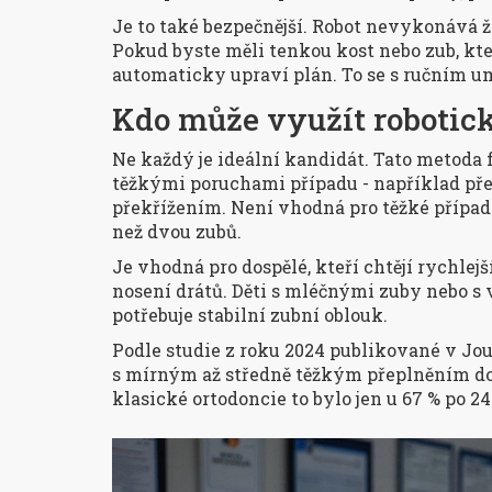
Je to také bezpečnější. Robot nevykonává 
Pokud byste měli tenkou kost nebo zub, kte
automaticky upraví plán. To se s ručním u
Kdo může využít robotick
Ne každý je ideální kandidát. Tato metoda 
těžkými poruchami případu - například př
překřížením. Není vhodná pro těžké případy
než dvou zubů.
Je vhodná pro dospělé, kteří chtějí rychlejší
nosení drátů. Děti s mléčnými zuby nebo s
potřebuje stabilní zubní oblouk.
Podle studie z roku 2024 publikované v
Jou
s mírným až středně těžkým přeplněním do
klasické ortodoncie to bylo jen u 67 % po 2