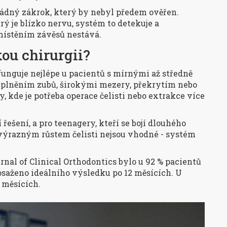
žádný zákrok, který by nebyl předem ověřen.
rý je blízko nervu, systém to detekuje a
místěním závěsů nestává.
ou chirurgii?
funguje nejlépe u pacientů s mírnými až středně
eplněním zubů, širokými mezery, překrytím nebo
, kde je potřeba operace čelisti nebo extrakce více
 řešení, a pro teenagery, kteří se bojí dlouhého
 výrazným růstem čelisti nejsou vhodné - systém
rnal of Clinical Orthodontics
bylo u 92 % pacientů
saženo ideálního výsledku po 12 měsících. U
4 měsících.