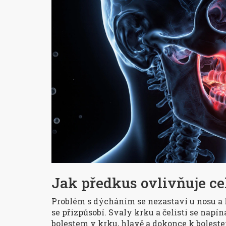
Jak předkus ovlivňuje cel
Problém s dýcháním se nezastaví u nosu a 
se přizpůsobí. Svaly krku a čelisti se napí
bolestem v krku, hlavě a dokonce k bolest