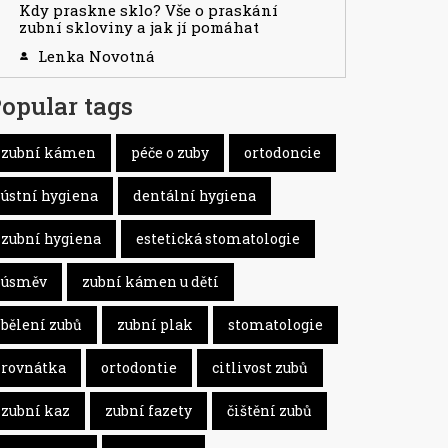
Kdy praskne sklo? Vše o praskání
zubní skloviny a jak jí pomáhat
Lenka Novotná
opular tags
zubní kámen
péče o zuby
ortodoncie
ústní hygiena
dentální hygiena
zubní hygiena
estetická stomatologie
úsměv
zubní kámen u dětí
bělení zubů
zubní plak
stomatologie
rovnátka
ortodontie
citlivost zubů
zubní kaz
zubní fazety
čištění zubů