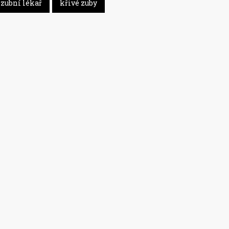
zubní lékař
křivé zuby