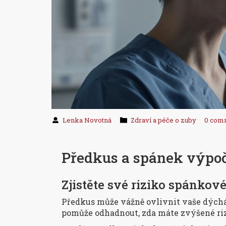
Lenka Novotná
Zdraví a péče o zuby
0 com
Předkus a spánek výpo
Zjistěte své riziko spánkov
Předkus může vážně ovlivnit vaše dýchán
pomůže odhadnout, zda máte zvýšené ri