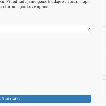
 Při odhadu jsme použili údaje ze studií, např.
nou formu spánkové apnoe.
čítat riziko