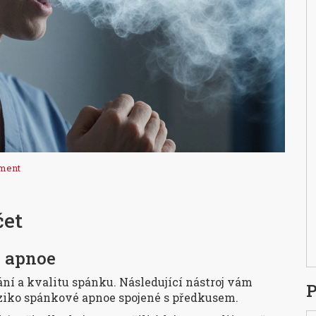
ment
čet
é apnoe
í a kvalitu spánku. Následující nástroj vám
P
ziko spánkové apnoe spojené s předkusem.