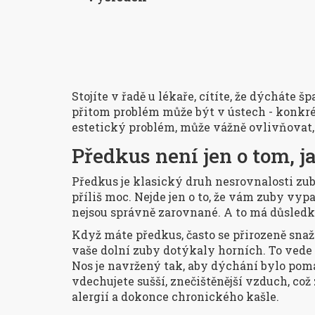
Stojíte v řadě u lékaře, cítíte, že dýcháte š
přitom problém může být v ústech - konkr
estetický problém, může vážně ovlivňovat, 
Předkus není jen o tom, 
Předkus je klasický druh nesrovnalosti zu
příliš moc. Nejde jen o to, že vám zuby vyp
nejsou správně zarovnané. A to má důsledk
Když máte předkus, často se přirozeně snaží
vaše dolní zuby dotýkaly horních. To vede 
Nos je navržený tak, aby dýchání bylo pomal
vdechujete sušší, znečištěnější vzduch, což
alergií a dokonce chronického kašle.