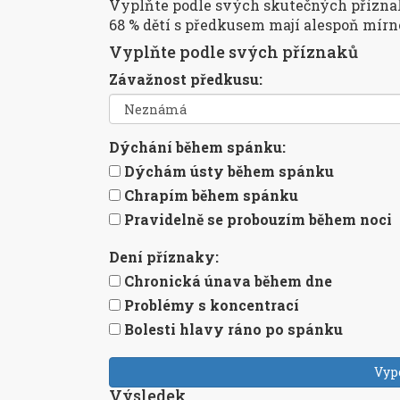
Vyplňte podle svých skutečných příznaků.
68 % dětí s předkusem mají alespoň mír
Vyplňte podle svých příznaků
Závažnost předkusu:
Dýchání během spánku:
Dýchám ústy během spánku
Chrapím během spánku
Pravidelně se probouzím během noci
Dení příznaky:
Chronická únava během dne
Problémy s koncentrací
Bolesti hlavy ráno po spánku
Vypo
Výsledek