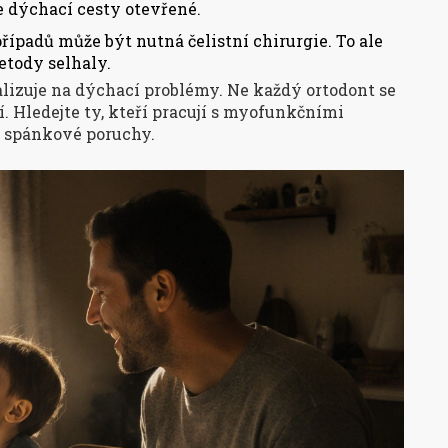
je dýchací cesty otevřené.
řípadů může být nutná čelistní chirurgie. To ale
metody selhaly.
cializuje na dýchací problémy. Ne každý ortodont se
. Hledejte ty, kteří pracují s myofunkčními
a spánkové poruchy.