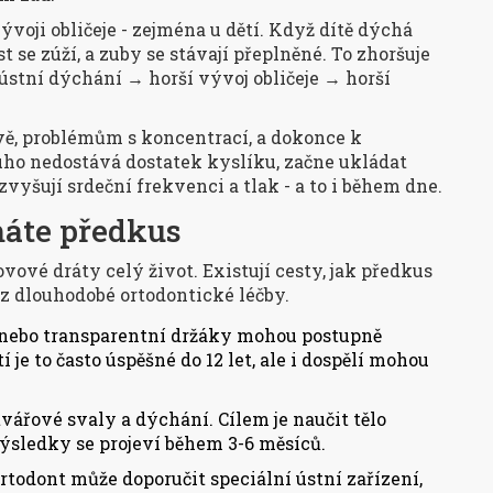
voji obličeje - zejména u dětí. Když dítě dýchá
list se zúží, a zuby se stávají přeplněné. To zhoršuje
 ústní dýchání → horší vývoj obličeje → horší
ě, problémům s koncentrací, a dokonce k
ho nedostává dostatek kyslíku, začne ukládat
vyšují srdeční frekvenci a tlak - a to i během dne.
máte předkus
vové dráty celý život. Existují cesty, jak předkus
bez dlouhodobé ortodontické léčby.
nebo transparentní držáky mohou postupně
 je to často úspěšné do 12 let, ale i dospělí mohou
tvářové svaly a dýchání. Cílem je naučit tělo
ýsledky se projeví během 3-6 měsíců.
rtodont může doporučit speciální ústní zařízení,