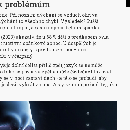
 k problémům
inné. Při nosním dýchání se vzduch ohřívá,
 dýchání to všechno chybí. Výsledek? Sušší
oční chrapot, a často i apnoe během spánku.
(2023) ukázaly, že u 68 % dětí s předkusem byla
tructivní spánkové apnoe. U dospělých je
 druhý dospělý s předkusem má v noci
cítí vyčerpaný.
ž je dolní čelist příliš zpět, jazyk se nemůže
to toho se posouvá zpět a může částečně blokovat
se v noci zastaví dech - a tělo se probudí, aby
je desítkykrát za noc. A vy se ráno probudíte, jako