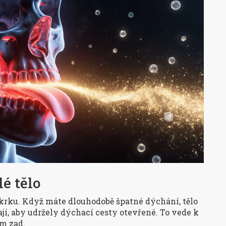
é tělo
krku. Když máte dlouhodobě špatné dýchání, tělo
nají, aby udržely dýchací cesty otevřené. To vede k
em zad.