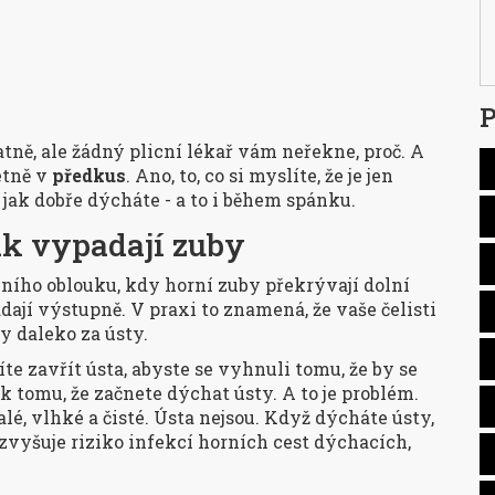
P
patně, ale žádný plicní lékař vám neřekne, proč. A
étně v
předkus
. Ano, to, co si myslíte, že je jen
jak dobře dýcháte - a to i během spánku.
jak vypadají zuby
bního oblouku, kdy horní zuby překrývají dolní
adají výstupně. V praxi to znamená, že vaše čelisti
y daleko za ústy.
te zavřít ústa, abyste se vyhnuli tomu, že by se
k tomu, že začnete dýchat ústy. A to je problém.
é, vlhké a čisté. Ústa nejsou. Když dýcháte ústy,
 zvyšuje riziko infekcí horních cest dýchacích,