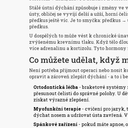
Stálé ústní dýchání způsobuje i změny ve vý
ústy, obličej se vyvíjí delší a užší, horní če
předkus ještě víc. Je to smyčka: předkus →
předkus.
U dospělých to může vést k chronické únav
zvýšenému krevnímu tlaku. Když tělo dlou
více adrenalinu a kortizolu. Tyto hormony z
Co můžete udělat, když 
Není potřeba přijmout operaci nebo nosit ko
opravit a zároveň zlepšit dýchání - a to i 
Ortodontická léčba
- braketové systémy 
přesunout čelisti do správné polohy. U dětí
získat výrazné zlepšení.
Myofunkční terapie
- cvičení pro jazyk, 
dýchat nosem a udržovat ústa zavřená. V
Spánkové zařízení
- pokud máte apnoe, o