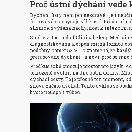
Proč ústní dýchání vede
Dýchání ústy není jen nezdravé - je i neúč
filtrovává a nasycuje vlhkostí. Při ústním
sliznice, zvýšená náchylnost k infekcím, n
Studie z
Journal of Clinical Sleep Medicine
diagnostikována alespoň mírná formou obs
podobný poměr 52 %. To znamená, že každý
přerušované dýchání - a neví, proč se ráno 
Předkus také omezuje prostor pro jazyk. Kdy
přirozeně uvolnit na dno ústní dutiny. Mís
dýchací cesty. To je přesně ten moment, kdy 
znovu začalo dýchat. Tento cyklus se opaku
byste neuspali vůbec.