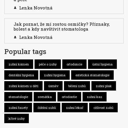
Lenka Novotná
Jak poznat, že mi rostou osmičky? Příznaky,
bolest a kdy navštívit stomatologa
Lenka Novotná
Popular tags
zubní kámen
péče o zuby
ortodoncie
ústní hygiena
dentální hygiena
zubní hygiena
estetická stomatologie
zubní kámen u dětí
úsměv
bělení zubů
zubní plak
stomatologie
rovnátka
ortodontie
zubní kaz
zubní fazety
čištění zubů
zubní lékař
citlivost zubů
křivé zuby