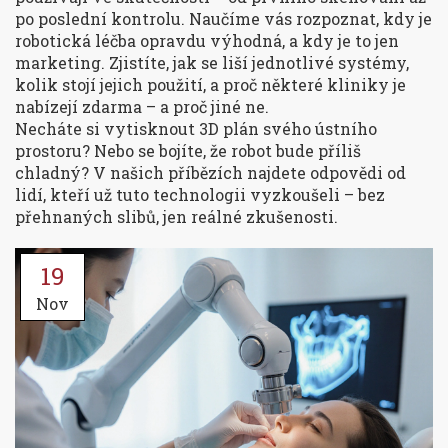
po poslední kontrolu. Naučíme vás rozpoznat, kdy je
robotická léčba opravdu výhodná, a kdy je to jen
marketing. Zjistíte, jak se liší jednotlivé systémy,
kolik stojí jejich použití, a proč některé kliniky je
nabízejí zdarma – a proč jiné ne.
Necháte si vytisknout 3D plán svého ústního
prostoru? Nebo se bojíte, že robot bude příliš
chladný? V našich příbězích najdete odpovědi od
lidí, kteří už tuto technologii vyzkoušeli – bez
přehnaných slibů, jen reálné zkušenosti.
19
Nov