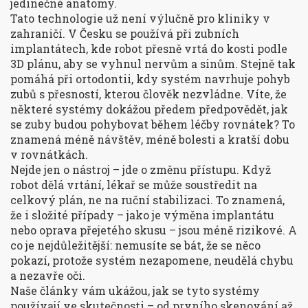
jedinečné anatomy
.
Tato technologie už není výlučně pro kliniky v
zahraničí. V Česku se používá při
zubních
implantátech
,
kde robot přesně vrtá do kosti podle
3D plánu, aby se vyhnul nervům a sinům
. Stejně tak
pomáhá při
ortodontii
,
kdy systém navrhuje pohyb
zubů s přesností, kterou člověk nezvládne
. Víte, že
některé systémy dokážou předem předpovědět, jak
se zuby budou pohybovat během léčby rovnátek? To
znamená méně návštěv, méně bolesti a kratší dobu
v rovnátkách.
Nejde jen o nástroj – jde o změnu přístupu. Když
robot dělá vrtání, lékař se může soustředit na
celkový plán, ne na ruční stabilizaci. To znamená,
že i složité případy – jako je výměna implantátu
nebo oprava přejetého skusu – jsou méně rizikové. A
co je nejdůležitější: nemusíte se bát, že se něco
pokazí, protože systém nezapomene, neudělá chybu
a nezavře oči.
Naše články vám ukážou, jak se tyto systémy
používají ve skutečnosti – od prvního skenování až