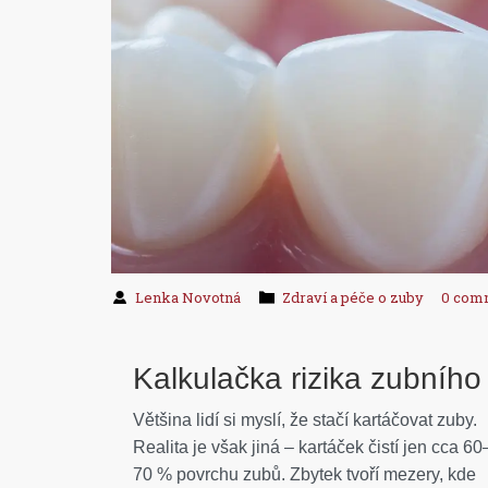
Lenka Novotná
Zdraví a péče o zuby
0 com
Kalkulačka rizika zubního
Většina lidí si myslí, že stačí kartáčovat zuby.
Realita je však jiná – kartáček čistí jen cca 60
70 % povrchu zubů. Zbytek tvoří mezery, kde