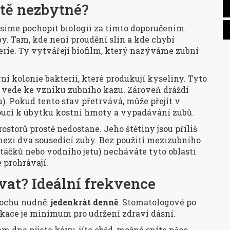
itě nezbytné?
síme pochopit biologii za tímto doporučením.
by. Tam, kde není proudění slin a kde chybí
rie. Ty vytvářejí biofilm, který nazýváme zubní
ní kolonie bakterií, které produkují kyseliny. Tyto
ž vede ke vzniku zubního kazu. Zároveň dráždí
u). Pokud tento stav přetrvává, může přejít v
oucí k úbytku kostní hmoty a vypadávání zubů.
storů prostě nedostane. Jeho štětiny jsou příliš
 mezi dva sousedící zuby. Bez použití mezizubního
rtáčků nebo vodního jetu) necháváte tyto oblasti
 prohrávají.
vat? Ideální frekvence
rochu nudně:
jedenkrát denně
. Stomatologové po
likace je minimum pro udržení zdraví dásní.
m dne pijete kávu, jíte oběd, možná sníte něco