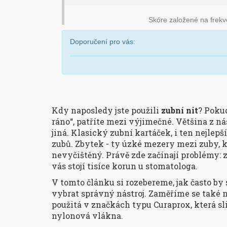
Skóre založené na frekve
Doporučení pro vás:
Kdy naposledy jste použili
zubní nit
? Poku
ráno“, patříte mezi výjimečné. Většina z nás 
jiná. Klasický zubní kartáček, i ten nejlepš
zubů. Zbytek - ty úzké mezery mezi zuby, k
nevyčištěný. Právě zde začínají problémy: 
vás stojí tisíce korun u stomatologa.
V tomto článku si rozebereme, jak často by s
vybrat správný nástroj. Zaměříme se také n
použitá v značkách typu
Curaprox
, která s
nylonová vlákna.