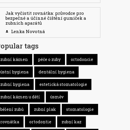
Jak vyčistit rovnátka: průvodce pro
bezpečné a účinné čištění gumiček a
zubních aparátů
Lenka Novotná
opular tags
zubní kámen
péče o zuby
ortodoncie
ústní hygiena
dentální hygiena
zubní hygiena
estetická stomatologie
zubní kámen u dětí
úsměv
bělení zubů
zubní plak
stomatologie
rovnátka
ortodontie
zubní kaz