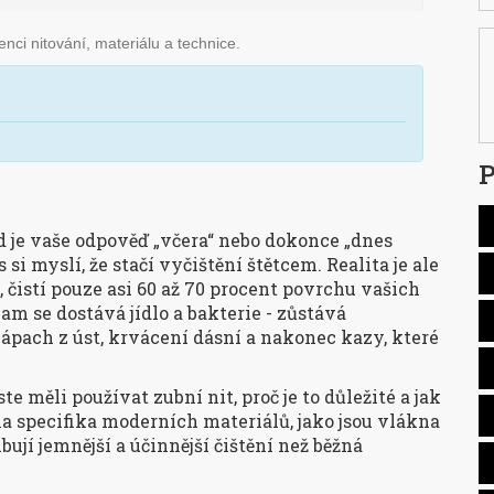
nci nitování, materiálu a technice.
P
d je vaše odpověď „včera“ nebo dokonce „dnes
si myslí, že stačí vyčištění štětcem. Realita je ale
í, čistí pouze asi 60 až 70 procent povrchu vašich
am se dostává jídlo a bakterie - zůstává
zápach z úst, krvácení dásní a nakonec kazy, které
te měli používat zubní nit, proč je to důležité a jak
a specifika moderních materiálů, jako jsou vlákna
libují jemnější a účinnější čištění než běžná