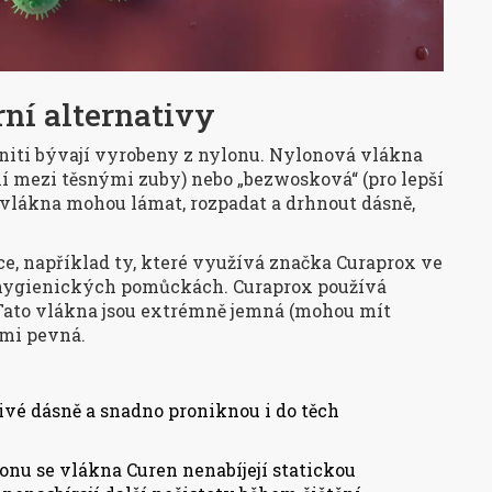
rní alternativy
í niti bývají vyrobeny z nylonu. Nylonová vlákna
í mezi těsnými zuby) nebo „bezwosková“ (pro lepší
e vlákna mohou lámat, rozpadat a drhnout dásně,
ce, například ty, které využívá značka
Curaprox
ve
 hygienických pomůckách
.
Curaprox používá
 Tato vlákna jsou extrémně jemná (mohou mít
lmi pevná.
vé dásně a snadno proniknou i do těch
onu se vlákna Curen nenabíjejí statickou