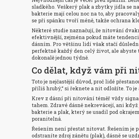
sladkého. Veškerý plak a zbytky jídla se n
bakterie mají celou noc na to, aby pracoval
se při spánku tvoří méně, takže ochrana kle
Některé studie naznačují, že nitování dvakr
efektivnější, zejména pokud máte tendenc
dásním. Pro většinu lidí však stačí důsledné
perfektně každý den celý život, ale abyste 
dokonalě jednou týdně.
Co dělat, když vám při n
Toto je nejčastější důvod, proč lidé přestan
příliš hrubý,“ si řeknete a nit odložíte. To j
Krev z dásní při nitování téměř vždy signa
tahem. Zdravé dásně nekrevácejí, ani když j
bakterie a plak, který se usadil pod okraje
poranitelná.
Řešením není přestat nitovat. Řešením je p
odstraníte zdroj zánětu (plak), dásně se uz