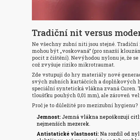
Tradiční nit versus mode
Ne všechny zubní niti jsou stejné. Tradičn
mohou být „voskovaná“ (pro snazší klouzán
pocit z čištění). Nevýhodou nylonu je, že s
což zvyšuje riziko mikrotraumat.
Zde vstupují do hry materiály nové genera
svých
zubních kartáčcích a doplňkových
speciální syntetická vlákna zvaná Curen.
tloušťku pouhých 0,01 mm), ale zároveň ve
Proč je to důležité pro mezizubní hygienu?
Jemnost:
Jemná vlákna nepoškozují citli
nejmenších mezerek.
Antistatické vlastnosti:
Na rozdíl od nyl