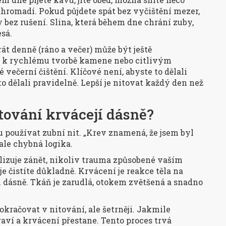
ahromadí. Pokud půjdete spát bez vyčištění mezer,
y bez rušení. Slina, která během dne chrání zuby,
sá.
át denně (ráno a večer) může být ještě
i k rychlému tvorbě kamene nebo citlivým
 večerní čištění. Klíčové není, abyste to dělali
to dělali pravidelně. Lepší je nitovat každý den než
itování krvácejí dásně?
ou používat zubní nit. „Krev znamená, že jsem byl
e ale chybná logika.
lizuje zánět, nikoliv trauma způsobené vaším
e čistíte důkladně. Krvácení je reakce těla na
m dásně. Tkáň je zarudlá, otokem zvětšená a snadno
okračovat v nitování, ale šetrněji. Jakmile
draví a krvácení přestane. Tento proces trvá