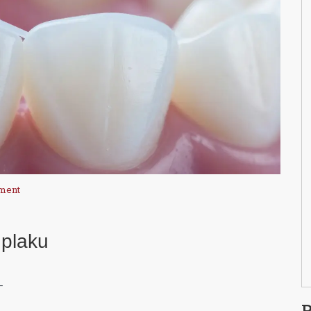
ment
 plaku
–
P