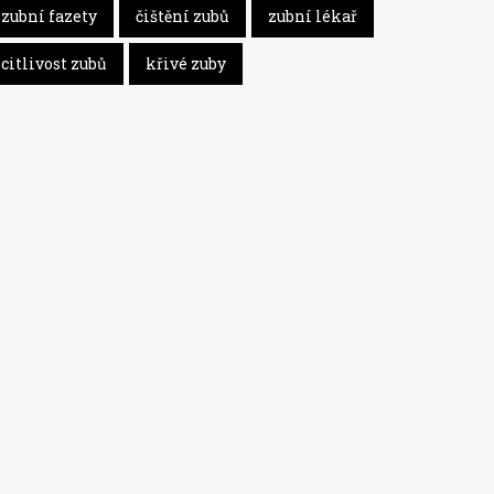
zubní fazety
čištění zubů
zubní lékař
citlivost zubů
křivé zuby