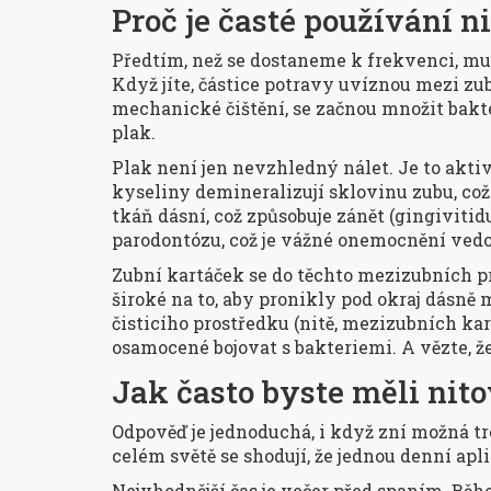
Proč je časté používání n
Předtím, než se dostaneme k frekvenci, mu
Když jíte, částice potravy uvíznou mezi zu
mechanické čištění, se začnou množit bakte
plak.
Plak není jen nevzhledný nálet. Je to aktiv
kyseliny demineralizují sklovinu zubu, co
tkáň dásní, což způsobuje zánět (gingivitid
parodontózu, což je vážné onemocnění ved
Zubní kartáček se do těchto mezizubních pro
široké na to, aby pronikly pod okraj dásně
čisticího prostředku (nitě, mezizubních ka
osamocené bojovat s bakteriemi. A vězte, že
Jak často byste měli nito
Odpověď je jednoduchá, i když zní možná t
celém světě se shodují, že jednou denní ap
Nejvhodnější čas je večer před spaním. Běhe