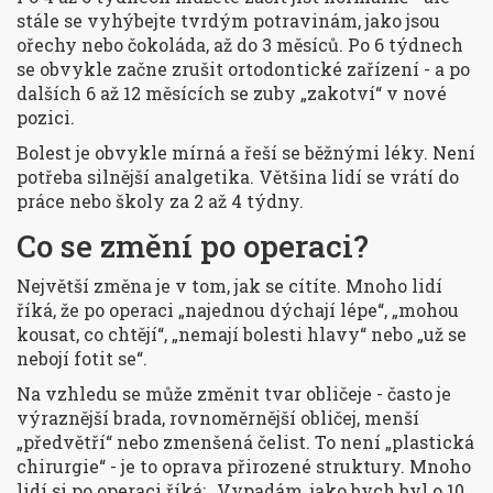
stále se vyhýbejte tvrdým potravinám, jako jsou
ořechy nebo čokoláda, až do 3 měsíců. Po 6 týdnech
se obvykle začne zrušit ortodontické zařízení - a po
dalších 6 až 12 měsících se zuby „zakotví“ v nové
pozici.
Bolest je obvykle mírná a řeší se běžnými léky. Není
potřeba silnější analgetika. Většina lidí se vrátí do
práce nebo školy za 2 až 4 týdny.
Co se změní po operaci?
Největší změna je v tom, jak se cítíte. Mnoho lidí
říká, že po operaci „najednou dýchají lépe“, „mohou
kousat, co chtějí“, „nemají bolesti hlavy“ nebo „už se
nebojí fotit se“.
Na vzhledu se může změnit tvar obličeje - často je
výraznější brada, rovnoměrnější obličej, menší
„předvětří“ nebo zmenšená čelist. To není „plastická
chirurgie“ - je to oprava přirozené struktury. Mnoho
lidí si po operaci říká: „Vypadám, jako bych byl o 10