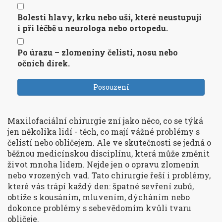
Bolesti hlavy, krku nebo uší, které neustupují
i při léčbě u neurologa nebo ortopedu.
Po úrazu – zlomeniny čelisti, nosu nebo
očních dírek.
Posouzení
Maxilofaciální chirurgie zní jako něco, co se týká
jen několika lidí - těch, co mají vážné problémy s
čelistí nebo obličejem. Ale ve skutečnosti se jedná o
běžnou medicínskou disciplínu, která může změnit
život mnoha lidem. Nejde jen o opravu zlomenin
nebo vrozených vad. Tato chirurgie řeší i problémy,
které vás trápí každý den: špatné sevření zubů,
obtíže s kousáním, mluvením, dýcháním nebo
dokonce problémy s sebevědomím kvůli tvaru
obličeje.