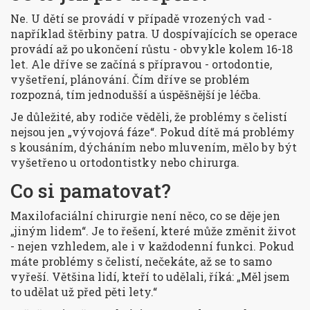
Ne. U dětí se provádí v případě vrozených vad -
například štěrbiny patra. U dospívajících se operace
provádí až po ukončení růstu - obvykle kolem 16-18
let. Ale dříve se začíná s přípravou - ortodontie,
vyšetření, plánování. Čím dříve se problém
rozpozná, tím jednodušší a úspěšnější je léčba.
Je důležité, aby rodiče věděli, že problémy s čelistí
nejsou jen „vývojová fáze“. Pokud dítě má problémy
s kousáním, dýcháním nebo mluvením, mělo by být
vyšetřeno u ortodontistky nebo chirurga.
Co si pamatovat?
Maxilofaciální chirurgie není něco, co se děje jen
„jiným lidem“. Je to řešení, které může změnit život
- nejen vzhledem, ale i v každodenní funkci. Pokud
máte problémy s čelistí, nečekáte, až se to samo
vyřeší. Většina lidí, kteří to udělali, říká: „Měl jsem
to udělat už před pěti lety.“