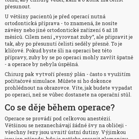
přesunout.
U většiny pacientů je před operací nutná
ortodontická příprava - to znamená, že nosíte
závěsy nebo jiné ortodontické zařízení 6 až 18
měsíců. Cílem není „vyrovnat zuby“, ale připravit je
tak, aby po přesunutí čelisti seděly přesně. To je
klíčové. Pokud byste šli na operaci bez této
přípravy, zuby by se po operaci mohly zavřít špatně
- a operace by nebyla úspěšná.
Chirurg pak vytvoří přesný plán - často s využitím
počítačové simulace. Můžete si ho dokonce
prohlédnout na obrazovce. Víte, jak budete vypadat
po operaci, než se vůbec dostanete na operační stůl.
Co se děje během operace?
Operace se provádí pod celkovou anestézií.
Většinou se nezanechávají žádné švy na obličeji -
všechny řezy jsou uvnitř ústní dutiny. Výjimkou
jsou jen případy, kdy je potřeba opravit zlomeninu