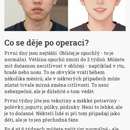
Co se děje po operaci?
První dny jsou nejtěžší. Obličej je opuchlý - to je
normální. Většina opuchů zmizí do 2 týdnů. Můžete
mít dočasnou necitlivost v obličeji - například v rtu,
bradě nebo nosu. To se obvykle vrátí během
několika měsíců, ale v některých případech může
zůstat trvale mírná změna citlivosti. To není
nebezpečné, ale je důležité o tom vědět.
První týdny jíte jen tekutiny a měkké potraviny -
polévky, jogurty, půlky, púdinky. Není to lehké, ale
je to dočasné. Někteří lidé si při tom připadají jako
děti, ale je to jen přechodná fáze.
Po 4 až 6 týdnech můžete začít jíst normálně - ale