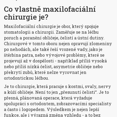
Co vlastně maxilofaciální
chirurgie je?
Maxilofaciální chirurgie je obor, který spojuje
stomatologii a chirurgii. Zaměřuje se na léčbu
poruch a poranění obličeje, čelistí a ústní dutiny.
Chirurgové v tomto oboru nejen opravují zlomeniny
po nehodách, ale také řeší vrozené vady, jako je
štěrbina patra, nebo vývojové problémy, které se
projevují až v dospělosti - například příliš vysoká
nebo příliš nízká čelist, asymetrie obličeje nebo
překrytí zubů, které nelze vyrovnat jen
ortodontickou léčbou.
Je to chirurgie, která pracuje s kostmi, svaly, nervy
a kůží obličeje. Není to jen „přesunutí čelisti“. Je to
přesná, plánovaná operace, která vyžaduje
spolupráci s ortodontem, zobrazovacími specialisty
a často i logopedem. Výsledkem je nejen lepší
funkce, ale i výrazná změna vzhledu - a to bez