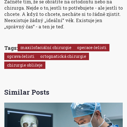
Začněte tím, že se obrátíte na ortodontu nebo na
chirurga. Nejde o to, jestli to potřebujete - ale jestli to
chcete. A když to chcete, necháte si to řádně zjistit.
Neexistuje žádný „ideální“ věk. Existuje jen
„správný čas“ - a ten je teď.
Tags:
maxilofaciální chirurgie
operace čelisti
oprava čelisti
ortognatická chirurgie
chirurgie obličeje
Similar Posts