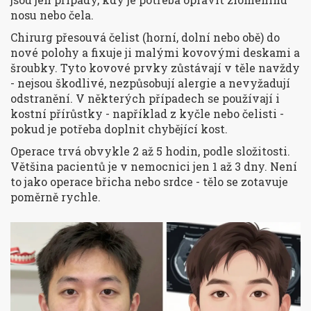
nosu nebo čela.
Chirurg přesouvá čelist (horní, dolní nebo obě) do
nové polohy a fixuje ji malými kovovými deskami a
šroubky. Tyto kovové prvky zůstávají v těle navždy
- nejsou škodlivé, nezpůsobují alergie a nevyžadují
odstranění. V některých případech se používají i
kostní přírůstky - například z kyčle nebo čelisti -
pokud je potřeba doplnit chybějící kost.
Operace trvá obvykle 2 až 5 hodin, podle složitosti.
Většina pacientů je v nemocnici jen 1 až 3 dny. Není
to jako operace břicha nebo srdce - tělo se zotavuje
poměrně rychle.