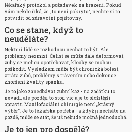
lékařský protokol a požadavek na hrazení. Pokud
vám někdo říká, že „to není pokryto“, nechte si to
potvrdit od zdravotní pojišťovny.
Co se stane, když to
neuděláte?
Někteří lidé se rozhodnou nechat to být. Ale
problémy nezmizí. Čelist se může dále deformovat,
zuby se mohou opotřebovat, klouby se mohou
poškodit. Výsledkem může být chronická bolest,
ztráta zubů, problémy s trávením nebo dokonce
zhoršení kvality spánku.
Je to jako zanedbávat zubní kaz - na začátku to
nevadí, ale později to stojí víc a je to složitější
opravit. Maxilofaciální chirurgie není „krásný
výběr“. Je to lékařská potřeba - a když ji necháte na
pozdě, může se stát, že už nebude možná jednoduchá.
Je to jen pro dospělé?