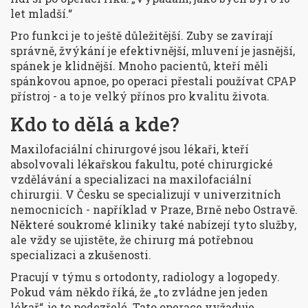
let mladší.“
Pro funkci je to ještě důležitější. Zuby se zavírají
správně, žvýkání je efektivnější, mluvení je jasnější,
spánek je klidnější. Mnoho pacientů, kteří měli
spánkovou apnoe, po operaci přestali používat CPAP
přístroj - a to je velký přínos pro kvalitu života.
Kdo to dělá a kde?
Maxilofaciální chirurgové jsou lékaři, kteří
absolvovali lékařskou fakultu, poté chirurgické
vzdělávání a specializaci na maxilofaciální
chirurgii. V Česku se specializují v univerzitních
nemocnicích - například v Praze, Brně nebo Ostravě.
Některé soukromé kliniky také nabízejí tyto služby,
ale vždy se ujistěte, že chirurg má potřebnou
specializaci a zkušenosti.
Pracují v týmu s ortodonty, radiology a logopedy.
Pokud vám někdo říká, že „to zvládne jen jeden
lékař“, je to podezřelé. Tato operace vyžaduje