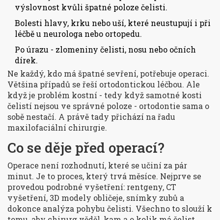
výslovnost kvůli špatné poloze čelisti.
Bolesti hlavy, krku nebo uší, které neustupují i při
léčbě u neurologa nebo ortopedu.
Po úrazu - zlomeniny čelisti, nosu nebo očních
dírek.
Ne každý, kdo má špatné sevření, potřebuje operaci.
Většina případů se řeší ortodontickou léčbou. Ale
když je problém kostní - tedy když samotné kosti
čelistí nejsou ve správné poloze - ortodontie sama o
sobě nestačí. A právě tady přichází na řadu
maxilofaciální chirurgie.
Co se děje před operací?
Operace není rozhodnutí, které se učiní za pár
minut. Je to proces, který trvá měsíce. Nejprve se
provedou podrobné vyšetření: rentgeny, CT
vyšetření, 3D modely obličeje, snímky zubů a
dokonce analýza pohybu čelisti. Všechno to slouží k
tomu, aby chirurg věděl, kam a o kolik má čelist