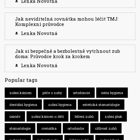
Lenka Novotná
Jak neviditelná rovnátka mohou léčit TMJ:
Komplexní průvodce
Lenka Novotná
Jak si bezpečně a bezbolestně vytrhnout zub
doma: Průvodce krok za krokem
Lenka Novotná
Popular tags
zubní kámen
péče o zuby
ortodoncie
ústní hygiena
dentální hygiena
zubní hygiena
estetická stomatologie
úsměv
zubní kámen u dětí
bělení zubů
zubní plak
stomatologie
rovnátka
ortodontie
citlivost zubů