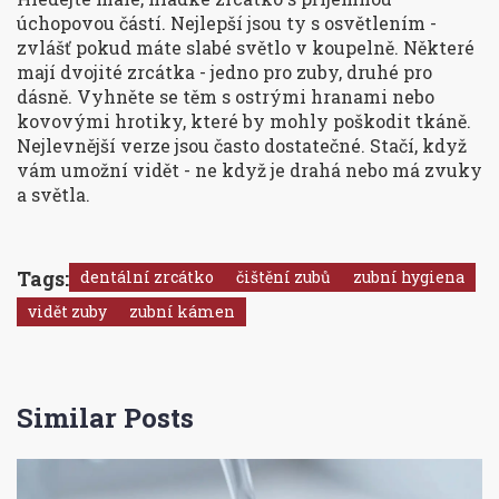
úchopovou částí. Nejlepší jsou ty s osvětlením -
zvlášť pokud máte slabé světlo v koupelně. Některé
mají dvojité zrcátka - jedno pro zuby, druhé pro
dásně. Vyhněte se těm s ostrými hranami nebo
kovovými hrotiky, které by mohly poškodit tkáně.
Nejlevnější verze jsou často dostatečné. Stačí, když
vám umožní vidět - ne když je drahá nebo má zvuky
a světla.
Tags:
dentální zrcátko
čištění zubů
zubní hygiena
vidět zuby
zubní kámen
Similar Posts