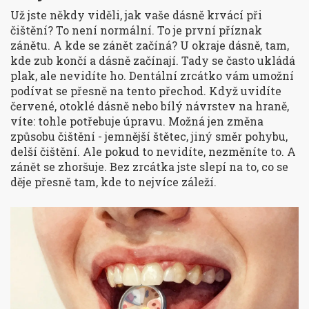
Už jste někdy viděli, jak vaše dásně krvácí při
čištění? To není normální. To je první příznak
zánětu. A kde se zánět začíná? U okraje dásně, tam,
kde zub končí a dásně začínají. Tady se často ukládá
plak, ale nevidíte ho. Dentální zrcátko vám umožní
podívat se přesně na tento přechod. Když uvidíte
červené, otoklé dásně nebo bílý návrstev na hraně,
víte: tohle potřebuje úpravu. Možná jen změna
způsobu čištění - jemnější štětec, jiný směr pohybu,
delší čištění. Ale pokud to nevidíte, nezměníte to. A
zánět se zhoršuje. Bez zrcátka jste slepí na to, co se
děje přesně tam, kde to nejvíce záleží.