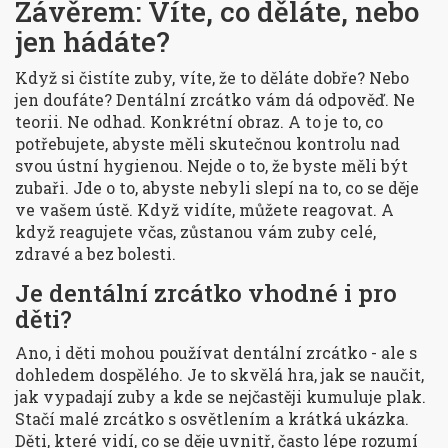
Závěrem: Víte, co děláte, nebo
jen hádáte?
Když si čistíte zuby, víte, že to děláte dobře? Nebo
jen doufáte? Dentální zrcátko vám dá odpověď. Ne
teorii. Ne odhad. Konkrétní obraz. A to je to, co
potřebujete, abyste měli skutečnou kontrolu nad
svou ústní hygienou. Nejde o to, že byste měli být
zubaři. Jde o to, abyste nebyli slepí na to, co se děje
ve vašem ústě. Když vidíte, můžete reagovat. A
když reagujete včas, zůstanou vám zuby celé,
zdravé a bez bolesti.
Je dentální zrcátko vhodné i pro
děti?
Ano, i děti mohou používat dentální zrcátko - ale s
dohledem dospělého. Je to skvělá hra, jak se naučit,
jak vypadají zuby a kde se nejčastěji kumuluje plak.
Stačí malé zrcátko s osvětlením a krátká ukázka.
Děti, které vidí, co se děje uvnitř, často lépe rozumí