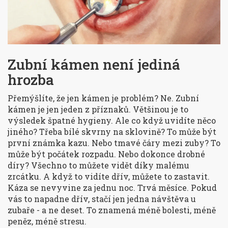
Zubní kámen není jediná
hrozba
Přemýšlíte, že jen kámen je problém? Ne. Zubní
kámen je jen jeden z příznaků. Většinou je to
výsledek špatné hygieny. Ale co když uvidíte něco
jiného? Třeba bílé skvrny na sklovině? To může být
první známka kazu. Nebo tmavé čáry mezi zuby? To
může být počátek rozpadu. Nebo dokonce drobné
díry? Všechno to můžete vidět díky malému
zrcátku. A když to vidíte dřív, můžete to zastavit.
Káza se nevyvine za jednu noc. Trvá měsíce. Pokud
vás to napadne dřív, stačí jen jedna návštěva u
zubaře - a ne deset. To znamená méně bolesti, méně
peněz, méně stresu.