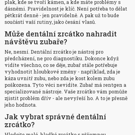
plak, kde se tvoří kámen, a kde máte problémy s
dásněmi. Pravidelnost je klíč. Není potřeba to dělat
pětkrát denně - jen pravidelně. A pak už to bude
součástí vaší rutiny, jako česání vlasů.
Může dentální zrcátko nahradit
návštěvu zubaře?
Ne, nesmí. Dentální zrcátko je nástroj pro
předcházení, ne pro diagnostiku. Dokonce když
vidíte všechno, co se děje, zubař stále potřebuje
vyhodnotit hloubkové změny - například, zda je
káza uvnitř zubu, nebo zda je kost kolem zubu
poškozena. Tyto věci nevidíte. Zubař má rentgen a
specializované nástroje. Vaše zrcátko vám pomůže
zjistit problém dřív - ale nevyřeší ho. A to je přesně
jeho hodnota.
Jak vybrat správné dentální
zrcátko?
Hledejte malé, hladké zrcátko s příjemnou