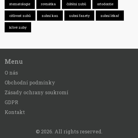
stomatologie
rovnátka
čištění zubů
ortodontie
citlivost zubů
zubní kaz
zubní fazety
zubní lékař
křivé zuby
Menu
O nás
Obchodní podmínky
Zásady ochrany soukromí
GDPR
Kontakt
© 2026. All rights reserved.