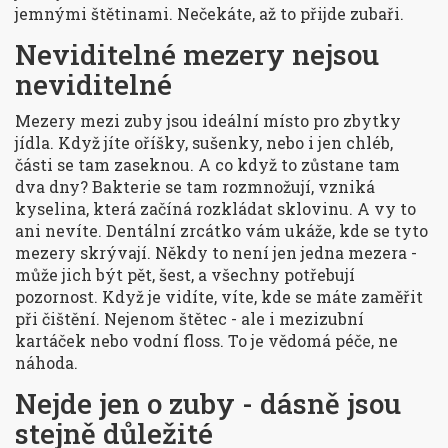
jemnými štětinami. Nečekáte, až to přijde zubaři.
Neviditelné mezery nejsou
neviditelné
Mezery mezi zuby jsou ideální místo pro zbytky
jídla. Když jíte oříšky, sušenky, nebo i jen chléb,
části se tam zaseknou. A co když to zůstane tam
dva dny? Bakterie se tam rozmnožují, vzniká
kyselina, která začíná rozkládat sklovinu. A vy to
ani nevíte. Dentální zrcátko vám ukáže, kde se tyto
mezery skrývají. Někdy to není jen jedna mezera -
může jich být pět, šest, a všechny potřebují
pozornost. Když je vidíte, víte, kde se máte zaměřit
při čištění. Nejenom štětec - ale i mezizubní
kartáček nebo vodní floss. To je vědomá péče, ne
náhoda.
Nejde jen o zuby - dásně jsou
stejně důležité