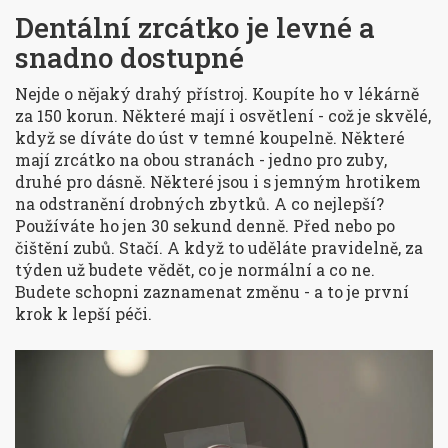
Dentální zrcátko je levné a
snadno dostupné
Nejde o nějaký drahý přístroj. Koupíte ho v lékárně
za 150 korun. Některé mají i osvětlení - což je skvělé,
když se díváte do úst v temné koupelně. Některé
mají zrcátko na obou stranách - jedno pro zuby,
druhé pro dásně. Některé jsou i s jemným hrotikem
na odstranění drobných zbytků. A co nejlepší?
Používáte ho jen 30 sekund denně. Před nebo po
čištění zubů. Stačí. A když to uděláte pravidelně, za
týden už budete vědět, co je normální a co ne.
Budete schopni zaznamenat změnu - a to je první
krok k lepší péči.