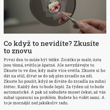
Co když to nevidíte? Zkusíte
to znovu
První den to může být těžké. Zrcátko je malé, ústa
jsou těsná, světlo je špatné. Ale nevzdávejte to.
Zkuste to ve dne, kdy máte více světla. Zkuste si ho
dát na stůl, dívat se do něj přes zrcadlo na zdi.
Zkuste ho použít, když se díváte do zrcadla na zubní
štětec. Každý den to bude lepší. Za týden už to bude
automatické. A pak už nebudete muset čekat, až vás
zubař upozorní na problém. Budete ho vidět sami. A
to je mocnější než jakákoliv radu.