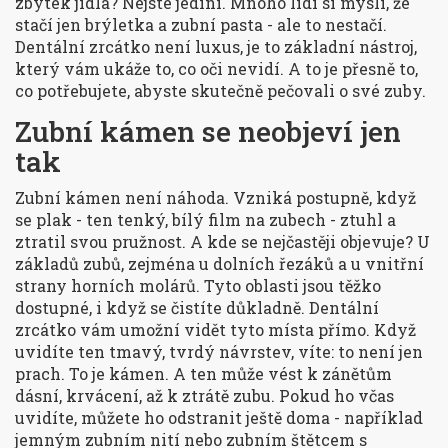
zbytek jídla? Nejste jediní. Mnoho lidí si myslí, že
stačí jen brýletka a zubní pasta - ale to nestačí.
Dentální zrcátko není luxus, je to základní nástroj,
který vám ukáže to, co oči nevidí. A to je přesně to,
co potřebujete, abyste skutečně pečovali o své zuby.
Zubní kámen se neobjeví jen
tak
Zubní kámen není náhoda. Vzniká postupně, když
se plak - ten tenký, bílý film na zubech - ztuhl a
ztratil svou pružnost. A kde se nejčastěji objevuje? U
základů zubů, zejména u dolních řezáků a u vnitřní
strany horních molárů. Tyto oblasti jsou těžko
dostupné, i když se čistíte důkladně. Dentální
zrcátko vám umožní vidět tyto místa přímo. Když
uvidíte ten tmavý, tvrdý návrstev, víte: to není jen
prach. To je kámen. A ten může vést k zánětům
dásní, krvácení, až k ztrátě zubu. Pokud ho včas
uvidíte, můžete ho odstranit ještě doma - například
jemným zubním nití nebo zubním štětcem s