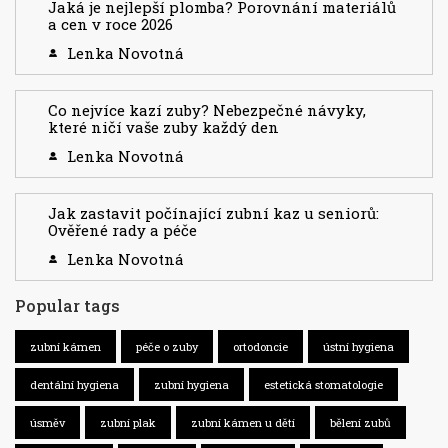
Jaká je nejlepší plomba? Porovnání materiálů
a cen v roce 2026
Lenka Novotná
Co nejvíce kazí zuby? Nebezpečné návyky,
které ničí vaše zuby každý den
Lenka Novotná
Jak zastavit počínající zubní kaz u seniorů:
Ověřené rady a péče
Lenka Novotná
Popular tags
zubní kámen
péče o zuby
ortodoncie
ústní hygiena
dentální hygiena
zubní hygiena
estetická stomatologie
úsměv
zubní plak
zubní kámen u dětí
bělení zubů