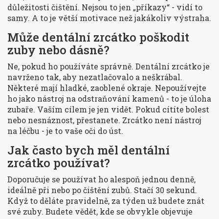
důležitosti čištění. Nejsou to jen „příkazy“ - vidí to
samy. A to je větší motivace než jakákoliv výstraha.
Může dentální zrcátko poškodit
zuby nebo dásně?
Ne, pokud ho používáte správně. Dentální zrcátko je
navrženo tak, aby nezatlačovalo a neškrábal.
Některé mají hladké, zaoblené okraje. Nepoužívejte
ho jako nástroj na odstraňování kamenů - to je úloha
zubaře. Vaším cílem je jen vidět. Pokud cítíte bolest
nebo nesnáznost, přestanete. Zrcátko není nástroj
na léčbu - je to vaše oči do úst.
Jak často bych měl dentální
zrcátko používat?
Doporučuje se používat ho alespoň jednou denně,
ideálně při nebo po čištění zubů. Stačí 30 sekund.
Když to děláte pravidelně, za týden už budete znát
své zuby. Budete vědět, kde se obvykle objevuje