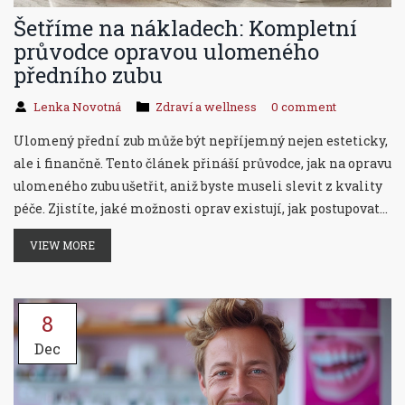
Šetříme na nákladech: Kompletní
průvodce opravou ulomeného
předního zubu
Lenka Novotná
Zdraví a wellness
0 comment
Ulomený přední zub může být nepříjemný nejen esteticky,
ale i finančně. Tento článek přináší průvodce, jak na opravu
ulomeného zubu ušetřit, aniž byste museli slevit z kvality
péče. Zjistíte, jaké možnosti oprav existují, jak postupovat
krok za krokem při výběru správného zubního lékaře a jak
VIEW MORE
pomocí pravidelné péče a preventivních opatření předejít
dalším nákladům.
8
Dec