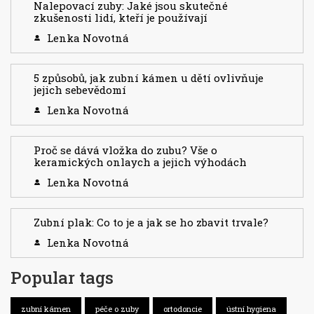
Nalepovací zuby: Jaké jsou skutečné
zkušenosti lidí, kteří je používají
Lenka Novotná
5 způsobů, jak zubní kámen u dětí ovlivňuje
jejich sebevědomí
Lenka Novotná
Proč se dává vložka do zubu? Vše o
keramických onlaych a jejich výhodách
Lenka Novotná
Zubní plak: Co to je a jak se ho zbavit trvale?
Lenka Novotná
Popular tags
zubní kámen
péče o zuby
ortodoncie
ústní hygiena