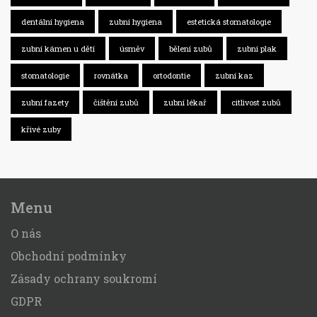
dentální hygiena
zubní hygiena
estetická stomatologie
zubní kámen u dětí
úsměv
bělení zubů
zubní plak
stomatologie
rovnátka
ortodontie
zubní kaz
zubní fazety
čištění zubů
zubní lékař
citlivost zubů
křivé zuby
Menu
O nás
Obchodní podmínky
Zásady ochrany soukromí
GDPR