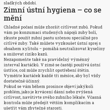
sladkých období.
Zimní ústní hygiena – co se
mění
Chladné počasí může zhoršit citlivost zubů. Pokud
vám po konzumaci studených nápojů zuby bolí,
zkuste použít zubní pastu určenou speciálně pro
citlivé zuby. Také můžete vyzkoušet ústní sprej s
obsahem xylitolu – pomáhá neutralizovat kyseliny
a snižovat riziko kazů.
Nezapomeňte také na pravidelný výměnný
interval kartáčků. V zimě se častěji používá ústní
ústřice, což může zrychlit opotřebení štětin.
Vyměňte kartáček každé tři měsíce, aby byl vždy
dostatečně účinný.
Pokud se vám během prosince objeví jakýkoli
problém, jako je krvácení dásní nebo zvýšená
citlivost, navštivte svého zubního lékaře. Včasná
kontrola může předejít větším komplikacím a
ušetřit vám zbytečné starosti.