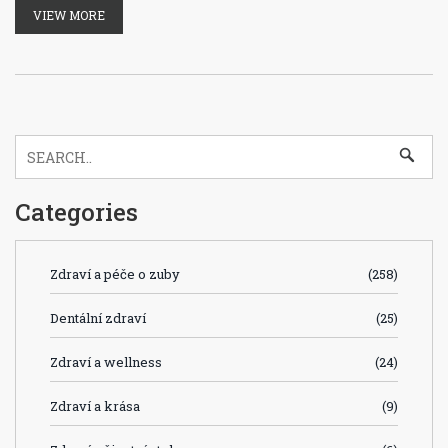
VIEW MORE
pravidelných návštěv u zubního lékaře a jak určité životní
styl změny mohou významně pomoci v boji proti
paradentóze.
Categories
Zdraví a péče o zuby
(258)
Dentální zdraví
(25)
Zdraví a wellness
(24)
Zdraví a krása
(9)