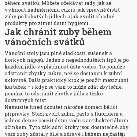
během svátků. Můžete očekávat rady, jak se
vyhnout nadměrnému cukru, jak správně čistit
zuby po bohatých jídlech a jak zvolit vhodné
produkty pro zimní ústní hygienu.
Jak chránit zuby během
vánočních svátků
Vánoční stoly jsou plné sladkostí, sušenek a
horkých nápojů. Jeden z nejjednodušších tipů je po
každém jídle vypláchnout ústa vodou. To pomůže
odstranit zbytky cukru, než se dostanou k zubní
sklovině. Další praktický krok je použít mezizubní
kartáček – i když se vám to může zdát zbytečné,
pomůže to odstranit zbytky jídla z těžko
dostupných míst.
Nemusíte hned zkoušet náročné domácí bělící
přípravky. Stačí zvolit zubní pastu s fluoridem a
jednou denně použít ústní vodu s antibakteriálním
účinkem. Tyto základní kroky jsou dostatečné, aby
vám zuby zůstaly bílé a zdravé i během nejčastěji