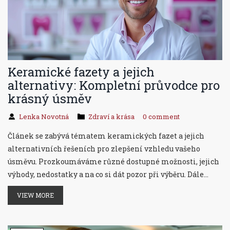
Keramické fazety a jejich
alternativy: Kompletní průvodce pro
krásný úsměv
Lenka Novotná
Zdraví a krása
0 comment
Článek se zabývá tématem keramických fazet a jejich
alternativních řešeních pro zlepšení vzhledu vašeho
úsměvu. Prozkoumáváme různé dostupné možnosti, jejich
výhody, nedostatky a na co si dát pozor při výběru. Dále
sdílíme praktické tipy a rady jak na péči o vaše nové fazety
VIEW MORE
nebo jejich alternativy, aby váš úsměv zůstal krásný co
nejdéle.