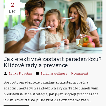
2
Dec
Jak efektivně zastavit paradentózu?
Klíčové rady a prevence
Lenka Novotná
Zdraví a wellness
0 comment
Boj proti paradentóze vyžaduje konzistentní péči a
adaptaci některých základních zvyků. Tento článek vám
představí účinné strategie, jak jejímu vývoji předcházet a
jak snižovat riziko jejího vzniku. Seznámíme vás s
nejnovějšími poznatky v oblasti ústní hygieny, důležitostí