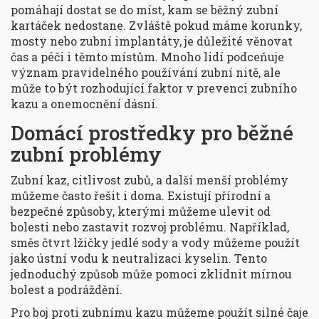
pomáhají dostat se do míst, kam se běžný zubní
kartáček nedostane. Zvláště pokud máme korunky,
mosty nebo zubní implantáty, je důležité věnovat
čas a péči i těmto místům. Mnoho lidí podceňuje
význam pravidelného používání zubní nitě, ale
může to být rozhodující faktor v prevenci zubního
kazu a onemocnění dásní.
Domácí prostředky pro běžné
zubní problémy
Zubní kaz, citlivost zubů, a další menší problémy
můžeme často řešit i doma. Existují přírodní a
bezpečné způsoby, kterými můžeme ulevit od
bolesti nebo zastavit rozvoj problému. Například,
směs čtvrt lžičky jedlé sody a vody můžeme použít
jako ústní vodu k neutralizaci kyselin. Tento
jednoduchý způsob může pomoci zklidnit mírnou
bolest a podráždění.
Pro boj proti zubnímu kazu můžeme použít silné čaje