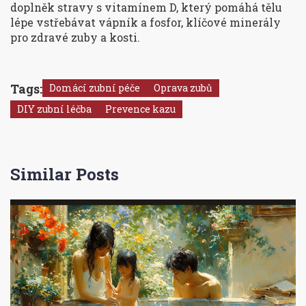
doplněk stravy s vitamínem D, který pomáhá tělu
lépe vstřebávat vápník a fosfor, klíčové minerály
pro zdravé zuby a kosti.
Tags:
Domácí zubní péče
Oprava zubů
DIY zubní léčba
Prevence kazu
Similar Posts