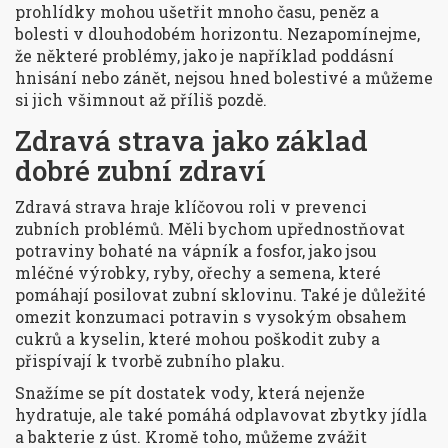
prohlídky mohou ušetřit mnoho času, peněz a
bolesti v dlouhodobém horizontu. Nezapomínejme,
že některé problémy, jako je například poddásní
hnisání nebo zánět, nejsou hned bolestivé a můžeme
si jich všimnout až příliš pozdě.
Zdravá strava jako základ
dobré zubní zdraví
Zdravá strava hraje klíčovou roli v prevenci
zubních problémů. Měli bychom upřednostňovat
potraviny bohaté na vápník a fosfor, jako jsou
mléčné výrobky, ryby, ořechy a semena, které
pomáhají posilovat zubní sklovinu. Také je důležité
omezit konzumaci potravin s vysokým obsahem
cukrů a kyselin, které mohou poškodit zuby a
přispívají k tvorbě zubního plaku.
Snažíme se pít dostatek vody, která nejenže
hydratuje, ale také pomáhá odplavovat zbytky jídla
a bakterie z úst. Kromě toho, můžeme zvážit