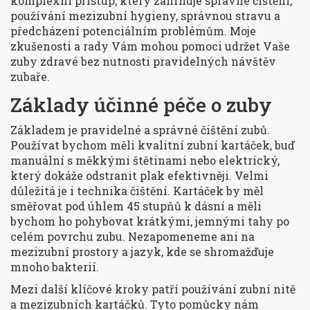
komplexní přístup, který zahrnuje správné čištění,
používání mezizubní hygieny, správnou stravu a
předcházení potenciálním problémům. Moje
zkušenosti a rady Vám mohou pomoci udržet Vaše
zuby zdravé bez nutnosti pravidelných návštěv
zubaře.
Základy účinné péče o zuby
Základem je pravidelné a správné čištění zubů.
Používat bychom měli kvalitní zubní kartáček, buď
manuální s měkkými štětinami nebo elektrický,
který dokáže odstranit plak efektivněji. Velmi
důležitá je i technika čištění. Kartáček by měl
směřovat pod úhlem 45 stupňů k dásní a měli
bychom ho pohybovat krátkými, jemnými tahy po
celém povrchu zubu. Nezapomeneme ani na
mezizubní prostory a jazyk, kde se shromažďuje
mnoho bakterií.
Mezi další klíčové kroky patří používání zubní nitě
a mezizubních kartáčků. Tyto pomůcky nám