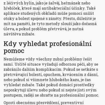
z léčivých bylin, jako je šalvěj, heřmánek nebo
hřebíček, které mají antibakteriální účinky. Také
aplikace studených obkladů může pomoci snížit
otoky a bolest spojené s záněty. Přesto, důležité je
mít na paměti, že tyto metody slouží jako dočasná
úleva, a pokud problém přetrvává, je nutná
návštěva zubaře.
Kdy vyhledat profesionální
pomoc
Nemůžeme vždy všechny zubní problémy řešit
sami. Určité situace vyžadují odbornou péči, aby se
zabránilo dalším komplikacím. Pokud se setkáte s
přetrvávající bolestí, opuchem, krvácením z dásní,
nebo pokud si všimnete hlubokého kazu, je čas
vyhledat zubaře. Také pokud domácí prostředky
neposkytují úlevu nebo pokud si nejste jisti svým
postupem, raději se obraťte na profesionální pomoc.
Oproti obecnému přesvědčení, preventivní