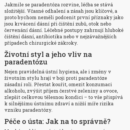
Jakmile se paradentóza rozvine, léčba se stává
složitější. Včasné odhalení a zásah jsou klíčové, a
proto bychom neměli podcenit první příznaky jako
jsou krvácení dásní při čištění zubů, otok nebo
červenání dásní. Léčebné postupy zahrnují hluboké
čištění dásní, antibiotika nebo v nejzávažnějších
případech chirurgické zákroky.
Životní styl a jeho vliv na
paradentózu
Nejen pravidelná ústní hygiena, ale i změny v
životním stylu hrají v boji proti paradentóze
zásadní roli. Přestat kouřit, omezit konzumaci
alkoholu, zvýšit příjem čerstvé zeleniny a ovoce,
zlepšit celkovou tělesnou kondici – to vše přispívá
k silnějšímu ústnímu zdraví a nižší míře rizika
vzniku paradentózy.
Péče o ústa: Jak na to správně?