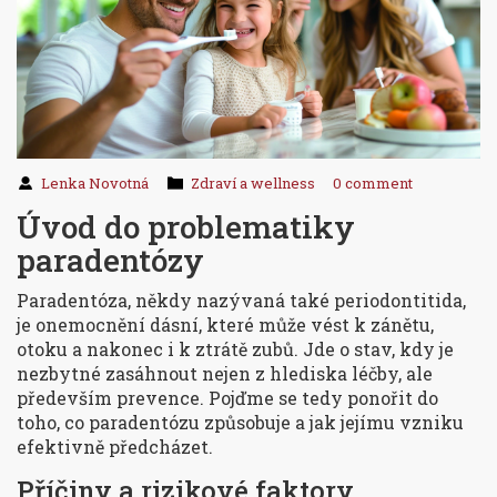
Lenka Novotná
Zdraví a wellness
0 comment
Úvod do problematiky
paradentózy
Paradentóza, někdy nazývaná také periodontitida,
je onemocnění dásní, které může vést k zánětu,
otoku a nakonec i k ztrátě zubů. Jde o stav, kdy je
nezbytné zasáhnout nejen z hlediska léčby, ale
především prevence. Pojďme se tedy ponořit do
toho, co paradentózu způsobuje a jak jejímu vzniku
efektivně předcházet.
Příčiny a rizikové faktory