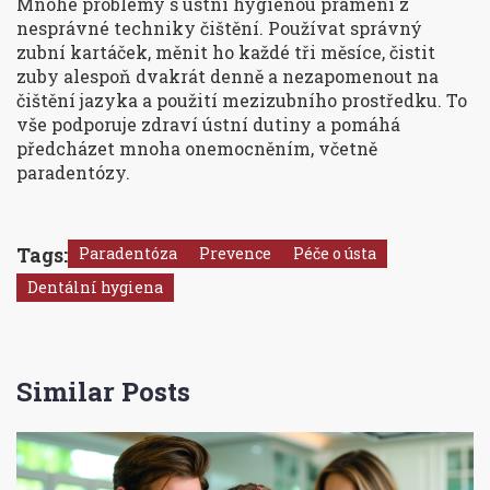
Mnohé problémy s ústní hygienou pramení z
nesprávné techniky čištění. Používat správný
zubní kartáček, měnit ho každé tři měsíce, čistit
zuby alespoň dvakrát denně a nezapomenout na
čištění jazyka a použití mezizubního prostředku. To
vše podporuje zdraví ústní dutiny a pomáhá
předcházet mnoha onemocněním, včetně
paradentózy.
Tags:
Paradentóza
Prevence
Péče o ústa
Dentální hygiena
Similar Posts