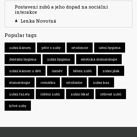
Postavení zubů a jeho dopad na sociální
interakce
Lenka Novotná
Popular tags
zubní kámen
péče o zuby
ortodoncie
ústní hygiena
dentální hygiena
zubní hygiena
estetická stomatologie
zubní kámen u dětí
úsměv
bělení zubů
zubní plak
stomatologie
rovnátka
ortodontie
zubní kaz
zubní fazety
čištění zubů
zubní lékař
citlivost zubů
křivé zuby