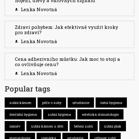
hojení, úlevy a varovných signálů
Lenka Novotná
Zdraví pohybem: Jak efektivně využít kroky
pro zdraví?
Lenka Novotná
Cena adhezivního můstku: Jak moc to stojí a
co ovlivňuje cenu?
Lenka Novotná
Popular tags
zubní kámen
péče o zuby
ortodoncie
ústní hygiena
dentální hygiena
zubní hygiena
estetická stomatologie
úsměv
zubní kámen u dětí
bělení zubů
zubní plak
stomatologie
rovnátka
ortodontie
citlivost zubů