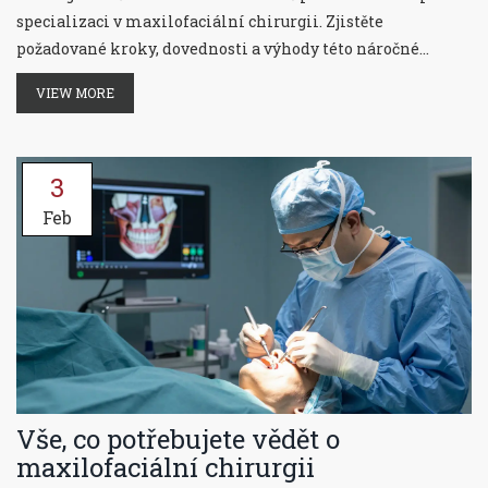
specializaci v maxilofaciální chirurgii. Zjistěte
požadované kroky, dovednosti a výhody této náročné
profese.
VIEW MORE
3
Feb
Vše, co potřebujete vědět o
maxilofaciální chirurgii