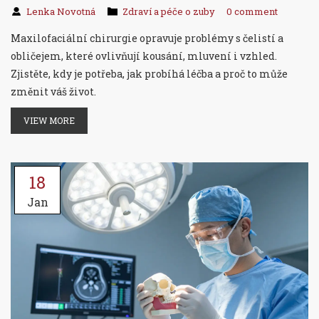
Lenka Novotná
Zdraví a péče o zuby
0 comment
Maxilofaciální chirurgie opravuje problémy s čelistí a
obličejem, které ovlivňují kousání, mluvení i vzhled.
Zjistěte, kdy je potřeba, jak probíhá léčba a proč to může
změnit váš život.
VIEW MORE
18
Jan