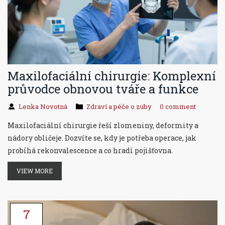
Maxilofaciální chirurgie: Komplexní
průvodce obnovou tváře a funkce
Lenka Novotná
Zdraví a péče o zuby
0 comment
Maxilofaciální chirurgie řeší zlomeniny, deformity a
nádory obličeje. Dozvíte se, kdy je potřeba operace, jak
probíhá rekonvalescence a co hradí pojišťovna.
VIEW MORE
7