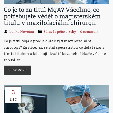
Co je to za titul MgA? Všechno, co
potřebujete vědět o magisterském
titulu v maxilofaciální chirurgii
Lenka Novotná
Zdraví a péče o zuby
0 comment
Co je titul MgA a proč je důležitý v maxilofaciální
chirurgii? Zjistěte, jak se stát specialistou, co dělá lékař s
tímto titulem a kde najít kvalifikovaného lékaře v České
republice.
VIEW MORE
3
Dec