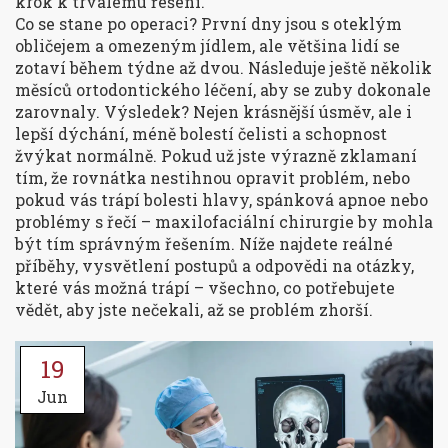
krok k trvalému řešení.
Co se stane po operaci? První dny jsou s oteklým
obličejem a omezeným jídlem, ale většina lidí se
zotaví během týdne až dvou. Následuje ještě několik
měsíců ortodontického léčení, aby se zuby dokonale
zarovnaly. Výsledek? Nejen krásnější úsměv, ale i
lepší dýchání, méně bolestí čelisti a schopnost
žvýkat normálně. Pokud už jste výrazně zklamaní
tím, že rovnátka nestihnou opravit problém, nebo
pokud vás trápí bolesti hlavy, spánková apnoe nebo
problémy s řečí – maxilofaciální chirurgie by mohla
být tím správným řešením. Níže najdete reálné
příběhy, vysvětlení postupů a odpovědi na otázky,
které vás možná trápí – všechno, co potřebujete
vědět, aby jste nečekali, až se problém zhorší.
19
Jun