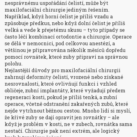
nesprávnému uspořádání čelistí, může být
maxilofaciální chirurgie jediným řešením.
Například, když horní čelist je příliš vzadu a
způsobuje předkus, nebo když dolní čelist je příliš
velká a vede k přejetému skusu – tyto případy se
často léčí kombinací ortodontie a chirurgie. Operace
se dělá v nemocnici, pod celkovou anestézí, a
většinou je připravována několik měsíců dopředu
pomocí rovnátek, které zuby připraví na správnou
polohu.
Nejčastější důvody pro maxilofaciální chirurgii
zahrnují
deformity čelistí
,
vrozené nebo získané
nesrovnalosti, které ovlivňují funkci i vzhled
obličeje
,
zubní implantáty
,
které vyžadují předem
regeneraci kosti, pokud je příliš tenká
, a
zubní
operace
,
včetně odstranění zakařených zubů, které
nejde vytrhnout běžnou cestou
. Mnoho lidí si myslí,
že křivé zuby se dají opravit jen rovnátky – ale
když je problém v kosti, ne v zubech, rovnátka sama
nestačí. Chirurgie pak není extrém, ale logický