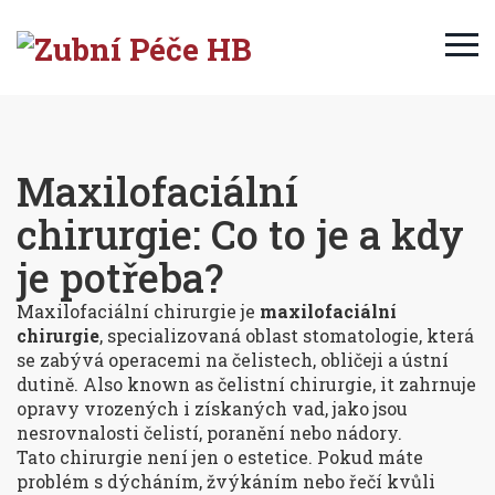
Maxilofaciální
chirurgie: Co to je a kdy
je potřeba?
Maxilofaciální chirurgie je
maxilofaciální
chirurgie
,
specializovaná oblast stomatologie, která
se zabývá operacemi na čelistech, obličeji a ústní
dutině
. Also known as
čelistní chirurgie
, it
zahrnuje
opravy vrozených i získaných vad, jako jsou
nesrovnalosti čelistí, poranění nebo nádory
.
Tato chirurgie není jen o estetice. Pokud máte
problém s dýcháním, žvýkáním nebo řečí kvůli