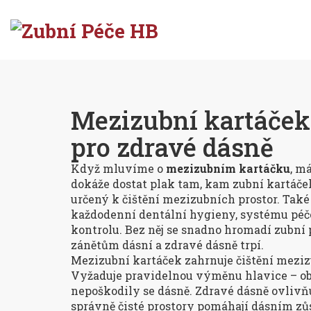
Mezizubní kartáček
pro zdravé dásně
Když mluvíme o
mezizubním kartáčku
, m
dokáže dostat plak tam, kam zubní kartáč
určený k čištění mezizubních prostor
. Tak
každodenní
dentální hygieny
,
systému péče
kontrolu
. Bez něj se snadno hromadí
zubní 
zánětům dásní
a zdravé dásně trpí.
Mezizubní kartáček zahrnuje
čištění meziz
Vyžaduje pravidelnou výměnu hlavice – obe
nepoškodily se dásně. Zdravé dásně ovlivňu
správně čisté prostory pomáhají dásním zů