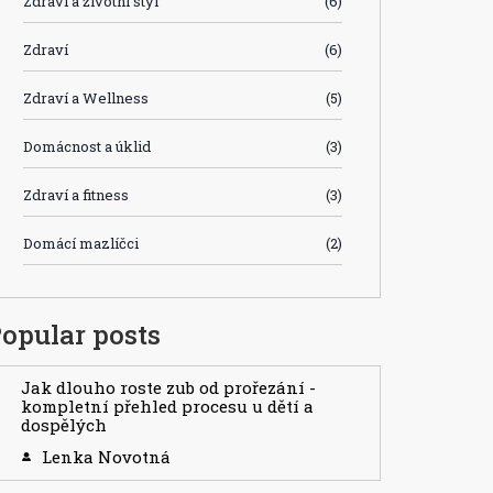
Zdraví a životní styl
(6)
Zdraví
(6)
Zdraví a Wellness
(5)
Domácnost a úklid
(3)
Zdraví a fitness
(3)
Domácí mazlíčci
(2)
opular posts
Jak dlouho roste zub od prořezání -
kompletní přehled procesu u dětí a
dospělých
Lenka Novotná