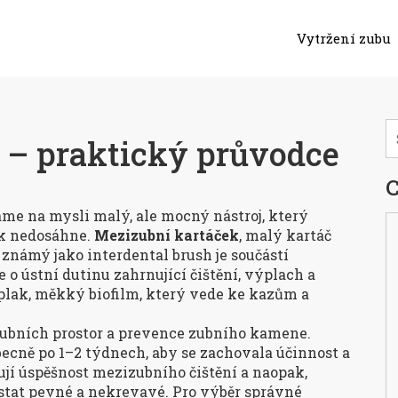
Vytržení zubu
 – praktický průvodce
C
áme na mysli malý, ale mocný nástroj, který
ek nedosáhne.
Mezizubní kartáček
,
malý kartáč
é známý jako
interdental brush
je součástí
 o ústní dutinu zahrnující čištění, výplach a
plak
,
měkký biofilm, který vede ke kazům a
ubních prostor
a
prevence zubního kamene
.
cně po 1–2 týdnech, aby se zachovala účinnost a
jí úspěšnost mezizubního čištění a naopak,
stat pevné a nekrevavé. Pro výběr správné