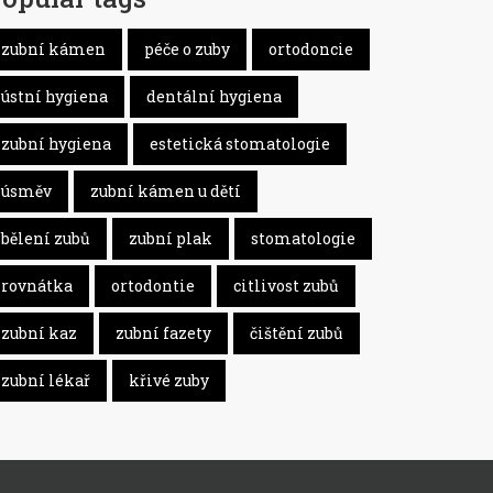
zubní kámen
péče o zuby
ortodoncie
ústní hygiena
dentální hygiena
zubní hygiena
estetická stomatologie
úsměv
zubní kámen u dětí
bělení zubů
zubní plak
stomatologie
rovnátka
ortodontie
citlivost zubů
zubní kaz
zubní fazety
čištění zubů
zubní lékař
křivé zuby