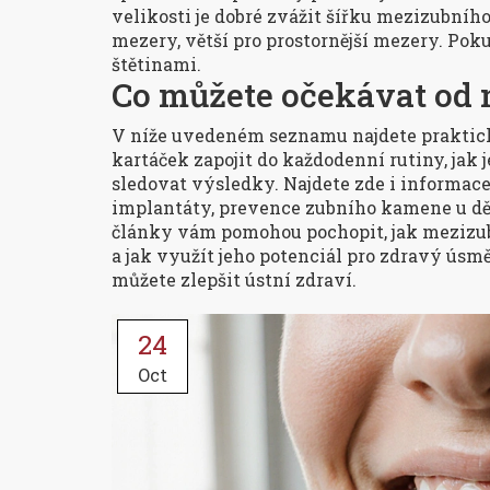
velikosti je dobré zvážit šířku mezizubního
mezery, větší pro prostornější mezery. Pok
štětinami.
Co můžete očekávat od 
V níže uvedeném seznamu najdete praktické
kartáček zapojit do každodenní rutiny, jak j
sledovat výsledky. Najdete zde i informace 
implantáty, prevence zubního kamene u dě
články vám pomohou pochopit, jak mezizub
a jak využít jeho potenciál pro zdravý úsmě
můžete zlepšit ústní zdraví.
24
Oct