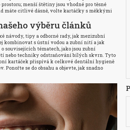
 prostoru; menší štětiny jsou vhodné pro těsné
ud máte citlivé dásně, volte kartáčky s měkkými
našeho výběru článků
 návody, tipy a odborné rady, jak mezizubní
ej kombinovat s ústní vodou a zubní nití a jak
o souvisejících tématech, jako jsou zubní
tí nebo techniky odstraňování bílých skvrn. Tyto
ní kartáček přispívá k celkové dentální hygieně
v. Ponořte se do obsahu a objevte, jak snadno
P