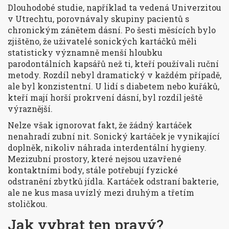
Dlouhodobé studie, například ta vedená Univerzitou
v Utrechtu, porovnávaly skupiny pacientů s
chronickým zánětem dásní. Po šesti měsících bylo
zjištěno, že uživatelé sonických kartáčků měli
statisticky významně menší hloubku
parodontálních kapsářů než ti, kteří používali ruční
metody. Rozdíl nebyl dramatický v každém případě,
ale byl konzistentní. U lidí s diabetem nebo kuřáků,
kteří mají horší prokrvení dásní, byl rozdíl ještě
výraznější.
Nelze však ignorovat fakt, že žádný kartáček
nenahradí zubní nit. Sonický kartáček je vynikající
doplněk, nikoliv náhrada interdentální hygieny.
Mezizubní prostory, které nejsou uzavřené
kontaktními body, stále potřebují fyzické
odstranění zbytků jídla. Kartáček odstraní bakterie,
ale ne kus masa uvízlý mezi druhým a třetím
stoličkou.
Jak vybrat ten pravý?