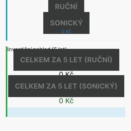
RUČNÍ
0 Kč
SONICKÝ
0 Kč
Investiční pohled (5 let)
CELKEM ZA 5 LET (RUČNÍ)
0 Kč
CELKEM ZA 5 LET (SONICKÝ)
0 Kč