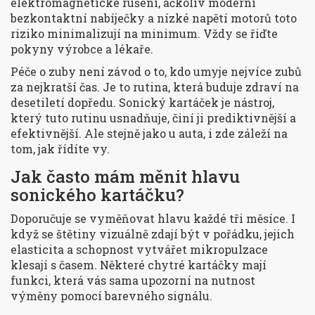
elektromagnetické rušení, ačkoliv moderní
bezkontaktní nabíječky a nízké napětí motorů toto
riziko minimalizují na minimum. Vždy se řiďte
pokyny výrobce a lékaře.
Péče o zuby není závod o to, kdo umyje nejvíce zubů
za nejkratší čas. Je to rutina, která buduje zdraví na
desetiletí dopředu. Sonický kartáček je nástroj,
který tuto rutinu usnadňuje, činí ji prediktivnější a
efektivnější. Ale stejně jako u auta, i zde záleží na
tom, jak řídíte vy.
Jak často mám měnit hlavu
sonického kartáčku?
Doporučuje se vyměňovat hlavu každé tři měsíce. I
když se štětiny vizuálně zdají být v pořádku, jejich
elasticita a schopnost vytvářet mikropulzace
klesají s časem. Některé chytré kartáčky mají
funkci, která vás sama upozorní na nutnost
výměny pomocí barevného signálu.