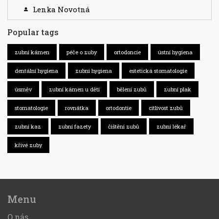
Lenka Novotná
Popular tags
zubní kámen
péče o zuby
ortodoncie
ústní hygiena
dentální hygiena
zubní hygiena
estetická stomatologie
úsměv
zubní kámen u dětí
bělení zubů
zubní plak
stomatologie
rovnátka
ortodontie
citlivost zubů
zubní kaz
zubní fazety
čištění zubů
zubní lékař
křivé zuby
Menu
O nás