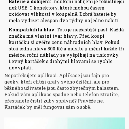
Baterie a dobíjení:
Indukční nabíjení je robustnější
než USB-C konektory, které mohou časem
oxidovat vlhkostí v koupelně. Dobrá baterie by
měla vydržet alespoň dva týdny na jedno nabití.
Kompatibilita hlav:
Toto je nejčastější past. Každá
značka má vlastní tvar hlavy. Před koupí
kartáčku si ověřte cenu náhradních hlav. Pokud
stojí jedna hlava 300 Kč a musíte ji měnit každé tři
měsíce, roční náklady se vyšplhají na tisícovky.
Levný kartáček s drahými hlavami se rychle
nevyplatí.
Nepotřebujete aplikaci. Aplikace jsou fajn pro
geeky, kteří chtějí grafy svého čištění, ale pro
běžného uživatele jsou často zbytečným balastem.
Pokud vám aplikace spadne nebo telefon ztratíte,
přestanete čistit zuby správně? Právěže ne.
Kartáček by měl fungovat sám o sobě.