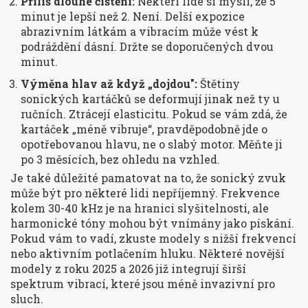
Příliš dlouhé čištění:
Někteří lidé si myslí, že 5
minut je lepší než 2. Není. Delší expozice
abrazivním látkám a vibracím může vést k
podráždění dásní. Držte se doporučených dvou
minut.
Výměna hlav až když „dojdou":
Štětiny
sonických kartáčků se deformují jinak než ty u
ručních. Ztrácejí elasticitu. Pokud se vám zdá, že
kartáček „méně vibruje“, pravděpodobně jde o
opotřebovanou hlavu, ne o slabý motor. Měňte ji
po 3 měsících, bez ohledu na vzhled.
Je také důležité pamatovat na to, že sonický zvuk
může být pro některé lidi nepříjemný. Frekvence
kolem 30-40 kHz je na hranici slyšitelnosti, ale
harmonické tóny mohou být vnímány jako pískání.
Pokud vám to vadí, zkuste modely s nižší frekvencí
nebo aktivním potlačením hluku. Některé novější
modely z roku 2025 a 2026 již integrují širší
spektrum vibrací, které jsou méně invazivní pro
sluch.