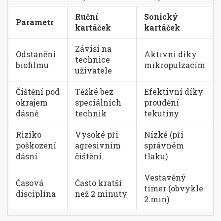
Ruční
Sonický
Parametr
kartáček
kartáček
Závisí na
Odstanění
Aktivní díky
technice
biofilmu
mikropulzacím
uživatele
Čištění pod
Těžké bez
Efektivní díky
okrajem
speciálních
proudění
dásně
technik
tekutiny
Riziko
Vysoké při
Nízké (při
poškození
agresivním
správném
dásní
čištění
tlaku)
Vestavěný
Časová
Často kratší
timer (obvykle
disciplína
než 2 minuty
2 min)