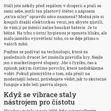
Stáli jste někdy před regálem v drogerii a ptali se
sami sebe, jestli ten plastový štětec s nápisem
„extra silný“ opravdu něco znamená? Možná jste si
koupili dražší elektrickou verzi, jen abyste zjistili,
že vám ji po měsíci začne bouchat baterie. Je to
běžné. Na trhu s ústní hygienou je spousta hluku, ale
málo jasného vysvětlení toho, co se děje přímo u
vašich zubů.
Pojďme se podívat na technologii, která za
posledních dvacet let změnila pravidla hry. Nejde
jen o marketingové slogany. Jde o fyziku, čas a
způsob, jakým čistíme povrchy, které nedokážeme
vidět. Pokud přemýšlíte o tom, zda přejít na
modernější řešení, potřebujete vědět, jak to skutečně
funguje a kde leží pastva slepců.
Když se vibrace staly
nástrojem pro čistotu
Všechno začalo v roce 1960, kdy inženýr
Sonix