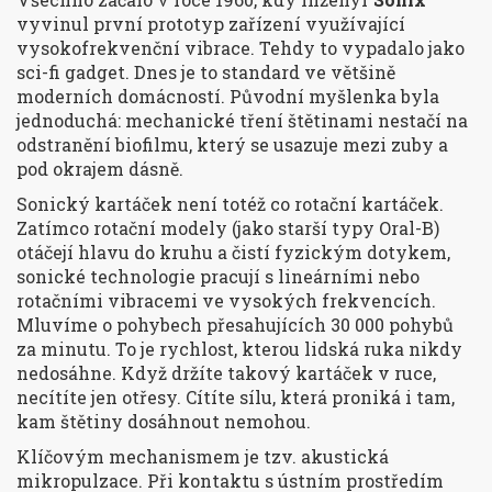
vyvinul první prototyp zařízení využívající
vysokofrekvenční vibrace. Tehdy to vypadalo jako
sci-fi gadget. Dnes je to standard ve většině
moderních domácností. Původní myšlenka byla
jednoduchá: mechanické tření štětinami nestačí na
odstranění biofilmu, který se usazuje mezi zuby a
pod okrajem dásně.
Sonický kartáček
není totéž co rotační kartáček.
Zatímco rotační modely (jako starší typy Oral-B)
otáčejí hlavu do kruhu a čistí fyzickým dotykem,
sonické technologie pracují s lineárními nebo
rotačními vibracemi ve vysokých frekvencích.
Mluvíme o pohybech přesahujících 30 000 pohybů
za minutu. To je rychlost, kterou lidská ruka nikdy
nedosáhne. Když držíte takový kartáček v ruce,
necítíte jen otřesy. Cítíte sílu, která proniká i tam,
kam štětiny dosáhnout nemohou.
Klíčovým mechanismem je tzv. akustická
mikropulzace. Při kontaktu s ústním prostředím