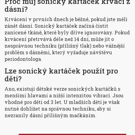
Proč můj sonický kartáček krvácí z
dásní?
Krvácení v prvních dnech je běžné, pokud jste měli
zánět dásní. Sonický kartáček začíná čistit
zanícené tkáně, které byly dříve ignorovány. Pokud
krvácení přetrvává déle než 14 dní, může jít o
nesprávnou techniku (přílišný tlak) nebo vážnější
problém s dásněmi, který vyžaduje návštěvu
periodontologa.
Lze sonický kartáček použít pro
děti?
Ano, existují dětské verze sonických kartáčků s
menšími hlavami a nižší intenzitou vibrací. Jsou
vhodné pro děti od 3 let. U mladších dětí je však
nutné dohlížet na správnou techniku, aby si
nezranily dásní přílišným mačkáním.