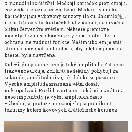
z manuálního čištění. Mačkají kartáček proti emajli,
což vede k erozi a recesi dásní. Moderní sonické
kartáčky jsou vybaveny senzory tlaku. Jakmile施加
íte přílišnou sílu, kartáček buď zpomalí, nebo začne
blikat červeným světlem. Některé prémiové
modely dokonce okamžitě vypnou motor. Je to
ochrana, ne vadnutí funkce. Vaším úkolem je stát
stranou a nechat technologii, aby udělala práci, na
kterou byla navržena.
Důležitým parametrem je také amplituda. Zatímco
frekvence určuje, kolikrát se štětiny pohybují za
sekundu, amplituda říká, jak daleko se posunou.
Vysoká amplituda znamená větší dosah
mikropulzací. Pro lidi s ortodontickými aparátury
nebo implantáty je vyšší amplituda často
výhodnější, protože umožňuje lepší proniknutí
tekutiny kolem kovových drátků nebo korunek.