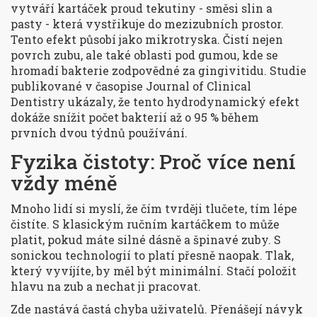
vytváří kartáček proud tekutiny - směsi slin a
pasty - která vystřikuje do mezizubních prostor.
Tento efekt působí jako mikrotryska. Čistí nejen
povrch zubu, ale také oblasti pod gumou, kde se
hromadí bakterie zodpovědné za gingivitidu. Studie
publikované v časopise
Journal of Clinical
Dentistry
ukázaly, že tento hydrodynamický efekt
dokáže snížit počet bakterií až o 95 % během
prvních dvou týdnů používání.
Fyzika čistoty: Proč více není
vždy méně
Mnoho lidí si myslí, že čím tvrději tlučete, tím lépe
čistíte. S klasickým ručním kartáčkem to může
platit, pokud máte silné dásně a špinavé zuby. S
sonickou technologií to platí přesně naopak. Tlak,
který vyvíjíte, by měl být minimální. Stačí položit
hlavu na zub a nechat ji pracovat.
Zde nastává častá chyba uživatelů. Přenášejí návyk