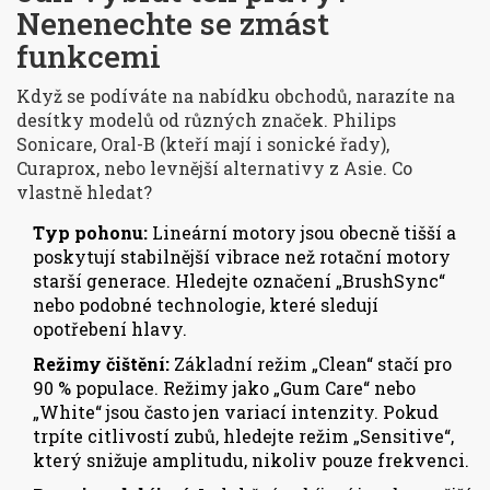
Nenenechte se zmást
funkcemi
Když se podíváte na nabídku obchodů, narazíte na
desítky modelů od různých značek. Philips
Sonicare, Oral-B (kteří mají i sonické řady),
Curaprox, nebo levnější alternativy z Asie. Co
vlastně hledat?
Typ pohonu:
Lineární motory jsou obecně tišší a
poskytují stabilnější vibrace než rotační motory
starší generace. Hledejte označení „BrushSync“
nebo podobné technologie, které sledují
opotřebení hlavy.
Režimy čištění:
Základní režim „Clean“ stačí pro
90 % populace. Režimy jako „Gum Care“ nebo
„White“ jsou často jen variací intenzity. Pokud
trpíte citlivostí zubů, hledejte režim „Sensitive“,
který snižuje amplitudu, nikoliv pouze frekvenci.