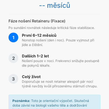
-- měsíců
Fáze nošení Retaineru (Fixace)
Po sundání rovnátek následuje kritická fáze stabilizace.
První 6–12 měsíců
1
Nonstop nošení (den i noc). Pouze vyjmout při
jídle a čištění.
Dalších 1–2 let
2
Nošení pouze v noci. Frekvenci snižujte postupně
dle pokynů lékaře.
Celý život
3
Doporučuje se nosit retainer alespoň pár nocí
týdně navždy kvůli přirozenému stárnutí chrupu.
Poznámka:
Toto je orientační výpočet. Skutečná
doba závisí na biologii vašeho těla a dodržování