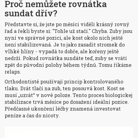
Proč nemůžete rovnátka
sundat dřív?
Představte si, že jste po měsíci viděli krásný rovný
řad a řekli byste si: "Tohle už stačí." Chyba. Zuby jsou
nyní ve správné pozici, ale kost okolo nich ještě
není stabilizovaná. Je to jako zasadit stromek do
vlhké hlíny - vypadá to dobře, ale kořeny ještě
nedrží. Pokud rovnátka sundáte teď, zuby se vrátí
zpět do původní polohy během týdnů. Tomu říkáme
relaps.
Orthodontisté používají princip kontrolovaného
tlaku. Drát tlačí na zub, ten posouvá kost. Kost se
musí „uzrát“ v nové poloze. Tento proces biologickej
stabilizace trvá měsíce po dosažení ideální pozice.
Předčasné ukončení léčby znamená investovat
peníze a čas do nicoty.