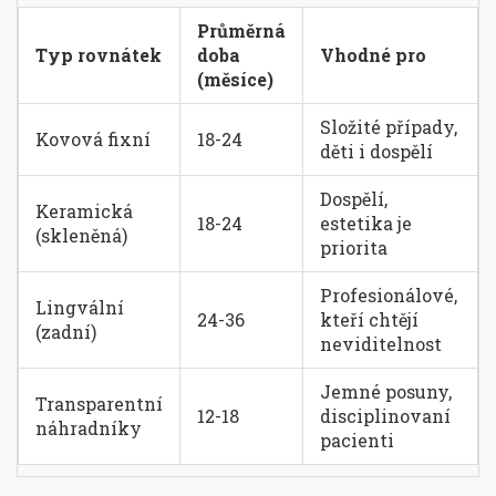
Průměrná
Typ rovnátek
doba
Vhodné pro
(měsíce)
Složité případy,
Kovová fixní
18-24
děti i dospělí
Dospělí,
Keramická
18-24
estetika je
(skleněná)
priorita
Profesionálové,
Lingvální
24-36
kteří chtějí
(zadní)
neviditelnost
Jemné posuny,
Transparentní
12-18
disciplinovaní
náhradníky
pacienti