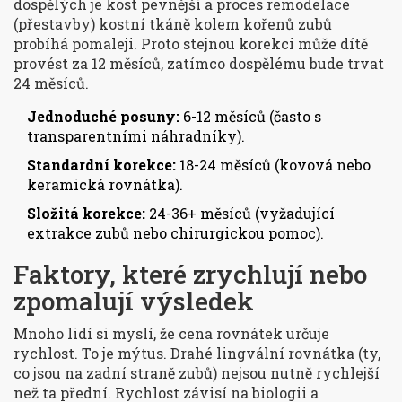
dospělých je kost pevnější a proces remodelace
(přestavby) kostní tkáně kolem kořenů zubů
probíhá pomaleji. Proto stejnou korekci může dítě
provést za 12 měsíců, zatímco dospělému bude trvat
24 měsíců.
Jednoduché posuny:
6-12 měsíců (často s
transparentními náhradníky).
Standardní korekce:
18-24 měsíců (kovová nebo
keramická rovnátka).
Složitá korekce:
24-36+ měsíců (vyžadující
extrakce zubů nebo chirurgickou pomoc).
Faktory, které zrychlují nebo
zpomalují výsledek
Mnoho lidí si myslí, že cena rovnátek určuje
rychlost. To je mýtus. Drahé lingvální rovnátka (ty,
co jsou na zadní straně zubů) nejsou nutně rychlejší
než ta přední. Rychlost závisí na biologii a