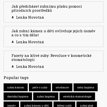
Jak předcházet zubnímu plaku pomocí
přírodních prostředků
Lenka Novotná
Jak zubní kámen u dětí ovlivňuje jejich úsměv
a co s tím dělat
Lenka Novotná
Fazety na křivé zuby: Revoluce v kosmetické
stomatologii
Lenka Novotná
Popular tags
zubní kámen
péče o zuby
ortodoncie
ústní hygiena
dentální hygiena
zubní hygiena
estetická stomatologie
úsměv
zubní kámen u dětí
bělení zubů
zubní plak