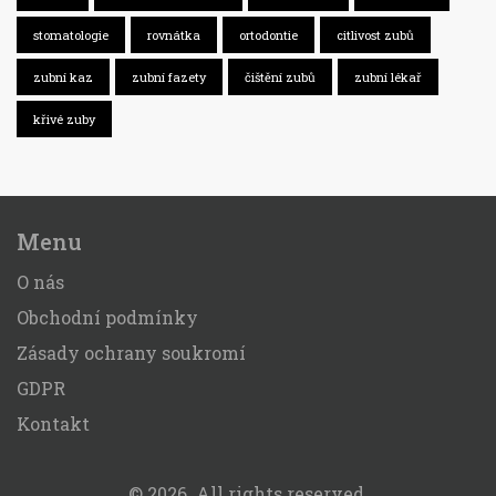
stomatologie
rovnátka
ortodontie
citlivost zubů
zubní kaz
zubní fazety
čištění zubů
zubní lékař
křivé zuby
Menu
O nás
Obchodní podmínky
Zásady ochrany soukromí
GDPR
Kontakt
© 2026. All rights reserved.