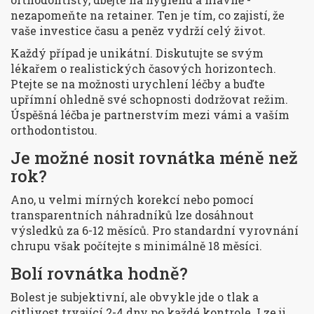
nezapomeňte na retainer. Ten je tím, co zajistí, že
vaše investice času a peněz vydrží celý život.
Každý případ je unikátní. Diskutujte se svým
lékařem o realistických časových horizontech.
Ptejte se na možnosti urychlení léčby a buďte
upřímní ohledně své schopnosti dodržovat režim.
Úspěšná léčba je partnerstvím mezi vámi a vaším
orthodontistou.
Je možné nosit rovnátka méně než
rok?
Ano, u velmi mírných korekcí nebo pomocí
transparentních náhradníků lze dosáhnout
výsledků za 6-12 měsíců. Pro standardní vyrovnání
chrupu však počítejte s minimálně 18 měsíci.
Bolí rovnátka hodně?
Bolest je subjektivní, ale obvykle jde o tlak a
citlivost trvající 2-4 dny po každé kontrole. Lze ji