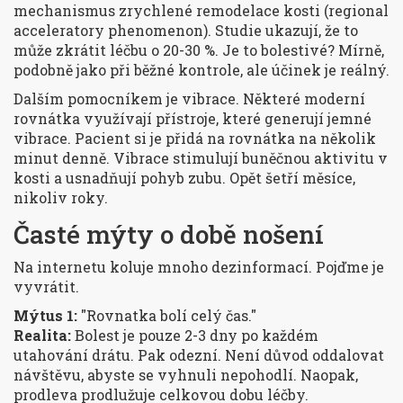
mechanismus zrychlené remodelace kosti (regional
acceleratory phenomenon). Studie ukazují, že to
může zkrátit léčbu o 20-30 %. Je to bolestivé? Mírně,
podobně jako při běžné kontrole, ale účinek je reálný.
Dalším pomocníkem je vibrace. Některé moderní
rovnátka využívají přístroje, které generují jemné
vibrace. Pacient si je přidá na rovnátka na několik
minut denně. Vibrace stimulují buněčnou aktivitu v
kosti a usnadňují pohyb zubu. Opět šetří měsíce,
nikoliv roky.
Časté mýty o době nošení
Na internetu koluje mnoho dezinformací. Pojďme je
vyvrátit.
Mýtus 1:
"Rovnatka bolí celý čas."
Realita:
Bolest je pouze 2-3 dny po každém
utahování drátu. Pak odezní. Není důvod oddalovat
návštěvu, abyste se vyhnuli nepohodlí. Naopak,
prodleva prodlužuje celkovou dobu léčby.