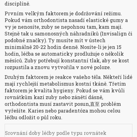
disciplíně.
Prvním velkým faktorem je
dodržování režimu
.
Pokud vám orthodontista nasadí elastické gumy a
vy je nenosíte, zuby se nepohnou tam, kam mají.
Stejně tak u samonosných náhradníků (Invisalign či
podobné značky). Ty musíte mít v ústech
minimálně 20-22 hodin denně. Nosíte-li je jen 15
hodin, léčba se automaticky prodlužuje o několik
měsíců. Zuby potřebují konstantní tlak, aby se kost
rozpustila a znovu vytvořila v nové poloze.
Druhým faktorem je reakce vašeho těla. Někteří lidé
mají rychlejší metabolismus kostní tkáně. Třetím
faktorem je kvalita hygieny. Pokud se vám kvůli
rovnátkům kazí zuby nebo zánětí dásně,
orthodontista musí zastavit posun,直至 problém
vyřešíte. Karies nebo paradentóza mohou celou
léčbu odložit o půl roku.
Srovnání doby léčby podle typu rovnátek