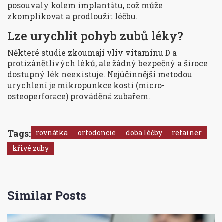
posouvaly kolem implantátu, což může
zkomplikovat a prodloužit léčbu.
Lze urychlit pohyb zubů léky?
Některé studie zkoumají vliv vitamínu D a
protizánětlivých léků, ale žádný bezpečný a široce
dostupný lék neexistuje. Nejúčinnější metodou
urychlení je mikropunkce kosti (micro-
osteoperforace) prováděná zubařem.
Tags:
rovnátka
ortodoncie
doba léčby
retainer
křivé zuby
Similar Posts