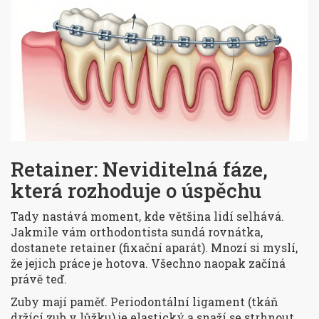
Retainer: Neviditelná fáze,
která rozhoduje o úspěchu
Tady nastává moment, kde většina lidí selhává.
Jakmile vám orthodontista sundá rovnátka,
dostanete
retainer
(fixační aparát). Mnozí si myslí,
že jejich práce je hotova. Všechno naopak začíná
právě teď.
Zuby mají paměť. Periodontální ligament (tkáň
držící zub v lůžku) je elastický a snaží se strhnout