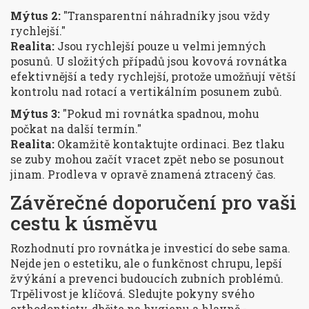
Mýtus 2:
"Transparentní náhradníky jsou vždy
rychlejší."
Realita:
Jsou rychlejší pouze u velmi jemných
posunů. U složitých případů jsou kovová rovnátka
efektivnější a tedy rychlejší, protože umožňují větší
kontrolu nad rotací a vertikálním posunem zubů.
Mýtus 3:
"Pokud mi rovnátka spadnou, mohu
počkat na další termín."
Realita:
Okamžitě kontaktujte ordinaci. Bez tlaku
se zuby mohou začít vracet zpět nebo se posunout
jinam. Prodleva v opravě znamená ztracený čas.
Závěrečné doporučení pro vaši
cestu k úsměvu
Rozhodnutí pro rovnátka je investicí do sebe sama.
Nejde jen o estetiku, ale o funkčnost chrupu, lepší
žvýkání a prevenci budoucích zubních problémů.
Trpělivost je klíčová. Sledujte pokyny svého
orthodontisty, dbějte na hygienu a hlavně -