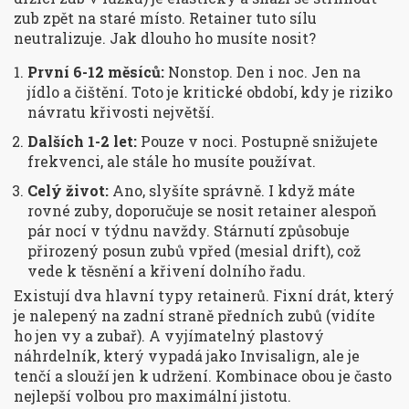
zub zpět na staré místo. Retainer tuto sílu
neutralizuje. Jak dlouho ho musíte nosit?
První 6-12 měsíců:
Nonstop. Den i noc. Jen na
jídlo a čištění. Toto je kritické období, kdy je riziko
návratu křivosti největší.
Dalších 1-2 let:
Pouze v noci. Postupně snižujete
frekvenci, ale stále ho musíte používat.
Celý život:
Ano, slyšíte správně. I když máte
rovné zuby, doporučuje se nosit retainer alespoň
pár nocí v týdnu navždy. Stárnutí způsobuje
přirozený posun zubů vpřed (mesial drift), což
vede k těsnění a křivení dolního řadu.
Existují dva hlavní typy retainerů. Fixní drát, který
je nalepený na zadní straně předních zubů (vidíte
ho jen vy a zubař). A vyjímatelný plastový
náhrdelník, který vypadá jako Invisalign, ale je
tenčí a slouží jen k udržení. Kombinace obou je často
nejlepší volbou pro maximální jistotu.