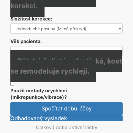
korekcí.
Složitost korekce:
Věk pacienta:
Dětská čelist je plastická, kost
se remodeluje rychleji.
Použít metody urychlení
(mikropunkce/vibrace)?
Spočítat dobu léčby
Odhadovaný výsledek
Celková doba aktivní léčby