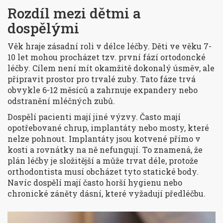
Rozdíl mezi dětmi a
dospělými
Věk hraje zásadní roli v délce léčby. Děti ve věku 7-
10 let mohou procházet tzv. první fází ortodoncké
léčby. Cílem není mít okamžitě dokonalý úsměv, ale
připravit prostor pro trvalé zuby. Tato fáze trvá
obvykle 6-12 měsíců a zahrnuje expandery nebo
odstranění mléčných zubů.
Dospělí pacienti mají jiné výzvy. Často mají
opotřebované chrup, implantáty nebo mosty, které
nelze pohnout. Implantáty jsou kotvené přímo v
kosti a rovnátky na ně nefungují. To znamená, že
plán léčby je složitější a může trvat déle, protože
orthodontista musí obcházet tyto statické body.
Navíc dospělí mají často horší hygienu nebo
chronické záněty dásní, které vyžadují předléčbu.