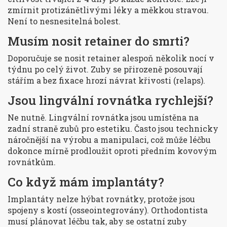
zmírnit protizánětlivými léky a měkkou stravou.
Není to nesnesitelná bolest.
Musím nosit retainer do smrti?
Doporučuje se nosit retainer alespoň několik nocí v
týdnu po celý život. Zuby se přirozeně posouvají
stářím a bez fixace hrozí návrat křivosti (relaps).
Jsou lingvální rovnátka rychlejší?
Ne nutně. Lingvální rovnátka jsou umístěna na
zadní straně zubů pro estetiku. Často jsou technicky
náročnější na výrobu a manipulaci, což může léčbu
dokonce mírně prodloužit oproti předním kovovým
rovnátkům.
Co když mám implantáty?
Implantáty nelze hýbat rovnátky, protože jsou
spojeny s kostí (osseointegrovány). Orthodontista
musí plánovat léčbu tak, aby se ostatní zuby