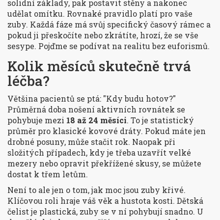
solidní základy, pak postavit stěny a nakonec
udělat omítku. Rovnaké pravidlo platí pro vaše
zuby. Každá fáze má svůj specifický časový rámec a
pokud ji přeskočíte nebo zkrátíte, hrozí, že se vše
sesype. Pojďme se podívat na realitu bez euforismů.
Kolik měsíců skutečně trvá
léčba?
Většina pacientů se ptá: "Kdy budu hotov?"
Průměrná doba nošení aktivních rovnátek se
pohybuje mezi
18 až 24 měsíci
. To je statistický
průměr pro klasické kovové dráty. Pokud máte jen
drobné posuny, může stačit rok. Naopak při
složitých případech, kdy je třeba uzavřít velké
mezery nebo opravit překřížené skusy, se můžete
dostat k třem letům.
Není to ale jen o tom, jak moc jsou zuby křivé.
Klíčovou roli hraje váš věk a hustota kosti. Dětská
čelist je plastická, zuby se v ní pohybují snadno. U