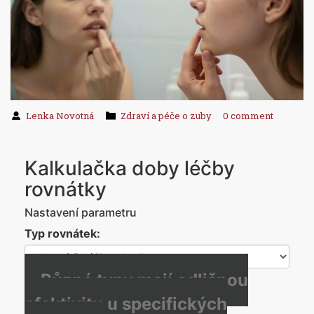
Lenka Novotná
Zdraví a péče o zuby
0 comment
Kalkulačka doby léčby
rovnátky
Nastavení parametru
Typ rovnátek:
Různé typy mají odlišnou
efektivitu u specifických