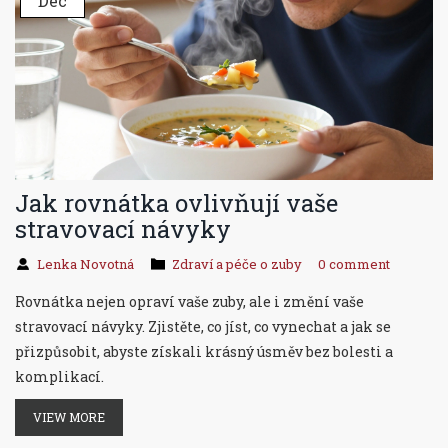
Dec
Jak rovnátka ovlivňují vaše
stravovací návyky
Lenka Novotná
Zdraví a péče o zuby
0 comment
Rovnátka nejen opraví vaše zuby, ale i změní vaše
stravovací návyky. Zjistěte, co jíst, co vynechat a jak se
přizpůsobit, abyste získali krásný úsměv bez bolesti a
komplikací.
VIEW MORE