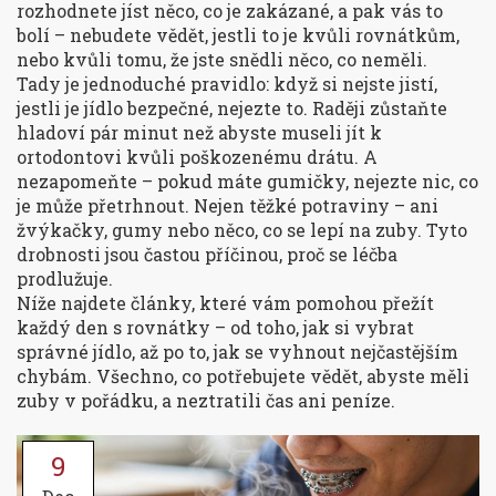
rozhodnete jíst něco, co je zakázané, a pak vás to
bolí – nebudete vědět, jestli to je kvůli rovnátkům,
nebo kvůli tomu, že jste snědli něco, co neměli.
Tady je jednoduché pravidlo: když si nejste jistí,
jestli je jídlo bezpečné, nejezte to. Raději zůstaňte
hladoví pár minut než abyste museli jít k
ortodontovi kvůli poškozenému drátu. A
nezapomeňte – pokud máte gumičky, nejezte nic, co
je může přetrhnout. Nejen těžké potraviny – ani
žvýkačky, gumy nebo něco, co se lepí na zuby. Tyto
drobnosti jsou častou příčinou, proč se léčba
prodlužuje.
Níže najdete články, které vám pomohou přežít
každý den s rovnátky – od toho, jak si vybrat
správné jídlo, až po to, jak se vyhnout nejčastějším
chybám. Všechno, co potřebujete vědět, abyste měli
zuby v pořádku, a neztratili čas ani peníze.
9