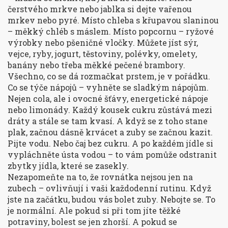
čerstvého mrkve nebo jablka si dejte vařenou
mrkev nebo pyré. Místo chleba s křupavou slaninou
– měkký chléb s máslem. Místo popcornu – ryžové
výrobky nebo pšeničné vločky. Můžete jíst sýr,
vejce, ryby, jogurt, těstoviny, polévky, omelety,
banány nebo třeba měkké pečené brambory.
Všechno, co se dá rozmačkat prstem, je v pořádku.
Co se týče nápojů – vyhněte se sladkým nápojům.
Nejen cola, ale i ovocné šťávy, energetické nápoje
nebo limonády. Každý kousek cukru zůstává mezi
dráty a stále se tam kvasí. A když se z toho stane
plak, začnou dásně krvácet a zuby se začnou kazit.
Pijte vodu. Nebo čaj bez cukru. A po každém jídle si
vypláchněte ústa vodou – to vám pomůže odstranit
zbytky jídla, které se zasekly.
Nezapomeňte na to, že rovnátka nejsou jen na
zubech – ovlivňují i vaši každodenní rutinu. Když
jste na začátku, budou vás bolet zuby. Nebojte se. To
je normální. Ale pokud si při tom jíte těžké
potraviny, bolest se jen zhorší. A pokud se