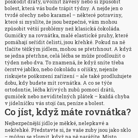
poškodit dráty, uvolnit závěsy nebo si způsobit
bolest, která vás bude trápit týdny. A nejde jen o
tvrdé ořechy nebo karamel – některé potraviny,
které si myslíte, že jsou bezpečné, vám mohou
způsobit větší problémy než klasická čokoláda.
Gumičky na rovnátka
,
malé elastické pruhy, které
pomáhají seřídit čelisti
, jsou křehké. Pokud na ně
tlačíte těžkým jídlem, mohou se přetrhnout. A když
se jedna přetrhne, celá léčba se může prodloužit o
týden nebo dva. To znamená, že když sníte třeba
čerstvé jablko, nebo čokoládu s oříšky, nejenže
riskujete poškození zařízení – ale také prodlužujete
dobu, kdy budete mít rovnátka. A co se týče
ortodontie
,
léčba křivých zubů pomocí drátů,
gumiček nebo neviditelných plátek
– každá chyba
v jídelníčku vás stojí čas, peníze a bolest.
Co jíst, když máte rovnátka?
Nejbezpečnější jídlo je měkké, nelepkavé a
nekřehké. Představte si, že vaše zuby jsou jako sklo
– můžou se zlomit, když na ně narážíte. Místo