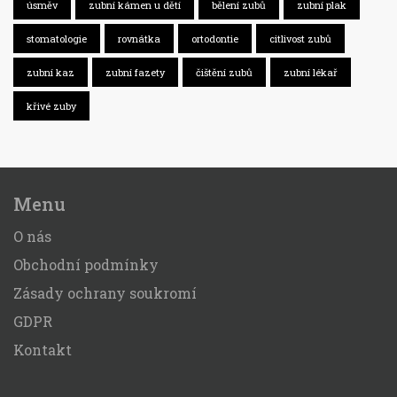
úsměv
zubní kámen u dětí
bělení zubů
zubní plak
stomatologie
rovnátka
ortodontie
citlivost zubů
zubní kaz
zubní fazety
čištění zubů
zubní lékař
křivé zuby
Menu
O nás
Obchodní podmínky
Zásady ochrany soukromí
GDPR
Kontakt