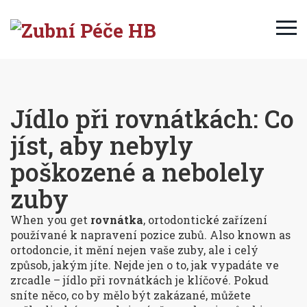
Jídlo při rovnátkách: Co
jíst, aby nebyly
poškozené a nebolely
zuby
When you get
rovnátka
,
ortodontické zařízení
používané k napravení pozice zubů
. Also known as
ortodoncie
, it
mění nejen vaše zuby, ale i celý
způsob, jakým jíte
.
Nejde jen o to, jak vypadáte ve
zrcadle – jídlo při rovnátkách je klíčové. Pokud
sníte něco, co by mělo být zakázané, můžete