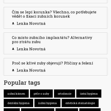
Čím se lepí korunka? Všechno, co potřebujete
vědět o fixaci zubních korunek
Lenka Novotná
Co místo zubního implantátu? Alternativy
pro ztrátu zubu
Lenka Novotná
Proč se křivé zuby objevují? Příčiny a řešení
Lenka Novotná
Popular tags
zubní kámen
péče o zuby
ortodoncie
ústní hygiena
dentální hygiena
zubní hygiena
estetická stomatologie