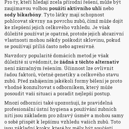
Pro ty, kteří hledají zcela přírodní řešení, může být
zaujímavou volbou
použití aktivního uhlí
nebo
sody bikarbóny
. Tyto látky mají schopnost
pohlcovat skvrny na povrchu zubů, čímž může dojít
ke zlepšení jejich celkového vzhledu. Je však
důležité používat je opatrně, protože jejich abrazivní
vlastnosti mohou někdy poškodit sklovinu, pokud
se používají příliš často nebo agresivně.
Navzdory popularitě domácích metod je však
důležité si uvědomit, že
žádná z těchto alternativ
není zázračným řešením. Účinnost lze ovlivnit
řadou faktorů, včetně genetiky a celkového stavu
zubů. Před zahájením jakékoli formy bělení je proto
vhodné konzultovat s odborníkem, který může
posoudit vaši situaci a poradit nejlepší postup.
Mnozí odborníci také upozorňují, že pravidelná
profesionální ústní hygiena a používání zubních
nití jsou základem pro zdravý úsměv a mohou samy
o sobě přispět k lepšímu vzhledu vašich zubů. Toto
jsou základní kroky, které by měly být součástí