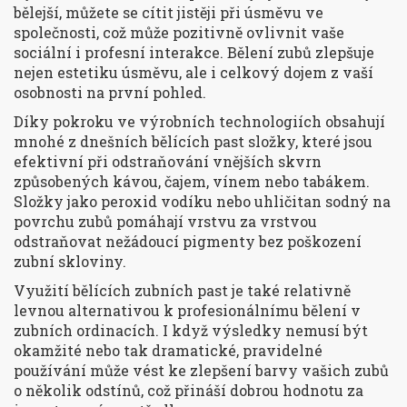
bělejší, můžete se cítit jistěji při úsměvu ve
společnosti, což může pozitivně ovlivnit vaše
sociální i profesní interakce. Bělení zubů zlepšuje
nejen estetiku úsměvu, ale i celkový dojem z vaší
osobnosti na první pohled.
Díky pokroku ve výrobních technologiích obsahují
mnohé z dnešních bělících past složky, které jsou
efektivní při odstraňování vnějších skvrn
způsobených kávou, čajem, vínem nebo tabákem.
Složky jako peroxid vodíku nebo uhličitan sodný na
povrchu zubů pomáhají vrstvu za vrstvou
odstraňovat nežádoucí pigmenty bez poškození
zubní skloviny.
Využití bělících zubních past je také relativně
levnou alternativou k profesionálnímu bělení v
zubních ordinacích. I když výsledky nemusí být
okamžité nebo tak dramatické, pravidelné
používání může vést ke zlepšení barvy vašich zubů
o několik odstínů, což přináší dobrou hodnotu za