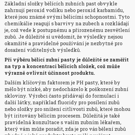
Základní složky bělících zubních past obvykle
zahrnují peroxid vodíku nebo peroxid karbamidu,
které jsou známé svými bělicími schopnostmi. Tyto
chemikálie reagují s barvivy na zubech a rozkládají
je, což vede k postupnému a přirozenému zesvětlení
zubů. Je důležité si uvědomit, že výsledky nejsou
okamžité a pravidelné používání je nezbytné pro
dosažení viditelných výsledků.
Při výběru bělící zubní pasty je důležité se zaměřit
na typ a koncentraci bělicích složek, což může
výrazně ovlivnit účinnost produktu.
Dalším klíčovým faktorem je PH pasty, které by
mělo být nízké, aby nedocházelo k poškození zubní
skloviny. Výrobci často přidávají do formulací i
další látky, například fluoridy pro posílení zubů
nebo složky pro snížení citlivosti zubů, které mohou
být iritovány bělicím procesem. Důležitá je také
pravidelná konzultace s vaším zubním lékařem,
který vám může poradit, zda je pro vás bělení zubů