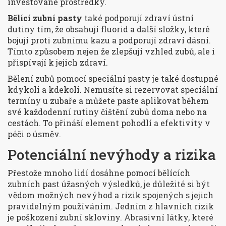
investované prostředky.
Bělící zubní pasty
také podporují zdraví ústní
dutiny tím, že obsahují fluorid a další složky, které
bojují proti zubnímu kazu a podporují zdraví dásní.
Tímto způsobem nejen že zlepšují vzhled zubů, ale i
přispívají k jejich zdraví.
Bělení zubů pomocí speciální pasty je také dostupné
kdykoli a kdekoli. Nemusíte si rezervovat speciální
termíny u zubaře a můžete paste aplikovat během
své každodenní rutiny čištění zubů doma nebo na
cestách. To přináší element pohodlí a efektivity v
péči o úsměv.
Potenciální nevýhody a rizika
Přestože mnoho lidí dosáhne pomocí bělících
zubních past úžasných výsledků, je důležité si být
vědom možných nevýhod a rizik spojených s jejich
pravidelným používáním. Jedním z hlavních rizik
je poškození zubní skloviny. Abrasivní látky, které