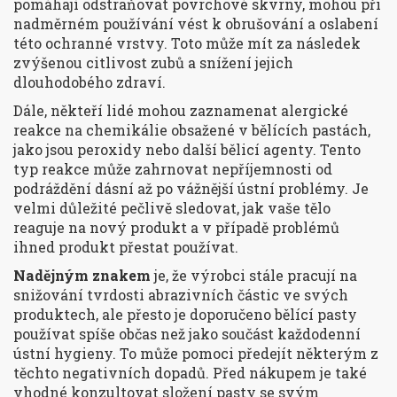
pomáhají odstraňovat povrchové skvrny, mohou při
nadměrném používání vést k obrušování a oslabení
této ochranné vrstvy. Toto může mít za následek
zvýšenou citlivost zubů a snížení jejich
dlouhodobého zdraví.
Dále, někteří lidé mohou zaznamenat alergické
reakce na chemikálie obsažené v bělících pastách,
jako jsou peroxidy nebo další bělicí agenty. Tento
typ reakce může zahrnovat nepříjemnosti od
podráždění dásní až po vážnější ústní problémy. Je
velmi důležité pečlivě sledovat, jak vaše tělo
reaguje na nový produkt a v případě problémů
ihned produkt přestat používat.
Nadějným znakem
je, že výrobci stále pracují na
snižování tvrdosti abrazivních částic ve svých
produktech, ale přesto je doporučeno bělící pasty
používat spíše občas než jako součást každodenní
ústní hygieny. To může pomoci předejít některým z
těchto negativních dopadů. Před nákupem je také
vhodné konzultovat složení pasty se svým