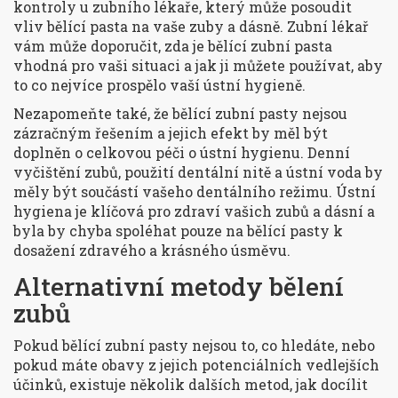
kontroly u zubního lékaře, který může posoudit
vliv bělící pasta na vaše zuby a dásně. Zubní lékař
vám může doporučit, zda je bělící zubní pasta
vhodná pro vaši situaci a jak ji můžete používat, aby
to co nejvíce prospělo vaší ústní hygieně.
Nezapomeňte také, že bělící zubní pasty nejsou
zázračným řešením a jejich efekt by měl být
doplněn o celkovou péči o ústní hygienu. Denní
vyčištění zubů, použití dentální nitě a ústní voda by
měly být součástí vašeho dentálního režimu. Ústní
hygiena je klíčová pro zdraví vašich zubů a dásní a
byla by chyba spoléhat pouze na bělící pasty k
dosažení zdravého a krásného úsměvu.
Alternativní metody bělení
zubů
Pokud bělící zubní pasty nejsou to, co hledáte, nebo
pokud máte obavy z jejich potenciálních vedlejších
účinků, existuje několik dalších metod, jak docílit