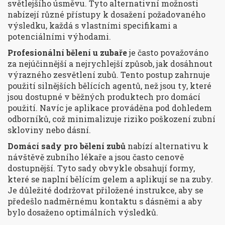
světlejšího úsměvu. Tyto alternativní možnosti
nabízejí různé přístupy k dosažení požadovaného
výsledku, každá s vlastními specifikami a
potenciálními výhodami.
Profesionální bělení u zubaře
je často považováno
za nejúčinnější a nejrychlejší způsob, jak dosáhnout
výrazného zesvětlení zubů. Tento postup zahrnuje
použití silnějších bělících agentů, než jsou ty, které
jsou dostupné v běžných produktech pro domácí
použití. Navíc je aplikace prováděna pod dohledem
odborníků, což minimalizuje riziko poškození zubní
skloviny nebo dásní.
Domácí sady pro bělení zubů
nabízí alternativu k
návštěvě zubního lékaře a jsou často cenově
dostupnější. Tyto sady obvykle obsahují formy,
které se naplní bělícím gelem a aplikují se na zuby.
Je důležité dodržovat přiložené instrukce, aby se
předešlo nadměrnému kontaktu s dásněmi a aby
bylo dosaženo optimálních výsledků.