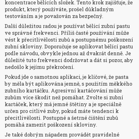
koncentrace bělících složek. Tento krok zajišťuje, že
produkt, který používáte, prošel důkladným
testováním a je považován za bezpečný.
Další důležitou radou je používat bělící zubní pastu
ve správné frekvenci. Příliš časté používání může
vést k přecitlivělosti zubů a postupnému poškození
zubní skloviny. Doporučuje se aplikovat bělící pastu
podle návodu, obvykle jednou až dvakrát denně. Je
důležité tuto frekvenci dodržovat a dát si pozor, aby
nedošlo k jejímu překročení.
Pokud jde o samotnou aplikaci, je klíčové, že pasta
by měla být aplikována jemně, s použitím měkkého
zubního kartáčku. Agresivní kartáčování může
zubům více škodit než pomáhat. Zvolte si zubní
kartáček, který má jemné štětiny a je speciálně
určen pro citlivé zuby, pokud máte tendenci k
přecitlivělosti. Postupné a šetrné čištění zubů
pomáhá zamezit poškození skloviny.
Je také dobrým nápadem provádět pravidelné