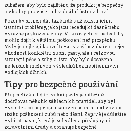
zubařem, aby bylo zajištěno, že produkt je bezpečný
a vhodný pro vaše individuální ústní zdraví.
Pozor by si měli dát také lidé s již existujícími
ústními problémy, jako jsou recedující dásně nebo
výrazně poškozené zuby. V takových případech by
mohlo dojít k většímu poškození než prospěchu.
Vždy je nejlepší konzultovat s vaším zubařem nejen
vhodnost konkrétní zubní pasty, ale i celkovou
strategii péče o zuby a ústa, aby bylo dosaženo
nejlepších možných výsledků bez nepříjemných
vedlejších účinků.
Tipy pro bezpečné používání
Při používání bělící zubní pasty je důležité
dodržovat několik základních pravidel, aby byl
výsledek co nejlepší a zároveň se minimalizovalo
riziko poškození zubů nebo dásní. Zaprvé je důležité
vybírat pastu, která je schválena příslušnými
zdravotními úřady a obsahuje bezpečné