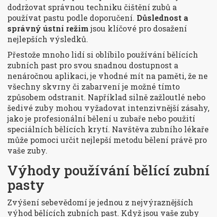
dodržovat správnou techniku čištění zubů a
používat pastu podle doporučení.
Důslednost a
správný ústní režim
jsou klíčové pro dosažení
nejlepších výsledků.
Přestože mnoho lidí si oblíbilo používání bělících
zubních past pro svou snadnou dostupnost a
nenáročnou aplikaci, je vhodné mít na paměti, že ne
všechny skvrny či zabarvení je možné tímto
způsobem odstranit. Například silně zažloutlé nebo
šedivé zuby mohou vyžadovat intenzivnější zásahy,
jako je profesionální bělení u zubaře nebo použití
speciálních bělících krytí. Navštěva zubního lékaře
může pomoci určit nejlepší metodu bělení právě pro
vaše zuby.
Výhody používání bělící zubní
pasty
Zvýšení sebevědomí je jednou z nejvýraznějších
výhod bělících zubních past. Když jsou vaše zuby