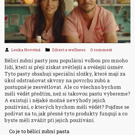
Lenka Novotná
Zdraví a wellness
0 comment
Bělící zubní pasty jsou populární volbou pro mnoho
lidí, kteří si přejí získat světlejší a svěžejší úsměv.
Tyto pasty obsahují speciální složky, které mají za
úkol odstraňovat skvrny na povrchu zubů a
postupně je zesvětlovat. Ale co všechno bychom
měli vědět předtím, než si takovou pastu vybereme?
A existují i nějaké možné nevýhody jejich
používání, o kterých bychom měli vědět? Pojďme se
podívat na to, jak přesně tyto produkty fungují a co
byste měli zvážit při jejich používání.
Co je to bělící zubní pasta