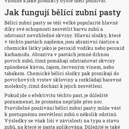
vhodné a jaké produkty byste měli používat.
Jak fungují bělící zubní pasty
Bělící zubní pasty se těší velké popularitě hlavně
díky své schopnosti zesvětlit barvu zubů a
odstranit nevzhledné skvrny. Hlavní složky, které
v těchto pastách najdeme, jsou abrazivní částice a
chemické látky jako je peroxid vodíku nebo peroxid
karbamidu. Abraziva v pastách jemně drhnou
povrch zubů, čímž pomáhají odstraňovat skvrny
způsobené kávou, čajem, červeným vínem, nebo
tabákem. Chemické bělící složky pak pronikají do
povrchových vrstev skloviny a rozkládají barevné
molekuly, čímž dochází k jejich zesvětlení.
Pokud jde o efektivitu těchto past, je důležité
poznamenat, že proměna nepřijde přes noc.
Pravidelné používání bělící zubní pasty může vést
k postupnému zesvětlení zubů o několik odstínů.
Výsledky se však liší v závislosti na typu a stavu
zubů, na které je pasta aplikována. Důležité je také