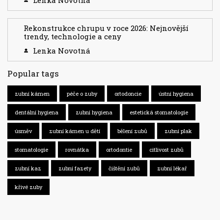
Rekonstrukce chrupu v roce 2026: Nejnovější
trendy, technologie a ceny
Lenka Novotná
Popular tags
zubní kámen
péče o zuby
ortodoncie
ústní hygiena
dentální hygiena
zubní hygiena
estetická stomatologie
úsměv
zubní kámen u dětí
bělení zubů
zubní plak
stomatologie
rovnátka
ortodontie
citlivost zubů
zubní kaz
zubní fazety
čištění zubů
zubní lékař
křivé zuby