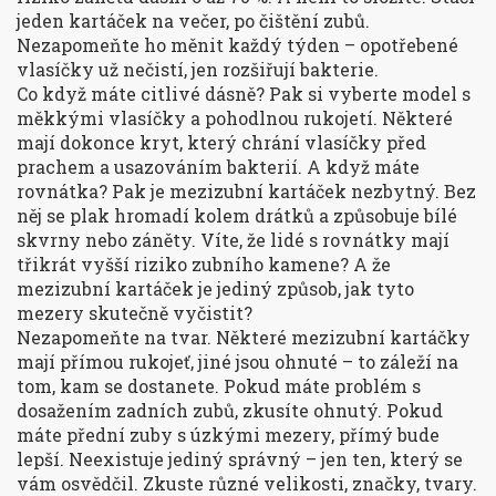
jeden kartáček na večer, po čištění zubů.
Nezapomeňte ho měnit každý týden – opotřebené
vlasíčky už nečistí, jen rozšiřují bakterie.
Co když máte citlivé dásně? Pak si vyberte model s
měkkými vlasíčky a pohodlnou rukojetí. Některé
mají dokonce kryt, který chrání vlasíčky před
prachem a usazováním bakterií. A když máte
rovnátka? Pak je mezizubní kartáček nezbytný. Bez
něj se plak hromadí kolem drátků a způsobuje bílé
skvrny nebo záněty. Víte, že lidé s rovnátky mají
třikrát vyšší riziko zubního kamene? A že
mezizubní kartáček je jediný způsob, jak tyto
mezery skutečně vyčistit?
Nezapomeňte na tvar. Některé mezizubní kartáčky
mají přímou rukojeť, jiné jsou ohnuté – to záleží na
tom, kam se dostanete. Pokud máte problém s
dosažením zadních zubů, zkusíte ohnutý. Pokud
máte přední zuby s úzkými mezery, přímý bude
lepší. Neexistuje jediný správný – jen ten, který se
vám osvědčil. Zkuste různé velikosti, značky, tvary.