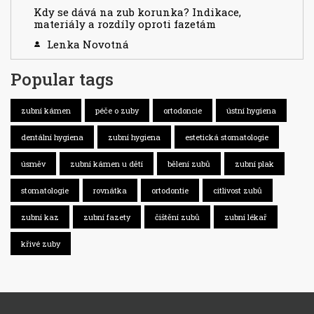
Kdy se dává na zub korunka? Indikace,
materiály a rozdíly oproti fazetám
Lenka Novotná
Popular tags
zubní kámen
péče o zuby
ortodoncie
ústní hygiena
dentální hygiena
zubní hygiena
estetická stomatologie
úsměv
zubní kámen u dětí
bělení zubů
zubní plak
stomatologie
rovnátka
ortodontie
citlivost zubů
zubní kaz
zubní fazety
čištění zubů
zubní lékař
křivé zuby