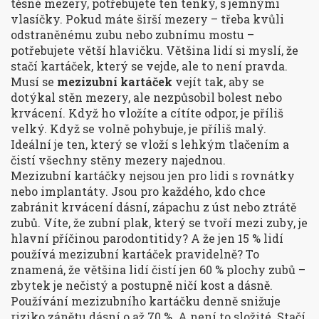
těsné mezery, potřebujete ten tenký, s jemnými
vlasíčky. Pokud máte širší mezery – třeba kvůli
odstraněnému zubu nebo zubnímu mostu –
potřebujete větší hlavičku. Většina lidí si myslí, že
stačí kartáček, který se vejde, ale to není pravda.
Musí se
mezizubní kartáček
vejít tak, aby se
dotýkal stěn mezery, ale nezpůsobil bolest nebo
krvácení. Když ho vložíte a cítíte odpor, je příliš
velký. Když se volně pohybuje, je příliš malý.
Ideální je ten, který se vloží s lehkým tlačením a
čistí všechny stěny mezery najednou.
Mezizubní kartáčky nejsou jen pro lidi s rovnátky
nebo implantáty. Jsou pro každého, kdo chce
zabránit krvácení dásní, zápachu z úst nebo ztrátě
zubů. Víte, že zubní plak, který se tvoří mezi zuby, je
hlavní příčinou parodontitidy? A že jen 15 % lidí
používá mezizubní kartáček pravidelně? To
znamená, že většina lidí čistí jen 60 % plochy zubů –
zbytek je nečistý a postupně ničí kost a dásně.
Používání mezizubního kartáčku denně snižuje
riziko zánětu dásní o až 70 %. A není to složité. Stačí