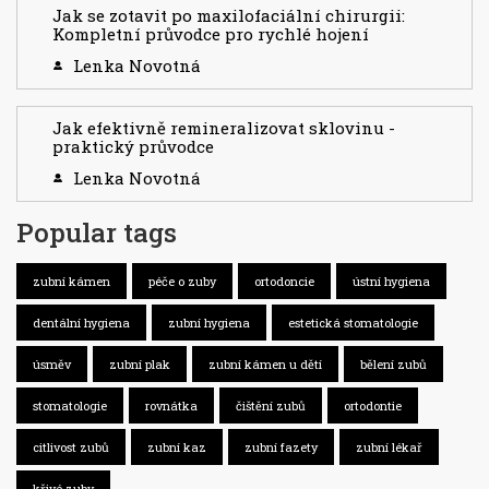
Jak se zotavit po maxilofaciální chirurgii:
Kompletní průvodce pro rychlé hojení
Lenka Novotná
Jak efektivně remineralizovat sklovinu -
praktický průvodce
Lenka Novotná
Popular tags
zubní kámen
péče o zuby
ortodoncie
ústní hygiena
dentální hygiena
zubní hygiena
estetická stomatologie
úsměv
zubní plak
zubní kámen u dětí
bělení zubů
stomatologie
rovnátka
čištění zubů
ortodontie
citlivost zubů
zubní kaz
zubní fazety
zubní lékař
křivé zuby