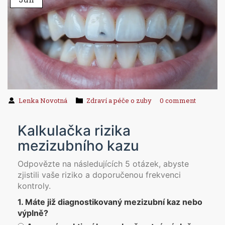
Lenka Novotná
Zdraví a péče o zuby
0 comment
Kalkulačka rizika
mezizubního kazu
Odpovězte na následujících 5 otázek, abyste
zjistili vaše riziko a doporučenou frekvenci
kontroly.
1. Máte již diagnostikovaný mezizubní kaz nebo
výplně?