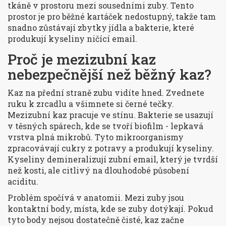
tkáně v prostoru mezi sousedními zuby. Tento
prostor je pro běžné kartáček nedostupný, takže tam
snadno zůstávají zbytky jídla a bakterie, které
produkují kyseliny ničící email.
Proč je mezizubní kaz
nebezpečnější než běžný kaz?
Kaz na přední straně zubu vidíte hned. Zvednete
ruku k zrcadlu a všimnete si černé tečky.
Mezizubní kaz pracuje ve stínu. Bakterie se usazují
v těsných spárech, kde se tvoří biofilm - lepkavá
vrstva plná mikrobů. Tyto mikroorganismy
zpracovávají cukry z potravy a produkují kyseliny.
Kyseliny demineralizují zubní email, který je tvrdší
než kosti, ale citlivý na dlouhodobé působení
aciditu.
Problém spočívá v anatomii. Mezi zuby jsou
kontaktní body, místa, kde se zuby dotýkají. Pokud
tyto body nejsou dostatečně čisté, kaz začne