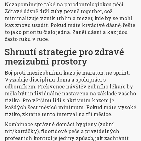
Nezapomínejte také na parodontologickou péči.
Zdravé dásně drží zuby pevně together, což
minimalizuje vznik trhlin a mezer, kde by se mohl
kaz znovu usadit. Pokud máte krvácivé dásně, řešte
to jako prioritu číslo jedna. Zánět dásní a kaz jdou
často ruku v ruce.
Shrnutí strategie pro zdravé
mezizubní prostory
Boj proti mezizubnímu kazu je maraton, ne sprint.
Vyžaduje disciplínu doma a spolupráci s
odborníkem. Frekvence návštěv zubního lékaře by
měla být individuálně nastavena na základě vašeho
rizika. Pro většinu lidí s aktivním kazem je
každých šest měsíců minimum. Pokud máte vysoké
riziko, zkraťte tento interval na tři měsíce.
Kombinace správné domácí hygieny (zubní
nit/kartáčky), fluoridové péče a pravidelných
profesních kontrol je jediný způsob, jak zachránit