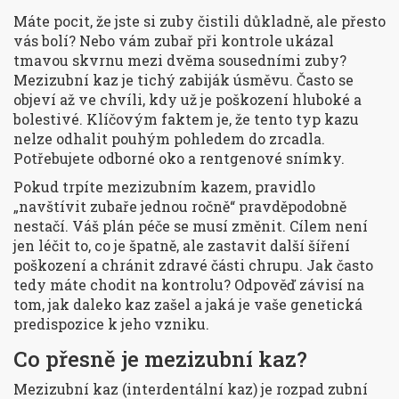
Máte pocit, že jste si zuby čistili důkladně, ale přesto
vás bolí? Nebo vám zubař při kontrole ukázal
tmavou skvrnu mezi dvěma sousedními zuby?
Mezizubní kaz je tichý zabiják úsměvu. Často se
objeví až ve chvíli, kdy už je poškození hluboké a
bolestivé. Klíčovým faktem je, že tento typ kazu
nelze odhalit pouhým pohledem do zrcadla.
Potřebujete odborné oko a rentgenové snímky.
Pokud trpíte mezizubním kazem, pravidlo
„navštívit zubaře jednou ročně“ pravděpodobně
nestačí. Váš plán péče se musí změnit. Cílem není
jen léčit to, co je špatně, ale zastavit další šíření
poškození a chránit zdravé části chrupu. Jak často
tedy máte chodit na kontrolu? Odpověď závisí na
tom, jak daleko kaz zašel a jaká je vaše genetická
predispozice k jeho vzniku.
Co přesně je mezizubní kaz?
Mezizubní kaz
(interdentální kaz) je rozpad zubní