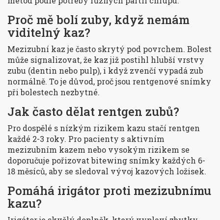
metod podle potřeby různých partií chrupu.
Proč mě bolí zuby, když nemám
viditelný kaz?
Mezizubní kaz je často skrytý pod povrchem. Bolest
může signalizovat, že kaz již postihl hlubší vrstvy
zubu (dentin nebo pulp), i když zvenčí vypadá zub
normálně. To je důvod, proč jsou rentgenové snímky
při bolestech nezbytné.
Jak často dělat rentgen zubů?
Pro dospělé s nízkým rizikem kazu stačí rentgen
každé 2-3 roky. Pro pacienty s aktivním
mezizubním kazem nebo vysokým rizikem se
doporučuje pořizovat bitewing snímky každých 6-
18 měsíců, aby se sledoval vývoj kazových ložisek.
Pomáhá irigátor proti mezizubnímu
kazu?
Irigátor je skvělý doplněk, který vyplaví zbytky