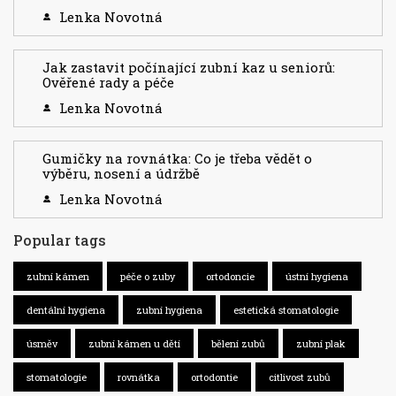
Lenka Novotná
Jak zastavit počínající zubní kaz u seniorů:
Ověřené rady a péče
Lenka Novotná
Gumičky na rovnátka: Co je třeba vědět o
výběru, nosení a údržbě
Lenka Novotná
Popular tags
zubní kámen
péče o zuby
ortodoncie
ústní hygiena
dentální hygiena
zubní hygiena
estetická stomatologie
úsměv
zubní kámen u dětí
bělení zubů
zubní plak
stomatologie
rovnátka
ortodontie
citlivost zubů