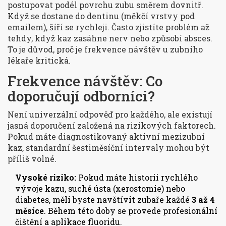
postupovat podél povrchu zubu směrem dovnitř.
Když se dostane do dentinu (měkčí vrstvy pod
emailem), šíří se rychleji. Často zjistíte problém až
tehdy, když kaz zasáhne nerv nebo způsobí absces.
To je důvod, proč je frekvence návštěv u zubního
lékaře kritická.
Frekvence návštěv: Co
doporučují odborníci?
Není univerzální odpověď pro každého, ale existují
jasná doporučení založená na rizikových faktorech.
Pokud máte diagnostikovaný aktivní mezizubní
kaz, standardní šestiměsíční intervaly mohou být
příliš volné.
Vysoké riziko:
Pokud máte historii rychlého
vývoje kazu, suché ústa (xerostomie) nebo
diabetes, měli byste navštívit zubaře každé
3 až 4
měsíce
. Během této doby se provede profesionální
čištění a aplikace fluoridu.