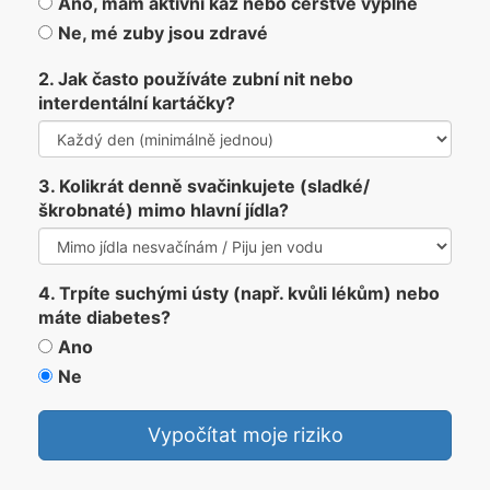
Ano, mám aktivní kaz nebo čerstvé výplně
Ne, mé zuby jsou zdravé
2. Jak často používáte zubní nit nebo
interdentální kartáčky?
3. Kolikrát denně svačinkujete (sladké/
škrobnaté) mimo hlavní jídla?
4. Trpíte suchými ústy (např. kvůli lékům) nebo
máte diabetes?
Ano
Ne
Vypočítat moje riziko