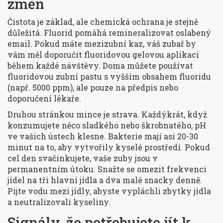
změn
Čistota je základ, ale chemická ochrana je stejně
důležitá. Fluorid pomáhá remineralizovat oslabený
email. Pokud máte mezizubní kaz, váš zubař by
vám měl doporučit fluoridovou gelovou aplikaci
během každé návštěvy. Doma můžete používat
fluoridovou zubní pastu s vyšším obsahem fluoridu
(např. 5000 ppm), ale pouze na předpis nebo
doporučení lékaře.
Druhou stránkou mince je strava. Každýkrát, když
konzumujete něco sladkého nebo škrobnatého, pH
ve vašich ústech klesne. Bakterie mají asi 20-30
minut na to, aby vytvořily kyselé prostředí. Pokud
cel den svačinkujete, vaše zuby jsou v
permanentním útoku. Snažte se omezit frekvenci
jídel na tři hlavní jídla a dva malé snacky denně.
Pijte vodu mezi jídly, abyste vypláchli zbytky jídla
a neutralizovali kyseliny.
Signály, že potřebujete jít k