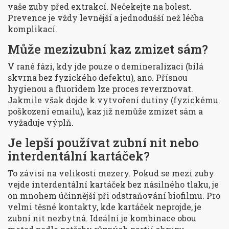
vaše zuby před extrakcí. Nečekejte na bolest.
Prevence je vždy levnější a jednodušší než léčba
komplikací.
Může mezizubní kaz zmizet sám?
V rané fázi, kdy jde pouze o demineralizaci (bílá
skvrna bez fyzického defektu), ano. Přísnou
hygienou a fluoridem lze proces reverznovat.
Jakmile však dojde k vytvoření dutiny (fyzickému
poškození emailu), kaz již nemůže zmizet sám a
vyžaduje výplň.
Je lepší používat zubní nit nebo
interdentální kartáček?
To závisí na velikosti mezery. Pokud se mezi zuby
vejde interdentální kartáček bez násilného tlaku, je
on mnohem účinnější při odstraňování biofilmu. Pro
velmi těsné kontakty, kde kartáček neprojde, je
zubní nit nezbytná. Ideální je kombinace obou