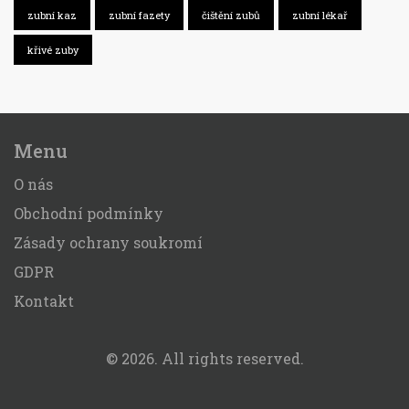
zubní kaz
zubní fazety
čištění zubů
zubní lékař
křivé zuby
Menu
O nás
Obchodní podmínky
Zásady ochrany soukromí
GDPR
Kontakt
© 2026. All rights reserved.