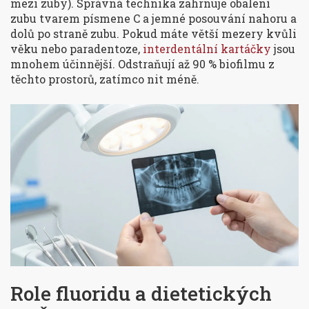
mezi zuby). Správná technika zahrnuje obalení
zubu tvarem písmene C a jemné posouvání nahoru a
dolů po straně zubu. Pokud máte větší mezery kvůli
věku nebo paradentoze,
interdentální kartáčky
jsou
mnohem účinnější. Odstraňují až 90 % biofilmu z
těchto prostorů, zatímco nit méně.
Role fluoridu a dietetických