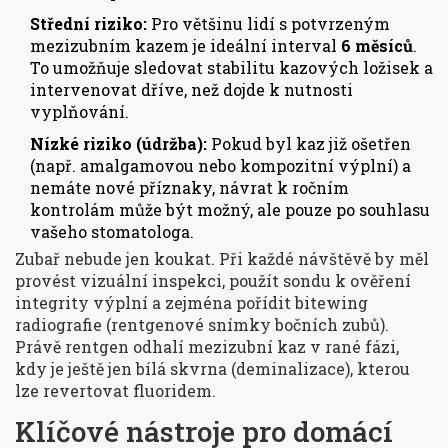
Střední riziko:
Pro většinu lidí s potvrzeným
mezizubním kazem je ideální interval
6 měsíců
.
To umožňuje sledovat stabilitu kazových ložisek a
intervenovat dříve, než dojde k nutnosti
vyplňování.
Nízké riziko (údržba):
Pokud byl kaz již ošetřen
(např. amalgamovou nebo kompozitní výplní) a
nemáte nové příznaky, návrat k ročním
kontrolám může být možný, ale pouze po souhlasu
vašeho stomatologa.
Zubař nebude jen koukat. Při každé návštěvě by měl
provést vizuální inspekci, použít sondu k ověření
integrity výplní a zejména pořídit bitewing
radiografie (rentgenové snímky bočních zubů).
Právě rentgen odhalí mezizubní kaz v rané fázi,
kdy je ještě jen bílá skvrna (deminalizace), kterou
lze revertovat fluoridem.
Klíčové nástroje pro domácí