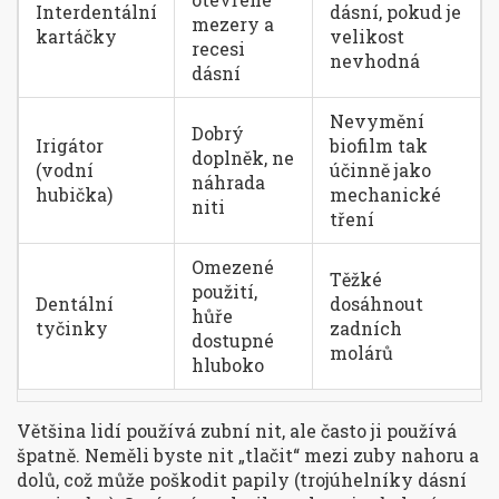
Interdentální
dásní, pokud je
mezery a
kartáčky
velikost
recesi
nevhodná
dásní
Nevymění
Dobrý
Irigátor
biofilm tak
doplněk, ne
(vodní
účinně jako
náhrada
hubička)
mechanické
niti
tření
Omezené
Těžké
použití,
Dentální
dosáhnout
hůře
tyčinky
zadních
dostupné
molárů
hluboko
Většina lidí používá zubní nit, ale často ji používá
špatně. Neměli byste nit „tlačit“ mezi zuby nahoru a
dolů, což může poškodit papily (trojúhelníky dásní