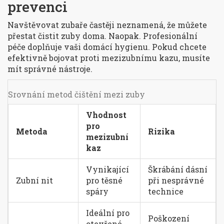
prevenci
Navštěvovat zubaře častěji neznamená, že můžete
přestat čistit zuby doma. Naopak. Profesionální
péče doplňuje vaši domácí hygienu. Pokud chcete
efektivně bojovat proti mezizubnímu kazu, musíte
mít správné nástroje.
Srovnání metod čištění mezi zuby
Vhodnost
pro
Metoda
Rizika
mezizubní
kaz
Vynikající
Škrábání dásní
Zubní nit
pro těsné
při nesprávné
spáry
technice
Ideální pro
Poškození
otevřené