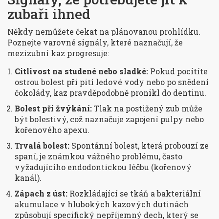
zubaři ihned
Někdy nemůžete čekat na plánovanou prohlídku.
Poznejte varovné signály, které naznačují, že
mezizubní kaz progresuje:
Citlivost na studené nebo sladké:
Pokud pocítíte
ostrou bolest při pití ledové vody nebo po snědení
čokolády, kaz pravděpodobně pronikl do dentinu.
Bolest při žvýkání:
Tlak na postižený zub může
být bolestivý, což naznačuje zapojení pulpy nebo
kořenového apexu.
Trvalá bolest:
Spontánní bolest, která probouzí ze
spaní, je známkou vážného problému, často
vyžadujícího endodontickou léčbu (kořenový
kanál).
Zápach z úst:
Rozkládající se tkáň a bakteriální
akumulace v hlubokých kazových dutinách
způsobují specifický nepříjemný dech, který se