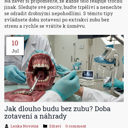
Na závěr si připomeňte, že každé tělo reaguje trochu
jinak. Sledujte své pocity, buďte trpěliví a nenechte
se odradit drobnými nepohodlími. S těmito tipy
zvládnete dobu zotavení po extrakci zubu bez
stresu a rychle se vrátíte k úsměvu.
10
Jul
Jak dlouho budu bez zubu? Doba
zotavení a náhrady
Lenka Novotná
Zdraví
0 comment