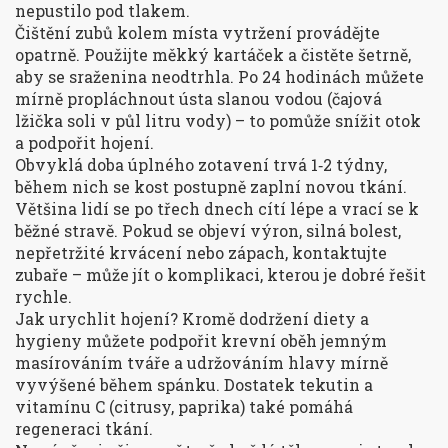
nepustilo pod tlakem.
Čištění zubů kolem místa vytržení provádějte
opatrně. Použijte měkký kartáček a čistěte šetrně,
aby se sraženina neodtrhla. Po 24 hodinách můžete
mírně propláchnout ústa slanou vodou (čajová
lžička soli v půl litru vody) – to pomůže snížit otok
a podpořit hojení.
Obvyklá doba úplného zotavení trvá 1‑2 týdny,
během nich se kost postupně zaplní novou tkání.
Většina lidí se po třech dnech cítí lépe a vrací se k
běžné stravě. Pokud se objeví výron, silná bolest,
nepřetržité krvácení nebo zápach, kontaktujte
zubaře – může jít o komplikaci, kterou je dobré řešit
rychle.
Jak urychlit hojení? Kromě dodržení diety a
hygieny můžete podpořit krevní oběh jemným
masírováním tváře a udržováním hlavy mírně
vyvýšené během spánku. Dostatek tekutin a
vitamínu C (citrusy, paprika) také pomáhá
regeneraci tkání.