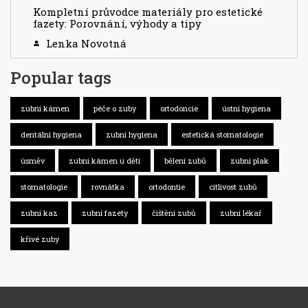
Kompletní průvodce materiály pro estetické
fazety: Porovnání, výhody a tipy
Lenka Novotná
Popular tags
zubní kámen
péče o zuby
ortodoncie
ústní hygiena
dentální hygiena
zubní hygiena
estetická stomatologie
úsměv
zubní kámen u dětí
bělení zubů
zubní plak
stomatologie
rovnátka
ortodontie
citlivost zubů
zubní kaz
zubní fazety
čištění zubů
zubní lékař
křivé zuby