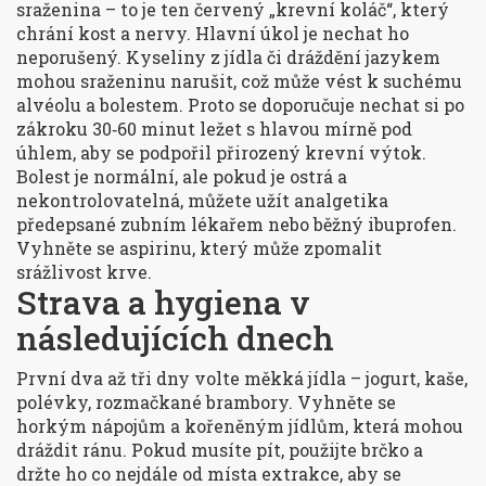
sraženina – to je ten červený „krevní koláč“, který
chrání kost a nervy. Hlavní úkol je nechat ho
neporušený. Kyseliny z jídla či dráždění jazykem
mohou sraženinu narušit, což může vést k suchému
alvéolu a bolestem. Proto se doporučuje nechat si po
zákroku 30‑60 minut ležet s hlavou mírně pod
úhlem, aby se podpořil přirozený krevní výtok.
Bolest je normální, ale pokud je ostrá a
nekontrolovatelná, můžete užít analgetika
předepsané zubním lékařem nebo běžný ibuprofen.
Vyhněte se aspirinu, který může zpomalit
srážlivost krve.
Strava a hygiena v
následujících dnech
První dva až tři dny volte měkká jídla – jogurt, kaše,
polévky, rozmačkané brambory. Vyhněte se
horkým nápojům a kořeněným jídlům, která mohou
dráždit ránu. Pokud musíte pít, použijte brčko a
držte ho co nejdále od místa extrakce, aby se