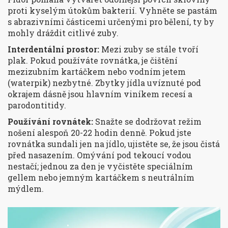
proti kyselým útokům bakterií. Vyhněte se pastám
s abrazivními částicemi určenými pro bělení, ty by
mohly dráždit citlivé zuby.
Interdentální prostor:
Mezi zuby se stále tvoří
plak. Pokud používáte rovnátka, je čištění
mezizubním kartáčkem nebo vodním jetem
(waterpik) nezbytné. Zbytky jídla uvíznuté pod
okrajem dásně jsou hlavním viníkem recesí a
parodontitidy.
Používání rovnátek:
Snažte se dodržovat režim
nošení alespoň 20-22 hodin denně. Pokud jste
rovnátka sundali jen na jídlo, ujistěte se, že jsou čistá
před nasazením. Omývání pod tekoucí vodou
nestačí; jednou za den je vyčistěte speciálním
gellem nebo jemným kartáčkem s neutrálním
mýdlem.