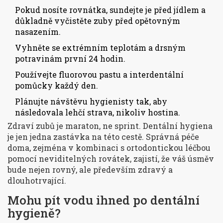
Pokud nosíte rovnátka, sundejte je před jídlem a
důkladně vyčistěte zuby před opětovným
nasazením.
Vyhněte se extrémním teplotám a drsným
potravinám první 24 hodin.
Používejte fluorovou pastu a interdentální
pomůcky každý den.
Plánujte návštěvu hygienisty tak, aby
následovala lehčí strava, nikoliv hostina.
Zdraví zubů je maraton, ne sprint. Dentální hygiena
je jen jedna zastávka na této cestě. Správná péče
doma, zejména v kombinaci s ortodontickou léčbou
pomocí
neviditelných rovátek
, zajistí, že váš úsměv
bude nejen rovný, ale především zdravý a
dlouhotrvající.
Mohu pít vodu ihned po dentální
hygieně?