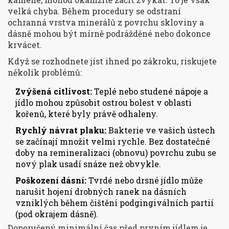
velká chyba. Během procedury se odstraní
ochranná vrstva minerálů z povrchu skloviny a
dásně mohou být mírně podrážděné nebo dokonce
krvácet.
Když se rozhodnete jíst ihned po zákroku, riskujete
několik problémů:
Zvýšená citlivost:
Teplé nebo studené nápoje a
jídlo mohou způsobit ostrou bolest v oblasti
kořenů, které byly právě odhaleny.
Rychlý návrat plaku:
Bakterie ve vašich ústech
se začínají množit velmi rychle. Bez dostatečné
doby na remineralizaci (obnovu) povrchu zubu se
nový plak usadí snáze než obvykle.
Poškození dásní:
Tvrdé nebo drsné jídlo může
narušit hojení drobných ranek na dásních
vzniklých během čištění podgingiválních partií
(pod okrajem dásně).
Doporučený minimální čas před prvním jídlem je