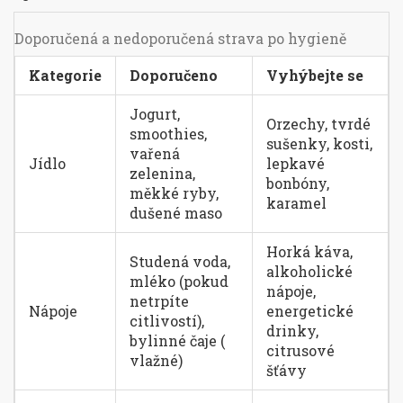
Doporučená a nedoporučená strava po hygieně
Kategorie
Doporučeno
Vyhýbejte se
Jogurt,
Orzechy, tvrdé
smoothies,
sušenky, kosti,
vařená
Jídlo
lepkavé
zelenina,
bonbóny,
měkké ryby,
karamel
dušené maso
Horká káva,
Studená voda,
alkoholické
mléko (pokud
nápoje,
netrpíte
Nápoje
energetické
citlivostí),
drinky,
bylinné čaje (
citrusové
vlažné)
šťávy