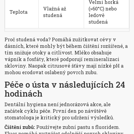
Velmi horká
Vlažná až
(>60°C) nebo
Teplota
studená
ledově
studená
Proč studená voda? Pomáhá zužitkovat cévy v
dásních, které mohly být během čištění rozšířené, a
tím snižuje otoky a citlivost. Mléko obsahuje
vápník a fosfáty, které podporují remineralizaci
skloviny. Naopak citrusové šťávy mají nízké pH a
mohou erodovat oslabený povrch zubu.
Péče o ústa v následujících 24
hodinách
Dentální hygiena není jednorázová akce, ale
začátek cyklu péče. První den po návštěvě
stomatologa je kritický pro udržení výsledků.
Čištění zubů:
Používejte zubní pastu s fluoridem.
Fluor pomáhá vytvářet odolnější povrch skloviny