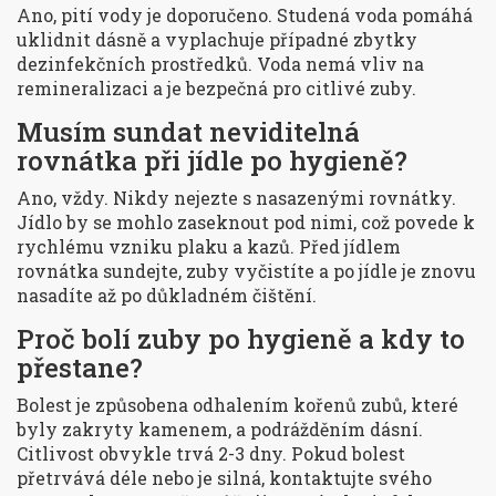
Ano, pití vody je doporučeno. Studená voda pomáhá
uklidnit dásně a vyplachuje případné zbytky
dezinfekčních prostředků. Voda nemá vliv na
remineralizaci a je bezpečná pro citlivé zuby.
Musím sundat neviditelná
rovnátka při jídle po hygieně?
Ano, vždy. Nikdy nejezte s nasazenými rovnátky.
Jídlo by se mohlo zaseknout pod nimi, což povede k
rychlému vzniku plaku a kazů. Před jídlem
rovnátka sundejte, zuby vyčistíte a po jídle je znovu
nasadíte až po důkladném čištění.
Proč bolí zuby po hygieně a kdy to
přestane?
Bolest je způsobena odhalením kořenů zubů, které
byly zakryty kamenem, a podrážděním dásní.
Citlivost obvykle trvá 2-3 dny. Pokud bolest
přetrvává déle nebo je silná, kontaktujte svého