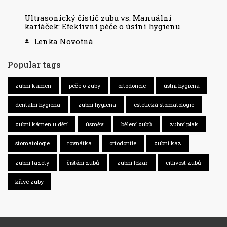
Ultrasonický čistič zubů vs. Manuální
kartáček: Efektivní péče o ústní hygienu
Lenka Novotná
Popular tags
zubní kámen
péče o zuby
ortodoncie
ústní hygiena
dentální hygiena
zubní hygiena
estetická stomatologie
zubní kámen u dětí
úsměv
bělení zubů
zubní plak
stomatologie
rovnátka
ortodontie
zubní kaz
zubní fazety
čištění zubů
zubní lékař
citlivost zubů
křivé zuby