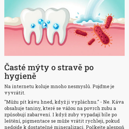
Časté mýty o stravě po
hygieně
Na internetu koluje mnoho nesmyslů. Pojďme je
vyvrátit.
"Můžu pít kávu hned, když ji vypláchnu."
- Ne. Káva
obsahuje taniny, které se vážou na povrch zubu a
způsobují zabarvení. I když zuby vypadají bíle po
leštění, pigmentace se může vrátit rychleji, pokud
nedojde k dostatečné mineralizaci. Počkejte alespoň