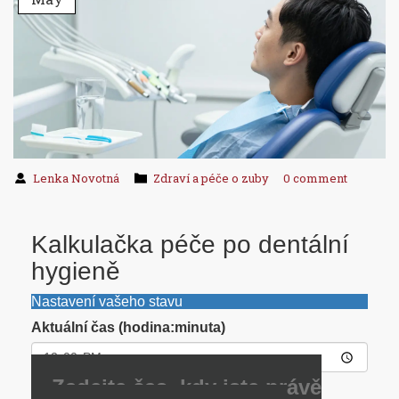
Lenka Novotná
Zdraví a péče o zuby
0 comment
Kalkulačka péče po dentální
hygieně
Nastavení vašeho stavu
Aktuální čas (hodina:minuta)
Zadejte čas, kdy jste právě