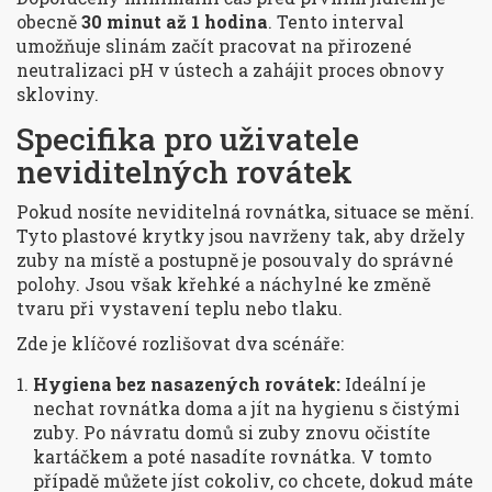
obecně
30 minut až 1 hodina
. Tento interval
umožňuje slinám začít pracovat na přirozené
neutralizaci pH v ústech a zahájit proces obnovy
skloviny.
Specifika pro uživatele
neviditelných rovátek
Pokud nosíte
neviditelná rovnátka
, situace se mění.
Tyto plastové krytky jsou navrženy tak, aby držely
zuby na místě a postupně je posouvaly do správné
polohy. Jsou však křehké a náchylné ke změně
tvaru při vystavení teplu nebo tlaku.
Zde je klíčové rozlišovat dva scénáře:
Hygiena bez nasazených rovátek:
Ideální je
nechat rovnátka doma a jít na hygienu s čistými
zuby. Po návratu domů si zuby znovu očistíte
kartáčkem a poté nasadíte rovnátka. V tomto
případě můžete jíst cokoliv, co chcete, dokud máte