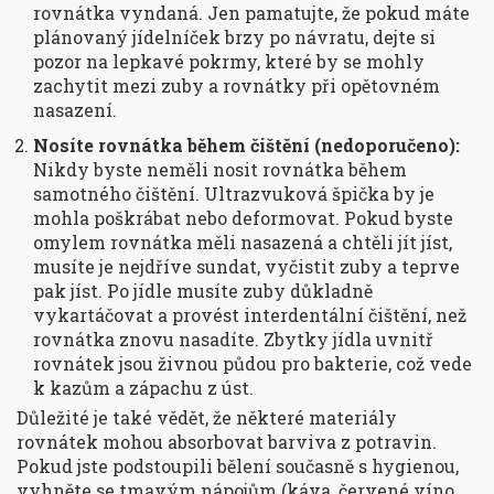
rovnátka vyndaná. Jen pamatujte, že pokud máte
plánovaný jídelníček brzy po návratu, dejte si
pozor na lepkavé pokrmy, které by se mohly
zachytit mezi zuby a rovnátky při opětovném
nasazení.
Nosíte rovnátka během čištění (nedoporučeno):
Nikdy byste neměli nosit rovnátka během
samotného čištění. Ultrazvuková špička by je
mohla poškrábat nebo deformovat. Pokud byste
omylem rovnátka měli nasazená a chtěli jít jíst,
musíte je nejdříve sundat, vyčistit zuby a teprve
pak jíst. Po jídle musíte zuby důkladně
vykartáčovat a provést interdentální čištění, než
rovnátka znovu nasadíte. Zbytky jídla uvnitř
rovnátek jsou živnou půdou pro bakterie, což vede
k kazům a zápachu z úst.
Důležité je také vědět, že některé materiály
rovnátek mohou absorbovat barviva z potravin.
Pokud jste podstoupili bělení současně s hygienou,
vyhněte se tmavým nápojům (káva, červené víno,