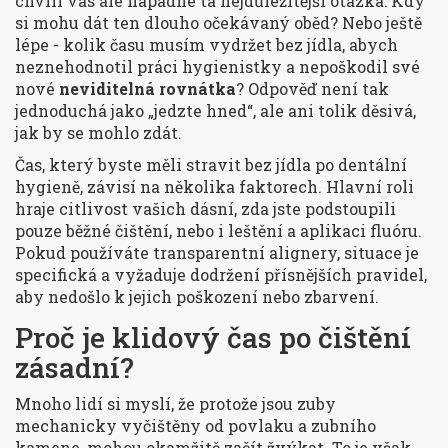
chvíli vás ale napadne ta nejdůležitější otázka: Kdy
si mohu dát ten dlouho očekávaný oběd? Nebo ještě
lépe - kolik času musím vydržet bez jídla, abych
neznehodnotil práci hygienistky a nepoškodil své
nové
neviditelná rovnátka
?
Odpověď není tak
jednoduchá jako „jedzte hned“, ale ani tolik děsivá,
jak by se mohlo zdát.
Čas, který byste měli stravit bez jídla po
dentální
hygieně
, závisí na několika faktorech. Hlavní roli
hraje citlivost vašich dásní, zda jste podstoupili
pouze běžné čištění, nebo i leštění a aplikaci fluóru.
Pokud používáte transparentní alignery, situace je
specifická a vyžaduje dodržení přísnějších pravidel,
aby nedošlo k jejich poškození nebo zbarvení.
Proč je klidový čas po čištění
zásadní?
Mnoho lidí si myslí, že protože jsou zuby
mechanicky vyčištěny od povlaku a zubního
kamene, mohou okamžitě začít žvýkat. To je však