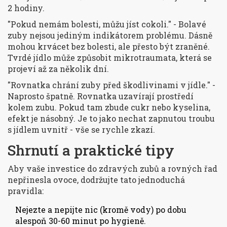
2 hodiny.
"Pokud nemám bolesti, můžu jíst cokoli."
- Bolavé
zuby nejsou jediným indikátorem problému. Dásně
mohou krvácet bez bolesti, ale přesto být zraněné.
Tvrdé jídlo může způsobit mikrotraumata, která se
projeví až za několik dní.
"Rovnatka chrání zuby před škodlivinami v jídle."
-
Naprosto špatně. Rovnatka uzavírají prostředí
kolem zubu. Pokud tam zbude cukr nebo kyselina,
efekt je násobný. Je to jako nechat zapnutou troubu
s jídlem uvnitř - vše se rychle zkazí.
Shrnutí a praktické tipy
Aby vaše investice do zdravých zubů a rovných řad
nepřinesla ovoce, dodržujte tato jednoduchá
pravidla:
Nejezte a nepijte nic (kromě vody) po dobu
alespoň 30-60 minut po hygieně.