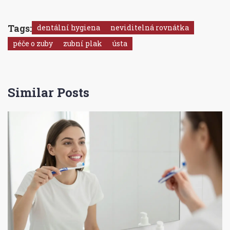
Tags:
dentální hygiena
neviditelná rovnátka
péče o zuby
zubní plak
ústa
Similar Posts