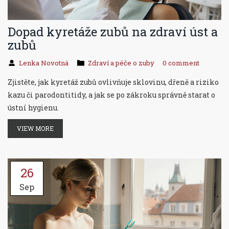
Dopad kyretáže zubů na zdraví úst a
zubů
Lenka Novotná
Zdraví a péče o zuby
0 comment
Zjistěte, jak kyretáž zubů ovlivňuje sklovinu, dřeně a riziko
kazu či parodontitidy, a jak se po zákroku správně starat o
ústní hygienu.
VIEW MORE
26
Sep