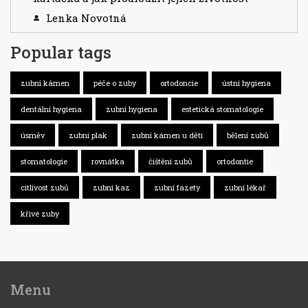
Lenka Novotná
Popular tags
zubní kámen
péče o zuby
ortodoncie
ústní hygiena
dentální hygiena
zubní hygiena
estetická stomatologie
úsměv
zubní plak
zubní kámen u dětí
bělení zubů
stomatologie
rovnátka
čištění zubů
ortodontie
citlivost zubů
zubní kaz
zubní fazety
zubní lékař
křivé zuby
Menu