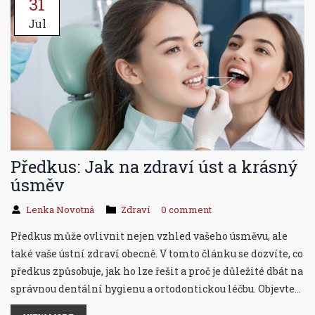
31
Jul
Předkus: Jak na zdraví úst a krásný
úsměv
Lenka Novotná
Zdraví
0 comment
Předkus může ovlivnit nejen vzhled vašeho úsměvu, ale
také vaše ústní zdraví obecně. V tomto článku se dozvíte, co
předkus způsobuje, jak ho lze řešit a proč je důležité dbát na
správnou dentální hygienu a ortodontickou léčbu. Objevte
jednoduché tipy a zajímavá fakta, která vám pomohou lépe