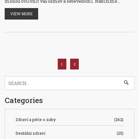
mohou ovlivnit váš úsměv a sebevědomí. Nabízíme
užitečné tipy, jak se vyvarovat mezizubního kazu a zlepšit
VIEW MORE
váš úsměv, od úpravy vaší dentální hygieny po vyhledání
odborné pomoci. Přečtěte si, jak můžete zvýšit své
sebevědomí tím, že se postaráte o své zuby.
1
2
Categories
Zdraví a péče o zuby
(262)
Dentální zdraví
(25)