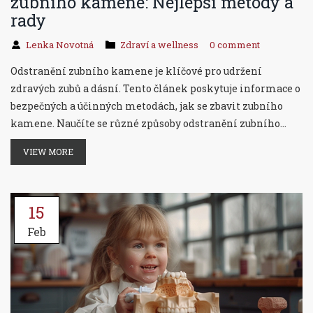
zubního kamene: Nejlepší metody a
rady
Lenka Novotná
Zdraví a wellness
0 comment
Odstranění zubního kamene je klíčové pro udržení
zdravých zubů a dásní. Tento článek poskytuje informace o
bezpečných a účinných metodách, jak se zbavit zubního
kamene. Naučíte se různé způsoby odstranění zubního
kamene doma i v ordinaci zubního lékaře a získáte
VIEW MORE
několik užitečných tipů, jak předcházet jeho vzniku.
15
Feb