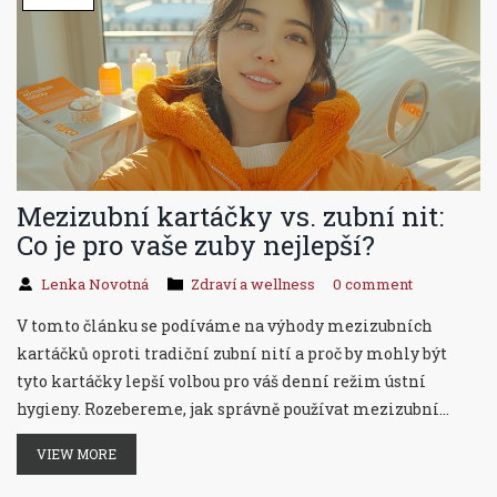
Mezizubní kartáčky vs. zubní nit:
Co je pro vaše zuby nejlepší?
Lenka Novotná
Zdraví a wellness
0 comment
V tomto článku se podíváme na výhody mezizubních
kartáčků oproti tradiční zubní nití a proč by mohly být
tyto kartáčky lepší volbou pro váš denní režim ústní
hygieny. Rozebereme, jak správně používat mezizubní
kartáčky, a představíme zajímavé tipy, jak udržet vaše zuby
VIEW MORE
v co nejlepším stavu. Připravte se na to, že se dozvíte, jak
můžete své ústní zdraví posunout na zcela novou úroveň.