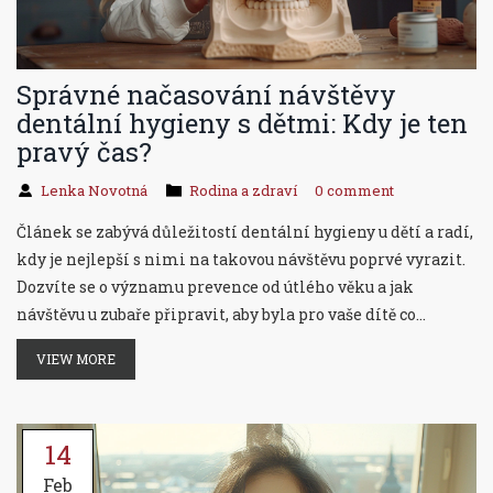
Správné načasování návštěvy
dentální hygieny s dětmi: Kdy je ten
pravý čas?
Lenka Novotná
Rodina a zdraví
0 comment
Článek se zabývá důležitostí dentální hygieny u dětí a radí,
kdy je nejlepší s nimi na takovou návštěvu poprvé vyrazit.
Dozvíte se o významu prevence od útlého věku a jak
návštěvu u zubaře připravit, aby byla pro vaše dítě co
nejpříjemnější. Zjistíte také, jak časté by tyto návštěvy
VIEW MORE
měly být a jaké další kroky můžete udělat pro zdraví zubů
vašich ratolestí.
14
Feb