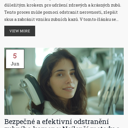
důležitým krokem pro udržení zdravých a krásných zubů.
Tento proces může pomoci odstranit nerovnosti, zlepšit
skus a zabránit vzniku zubních kazů. V tomto článku se
dozvíte 10 hlavních důvodů, proč byste měli broušení zubů
VIEW MORE
pravidelně zařadit do své dentální rutiny.
5
Jun
Bezpečné a efektivní odstranění