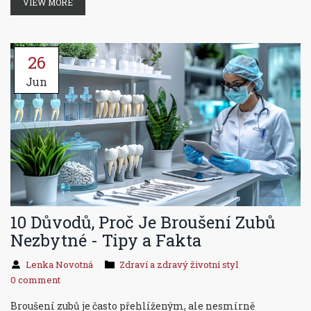
VIEW MORE
pochopit tuto problematiku.
26
Jun
10 Důvodů, Proč Je Broušení Zubů
Nezbytné - Tipy a Fakta
Lenka Novotná
Zdraví a zdravý životní styl
0 comment
Broušení zubů je často přehlíženým, ale nesmírně