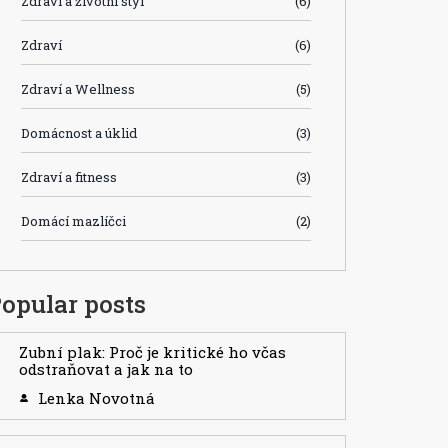
Zdraví a životní styl
(6)
Zdraví
(6)
Zdraví a Wellness
(5)
Domácnost a úklid
(3)
Zdraví a fitness
(3)
Domácí mazlíčci
(2)
opular posts
Zubní plak: Proč je kritické ho včas
odstraňovat a jak na to
Lenka Novotná