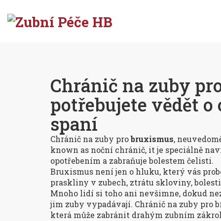
Chránič na zuby pr
potřebujete vědět 
spaní
Chránič na zuby pro
bruxismus
,
neuvedoměl
known as
noční chránič
, it
je speciálně nav
opotřebením a zabraňuje bolestem čelisti
.
Bruxismus není jen o hluku, který vás prob
praskliny v zubech, ztrátu skloviny, bolest
Mnoho lidí si toho ani nevšimne, dokud nezač
jim zuby vypadávají. Chránič na zuby pro b
která může zabránit drahým zubním zákrokům