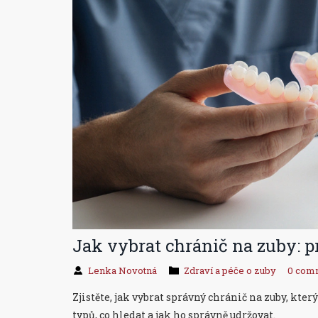
Jak vybrat chránič na zuby: pr
Lenka Novotná
Zdraví a péče o zuby
0 com
Zjistěte, jak vybrat správný chránič na zuby, kt
typů, co hledat a jak ho správně udržovat.