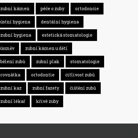
zubní kámen
péče o zuby
ortodoncie
ústní hygiena
dentální hygiena
zubní hygiena
estetická stomatologie
úsměv
zubní kámen u dětí
bělení zubů
zubní plak
stomatologie
rovnátka
ortodontie
citlivost zubů
zubní kaz
zubní fazety
čištění zubů
zubní lékař
křivé zuby