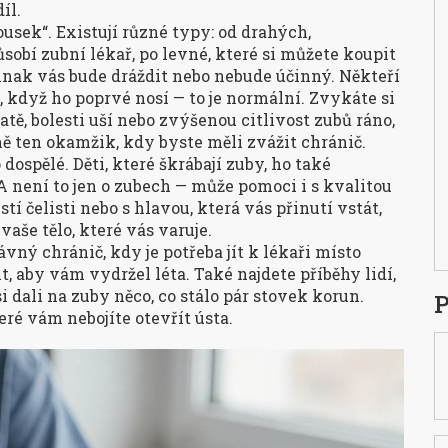
íl.
usek“. Existují různé typy: od drahých,
obí zubní lékař, po levné, které si můžete koupit
jinak vás bude dráždit nebo nebude účinný. Někteří
 když ho poprvé nosí — to je normální. Zvykáte si
atě, bolesti uší nebo zvýšenou citlivost zubů ráno,
ně ten okamžik, kdy byste měli zvážit chránič.
dospělé. Děti, které škrábají zuby, ho také
A není to jen o zubech — může pomoci i s kvalitou
tí čelisti nebo s hlavou, která vás přinutí vstát,
vaše tělo, které vás varuje.
ávný chránič, kdy je potřeba jít k lékaři místo
it, aby vám vydržel léta. Také najdete příběhy lidí,
e si dali na zuby něco, co stálo pár stovek korun.
P
teré vám nebojíte otevřít ústa.