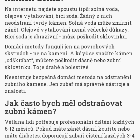
Na internetu najdete spoustu tipů: solná voda,
olejové vytahování, bicí soda. Žádný z nich
neodstraní tvrdý kámen. Solná voda může zmírnit
zánět. Olejové vytahování nemá vědecké důkazy.
Bicí soda je abrazivní - může poškodit sklovinku.
Domácí metody fungují jen na povrchových
skvrnách - ne na kameni. A když se snažíte kámen
„odškrábat“, můžete poškodit dásně nebo zubní
sklovinku. To je drahé a bolestivé.
Neexistuje bezpečná domácí metoda na odstranění
zubního kamene. Jen zubař má správné nástroje a
znalosti.
Jak často bych měl odstraňovat
zubní kámen?
Většina lidí potřebuje profesionální čištění každých
6-12 měsíců. Pokud máte zánět dásní, kouříte nebo
máte diabetes, doporučují zubaři čištění každých 3-4