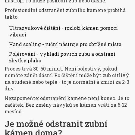
nástroji. To může poškodit zub nebo dásně.
Profesionální odstranění zubního kamene probíhá
takto:
Ultrazvukové čištění - rozloží kámen pomocí
vibrací
Hand scaling - ruční nástroje pro obtížné místa
Polérování - vyhladí povrch zubu a odstraní
zbytky plaku
Proces trvá 30-60 minut. Není bolestivý, pokud
nemáte zánět dásní. Po čištění může být zub citlivý
na studené nebo teplé - to je normální a zmizí za 2-3
dny.
Nezapomeňte: odstranění kamene není konec. Je to
začátek. Bez změny návyků se kámen vrátí za 6-12
měsíců.
Je možné odstranit zubní
kámen doma?