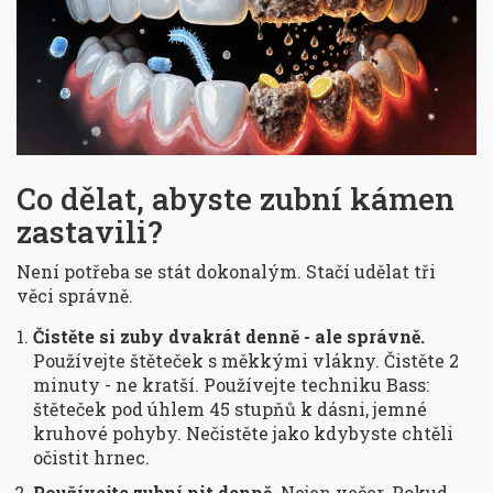
Co dělat, abyste zubní kámen
zastavili?
Není potřeba se stát dokonalým. Stačí udělat tři
věci správně.
Čistěte si zuby dvakrát denně - ale správně.
Používejte štěteček s měkkými vlákny. Čistěte 2
minuty - ne kratší. Používejte techniku Bass:
štěteček pod úhlem 45 stupňů k dásni, jemné
kruhové pohyby. Nečistěte jako kdybyste chtěli
očistit hrnec.
Používejte zubní nit denně.
Nejen večer. Pokud