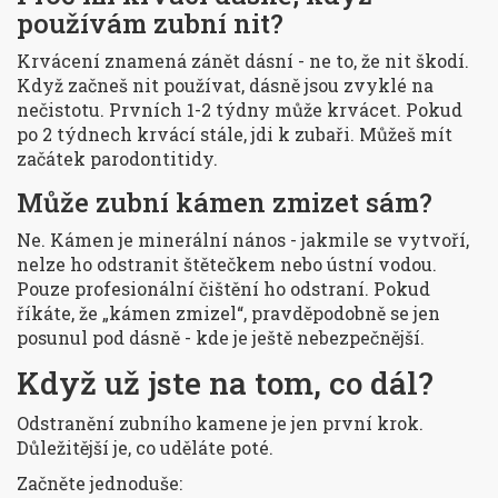
používám zubní nit?
Krvácení znamená zánět dásní - ne to, že nit škodí.
Když začneš nit používat, dásně jsou zvyklé na
nečistotu. Prvních 1-2 týdny může krvácet. Pokud
po 2 týdnech krvácí stále, jdi k zubaři. Můžeš mít
začátek parodontitidy.
Může zubní kámen zmizet sám?
Ne. Kámen je minerální nános - jakmile se vytvoří,
nelze ho odstranit štětečkem nebo ústní vodou.
Pouze profesionální čištění ho odstraní. Pokud
říkáte, že „kámen zmizel“, pravděpodobně se jen
posunul pod dásně - kde je ještě nebezpečnější.
Když už jste na tom, co dál?
Odstranění zubního kamene je jen první krok.
Důležitější je, co uděláte poté.
Začněte jednoduše: