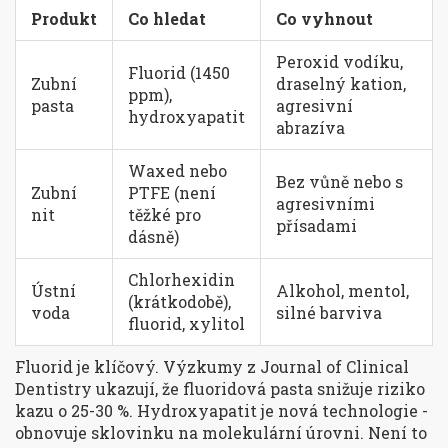
Produkt
Co hledat
Co vyhnout
Peroxid vodíku,
Fluorid (1450
Zubní
draselný kation,
ppm),
pasta
agresivní
hydroxyapatit
abrazíva
Waxed nebo
Bez vůně nebo s
Zubní
PTFE (není
agresivními
nit
těžké pro
přísadami
dásně)
Chlorhexidin
Ústní
Alkohol, mentol,
(krátkodobě),
voda
silné barviva
fluorid, xylitol
Fluorid je klíčový. Výzkumy z
Journal of Clinical
Dentistry
ukazují, že fluoridová pasta snižuje riziko
kazu o 25-30 %. Hydroxyapatit je nová technologie -
obnovuje sklovinku na molekulární úrovni. Není to