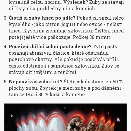
kyselině celou hodinu. Výsledek? Zuby se stávají
citlivými a průhlednými na koncích.
Čistíš si zuby hned po jídle?
Pokud jsi snědl něco
kyselého - jako citron, jogurt nebo ovoce - nečisti
hned. Kyselina zjemňuje sklovinku. Čištění hned
poté ji ještě více poškozuje. Počkej 30 minut.
Používáš bílící zubní pastu denně?
Tyto pasty
obsahují abrazivní částice, které odstraňují
povrchové skvrny. Ale pokud je používáš příliš
často, odstraňují i samotnou sklovinku. Zuby se
stávají citlivějšími a tenčími.
Nepoužíváš zubní nit?
Štěteček dostane jen 60 %
plochy zubu. Zbytek je mezi zuby a pod dásněmi -
tam se tvoří 80 % kazu a kamene.