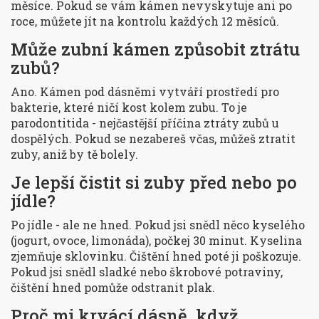
měsíce. Pokud se vám kámen nevyskytuje ani po
roce, můžete jít na kontrolu každých 12 měsíců.
Může zubní kámen způsobit ztrátu
zubů?
Ano. Kámen pod dásněmi vytváří prostředí pro
bakterie, které ničí kost kolem zubu. To je
parodontitida - nejčastější příčina ztráty zubů u
dospělých. Pokud se nezabereš včas, můžeš ztratit
zuby, aniž by tě bolely.
Je lepší čistit si zuby před nebo po
jídle?
Po jídle - ale ne hned. Pokud jsi snědl něco kyselého
(jogurt, ovoce, limonáda), počkej 30 minut. Kyselina
zjemňuje sklovinku. Čištění hned poté ji poškozuje.
Pokud jsi snědl sladké nebo škrobové potraviny,
čištění hned pomůže odstranit plak.
Proč mi krvácí dásně, když