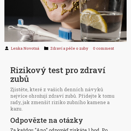
Lenka Novotná
Zdraví a péče o zuby
0 comment
Rizikový test pro zdraví
zubů
Zjistěte, které z vašich denních návyků
nejvíce ohrožují zdraví zubů. Přidejte k tomu
rady, jak zmenšit riziko zubního kamene a
kazu.
Odpovězte na otázky
Za každou "Ano" odpověď získáte 1 bod. Po