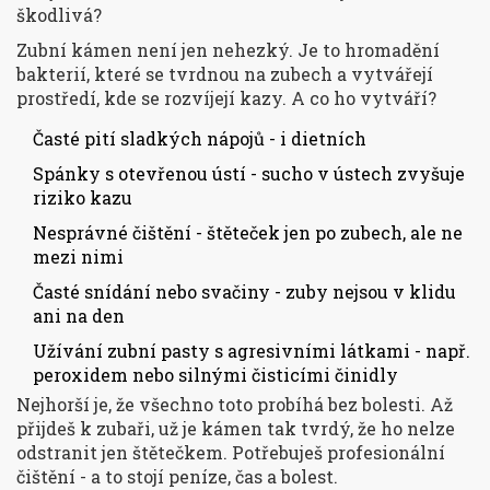
škodlivá?
Zubní kámen není jen nehezký. Je to hromadění
bakterií, které se tvrdnou na zubech a vytvářejí
prostředí, kde se rozvíjejí kazy. A co ho vytváří?
Časté pití sladkých nápojů - i dietních
Spánky s otevřenou ústí - sucho v ústech zvyšuje
riziko kazu
Nesprávné čištění - štěteček jen po zubech, ale ne
mezi nimi
Časté snídání nebo svačiny - zuby nejsou v klidu
ani na den
Užívání zubní pasty s agresivními látkami - např.
peroxidem nebo silnými čisticími činidly
Nejhorší je, že všechno toto probíhá bez bolesti. Až
přijdeš k zubaři, už je kámen tak tvrdý, že ho nelze
odstranit jen štětečkem. Potřebuješ profesionální
čištění - a to stojí peníze, čas a bolest.