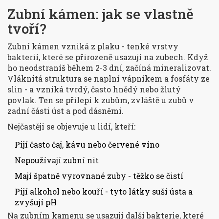
Zubní kámen: jak se vlastně
tvoří?
Zubní kámen vzniká z plaku - tenké vrstvy
bakterií, které se přirozeně usazují na zubech. Když
ho neodstraníš během 2-3 dní, začíná mineralizovat.
Vláknitá struktura se naplní vápníkem a fosfáty ze
slin - a vzniká tvrdý, často hnědý nebo žlutý
povlak. Ten se přilepí k zubům, zvláště u zubů v
zadní části úst a pod dásněmi.
Nejčastěji se objevuje u lidí, kteří:
Pijí často čaj, kávu nebo červené víno
Nepoužívají zubní nit
Mají špatně vyrovnané zuby - těžko se čistí
Pijí alkohol nebo kouří - tyto látky suší ústa a
zvyšují pH
Na zubním kamenu se usazují další bakterie, které