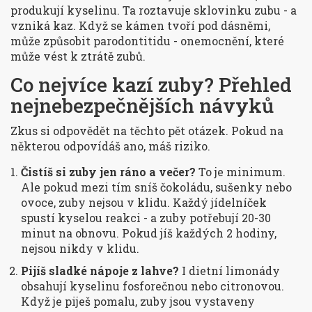
produkují kyselinu. Ta roztavuje sklovinku zubu - a
vzniká kaz. Když se kámen tvoří pod dásněmi,
může způsobit parodontitidu - onemocnění, které
může vést k ztrátě zubů.
Co nejvíce kazí zuby? Přehled
nejnebezpečnějších návyků
Zkus si odpovědět na těchto pět otázek. Pokud na
některou odpovídáš ano, máš riziko.
Čistíš si zuby jen ráno a večer?
To je minimum.
Ale pokud mezi tím sníš čokoládu, sušenky nebo
ovoce, zuby nejsou v klidu. Každý jídelníček
spustí kyselou reakci - a zuby potřebují 20-30
minut na obnovu. Pokud jíš každých 2 hodiny,
nejsou nikdy v klidu.
Pijíš sladké nápoje z lahve?
I dietní limonády
obsahují kyselinu fosforečnou nebo citronovou.
Když je piješ pomalu, zuby jsou vystaveny