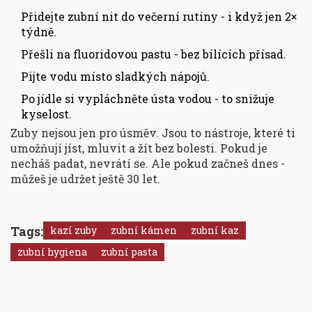
Přidejte zubní nit do večerní rutiny - i když jen 2×
týdně.
Přešli na fluoridovou pastu - bez bílících přísad.
Pijte vodu místo sladkých nápojů.
Po jídle si vypláchněte ústa vodou - to snižuje
kyselost.
Zuby nejsou jen pro úsměv. Jsou to nástroje, které ti
umožňují jíst, mluvit a žít bez bolesti. Pokud je
necháš padat, nevrátí se. Ale pokud začneš dnes -
můžeš je udržet ještě 30 let.
Tags:
kazí zuby
zubní kámen
zubní kaz
zubní hygiena
zubní pasta