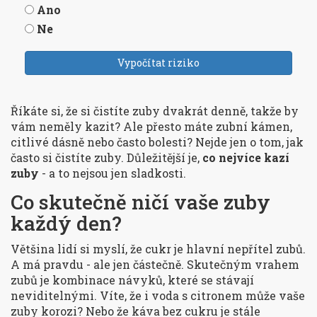
Ano
Ne
Vypočítat riziko
Říkáte si, že si čistíte zuby dvakrát denně, takže by
vám neměly kazit? Ale přesto máte zubní kámen,
citlivé dásně nebo často bolesti? Nejde jen o tom, jak
často si čistíte zuby. Důležitější je,
co nejvíce kazí
zuby
- a to nejsou jen sladkosti.
Co skutečně ničí vaše zuby
každý den?
Většina lidí si myslí, že cukr je hlavní nepřítel zubů.
A má pravdu - ale jen částečně. Skutečným vrahem
zubů je kombinace návyků, které se stávají
neviditelnými. Víte, že i voda s citronem může vaše
zuby korozi? Nebo že káva bez cukru je stále