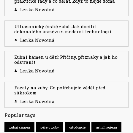
praktické rady a co dělat, když to nejde doma
Lenka Novotná
Ultrasonický čistič zubů: Jak docílit
dokonalého úsměvu s moderní technologií
Lenka Novotná
Zubní kámen u dětí: Příčiny, příznaky a jak ho
odstranit
Lenka Novotná
Fazety na zuby: Co potřebujete vědět před
zákrokem
Lenka Novotná
Popular tags
zubní kámen
péče o zuby
ortodoncie
ústní hygiena