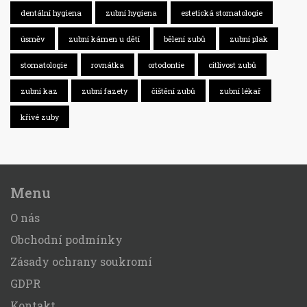
dentální hygiena
zubní hygiena
estetická stomatologie
úsměv
zubní kámen u dětí
bělení zubů
zubní plak
stomatologie
rovnátka
ortodontie
citlivost zubů
zubní kaz
zubní fazety
čištění zubů
zubní lékař
křivé zuby
Menu
O nás
Obchodní podmínky
Zásady ochrany soukromí
GDPR
Kontakt