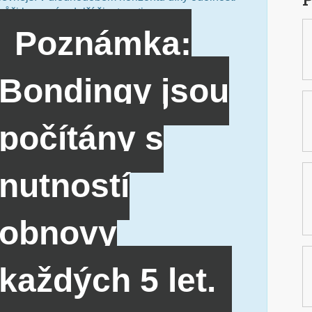
vůči barvení a delší životnosti.
Poznámka:
Bondingy jsou
počítány s
nutností
obnovy
každých 5 let.