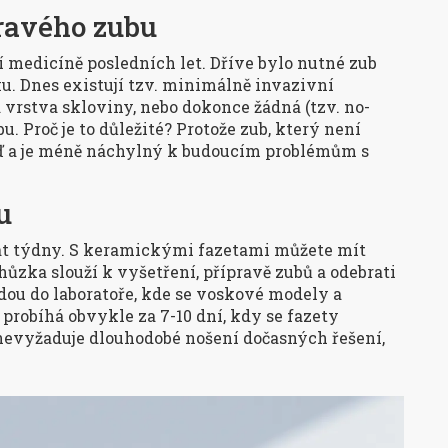
ravého zubu
í medicíně posledních let. Dříve bylo nutné zub
u. Dnes existují tzv.
minimálně invazivní
 vrstva skloviny, nebo dokonce žádná (tzv. no-
. Proč je to důležité? Protože zub, který není
ěď a je méně náchylný k budoucím problémům s
u
vat týdny. S keramickými fazetami můžete mít
zka slouží k vyšetření, přípravě zubů a odebrati
jdou do laboratoře, kde se voskové modely a
probíhá obvykle za 7-10 dní, kdy se fazety
a nevyžaduje dlouhodobé nošení dočasných řešení,