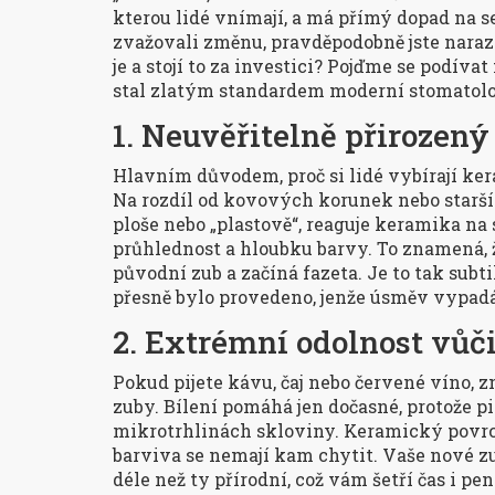
kterou lidé vnímají, a má přímý dopad na s
zvažovali změnu, pravděpodobně jste naraz
je a stojí to za investici? Pojďme se podíva
stal zlatým standardem moderní stomatolo
1. Neuvěřitelně přirozený
Hlavním důvodem, proč si lidé vybírají ker
Na rozdíl od kovových korunek nebo starš
ploše nebo „plastově“, reaguje keramika na 
průhlednost a hloubku barvy. To znamená, 
původní zub a začíná fazeta. Je to tak subtil
přesně bylo provedeno, jenže úsměv vypadá
2. Extrémní odolnost vůč
Pokud pijete kávu, čaj nebo červené víno, z
zuby. Bílení pomáhá jen dočasné, protože p
mikrotrhlinách skloviny. Keramický povrch
barviva se nemají kam chytit. Vaše nové z
déle než ty přírodní, což vám šetří čas i pen