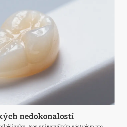
ckých nedokonalostí
í bílejší zuby. Jsou univerzálním nástrojem pro