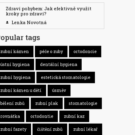
Zdraví pohybem: Jak efektivně využít
kroky pro zdraví?
Lenka Novotná
opular tags
zubní kámen
péče o zuby
ortodoncie
ústní hygiena
dentální hygiena
zubní hygiena
estetická stomatologie
zubní kámen u dětí
úsměv
bělení zubů
zubní plak
stomatologie
rovnátka
ortodontie
zubní kaz
zubní fazety
čištění zubů
zubní lékař