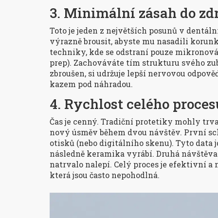
3. Minimální zásah do zd
Toto je jeden z největších posunů v dentáln
výrazně brousit, abyste mu nasadili korunk
techniky
, kde se odstraní pouze mikronová
prep). Zachováváte tím strukturu svého zubu
zbroušen, si udržuje lepší nervovou odpov
kazem pod náhradou.
4. Rychlost celého proces
Čas je cenný. Tradiční protetiky mohly tr
nový úsměv během dvou návštěv. První schů
otisků (nebo digitálního skenu). Tyto data 
následně keramika vyrábí. Druhá návštěva 
natrvalo nalepí. Celý proces je efektivní 
která jsou často nepohodlná.