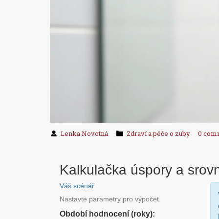
Lenka Novotná
Zdraví a péče o zuby
0 com
Kalkulačka úspory a srov
Váš scénář
Nastavte parametry pro výpočet.
Období hodnocení (roky):