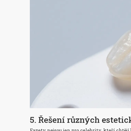
5. Řešení různých esteti
Fazety nejsou jen pro celebrity, kteří chtěj