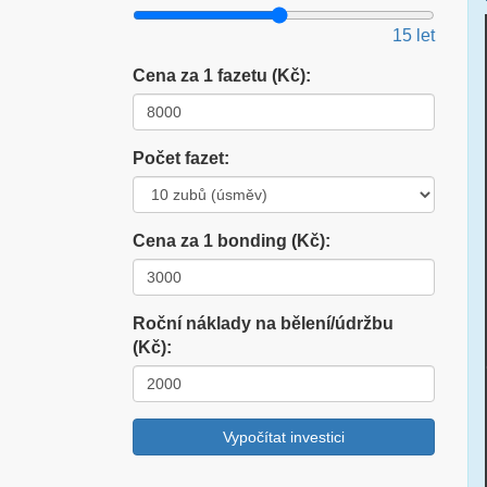
15
let
Cena za 1 fazetu (Kč):
Počet fazet:
Cena za 1 bonding (Kč):
Roční náklady na bělení/údržbu
(Kč):
Vypočítat investici