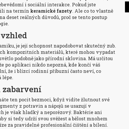
ebevědomí i sociální interakce. Pokud jste
ili na termín
keramické fazety
. Ale co to vlastně
t na deset reálných důvodů, proč se tento postup
gie.
 vzhled
amiku, je její schopnost napodobovat skutečný zub.
ích kompozitních materiálů, které mohou vypadat
světlo podobně jako přírodní sklovina. Má určitou
že po aplikaci nikdo nepozná, kde končí váš
ní, že i blízcí rodinní příbuzní často neví, co
 lépe.
i zabarvení
náte ten pocit bezmoci, když vidíte žlutnout své
igmenty z potravin a nápojů se usazují v
 je však hladký a neporézový. Baktérie ani
uby si tedy udrží svou svěžest a bělost mnohem
íze za pravidelné profesionální čištění a bílení.