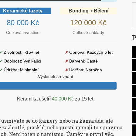
Keramické fazety
Bonding + Bělení
80 000 Kč
120 000 Kč
Celková investice
Celkové náklady
P
✔
Životnost: ~15+ let
✘
Obnova: Každých 5 let
✔
Odolnost: Vynikající
✘
Barvení: Časté
✔
Údržba: Minimální
✘
Údržba: Náročná
Výsledek srovnání
Keramika ušetří
40 000 Kč
za 15 let.
em, usmíváte se do kamery nebo na kamaráda, ale
zažloutlé, prasklé, nebo prostě nemají tu správnou
ách. Není to jen o narcismu. Úsměv je první věc,