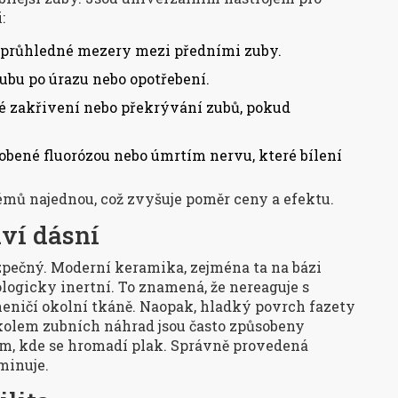
:
průhledné mezery mezi předními zuby.
ubu po úrazu nebo opotřebení.
é zakřivení nebo překrývání zubů, pokud
bené fluorózou nebo úmrtím nervu, které bílení
mů najednou, což zvyšuje poměr ceny a efektu.
aví dásní
zpečný. Moderní keramika, zejména ta na bázi
ologicky inertní. To znamená, že nereaguje s
neničí okolní tkáně. Naopak, hladký povrch fazety
 kolem zubních náhrad jsou často způsobeny
, kde se hromadí plak. Správně provedená
minuje.