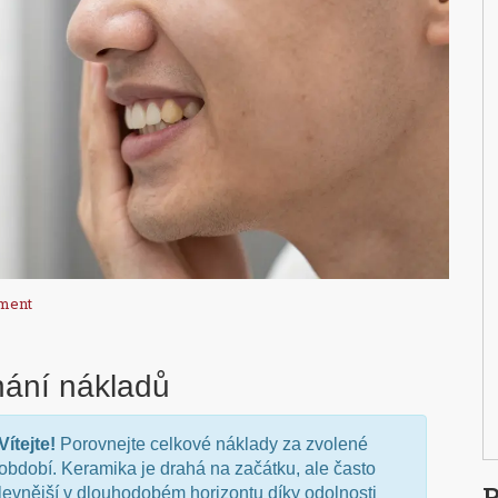
ment
nání nákladů
Vítejte!
Porovnejte celkové náklady za zvolené
období. Keramika je drahá na začátku, ale často
P
levnější v dlouhodobém horizontu díky odolnosti