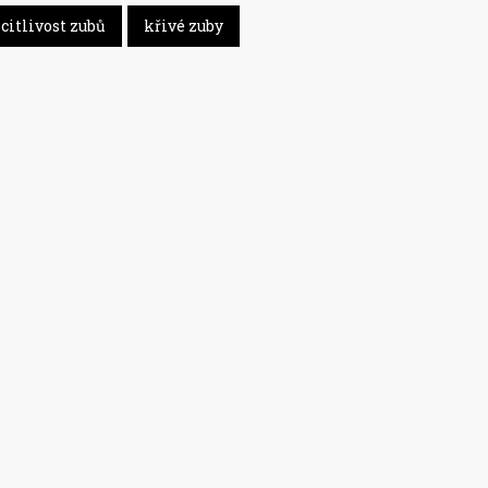
citlivost zubů
křivé zuby