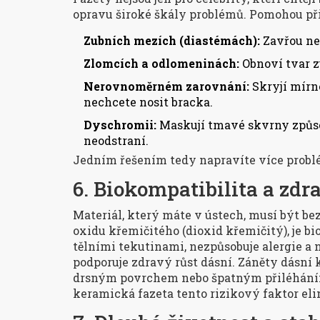
opravu široké škály problémů. Pomohou při
Zubních mezích (diastémách):
Zavřou ne
Zlomcích a odlomeninách:
Obnoví tvar z
Nerovnoměrném zarovnání:
Skryjí mírn
nechcete nosit bracka.
Dyschromii:
Maskují tmavé skvrny způso
neodstraní.
Jedním řešením tedy napravíte více problé
6. Biokompatibilita a zdr
Materiál, který máte v ústech, musí být be
oxidu křemičitého (dioxid křemičitý), je bi
tělními tekutinami, nezpůsobuje alergie a 
podporuje zdravý růst dásní. Záněty dásní
drsným povrchem nebo špatným přiléháním
keramická fazeta tento rizikový faktor eli