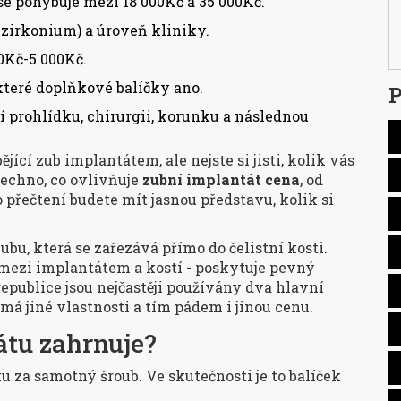
e pohybuje mezi 18 000Kč a 35 000Kč.
s zirkonium) a úroveň kliniky.
00Kč-5 000Kč.
ěkteré doplňkové balíčky ano.
P
 prohlídku, chirurgii, korunku a následnou
jící zub implantátem, ale nejste si jisti, kolik vás
šechno, co ovlivňuje
zubní implantát cena
, od
 přečtení budete mít jasnou představu, kolik si
bu, která se zařezává přímo do čelistní kosti.
 mezi implantátem a kostí - poskytuje pevný
publice jsou nejčastěji používány dva hlavní
 má jiné vlastnosti a tím pádem i jinou cenu.
átu zahrnuje?
ku za samotný šroub. Ve skutečnosti je to balíček