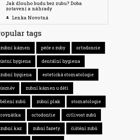
Jak dlouho budu bez zubu? Doba
zotavení a náhrady
Lenka Novotná
opular tags
zubní kámen
péče o zuby
ortodoncie
ústní hygiena
dentální hygiena
zubní hygiena
estetická stomatologie
úsměv
zubní kámen u dětí
bělení zubů
zubní plak
stomatologie
rovnátka
ortodontie
citlivost zubů
zubní kaz
zubní fazety
čištění zubů