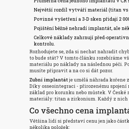
Průměrná cena jednoho implantátu v ČR s
Největší rozdíl vytváří materiál (titan v
Povinné vyšetření a 3‑D sken přidají 2 0
Pojištění běžně nehradí implantát, ale n
Celkové náklady zahrnují před‑operativní
kontrolu.
Rozhodujete se, zda si nechat nahradit chybě
to bude stát? V tomto článku rozebíráme v
materiálu po náklady na následnou péči. Po
musíte připravit a na co si dát pozor.
Zubní implantát
je umělá náhrada kořene zu
Díky osseointegraci - přirozenému spojení
základ pro korunku nebo můstek. V České re
materiály:
titan
a
zirkonium
. Každý z nich
Co všechno cena implant
Většina lidí si představí cenu jen jako část
několika položek: