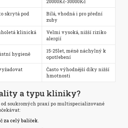
20000Kč-30000Kč
to skrytá pod
Bílá, vhodná i pro přední
zuby
uholetá klinická
Velmi vysoká, nižší riziko
alergií
15-25let, méně náchylný k
 ústní hygieně
opotřebení
vyžadovat
Často výhodnější díky nižší
i
hmotnosti
kality a typu kliniky?
- od soukromých praxí po multispecializované
očekávat:
 za celý balíček.