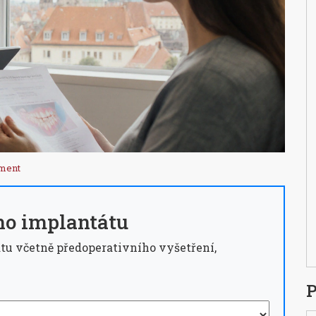
ment
ho implantátu
tu včetně předoperativního vyšetření,
P