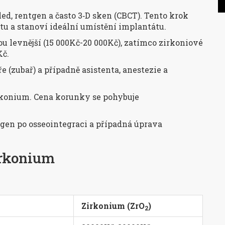
ed, rentgen a často 3‑D sken (CBCT). Tento krok
tu a stanoví ideální umístění implantátu.
ou levnější (15 000Kč-20 000Kč), zatímco zirkoniové
Kč.
e (
zubař
) a případně asistenta, anestezie a
rkonium. Cena korunky se pohybuje
tgen po osseointegraci a případná úprava
irkonium
Zirkonium (ZrO
)
2