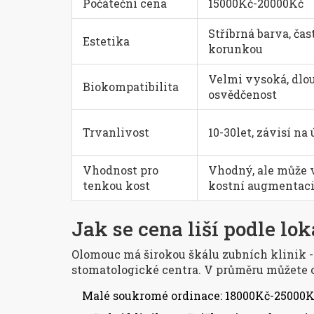
Počáteční cena
15000Kč-20000Kč
Stříbrná barva, čas
Estetika
korunkou
Velmi vysoká, dlo
Biokompatibilita
osvědčenost
Trvanlivost
10-30let, závisí na
Vhodnost pro
Vhodný, ale může 
tenkou kost
kostní augmentac
Jak se cena liší podle lo
Olomouc má širokou škálu zubních klinik 
stomatologické centra. V průměru můžete 
Malé soukromé ordinace: 18000Kč-25000Kč