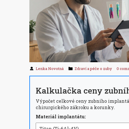
Lenka Novotná
Zdraví a péče o zuby
0 com
Kalkulačka ceny zubní
Výpočet celkové ceny zubního implantá
chirurgického zákroku a korunky.
Materiál implantátu: