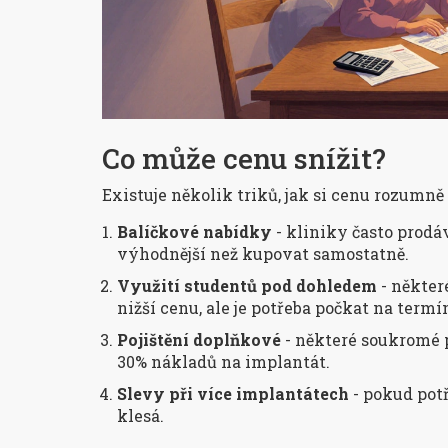
Co může cenu snížit?
Existuje několik triků, jak si cenu rozumně 
Balíčkové nabídky
- kliniky často prodáv
výhodnější než kupovat samostatně.
Využití studentů pod dohledem
- někter
nižší cenu, ale je potřeba počkat na termí
Pojištění doplňkové
- některé soukromé p
30% nákladů na implantát.
Slevy při více implantátech
- pokud potř
klesá.