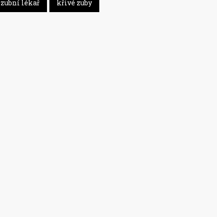
zubní lékař
křivé zuby