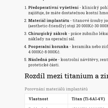
Předoperativní vyšetření
- klinický pohl
zajišťuje, že máte dostatečnou kostní hmo
Materiál implantátu
- titanové šrouby js
(aesthetic‑friendly) stojí 20 000Kč-30 000
Chirurgický zákrok
- práce zubního lékař
náklady na operační sál.
Pooperační korunka
- keramika nebo zi
4 000Kč-8 000Kč.
Následná péče
- kontrolní návštěvy, ren
protetické části.
Rozdíl mezi titanium a z
Porovnání materiálů implantátů
Vlastnost
Titan (Ti‑6Al‑4V)