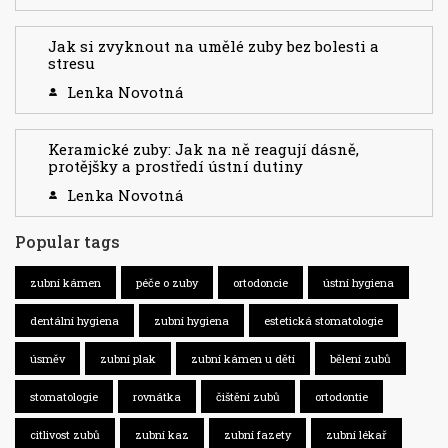
Jak si zvyknout na umělé zuby bez bolesti a
stresu
Lenka Novotná
Keramické zuby: Jak na ně reagují dásně,
protějšky a prostředí ústní dutiny
Lenka Novotná
Popular tags
zubní kámen
péče o zuby
ortodoncie
ústní hygiena
dentální hygiena
zubní hygiena
estetická stomatologie
úsměv
zubní plak
zubní kámen u dětí
bělení zubů
stomatologie
rovnátka
čištění zubů
ortodontie
citlivost zubů
zubní kaz
zubní fazety
zubní lékař