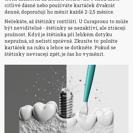
citlivé dásně nebo používáte kartáček dvakrát
denně, doporučuji ho měnit každé 2-2,5 měsíce.
Nečekáte, až štětinky roztříští. U Curaproxu to může
být neviditelné - štětinky se nezakřiví, ale ztrácejí
pružnost. Když je štětinka při lehkém dotyku
nepružná, už nečistí správně. Zkusíte to: položte
kartáček na ruku a lehce se dotkněte. Pokud se
štětinky nevracejí zpět, je čas ho vyměnit.