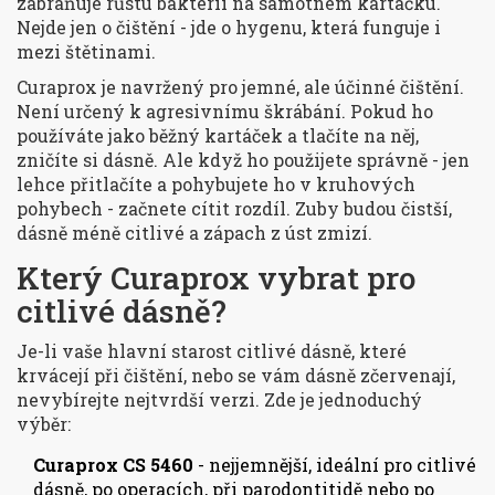
zabraňuje růstu bakterií na samotném kartáčku.
Nejde jen o čištění - jde o hygenu, která funguje i
mezi štětinami.
Curaprox je navržený pro jemné, ale účinné čištění.
Není určený k agresivnímu škrábání. Pokud ho
používáte jako běžný kartáček a tlačíte na něj,
zničíte si dásně. Ale když ho použijete správně - jen
lehce přitlačíte a pohybujete ho v kruhových
pohybech - začnete cítit rozdíl. Zuby budou čistší,
dásně méně citlivé a zápach z úst zmizí.
Který Curaprox vybrat pro
citlivé dásně?
Je-li vaše hlavní starost citlivé dásně, které
krvácejí při čištění, nebo se vám dásně zčervenají,
nevybírejte nejtvrdší verzi. Zde je jednoduchý
výběr:
Curaprox CS 5460
- nejjemnější, ideální pro citlivé
dásně, po operacích, při parodontitidě nebo po