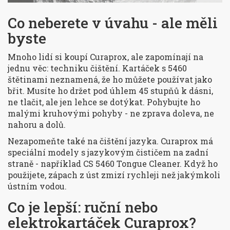
Co neberete v úvahu - ale měli
byste
Mnoho lidí si koupí Curaprox, ale zapomínají na
jednu věc: techniku čištění. Kartáček s 5460
štětinami neznamená, že ho můžete používat jako
břit. Musíte ho držet pod úhlem 45 stupňů k dásni,
ne tlačit, ale jen lehce se dotýkat. Pohybujte ho
malými kruhovými pohyby - ne zprava doleva, ne
nahoru a dolů.
Nezapomeňte také na čištění jazyka. Curaprox má
speciální modely s jazykovým čističem na zadní
straně - například CS 5460 Tongue Cleaner. Když ho
použijete, zápach z úst zmizí rychleji než jakýmkoli
ústním vodou.
Co je lepší: ruční nebo
elektrokartáček Curaprox?