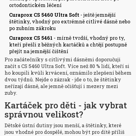
ortodontickém léčení
Curaprox CS 5460 Ultra Soft
- ještě jemnější
štětinky, vhodný pro extrémně citlivé dásně nebo
po zubním zákroku
Curaprox CS 5461
- mírně tvrdší, vhodný pro ty,
kteří přešli z běžných kartáčků a chtějí postupně
přejít na jemnější čištění
Pro začátečníky s citlivými dásněmi doporučuji
začít s CS 5460 Ultra Soft. Více než 80 % lidí, kteří si
ho koupili kvůli krvácení, oznámilo zlepšení během
dvou týdnů. Nejde o zázrak - jde o to, že štětinky
neřízají dásně, ale jemně očišťují i mezery mezi
zuby.
Kartáček pro děti - jak vybrat
správnou velikost?
Dětské ústní dutiny jsou menší, a štětinky, které
jsou vhodné pro dospělé, mohou být pro dítě příliš