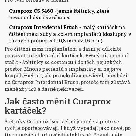
Curaprox CS 5460
- jemné štětinky, které
nezanechávají škrábance
Curaprox Interdental Brush
- malý kartáček na
čištění mezi zuby a kolem implantátů (dostupný v
různých průměrech: 0,8 mm až 1,5 mm)
Pro čištění mezi implantátem a dásní je důležité
používat interdentalní kartáček. Běžný nit nemusí
stačit - štětinky se dostanou i do těch nejúzkých
prostor. Mnoho pacientů s implantáty si nejprve
koupí běžný nit, ale po několika měsících přechází
na Curaprox Interdental Brush, protože tam zůstává
méně zbytků a dásně nekrvácejí.
Jak často měnit Curaprox
kartáček?
Štětinky Curaprox jsou velmi jemné - a proto se
rychle opotřebovávají. I když vypadají jako nové, po
třech měsících už nečistí efektivně. Pokud máte