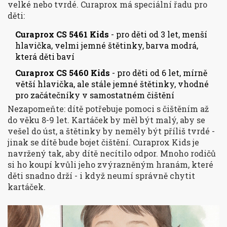
velké nebo tvrdé. Curaprox má speciální řadu pro
děti:
Curaprox CS 5461 Kids
- pro děti od 3 let, menší
hlavička, velmi jemné štětinky, barva modrá,
která děti baví
Curaprox CS 5460 Kids
- pro děti od 6 let, mírně
větší hlavička, ale stále jemné štětinky, vhodné
pro začátečníky v samostatném čištění
Nezapomeňte: dítě potřebuje pomoci s čištěním až
do věku 8-9 let. Kartáček by měl být malý, aby se
vešel do úst, a štětinky by neměly být příliš tvrdé -
jinak se dítě bude bojet čištění. Curaprox Kids je
navržený tak, aby dítě necítilo odpor. Mnoho rodičů
si ho koupí kvůli jeho zvýrazněným hranám, které
děti snadno drží - i když neumí správně chytit
kartáček.