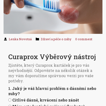
Lenka Novotná
Zdraví a péče o zuby
0 comment
Curaprox Výběrový nástroj
Zjistěte, který Curaprox kartáček je pro vás
nejvhodnější. Odpovězte na několik otázek a
my vám doporučíme správnou verzi pro vaše
potřeby.
1. Jaký je váš hlavní problém s dásněmi nebo
zuby?
Citlivé dásně, krvácení nebo zánět