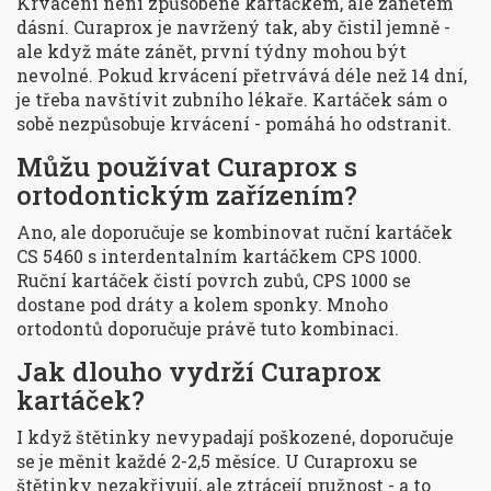
Krvácení není způsobené kartáčkem, ale zánětem
dásní. Curaprox je navržený tak, aby čistil jemně -
ale když máte zánět, první týdny mohou být
nevolné. Pokud krvácení přetrvává déle než 14 dní,
je třeba navštívit zubního lékaře. Kartáček sám o
sobě nezpůsobuje krvácení - pomáhá ho odstranit.
Můžu používat Curaprox s
ortodontickým zařízením?
Ano, ale doporučuje se kombinovat ruční kartáček
CS 5460 s interdentalním kartáčkem CPS 1000.
Ruční kartáček čistí povrch zubů, CPS 1000 se
dostane pod dráty a kolem sponky. Mnoho
ortodontů doporučuje právě tuto kombinaci.
Jak dlouho vydrží Curaprox
kartáček?
I když štětinky nevypadají poškozené, doporučuje
se je měnit každé 2-2,5 měsíce. U Curaproxu se
štětinky nezakřivují, ale ztrácejí pružnost - a to