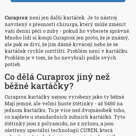
Curaprox
není jen další kartáček. Je to nástroj
navržený s přesností chirurga, který může změnit
vaši denní péči o zuby - pokud ho vyberete správně.
Mnoho lidí si koupí Curaprox jen proto, že je známý,
ale pak se diví, že jim dásně krvácejí nebo že se
kartáček rychle roztříští. Problém není v kartáčku.
Problém je v tom, že ho nevybrali podle svých
potřeb.
Co dělá Curaprox jiný než
běžné kartáčky?
Curaprox kartáčky nejsou vyrobeny jako ty běžné.
Mají jemné, ale velmi husté štětinky - až 5460 na
jednom kartáčku. To je více než dvojnásobek toho,
co najdete u standardních zubních kartáčků. Tyto
štětinky jsou z polyamidu, ne z nylonu, a jsou
ošetřeny speciální technologií CUREN, která