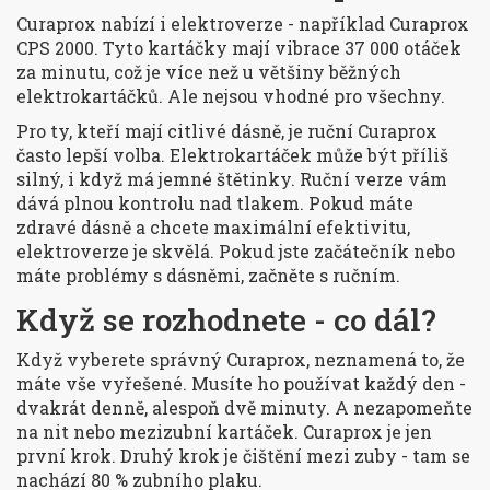
Curaprox nabízí i elektroverze - například Curaprox
CPS 2000. Tyto kartáčky mají vibrace 37 000 otáček
za minutu, což je více než u většiny běžných
elektrokartáčků. Ale nejsou vhodné pro všechny.
Pro ty, kteří mají citlivé dásně, je ruční Curaprox
často lepší volba. Elektrokartáček může být příliš
silný, i když má jemné štětinky. Ruční verze vám
dává plnou kontrolu nad tlakem. Pokud máte
zdravé dásně a chcete maximální efektivitu,
elektroverze je skvělá. Pokud jste začátečník nebo
máte problémy s dásněmi, začněte s ručním.
Když se rozhodnete - co dál?
Když vyberete správný Curaprox, neznamená to, že
máte vše vyřešené. Musíte ho používat každý den -
dvakrát denně, alespoň dvě minuty. A nezapomeňte
na nit nebo mezizubní kartáček. Curaprox je jen
první krok. Druhý krok je čištění mezi zuby - tam se
nachází 80 % zubního plaku.