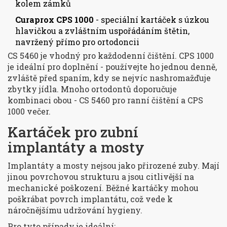
kolem zámků
Curaprox CPS 1000
- speciální kartáček s úzkou
hlavičkou a zvláštním uspořádáním štětin,
navržený přímo pro ortodoncii
CS 5460 je vhodný pro každodenní čištění. CPS 1000
je ideální pro doplnění - používejte ho jednou denně,
zvláště před spaním, kdy se nejvíc nashromažďuje
zbytky jídla. Mnoho ortodontů doporučuje
kombinaci obou - CS 5460 pro ranní čištění a CPS
1000 večer.
Kartáček pro zubní
implantáty a mosty
Implantáty a mosty nejsou jako přirozené zuby. Mají
jinou povrchovou strukturu a jsou citlivější na
mechanické poškození. Běžné kartáčky mohou
poškrábat povrch implantátu, což vede k
náročnějšímu udržování hygieny.
Pro tyto případy je ideální: