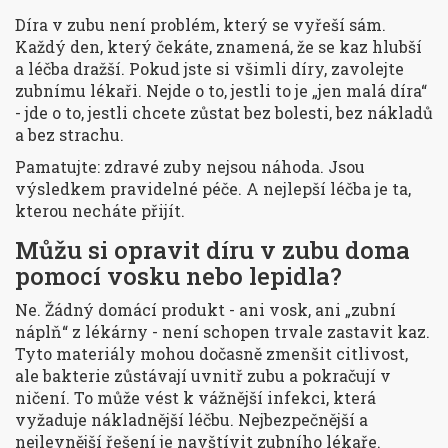
Díra v zubu není problém, který se vyřeší sám.
Každý den, který čekáte, znamená, že se kaz hlubší
a léčba dražší. Pokud jste si všimli díry, zavolejte
zubnímu lékaři. Nejde o to, jestli to je „jen malá díra“
- jde o to, jestli chcete zůstat bez bolesti, bez nákladů
a bez strachu.
Pamatujte: zdravé zuby nejsou náhoda. Jsou
výsledkem pravidelné péče. A nejlepší léčba je ta,
kterou necháte přijít.
Můžu si opravit díru v zubu doma
pomocí vosku nebo lepidla?
Ne. Žádný domácí produkt - ani vosk, ani „zubní
náplň“ z lékárny - není schopen trvale zastavit kaz.
Tyto materiály mohou dočasně zmenšit citlivost,
ale bakterie zůstávají uvnitř zubu a pokračují v
ničení. To může vést k vážnější infekci, která
vyžaduje nákladnější léčbu. Nejbezpečnější a
nejlevnější řešení je navštívit zubního lékaře.