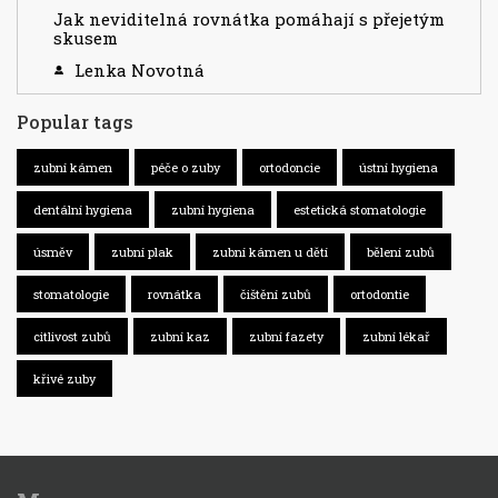
Jak neviditelná rovnátka pomáhají s přejetým
skusem
Lenka Novotná
Popular tags
zubní kámen
péče o zuby
ortodoncie
ústní hygiena
dentální hygiena
zubní hygiena
estetická stomatologie
úsměv
zubní plak
zubní kámen u dětí
bělení zubů
stomatologie
rovnátka
čištění zubů
ortodontie
citlivost zubů
zubní kaz
zubní fazety
zubní lékař
křivé zuby