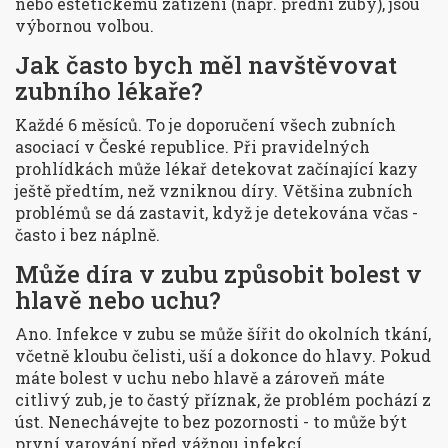
nebo estetickému zatížení (např. přední zuby), jsou
výbornou volbou.
Jak často bych měl navštěvovat
zubního lékaře?
Každé 6 měsíců. To je doporučení všech zubních
asociací v České republice. Při pravidelných
prohlídkách může lékař detekovat začínající kazy
ještě předtím, než vzniknou díry. Většina zubních
problémů se dá zastavit, když je detekována včas -
často i bez náplně.
Může díra v zubu způsobit bolest v
hlavě nebo uchu?
Ano. Infekce v zubu se může šířit do okolních tkání,
včetně kloubu čelisti, uší a dokonce do hlavy. Pokud
máte bolest v uchu nebo hlavě a zároveň máte
citlivý zub, je to častý příznak, že problém pochází z
úst. Nenechávejte to bez pozornosti - to může být
první varování před vážnou infekcí.