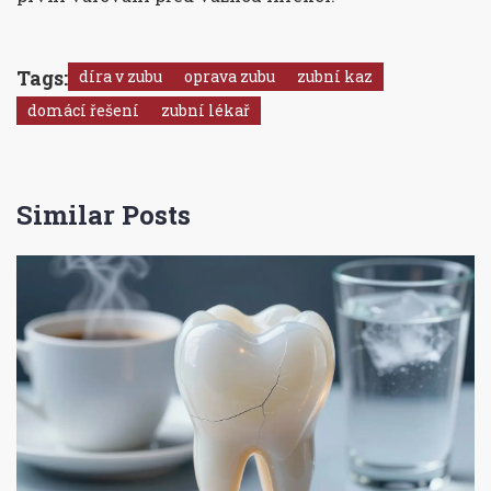
Tags:
díra v zubu
oprava zubu
zubní kaz
domácí řešení
zubní lékař
Similar Posts