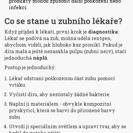
produkty mohou způsobit další poškození nebo
infekci.
Co se stane u zubního lékaře?
Když přijdeš k lékaři, první krok je
diagnostika
.
Lékař se podívá na zub, možná udělá rentgen,
abychom viděli, jak hluboko kaz pronikl. Pokud je
díra malá a ještě nezasáhla pulpu (zubní nerv), stačí
jednoduchá
náplň
.
Postup je jednoduchý:
Lékař odstraní poškozenou část zubu pomocí
vrtáku.
Vyčistí díru, aby nezůstaly žádné bakterie.
Naplní ji materiálem - obvykle kompozitní
pryskyřicí, která se barví do přirozené barvy
zubu.
Utvrdí ji speciálním světlem a upraví tvar, aby se
hodil do vašeho příšti.