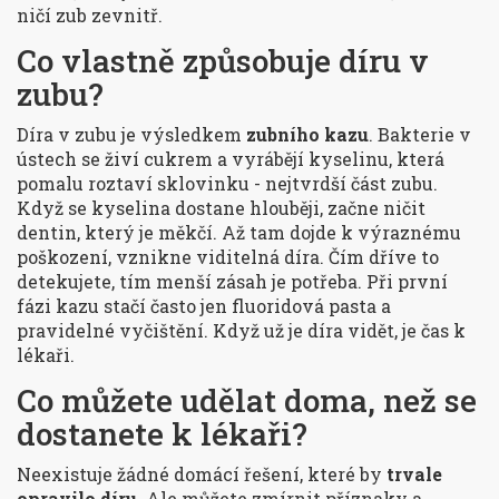
ničí zub zevnitř.
Co vlastně způsobuje díru v
zubu?
Díra v zubu je výsledkem
zubního kazu
. Bakterie v
ústech se živí cukrem a vyrábějí kyselinu, která
pomalu roztaví sklovinku - nejtvrdší část zubu.
Když se kyselina dostane hlouběji, začne ničit
dentin, který je měkčí. Až tam dojde k výraznému
poškození, vznikne viditelná díra. Čím dříve to
detekujete, tím menší zásah je potřeba. Při první
fázi kazu stačí často jen fluoridová pasta a
pravidelné vyčištění. Když už je díra vidět, je čas k
lékaři.
Co můžete udělat doma, než se
dostanete k lékaři?
Neexistuje žádné domácí řešení, které by
trvale
opravilo díru
. Ale můžete zmírnit příznaky a