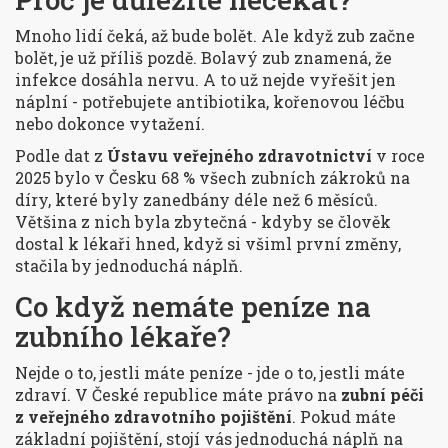
Mnoho lidí čeká, až bude bolět. Ale když zub začne
bolět, je už příliš pozdě. Bolavý zub znamená, že
infekce dosáhla nervu. A to už nejde vyřešit jen
náplní - potřebujete antibiotika, kořenovou léčbu
nebo dokonce vytažení.
Podle dat z
Ústavu veřejného zdravotnictví
v roce
2025 bylo v Česku 68 % všech zubních zákroků na
díry, které byly zanedbány déle než 6 měsíců.
Většina z nich byla zbytečná - kdyby se člověk
dostal k lékaři hned, když si všiml první změny,
stačila by jednoduchá náplň.
Co když nemáte peníze na
zubního lékaře?
Nejde o to, jestli máte peníze - jde o to, jestli máte
zdraví. V České republice máte právo na
zubní péči
z veřejného zdravotního pojištění
. Pokud máte
základní pojištění, stojí vás jednoduchá náplň na