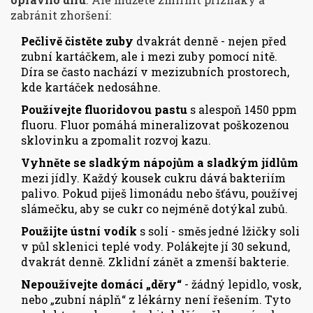
zabránit zhoršení:
Pečlivě čistěte zuby
dvakrát denně - nejen před
zubní kartáčkem, ale i mezi zuby pomocí nitě.
Díra se často nachází v mezizubních prostorech,
kde kartáček nedosáhne.
Používejte fluoridovou pastu
s alespoň 1450 ppm
fluoru. Fluor pomáhá mineralizovat poškozenou
sklovinku a zpomalit rozvoj kazu.
Vyhněte se sladkým nápojům a sladkým jídlům
mezi jídly. Každý kousek cukru dává bakteriím
palivo. Pokud piješ limonádu nebo šťávu, používej
slámečku, aby se cukr co nejméně dotýkal zubů.
Použijte ústní vodík
s solí - směs jedné lžičky soli
v půl sklenici teplé vody. Polákejte jí 30 sekund,
dvakrát denně. Zklidní zánět a zmenší bakterie.
Nepoužívejte domácí „děry“
- žádný lepidlo, vosk,
nebo „zubní náplň“ z lékárny není řešením. Tyto