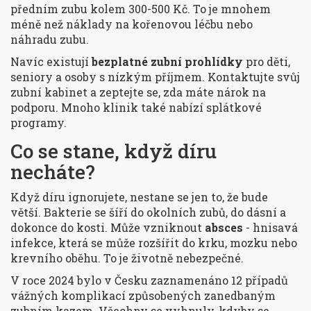
předním zubu kolem 300-500 Kč. To je mnohem
méně než náklady na kořenovou léčbu nebo
náhradu zubu.
Navíc existují
bezplatné zubní prohlídky
pro děti,
seniory a osoby s nízkým příjmem. Kontaktujte svůj
zubní kabinet a zeptejte se, zda máte nárok na
podporu. Mnoho klinik také nabízí splátkové
programy.
Co se stane, když díru
necháte?
Když díru ignorujete, nestane se jen to, že bude
větší. Bakterie se šíří do okolních zubů, do dásní a
dokonce do kosti. Může vzniknout
absces
- hnisavá
infekce, která se může rozšířit do krku, mozku nebo
krevního oběhu. To je životně nebezpečné.
V roce 2024 bylo v Česku zaznamenáno 12 případů
vážných komplikací způsobených zanedbaným
zubním kazem. Všechny se vyhnuly, kdyby se