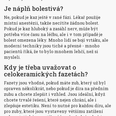
Je náplň bolestivá?
Ne, pokud je kaz ještě v rané fázi. Lékař použije
místní anestézii, takže necítíte žádnou bolest.
Pokud je kaz hluboký a zasáhl nerv, může být
potřeba více času na léčbu, ale i v tom případě je
bolest omezena léky. Mnoho lidí se bojí vrtáku, ale
moderní techniky jsou tiché a přesné - mnoho
pacientů říká, že to bylo mnohem lehčí, než si
mysleli.
Kdy je třeba uvažovat o
celokeramických fazetách?
Fazety jsou vhodné, pokud máte zub, který už byl
opraven několikrát, nebo pokud je díra na předním
zubu a chcete zlepšit i vzhled. Jsou ideální, když
chcete trvalé řešení, které nejen chrání, ale i
zlepšuje estetiku. Není to nutné pro každou díru, ale
pro zuby, které jsou vystaveny většímu zatížení