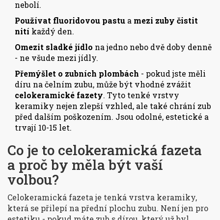
nebolí.
Používat fluoridovou pastu
a
mezi zuby čistit
nití
každý den.
Omezit sladké jídlo
na jedno nebo dvě doby denně
- ne všude mezi jídly.
Přemýšlet o zubních plombách
- pokud jste měli
díru na čelním zubu, může být vhodné zvážit
celokeramické fazety
. Tyto tenké vrstvy
keramiky nejen zlepší vzhled, ale také chrání zub
před dalším poškozením. Jsou odolné, estetické a
trvají 10-15 let.
Co je to celokeramická fazeta
a proč by měla být vaší
volbou?
Celokeramická fazeta je tenká vrstva keramiky,
která se přilepí na přední plochu zubu. Není jen pro
estetiku - pokud máte zub s dírou, který už byl