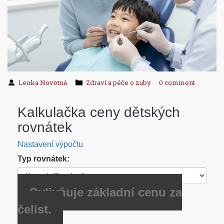
Lenka Novotná
Zdraví a péče o zuby
0 comment
Kalkulačka ceny dětských
rovnátek
Nastavení výpočtu
Typ rovnátek:
Ovlivňuje základní cenu za
čelist.