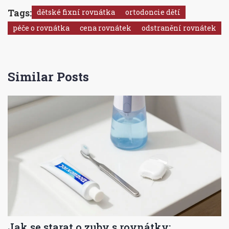
Tags:
dětské fixní rovnátka
ortodoncie dětí
péče o rovnátka
cena rovnátek
odstranění rovnátek
Similar Posts
Jak se starat o zuby s rovnátky: