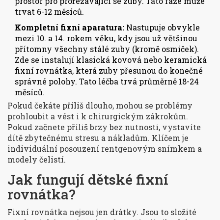
prostor pro prořezávající se zuby. Tato fáze může
trvat 6-12 měsíců.
Kompletní fixní aparatura:
Nastupuje obvykle
mezi 10. a 14. rokem věku, kdy jsou už většinou
přítomny všechny stálé zuby (kromě osmiček).
Zde se instalují klasická kovová nebo keramická
fixní rovnátka, která zuby přesunou do konečné
správné polohy. Tato léčba trvá průměrně 18-24
měsíců.
Pokud čekáte příliš dlouho, mohou se problémy
prohloubit a vést i k chirurgickým zákrokům.
Pokud začnete příliš brzy bez nutnosti, vystavíte
dítě zbytečnému stresu a nákladům. Klíčem je
individuální posouzení rentgenovým snímkem a
modely čelistí.
Jak fungují dětské fixní
rovnátka?
Fixní rovnátka nejsou jen drátky. Jsou to složité