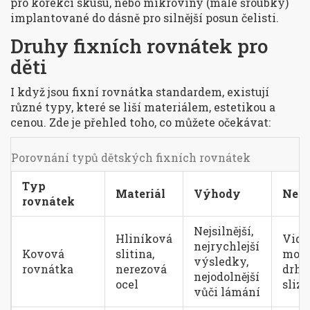
pro korekci skusu, nebo mikroviny (malé šroubky)
implantované do dásně pro silnější posun čelisti.
Druhy fixních rovnátek pro
děti
I když jsou fixní rovnátka standardem, existují
různé typy, které se liší materiálem, estetikou a
cenou. Zde je přehled toho, co můžete očekávat:
Porovnání typů dětských fixních rovnátek
Typ
Materiál
Výhody
Nev
rovnátek
Nejsilnější,
Hliníková
Vidit
nejrychlejší
Kovová
slitina,
moh
výsledky,
rovnátka
nerezová
drhn
nejodolnější
ocel
slizn
vůči lámání