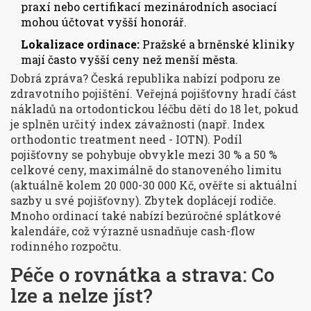
praxí nebo certifikací mezinárodních asociací
mohou účtovat vyšší honorář.
Lokalizace ordinace:
Pražské a brněnské kliniky
mají často vyšší ceny než menší města.
Dobrá zpráva? Česká republika nabízí podporu ze
zdravotního pojištění. Veřejná pojišťovny hradí část
nákladů na ortodontickou léčbu dětí do 18 let, pokud
je splněn určitý index závažnosti (např. Index
orthodontic treatment need - IOTN). Podíl
pojišťovny se pohybuje obvykle mezi 30 % a 50 %
celkové ceny, maximálně do stanoveného limitu
(aktuálně kolem 20 000-30 000 Kč, ověřte si aktuální
sazby u své pojišťovny). Zbytek doplácejí rodiče.
Mnoho ordinací také nabízí bezúročné splátkové
kalendáře, což výrazně usnadňuje cash-flow
rodinného rozpočtu.
Péče o rovnátka a strava: Co
lze a nelze jíst?