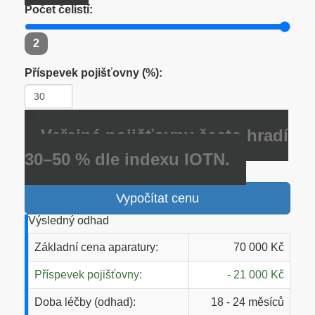
Počet čelistí:
2
Příspevek pojišťovny (%):
%
Veřejné pojišťovny často hradí
30–50 % dle indexu IOTN.
Vypočítat cenu
Výsledný odhad
Základní cena aparatury:
70 000 Kč
Příspevek pojišťovny:
- 21 000 Kč
Doba léčby (odhad):
18 - 24 měsíců