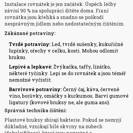
Instalace rovnátek je jen začátek. Úspěch léčby
závisí 90 % na spolupráci dítěte doma. Fixní
rovnátka jsou křehká a snadno se poškodí
nesprávným jídlem nebo nedostatečným čištěním.
Zákázané potraviny:
Tvrdé potraviny:
Led, tvrdé sušenky, kukuřičné
lupínky, ořechy v celku, kosti. Mohou odlomit
bruksu.
Lepivé a lepkavé:
Žvýkačka, taffy, lízátko,
některé tyčinky. Lepí se do rovnátek a jsou téměř
nemožné vyčistit.
Barvivové potraviny:
Černý čaj, káva, červené
víno, borůvky, omáčky s kurkumou. Barví gumové
ligatury (kovové bruksy ne, ale guma ano).
Správná technika čištění:
Plastové bruksy sbírají bakterie. Pokud se nemyjí
důkladně, vznikají bílé skvrny na zubech
(dekalcifikace), které jsou nevratné a