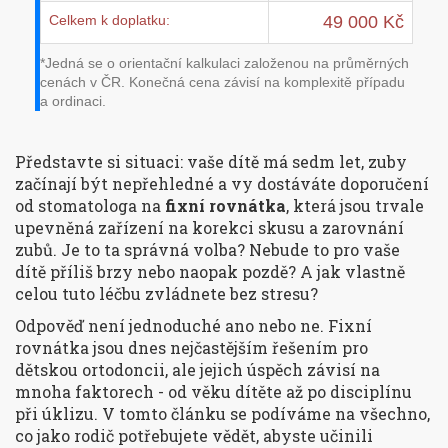
Celkem k doplatku:
49 000 Kč
*Jedná se o orientační kalkulaci založenou na průměrných
cenách v ČR. Konečná cena závisí na komplexitě případu
a ordinaci.
Představte si situaci: vaše dítě má sedm let, zuby
začínají být nepřehledné a vy dostáváte doporučení
od stomatologa na
fixní rovnátka
, která jsou
trvale
upevněná zařízení na korekci skusu a zarovnání
zubů
.
Je to ta správná volba? Nebude to pro vaše
dítě příliš brzy nebo naopak pozdě? A jak vlastně
celou tuto léčbu zvládnete bez stresu?
Odpověď není jednoduché ano nebo ne. Fixní
rovnátka jsou dnes nejčastějším řešením pro
dětskou ortodoncii, ale jejich úspěch závisí na
mnoha faktorech - od věku dítěte až po disciplínu
při úklizu. V tomto článku se podíváme na všechno,
co jako rodič potřebujete vědět, abyste učinili