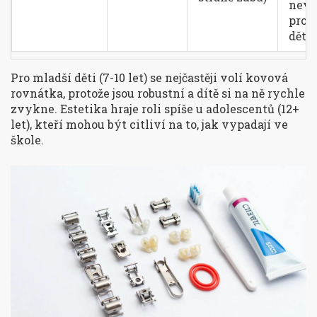
nev
pro 
děti
Pro mladší děti (7-10 let) se nejčastěji volí kovová
rovnátka, protože jsou robustní a dítě si na ně rychle
zvykne. Estetika hraje roli spíše u adolescentů (12+
let), kteří mohou být citliví na to, jak vypadají ve
škole.