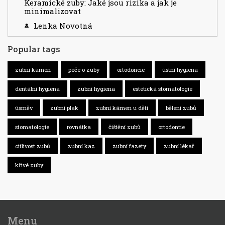
Keramické zuby: Jaké jsou rizika a jak je
minimalizovat
Lenka Novotná
Popular tags
zubní kámen
péče o zuby
ortodoncie
ústní hygiena
dentální hygiena
zubní hygiena
estetická stomatologie
úsměv
zubní plak
zubní kámen u dětí
bělení zubů
stomatologie
rovnátka
čištění zubů
ortodontie
citlivost zubů
zubní kaz
zubní fazety
zubní lékař
křivé zuby
Menu