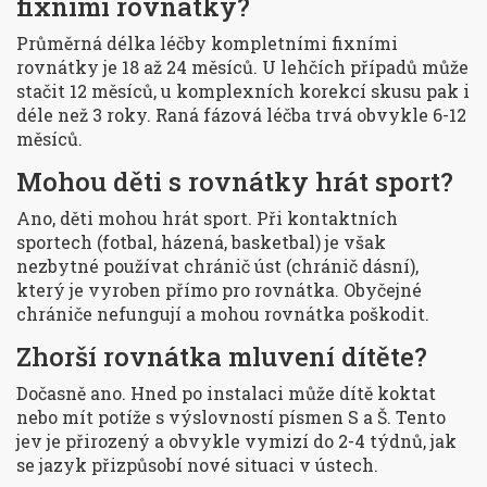
fixními rovnátky?
Průměrná délka léčby kompletními fixními
rovnátky je 18 až 24 měsíců. U lehčích případů může
stačit 12 měsíců, u komplexních korekcí skusu pak i
déle než 3 roky. Raná fázová léčba trvá obvykle 6-12
měsíců.
Mohou děti s rovnátky hrát sport?
Ano, děti mohou hrát sport. Při kontaktních
sportech (fotbal, házená, basketbal) je však
nezbytné používat chránič úst (chránič dásní),
který je vyroben přímo pro rovnátka. Obyčejné
chrániče nefungují a mohou rovnátka poškodit.
Zhorší rovnátka mluvení dítěte?
Dočasně ano. Hned po instalaci může dítě koktat
nebo mít potíže s výslovností písmen S a Š. Tento
jev je přirozený a obvykle vymizí do 2-4 týdnů, jak
se jazyk přizpůsobí nové situaci v ústech.