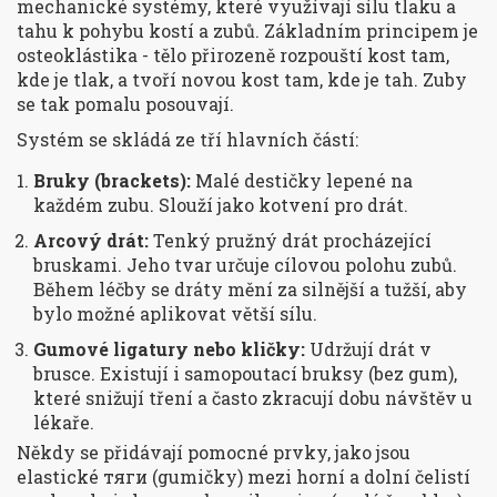
mechanické systémy, které využívají sílu tlaku a
tahu k pohybu kostí a zubů. Základním principem je
osteoklástika - tělo přirozeně rozpouští kost tam,
kde je tlak, a tvoří novou kost tam, kde je tah. Zuby
se tak pomalu posouvají.
Systém se skládá ze tří hlavních částí:
Bruky (brackets):
Malé destičky lepené na
každém zubu. Slouží jako kotvení pro drát.
Arcový drát:
Tenký pružný drát procházející
bruskami. Jeho tvar určuje cílovou polohu zubů.
Během léčby se dráty mění za silnější a tužší, aby
bylo možné aplikovat větší sílu.
Gumové ligatury nebo kličky:
Udržují drát v
brusce. Existují i samopoutací bruksy (bez gum),
které snižují tření a často zkracují dobu návštěv u
lékaře.
Někdy se přidávají pomocné prvky, jako jsou
elastické тяги (gumičky) mezi horní a dolní čelistí