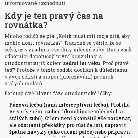
informované rozhodnutí.
Kdy je ten pravý čas na
rovnátka?
Mnoho rodičů se ptá: „Kolik musí mít moje dítě, aby
mohlo nosit rovnátka?“ Tradičně se věřilo, že se
čeká, až vypadnou všechny mléčné zuby. Dnes však
odborníci doporučují první konzultaci s
ortodontistou již kolem
sedmi let věku
. Proč právě
teď? Protože v tomto období dochází k důležitému
vývoji čelisti a erupci (prořezávání) prvních
stálých molárů.
Existují dvě hlavní fáze ortodontické léčby:
Fázová léčba (raná interceptivní léčba):
Probíhá
ve smíšeném ozubení (kombinace mléčných a
stálých zubů). Cílem není okamžitě vše narovnat,
ale odstranit překážky pro růst čelisti, napravit
špatné návyky (jako cucání palce) nebo připravit