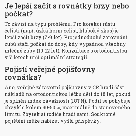
Je lepší začít s rovnátky brzy nebo
počkat?
To závisí na typu problému. Pro korekci růstu
čelisti (např. úzká horní čelist, hluboký skus) je
lepší začít brzy (7-9 let). Pro jednoduché zarovnání
zubů stačí počkat do doby, kdy vypadnou všechny
mléčné zuby (10-12 let). Konzultace s ortodontistou
v 7 letech určí optimální strategii.
Pojistí veřejné pojišťovny
rovnátka?
Ano, veřejné zdravotní pojišťovny v ČR hradí část
nákladů na ortodontickou léčbu dětí do 18 let, pokud
je splněn index závažnosti (IOTN). Podíl se pohybuje
obvykle kolem 30-50 %, maximálně do stanoveného
limitu. Zbytek si rodiče hradí sami. Soukromé
pojištění může nabízet vyšší příspěvky.