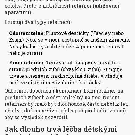
polohy. Proto je nutné nosit
retainer (udržovací
aparaturu)
.
Existují dva typy retainerů:
Odstranitelné:
Plastové destičky (Hawley nebo
Essix). Nosí se v noci, postupně se nošení zkracuje.
Nevýhodou je, že dítě může zapomenout je nosit
nebo je ztratit.
Fixní retainer:
Tenký drát nalepený na zadní
straně předních zubů (obvykle 6 zubů). Funguje
trvale a nezávisí na disciplíně dítěte. Vyžaduje
pečlivé čištění mezizubními kartáčky.
Odborníci doporučují kombinaci: fixní retainer na
předních zubech a odstranitelný na noc. Nošení
retainers by mělo být dlouhodobé, často několik let,
někdy i do konce života (alespoň pár hodin v noci),
aby se výsledek nezvrátil.
Jak dlouho trvá léčba dětskými