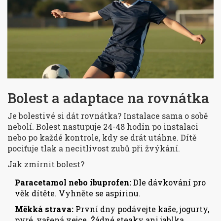
Bolest a adaptace na rovnátka
Je bolestivé si dát rovnátka? Instalace sama o sobě
nebolí. Bolest nastupuje 24-48 hodin po instalaci
nebo po každé kontrole, kdy se drát utáhne. Dítě
pociťuje tlak a necitlivost zubů při žvýkání.
Jak zmírnit bolest?
Paracetamol nebo ibuprofen:
Dle dávkování pro
věk dítěte. Vyhněte se aspirinu.
Měkká strava:
První dny podávejte kaše, jogurty,
pyré, vařená vejce. Žádné steaky ani jablka