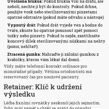
Uvolněná bruksa:
Pokud bruksa visí na drátu, ale
nebolí, nechte ji být do kontroly. Pokud drhne,
použijte vosk nebo sterilizovanými pinzetami
opatrně odstraňte (pokud máte odvahu a nástroje).
Vypnutý drát:
Pokud drát vyjede ven a bodne do
tváře, zkuste ho opatrně posunout zpět pomocí
tužky nebo pinzety. Pokud to nejde, zastřihněte
koncový dílek sterilizovanými nůžkami na nehty
(pozor, nehltat!).
Ztracená gumka:
Nahraďte ji záložní gumkou z
krabičky, kterou vám lékař dal domů.
Vždy mějte telefonní kontakt ordinace pro
mimořádné případy. Většina ortodontistů má
rezervovaný čas pro nouzové pacienty.
Retainer: Klíč k udržení
výsledku
Léčba fixními rovnátky neskončí jejich sejmutím.
Zuby mají paměť a chtějí se vrátit do původní