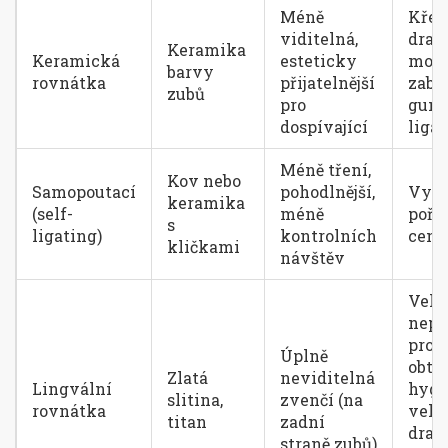
Méně
Křeh
viditelná,
dražš
Keramika
Keramická
esteticky
moh
barvy
rovnátka
přijatelnější
zaba
zubů
pro
gum
dospívající
liga
Méně tření,
Kov nebo
Samopoutací
pohodlnější,
Vyšš
keramika
(self-
méně
poři
s
ligating)
kontrolních
cena
kličkami
návštěv
Velm
nepo
pro j
Úplně
obtí
Zlatá
neviditelná
Lingvální
hygi
slitina,
zvenčí (na
rovnátka
velm
titan
zadní
drah
straně zubů)