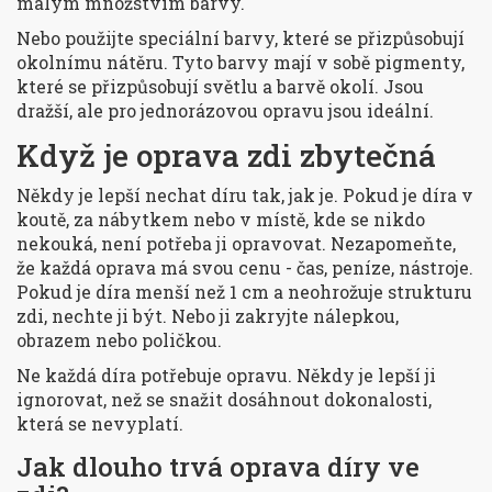
malým množstvím barvy.
Nebo použijte speciální barvy, které se přizpůsobují
okolnímu nátěru. Tyto barvy mají v sobě pigmenty,
které se přizpůsobují světlu a barvě okolí. Jsou
dražší, ale pro jednorázovou opravu jsou ideální.
Když je oprava zdi zbytečná
Někdy je lepší nechat díru tak, jak je. Pokud je díra v
koutě, za nábytkem nebo v místě, kde se nikdo
nekouká, není potřeba ji opravovat. Nezapomeňte,
že každá oprava má svou cenu - čas, peníze, nástroje.
Pokud je díra menší než 1 cm a neohrožuje strukturu
zdi, nechte ji být. Nebo ji zakryjte nálepkou,
obrazem nebo poličkou.
Ne každá díra potřebuje opravu. Někdy je lepší ji
ignorovat, než se snažit dosáhnout dokonalosti,
která se nevyplatí.
Jak dlouho trvá oprava díry ve