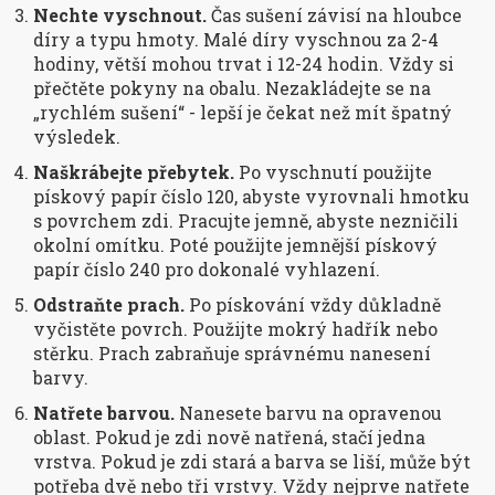
Nechte vyschnout.
Čas sušení závisí na hloubce
díry a typu hmoty. Malé díry vyschnou za 2-4
hodiny, větší mohou trvat i 12-24 hodin. Vždy si
přečtěte pokyny na obalu. Nezakládejte se na
„rychlém sušení“ - lepší je čekat než mít špatný
výsledek.
Naškrábejte přebytek.
Po vyschnutí použijte
pískový papír číslo 120, abyste vyrovnali hmotku
s povrchem zdi. Pracujte jemně, abyste nezničili
okolní omítku. Poté použijte jemnější pískový
papír číslo 240 pro dokonalé vyhlazení.
Odstraňte prach.
Po pískování vždy důkladně
vyčistěte povrch. Použijte mokrý hadřík nebo
stěrku. Prach zabraňuje správnému nanesení
barvy.
Natřete barvou.
Nanesete barvu na opravenou
oblast. Pokud je zdi nově natřená, stačí jedna
vrstva. Pokud je zdi stará a barva se liší, může být
potřeba dvě nebo tři vrstvy. Vždy nejprve natřete