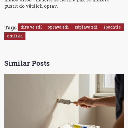
pustit do větších oprav.
Tags:
díra ve zdí
oprava zdi
záplava zdi
špachtle
omítka
Similar Posts