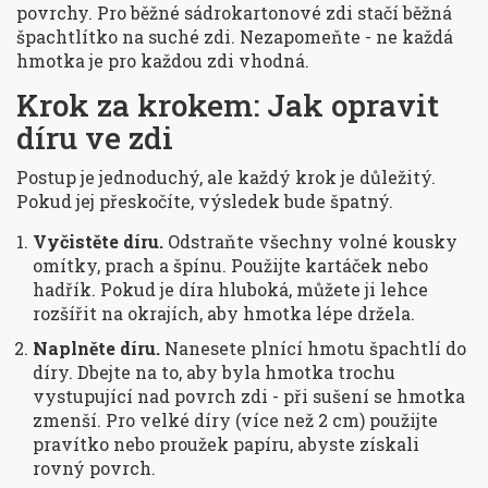
povrchy. Pro běžné sádrokartonové zdi stačí běžná
špachtlítko na suché zdi. Nezapomeňte - ne každá
hmotka je pro každou zdi vhodná.
Krok za krokem: Jak opravit
díru ve zdi
Postup je jednoduchý, ale každý krok je důležitý.
Pokud jej přeskočíte, výsledek bude špatný.
Vyčistěte díru.
Odstraňte všechny volné kousky
omítky, prach a špínu. Použijte kartáček nebo
hadřík. Pokud je díra hluboká, můžete ji lehce
rozšířit na okrajích, aby hmotka lépe držela.
Naplněte díru.
Nanesete plnící hmotu špachtlí do
díry. Dbejte na to, aby byla hmotka trochu
vystupující nad povrch zdi - při sušení se hmotka
zmenší. Pro velké díry (více než 2 cm) použijte
pravítko nebo proužek papíru, abyste získali
rovný povrch.