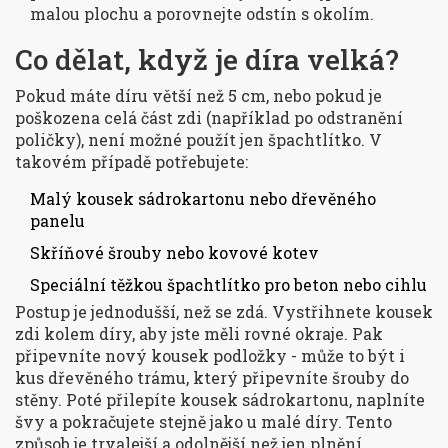
malou plochu a porovnejte odstín s okolím.
Co dělat, když je díra velká?
Pokud máte díru větší než 5 cm, nebo pokud je
poškozena celá část zdi (například po odstranění
poličky), není možné použít jen špachtlítko. V
takovém případě potřebujete:
Malý kousek sádrokartonu nebo dřevěného
panelu
Skříňové šrouby nebo kovové kotev
Speciální těžkou špachtlítko pro beton nebo cihlu
Postup je jednodušší, než se zdá. Vystřihnete kousek
zdi kolem díry, aby jste měli rovné okraje. Pak
připevníte nový kousek podložky - může to být i
kus dřevěného trámu, který připevníte šrouby do
stěny. Poté přilepíte kousek sádrokartonu, naplníte
švy a pokračujete stejně jako u malé díry. Tento
způsob je trvalejší a odolnější než jen plnění.