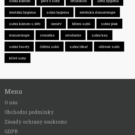
zubní kámen
péče o zuby
ortodoncie
ústní hygiena
dentální hygiena
zubní hygiena
estetická stomatologie
zubní kámen u dětí
úsměv
bělení zubů
zubní plak
stomatologie
rovnátka
ortodontie
zubní kaz
zubní fazety
čištění zubů
zubní lékař
citlivost zubů
křivé zuby
Menu
O nás
Obchodní podmínky
Zásady ochrany soukromí
GDPR