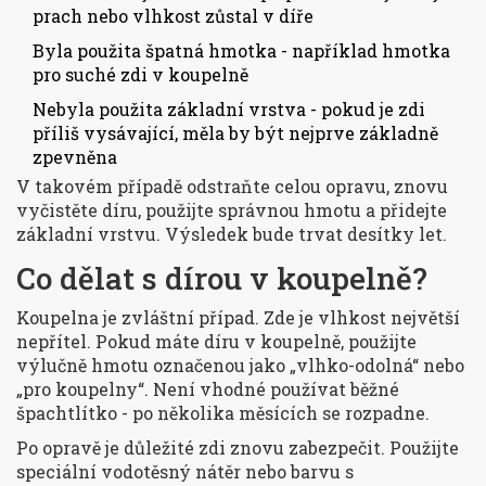
prach nebo vlhkost zůstal v díře
Byla použita špatná hmotka - například hmotka
pro suché zdi v koupelně
Nebyla použita základní vrstva - pokud je zdi
příliš vysávající, měla by být nejprve základně
zpevněna
V takovém případě odstraňte celou opravu, znovu
vyčistěte díru, použijte správnou hmotu a přidejte
základní vrstvu. Výsledek bude trvat desítky let.
Co dělat s dírou v koupelně?
Koupelna je zvláštní případ. Zde je vlhkost největší
nepřítel. Pokud máte díru v koupelně, použijte
výlučně hmotu označenou jako „vlhko-odolná“ nebo
„pro koupelny“. Není vhodné používat běžné
špachtlítko - po několika měsících se rozpadne.
Po opravě je důležité zdi znovu zabezpečit. Použijte
speciální vodotěsný nátěr nebo barvu s