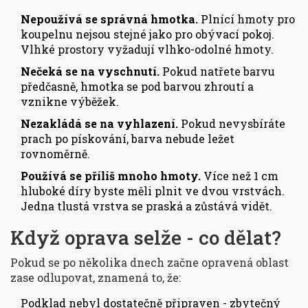
Nepoužívá se správná hmotka.
Plnící hmoty pro
koupelnu nejsou stejné jako pro obývací pokoj.
Vlhké prostory vyžadují vlhko-odolné hmoty.
Nečeká se na vyschnutí.
Pokud natřete barvu
předčasně, hmotka se pod barvou zhroutí a
vznikne výběžek.
Nezakládá se na vyhlazení.
Pokud nevysbíráte
prach po pískování, barva nebude ležet
rovnoměrně.
Používá se příliš mnoho hmoty.
Více než 1 cm
hluboké díry byste měli plnit ve dvou vrstvách.
Jedna tlustá vrstva se praská a zůstává vidět.
Když oprava selže - co dělat?
Pokud se po několika dnech začne opravená oblast
zase odlupovat, znamená to, že:
Podklad nebyl dostatečně připraven - zbytečný