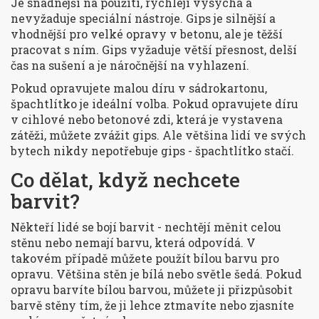
Je snadnější na použití, rychleji vysychá a
nevyžaduje speciální nástroje. Gips je silnější a
vhodnější pro velké opravy v betonu, ale je těžší
pracovat s ním. Gips vyžaduje větší přesnost, delší
čas na sušení a je náročnější na vyhlazení.
Pokud opravujete malou díru v sádrokartonu,
špachtlítko je ideální volba. Pokud opravujete díru
v cihlové nebo betonové zdi, která je vystavena
zátěži, můžete zvážit gips. Ale většina lidí ve svých
bytech nikdy nepotřebuje gips - špachtlítko stačí.
Co dělat, když nechcete
barvit?
Někteří lidé se bojí barvit - nechtějí měnit celou
stěnu nebo nemají barvu, která odpovídá. V
takovém případě můžete použít bílou barvu pro
opravu. Většina stěn je bílá nebo světle šedá. Pokud
opravu barvíte bílou barvou, můžete ji přizpůsobit
barvě stěny tím, že ji lehce ztmavíte nebo zjasníte