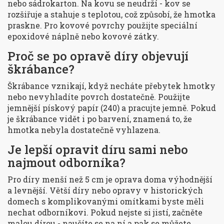
nebo sádrokarton. Na kovu se neudrží - kov se
rozšiřuje a stahuje s teplotou, což způsobí, že hmotka
praskne. Pro kovové povrchy použijte speciální
epoxidové náplně nebo kovové zátky.
Proč se po opravě díry objevují
škrábance?
Škrábance vznikají, když necháte přebytek hmotky
nebo nevyhladíte povrch dostatečně. Použijte
jemnější pískový papír (240) a pracujte jemně. Pokud
je škrábance vidět i po barvení, znamená to, že
hmotka nebyla dostatečně vyhlazena.
Je lepší opravit díru sami nebo
najmout odborníka?
Pro díry menší než 5 cm je oprava doma výhodnější
a levnější. Větší díry nebo opravy v historických
domech s komplikovanými omítkami byste měli
nechat odborníkovi. Pokud nejste si jistí, začněte
malou dírou - naučíte se na ní a pak se můžete