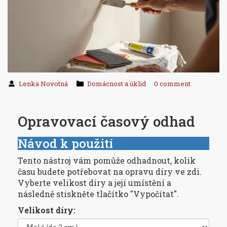
Lenka Novotná
Domácnost a úklid
0 comment
Opravovací časový odhad
Návod k použití
Tento nástroj vám pomůže odhadnout, kolik
času budete potřebovat na opravu díry ve zdi.
Vyberte velikost díry a její umístění a
následně stiskněte tlačítko "Vypočítat".
Velikost díry: