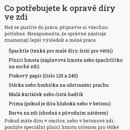
Co potřebujete k opravě díry
ve zdi
Než se pustíte do práce, připravte si všechno
potřebné. Nezapomeňte, že správné nástroje
znamenají lepší výsledek a méně práce.
Špachtle (tenká pro malé díry, širší pro větší)
Plnící hmota (záplavová hmota nebo špachtlítko
na suché zdi)
Pískový papír (číslo 120 a 240)
Stěrka nebo houbička na odstranění prachu
Malá kartáček nebo čistá hadřík
Prima (pokud je díra hluboká nebo v betonu)
Barva na zdi (shodná s původním nátěrem)
Pokud máte díru v omítce, nebo v betonové zdi,
použijte speciální plnící hmotu určenou pro těžké