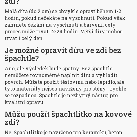
zdi?
Malá díra (do 2 cm) se obvykle opraví během 1-2
hodin, pokud nečekáte na vyschnutí. Pokud však
zahrnete čekání na vyschnutí a barvení, celý
proces může trvat 12-24 hodin. Větší díry mohou
trvat i celý den.
Je možné opravit díru ve zdi bez
špachtle?
Ano, ale výsledek bude špatný. Bez špachtle
nemůžete rovnoměrně naplnit díru a vyhladit
povrch. Můžete použít těstovinu nebo lepidlo, ale
tyto materiály nejsou navrženy pro stěny - rychle
se rozpadnou. Špachtle je nezbytný nástroj pro
kvalitní opravu.
Můžu použít špachtlítko na kovové
zdi?
Ne. Špachtlítko je navrženo pro keramiku, beton