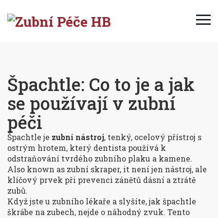
Špachtle: Co to je a jak
se používají v zubní
péči
Špachtle je
zubní nástroj
,
tenký, ocelový přístroj s
ostrým hrotem, který dentista používá k
odstraňování tvrdého zubního plaku a kamene
.
Also known as
zubní skraper
, it
není jen nástroj, ale
klíčový prvek při prevenci zánětů dásní a ztrátě
zubů
.
Když jste u zubního lékaře a slyšíte, jak špachtle
škrábe na zubech, nejde o náhodný zvuk. Tento