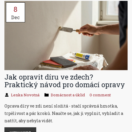
8
Dec
Jak opravit díru ve zdech?
Praktický návod pro domácí opravy
Lenka Novotná
Domácnost a úklid
0 comment
Oprava díry ve zdi není složitá - stačí správná hmotka,
trpělivost a pár kroků. Naučte se, jak ji vyplnit, vyhladit a
natřít, aby nebyla vidět.