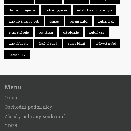
dentální hygiena
zubní hygiena
estetická stomatologie
zubní kámen u dětí
úsměv
bělení zubů
zubní plak
stomatologie
rovnátka
ortodontie
zubní kaz
zubní fazety
čištění zubů
zubní lékař
citlivost zubů
křivé zuby
Menu
O nás
Obchodní podmínky
Zásady ochrany soukromí
GDPR