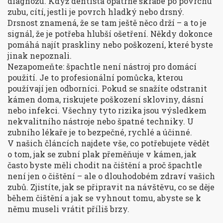
diagnózu. Když dentista opatrně škrábe po povrchu
zubu, cítí, jestli je povrch hladký nebo drsný.
Drsnost znamená, že se tam ještě něco drží – a to je
signál, že je potřeba hlubší ošetření. Někdy dokonce
pomáhá najít praskliny nebo poškození, které byste
jinak nepoznali.
Nezapomeňte: špachtle není nástroj pro domácí
použití. Je to profesionální pomůcka, kterou
používají jen odborníci. Pokud se snažíte odstranit
kámen doma, riskujete poškození skloviny, dásní
nebo infekci. Všechny tyto rizika jsou výsledkem
nekvalitního nástroje nebo špatné techniky. U
zubního lékaře je to bezpečné, rychlé a účinné.
V našich článcích najdete vše, co potřebujete vědět
o tom, jak se zubní plak přeměňuje v kámen, jak
často byste měli chodit na čištění a proč špachtle
není jen o čištění – ale o dlouhodobém zdraví vašich
zubů. Zjistíte, jak se připravit na návštěvu, co se děje
během čištění a jak se vyhnout tomu, abyste se k
němu museli vrátit příliš brzy.