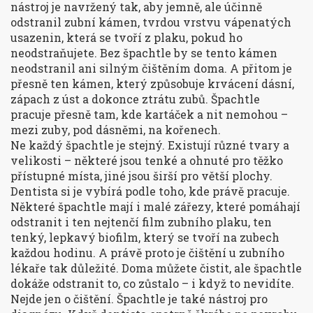
nástroj je navržený tak, aby jemně, ale účinně
odstranil
zubní kámen
,
tvrdou vrstvu vápenatých
usazenin, která se tvoří z plaku, pokud ho
neodstraňujete
. Bez špachtle by se tento kámen
neodstranil ani silným čištěním doma. A přitom je
přesně ten kámen, který způsobuje krvácení dásní,
zápach z úst a dokonce ztrátu zubů. Špachtle
pracuje přesně tam, kde kartáček a nit nemohou –
mezi zuby, pod dásněmi, na kořenech.
Ne každý špachtle je stejný. Existují různé tvary a
velikosti – některé jsou tenké a ohnuté pro těžko
přístupné místa, jiné jsou širší pro větší plochy.
Dentista si je vybírá podle toho, kde právě pracuje.
Některé špachtle mají i malé zářezy, které pomáhají
odstranit i ten nejtenčí film
zubního plaku
,
ten
tenký, lepkavý biofilm, který se tvoří na zubech
každou hodinu
. A právě proto je čištění u zubního
lékaře tak důležité. Doma můžete čistit, ale špachtle
dokáže odstranit to, co zůstalo – i když to nevidíte.
Nejde jen o čištění. Špachtle je také nástroj pro