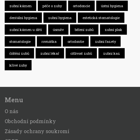
zubní kámen
péče o zuby
ortodoncie
ústní hygiena
dentální hygiena
zubní hygiena
estetická stomatologie
zubní kámen u dětí
úsměv
bělení zubů
zubní plak
stomatologie
rovnátka
ortodontie
zubní fazety
čištění zubů
zubní lékař
citlivost zubů
zubní kaz
křivé zuby
Menu
O nás
Obchodní podmínky
Zásady ochrany soukromí