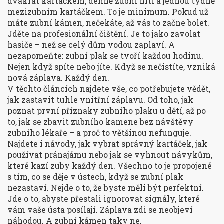
dvakrát kartáčkem, denně zubní nití a jednou týdně
mezizubním kartáčkem. To je minimum. Pokud už
máte zubní kámen, nečekáte, až vás to začne bolet.
Jděte na profesionální čištění. Je to jako zavolat
hasiče – než se celý dům vodou zaplaví. A
nezapomeňte: zubní plak se tvoří každou hodinu.
Nejen když spíte nebo jíte. Když se nečistíte, vzniká
nová záplava. Každý den.
V těchto článcích najdete vše, co potřebujete vědět,
jak zastavit tuhle vnitřní záplavu. Od toho, jak
poznat první příznaky zubního plaku u dětí, až po
to, jak se zbavit zubního kamene bez návštěvy
zubního lékaře – a proč to většinou nefunguje.
Najdete i návody, jak vybrat správný kartáček, jak
používat pránajámu nebo jak se vyhnout návykům,
které kazí zuby každý den. Všechno to je propojené
s tím, co se děje v ústech, když se zubní plak
nezastaví. Nejde o to, že byste měli být perfektní.
Jde o to, abyste přestali ignorovat signály, které
vám vaše ústa posílají. Záplava zdi se neobjeví
náhodou. A zubní kámen taky ne.