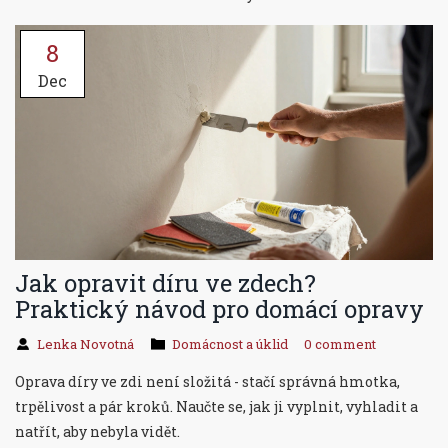
8
Dec
Jak opravit díru ve zdech?
Praktický návod pro domácí opravy
Lenka Novotná
Domácnost a úklid
0 comment
Oprava díry ve zdi není složitá - stačí správná hmotka,
trpělivost a pár kroků. Naučte se, jak ji vyplnit, vyhladit a
natřít, aby nebyla vidět.