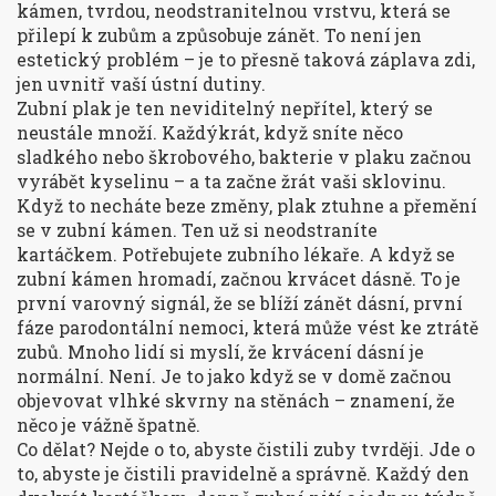
kámen
,
tvrdou, neodstranitelnou vrstvu, která se
přilepí k zubům a způsobuje zánět
. To není jen
estetický problém – je to přesně taková záplava zdi,
jen uvnitř vaší ústní dutiny.
Zubní plak je ten neviditelný nepřítel, který se
neustále množí. Každýkrát, když sníte něco
sladkého nebo škrobového, bakterie v plaku začnou
vyrábět kyselinu – a ta začne žrát vaši sklovinu.
Když to necháte beze změny, plak ztuhne a přemění
se v zubní kámen. Ten už si neodstraníte
kartáčkem. Potřebujete zubního lékaře. A když se
zubní kámen hromadí, začnou krvácet dásně. To je
první varovný signál, že se blíží
zánět dásní
,
první
fáze parodontální nemoci, která může vést ke ztrátě
zubů
. Mnoho lidí si myslí, že krvácení dásní je
normální. Není. Je to jako když se v domě začnou
objevovat vlhké skvrny na stěnách – znamení, že
něco je vážně špatně.
Co dělat? Nejde o to, abyste čistili zuby tvrději. Jde o
to, abyste je čistili pravidelně a správně. Každý den