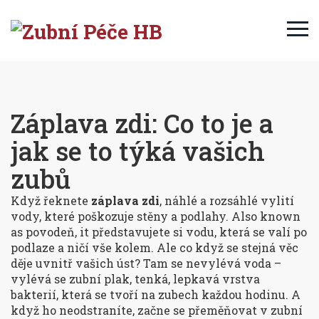
Záplava zdi: Co to je a
jak se to týká vašich
zubů
Když řeknete
záplava zdi
,
náhlé a rozsáhlé vylití
vody, které poškozuje stěny a podlahy
. Also known
as
povodeň
, it
představujete si vodu, která se valí po
podlaze a ničí vše kolem. Ale co když se stejná věc
děje uvnitř vašich úst? Tam se nevylévá voda –
vylévá se
zubní plak
,
tenká, lepkavá vrstva
bakterií, která se tvoří na zubech každou hodinu
. A
když ho neodstraníte, začne se přeměňovat v
zubní