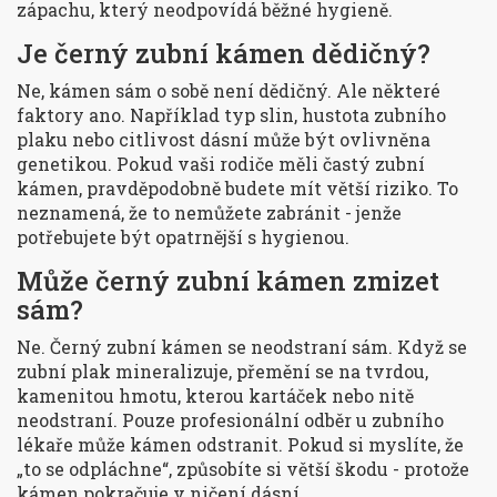
zápachu, který neodpovídá běžné hygieně.
Je černý zubní kámen dědičný?
Ne, kámen sám o sobě není dědičný. Ale některé
faktory ano. Například typ slin, hustota zubního
plaku nebo citlivost dásní může být ovlivněna
genetikou. Pokud vaši rodiče měli častý zubní
kámen, pravděpodobně budete mít větší riziko. To
neznamená, že to nemůžete zabránit - jenže
potřebujete být opatrnější s hygienou.
Může černý zubní kámen zmizet
sám?
Ne. Černý zubní kámen se neodstraní sám. Když se
zubní plak mineralizuje, přemění se na tvrdou,
kamenitou hmotu, kterou kartáček nebo nitě
neodstraní. Pouze profesionální odběr u zubního
lékaře může kámen odstranit. Pokud si myslíte, že
„to se odpláchne“, způsobíte si větší škodu - protože
kámen pokračuje v ničení dásní.