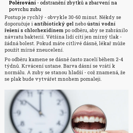
Polérování
- odstranění zbytků a zbarvení na
povrchu zubu
Postup je rychlý - obvykle 30-60 minut. Někdy se
doporučuje i
antibiotický gel
nebo
ústní vodní
řešení s chlorhexidinem
po odběru, aby se zabránilo
návratu bakterií. Většina lidí cítí jen mírný tlak -
žádná bolest. Pokud máte citlivé dásně, lékař může
použít mírné zneucelení.
Po odběru kamene se dásně často zacelí během 2-4
týdnů. Krvácení ustane. Barva dásní se vrátí k
normálu. A zuby se stanou hladší - což znamená, že
se plak bude vytvářet mnohem pomaleji.