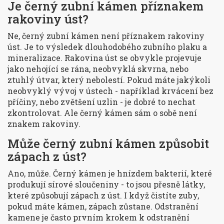
Je černý zubní kámen příznakem
rakoviny úst?
Ne, černý zubní kámen není příznakem rakoviny
úst. Je to výsledek dlouhodobého zubního plaku a
mineralizace. Rakovina úst se obvykle projevuje
jako nehojící se rána, neobvyklá skvrna, nebo
ztuhlý útvar, který nebolestí. Pokud máte jakýkoli
neobvyklý vývoj v ústech - například krvácení bez
příčiny, nebo zvětšení uzlin - je dobré to nechat
zkontrolovat. Ale černý kámen sám o sobě není
znakem rakoviny.
Může černý zubní kámen způsobit
zápach z úst?
Ano, může. Černý kámen je hnízdem bakterií, které
produkují sírové sloučeniny - to jsou přesně látky,
které způsobují zápach z úst. I když čistíte zuby,
pokud máte kámen, zápach zůstane. Odstranění
kamene je často prvním krokem k odstranění