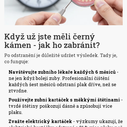
Když už jste měli černý
kámen - jak ho zabránit?
Po odstranění je důležité udržet výsledek. Tady je,
co funguje:
Navštěvujte zubního lékaře každých 6 měsíců
-
ne jen když bolejí zuby. Profesionální čištění
každých šest měsíců odstraní plak dříve, než se
ztvrdne.
Používejte zubní kartáček s měkkými štětinami
-
tvrdé štětiny poškozují dásně a způsobují více
plaku.
Zvažte elektrický kartáček
- výzkumy ukazují, že