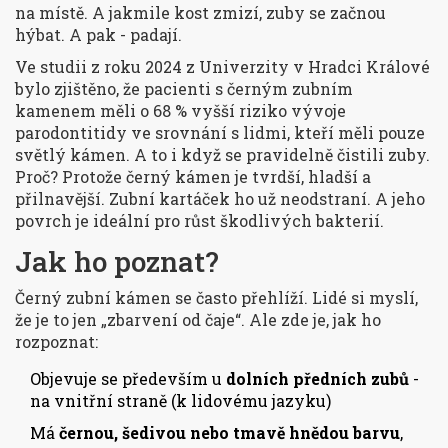
na místě. A jakmile kost zmizí, zuby se začnou
hýbat. A pak - padají.
Ve studii z roku 2024 z Univerzity v Hradci Králové
bylo zjištěno, že pacienti s černým zubním
kamenem měli o 68 % vyšší riziko vývoje
parodontitidy ve srovnání s lidmi, kteří měli pouze
světlý kámen. A to i když se pravidelně čistili zuby.
Proč? Protože černý kámen je tvrdší, hladší a
přilnavější. Zubní kartáček ho už neodstraní. A jeho
povrch je ideální pro růst škodlivých bakterií.
Jak ho poznat?
Černý zubní kámen se často přehlíží. Lidé si myslí,
že je to jen „zbarvení od čaje“. Ale zde je, jak ho
rozpoznat:
Objevuje se především u
dolních předních zubů
-
na vnitřní straně (k lidovému jazyku)
Má
černou, šedivou nebo tmavě hnědou barvu
,