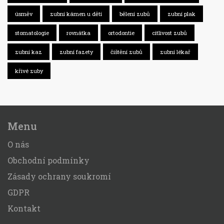
úsměv
zubní kámen u dětí
bělení zubů
zubní plak
stomatologie
rovnátka
ortodontie
citlivost zubů
zubní kaz
zubní fazety
čištění zubů
zubní lékař
křivé zuby
Menu
O nás
Obchodní podmínky
Zásady ochrany soukromí
GDPR
Kontakt