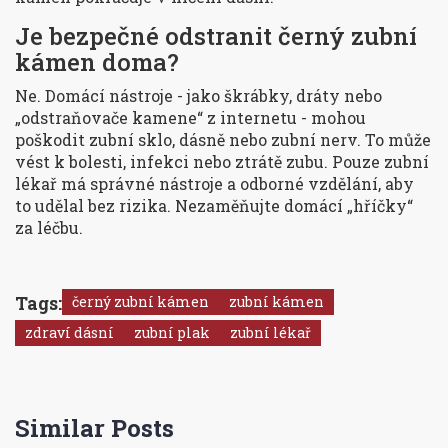
Je bezpečné odstranit černý zubní
kámen doma?
Ne. Domácí nástroje - jako škrábky, dráty nebo
„odstraňovače kamene“ z internetu - mohou
poškodit zubní sklo, dásně nebo zubní nerv. To může
vést k bolesti, infekci nebo ztrátě zubu. Pouze zubní
lékař má správné nástroje a odborné vzdělání, aby
to udělal bez rizika. Nezaměňujte domácí „hříčky“
za léčbu.
Tags:
černý zubní kámen
zubní kámen
zdraví dásní
zubní plak
zubní lékař
Similar Posts