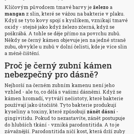
Klíčovým původcem tmavé barvy je
železo
a
mangan
z slin, které se vážou na bakterie v plaku.
Když se tyto kovy spojí s kyslíkem, vznikají tmavé
oxidy - stejně jako když železo zčerná, když se
poškrábá. A tohle se děje přímo na povrchu zubů.
Někdy se černý kámen objevuje jen na jedné straně
zubu, obvykle u zubů v dolní čelisti, kde je více slin
a méně čištění.
Proč je černý zubní kámen
nebezpečný pro dásně?
Nejhorší na černém zubním kamenu není jeho
vzhled - ale to, co dělá s vašimi dásněmi. Když se
kámen hromadí, vytváří nečistoty, které bakterie
používají jako útočiště. Tyto bakterie produkují
kyseliny a toxiny, které způsobují
zánět dásní
-
gingivitidu. Pokud to nezastavíte, zánět postupuje
do hlubších tkání - vzniká parodontitida. A to je
závažnější. Parodontitida ničí kost, která drží zuby