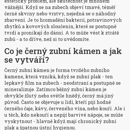
estetický problém, ale skutečnost je mnohem
vážnější. Když se na zubech objeví tmavé, téměř
černé skvrny nebo vrstvy, nejedná se o náhodný
zbarvení. Je to hromadění bakterií, potravinových
zbytků a kovových sloučenin, které se postupně
tvrdí a pronikají do dásní. A to může vést k ztrátě
zubů - a to dříve, než si to uvědomíte.
Co je černý zubní kámen a jak
se vytváří?
Černý zubní kámen je forma tvrdého zubního
kamene, která vzniká, když se zubní plak - ten
lepkavý film na zubech - neodstraní a postupně se
mineralizuje. Zatímco běžný zubní kámen je
obvykle žlutý nebo světle hnědý, černý má jiný
původ. Často se objevuje u lidí, kteří pijí hodně
černého čaje, kávy, červeného vína, nebo kouří. Ale i
u těch, kdo nekouří a nepijí barvivé nápoje, se může
vyskytnout - hlavně když mají chronický zubní
plak a špatnou ústní hygienou.