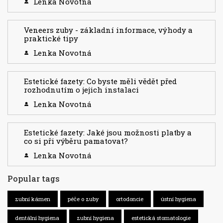
Lenka Novotná
Veneers zuby - základní informace, výhody a
praktické tipy
Lenka Novotná
Estetické fazety: Co byste měli vědět před
rozhodnutím o jejich instalaci
Lenka Novotná
Estetické fazety: Jaké jsou možnosti platby a
co si při výběru pamatovat?
Lenka Novotná
Popular tags
zubní kámen
péče o zuby
ortodoncie
ústní hygiena
dentální hygiena
zubní hygiena
estetická stomatologie