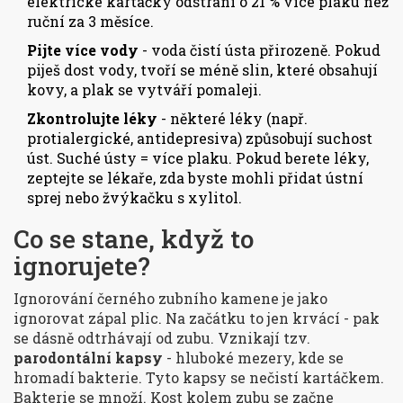
elektrické kartáčky odstraní o 21 % více plaku než
ruční za 3 měsíce.
Pijte více vody
- voda čistí ústa přirozeně. Pokud
piješ dost vody, tvoří se méně slin, které obsahují
kovy, a plak se vytváří pomaleji.
Zkontrolujte léky
- některé léky (např.
protialergické, antidepresiva) způsobují suchost
úst. Suché ústy = více plaku. Pokud berete léky,
zeptejte se lékaře, zda byste mohli přidat ústní
sprej nebo žvýkačku s xylitol.
Co se stane, když to
ignorujete?
Ignorování černého zubního kamene je jako
ignorovat zápal plic. Na začátku to jen krvácí - pak
se dásně odtrhávají od zubu. Vznikají tzv.
parodontální kapsy
- hluboké mezery, kde se
hromadí bakterie. Tyto kapsy se nečistí kartáčkem.
Bakterie se množí. Kost kolem zubu se začne