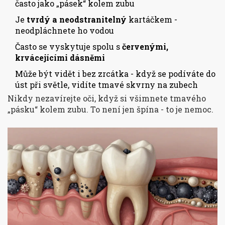
často jako „pásek“ kolem zubu
Je
tvrdý a neodstranitelný
kartáčkem -
neodpláchnete ho vodou
Často se vyskytuje spolu s
červenými,
krvácejícími dásněmi
Může být vidět i bez zrcátka - když se podíváte do
úst při světle, vidíte tmavé skvrny na zubech
Nikdy nezavírejte oči, když si všimnete tmavého
„pásku“ kolem zubu. To není jen špína - to je nemoc.