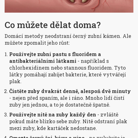
Co můžete dělat doma?
Domácí metody neodstraní černý zubní kámen. Ale
můžete zpomalit jeho růst:
Používejte zubní pastu s fluoridem a
antibakteriálními látkami
- například s
chlorhexidinem nebo stannous fluoridem. Tyto
látky pomáhají zabíjet bakterie, které vytvářejí
plak.
Čistěte zuby dvakrát denně, alespoň dvě minuty
- nejen před spaním, ale i ráno. Mnoho lidí čistí
zuby jen jednou, a to je dostatečně špatně.
Používejte nitě na zuby každý den
- zvláště
pokud máte blízko sebe zuby. Nitě odstraní plak
mezi zuby, kde kartáček nedostane.
Omezte černý čaj, kávu a víno
- ne vylučujte je