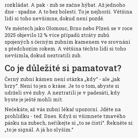
rozkládat. A pak - zub se začne hýbat. Až jednoho
dne - spadne. A to bez bolesti. To je nejhorší. Většina
lidí si toho nevšimne, dokud není pozdě.
Ve městech jako Olomouc, Brno nebo Plzeň se v roce
2025 objevilo 12 % více případů ztráty zubů
spojených s černým zubním kamenem ve srovnání
s předchozím rokem. A většina těchto lidí si toho
nevšimla, dokud neztratili zub.
Co je důležité si pamatovat?
Černý zubní kámen není otázka „kdy“ - ale „jak
brzy“. Není to jen o kráse. Je to o tom, abyste si
udrželi své zuby. A neztratili je v padesáti, kdy
byste je ještě mohli mít.
Nečekáte, až vás zubní lékař upozorní. Jděte na
prohlídku - teď. Dnes. Když si všimnete tmavého
pásku na zubech, neříkejte si „to se čistí“. Řekněte si:
„to je signál. A já ho slyším.“