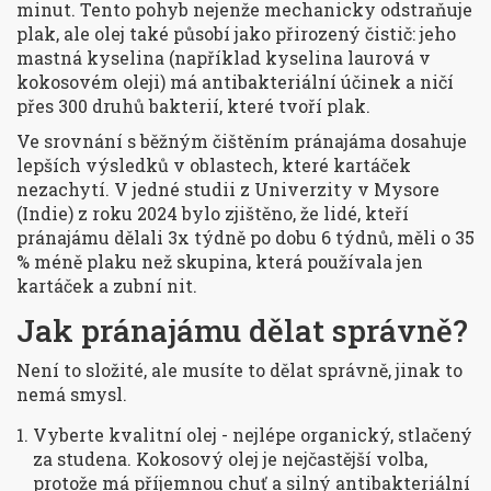
minut. Tento pohyb nejenže mechanicky odstraňuje
plak, ale olej také působí jako přirozený čistič: jeho
mastná kyselina (například kyselina laurová v
kokosovém oleji) má antibakteriální účinek a ničí
přes 300 druhů bakterií, které tvoří plak.
Ve srovnání s běžným čištěním pránajáma dosahuje
lepších výsledků v oblastech, které kartáček
nezachytí. V jedné studii z Univerzity v Mysore
(Indie) z roku 2024 bylo zjištěno, že lidé, kteří
pránajámu dělali 3x týdně po dobu 6 týdnů, měli o 35
% méně plaku než skupina, která používala jen
kartáček a zubní nit.
Jak pránajámu dělat správně?
Není to složité, ale musíte to dělat správně, jinak to
nemá smysl.
Vyberte kvalitní olej - nejlépe organický, stlačený
za studena. Kokosový olej je nejčastější volba,
protože má příjemnou chuť a silný antibakteriální