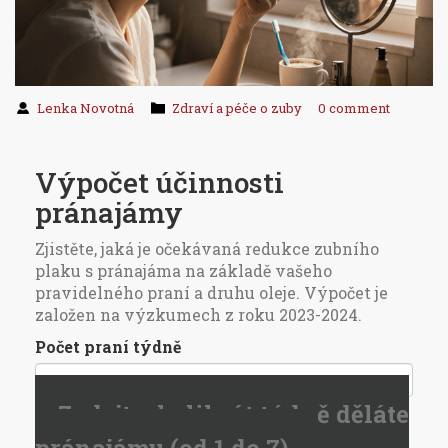
Lenka Novotná
Zdraví a péče o zuby
0 comment
Výpočet účinnosti
pránajámy
Zjistěte, jaká je očekávaná redukce zubního
plaku s pránajáma na základě vašeho
pravidelného praní a druhu oleje. Výpočet je
založen na výzkumech z roku 2023-2024.
Počet praní týdně
Zadejte, kolikrát týdně děláte