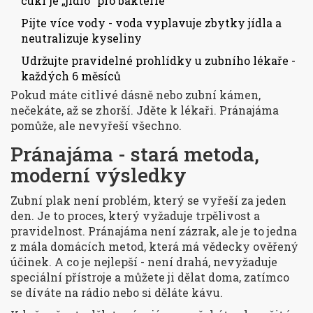
cukr je „jídlo“ pro bakterie
Pijte více vody - voda vyplavuje zbytky jídla a
neutralizuje kyseliny
Udržujte pravidelné prohlídky u zubního lékaře -
každých 6 měsíců
Pokud máte citlivé dásně nebo zubní kámen,
nečekáte, až se zhorší. Jděte k lékaři. Pránajáma
pomůže, ale nevyřeší všechno.
Pránajáma - stará metoda,
moderní výsledky
Zubní plak není problém, který se vyřeší za jeden
den. Je to proces, který vyžaduje trpělivost a
pravidelnost. Pránajáma není zázrak, ale je to jedna
z mála domácích metod, která má vědecky ověřený
účinek. A co je nejlepší - není drahá, nevyžaduje
speciální přístroje a můžete ji dělat doma, zatímco
se díváte na rádio nebo si děláte kávu.