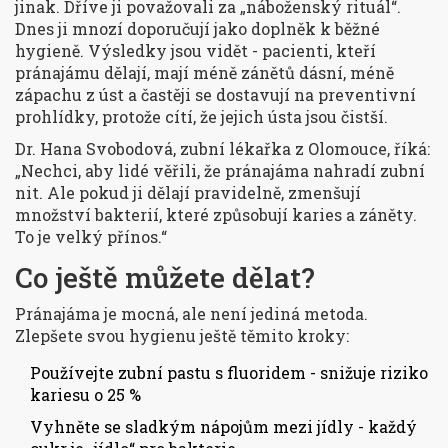
jinak. Dříve ji považovali za „náboženský rituál“.
Dnes ji mnozí doporučují jako doplněk k běžné
hygieně. Výsledky jsou vidět - pacienti, kteří
pránajámu dělají, mají méně zánětů dásní, méně
zápachu z úst a častěji se dostavují na preventivní
prohlídky, protože cítí, že jejich ústa jsou čistší.
Dr. Hana Svobodová, zubní lékařka z Olomouce, říká:
„Nechci, aby lidé věřili, že pránajáma nahradí zubní
nit. Ale pokud ji dělají pravidelně, zmenšují
množství bakterií, které způsobují karies a záněty.
To je velký přínos.“
Co ještě můžete dělat?
Pránajáma je mocná, ale není jediná metoda.
Zlepšete svou hygienu ještě těmito kroky:
Používejte zubní pastu s fluoridem - snižuje riziko
kariesu o 25 %
Vyhněte se sladkým nápojům mezi jídly - každý