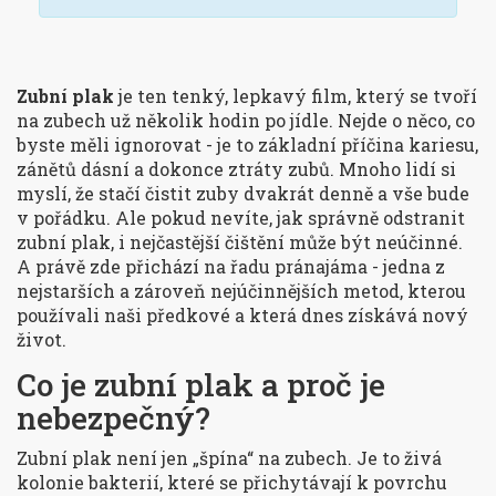
Zubní plak
je ten tenký, lepkavý film, který se tvoří
na zubech už několik hodin po jídle. Nejde o něco, co
byste měli ignorovat - je to základní příčina kariesu,
zánětů dásní a dokonce ztráty zubů. Mnoho lidí si
myslí, že stačí čistit zuby dvakrát denně a vše bude
v pořádku. Ale pokud nevíte, jak správně odstranit
zubní plak, i nejčastější čištění může být neúčinné.
A právě zde přichází na řadu pránajáma - jedna z
nejstarších a zároveň nejúčinnějších metod, kterou
používali naši předkové a která dnes získává nový
život.
Co je zubní plak a proč je
nebezpečný?
Zubní plak není jen „špína“ na zubech. Je to živá
kolonie bakterií, které se přichytávají k povrchu