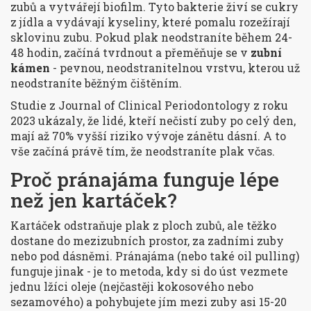
zubů a vytvářejí biofilm. Tyto bakterie živí se cukry
z jídla a vydávají kyseliny, které pomalu rozežírají
sklovinu zubu. Pokud plak neodstraníte během 24-
48 hodin, začíná tvrdnout a přeměňuje se v
zubní
kámen
- pevnou, neodstranitelnou vrstvu, kterou už
neodstraníte běžným čištěním.
Studie z
Journal of Clinical Periodontology
z roku
2023 ukázaly, že lidé, kteří nečistí zuby po celý den,
mají až 70% vyšší riziko vývoje zánětu dásní. A to
vše začíná právě tím, že neodstraníte plak včas.
Proč pránajáma funguje lépe
než jen kartáček?
Kartáček odstraňuje plak z ploch zubů, ale těžko
dostane do mezizubních prostor, za zadními zuby
nebo pod dásněmi. Pránajáma (nebo také
oil pulling
)
funguje jinak - je to metoda, kdy si do úst vezmete
jednu lžíci oleje (nejčastěji kokosového nebo
sezamového) a pohybujete jím mezi zuby asi 15-20