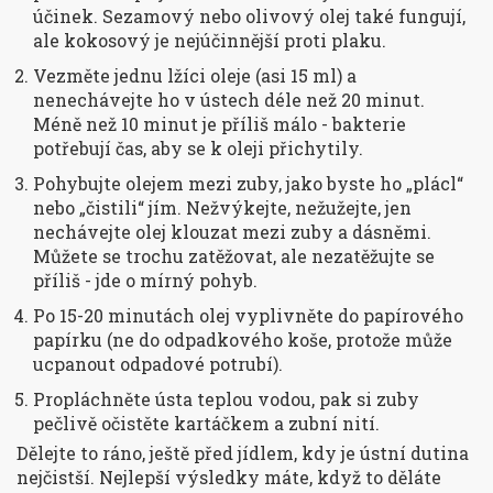
účinek. Sezamový nebo olivový olej také fungují,
ale kokosový je nejúčinnější proti plaku.
Vezměte jednu lžíci oleje (asi 15 ml) a
nenechávejte ho v ústech déle než 20 minut.
Méně než 10 minut je příliš málo - bakterie
potřebují čas, aby se k oleji přichytily.
Pohybujte olejem mezi zuby, jako byste ho „plácl“
nebo „čistili“ jím. Nežvýkejte, nežužejte, jen
nechávejte olej klouzat mezi zuby a dásněmi.
Můžete se trochu zatěžovat, ale nezatěžujte se
příliš - jde o mírný pohyb.
Po 15-20 minutách olej vyplivněte do papírového
papírku (ne do odpadkového koše, protože může
ucpanout odpadové potrubí).
Propláchněte ústa teplou vodou, pak si zuby
pečlivě očistěte kartáčkem a zubní nití.
Dělejte to ráno, ještě před jídlem, kdy je ústní dutina
nejčistší. Nejlepší výsledky máte, když to děláte