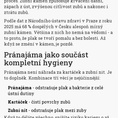
proces. Zubní kámen způsobuje krvácení dásní,
zápach z úst, zvýšenou citlivost zubů a nakonec i
ztrátu zubů.
Podle dat z Národního ústavu zdraví v Praze z roku
2025 má 68 % dospělých v Česku alespoň mírný
zubní kámen. Většina z nich ho nemá na vědomí - a
to proto, že plak se tvoří pomalu a bez bolesti. Až
když se změní v kámen, je pozdě.
Pránajáma jako součást
kompletní hygieny
Pránajáma není náhrada za kartáček a zubní nit. Je
to doplněk. Kombinace tří věcí je nejúčinnější:
Pránajáma
- odstraňuje plak a bakterie z celé
ústní dutiny
Kartáček
- čistí povrchy zubů
Zubní nit
- odstraňuje plak mezi zuby
Když to děláte všechno, snížíte riziko kariesu o až