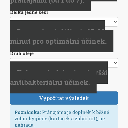
pránajámu (od 1 do 7).
Délka jedné sesí
Doporučená délka je 15-20
minut pro optimální účinek.
Druh oleje
Kokosový olej má nejvyšší
antibakteriální účinek.
Vypočítat výsledek
Poznámka:
Pránajáma je doplněk k běžné
zubní hygieně (kartáček a zubní nit), ne
náhrada.