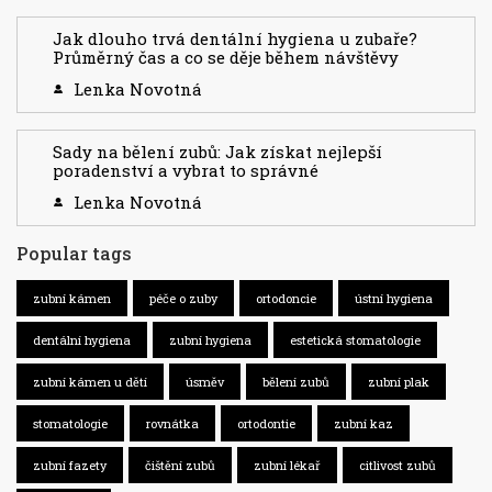
Jak dlouho trvá dentální hygiena u zubaře?
Průměrný čas a co se děje během návštěvy
Lenka Novotná
Sady na bělení zubů: Jak získat nejlepší
poradenství a vybrat to správné
Lenka Novotná
Popular tags
zubní kámen
péče o zuby
ortodoncie
ústní hygiena
dentální hygiena
zubní hygiena
estetická stomatologie
zubní kámen u dětí
úsměv
bělení zubů
zubní plak
stomatologie
rovnátka
ortodontie
zubní kaz
zubní fazety
čištění zubů
zubní lékař
citlivost zubů