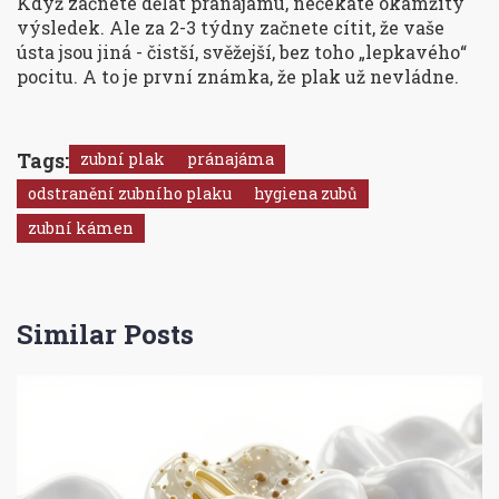
Když začnete dělat pránajámu, nečekáte okamžitý
výsledek. Ale za 2-3 týdny začnete cítit, že vaše
ústa jsou jiná - čistší, svěžejší, bez toho „lepkavého“
pocitu. A to je první známka, že plak už nevládne.
Tags:
zubní plak
pránajáma
odstranění zubního plaku
hygiena zubů
zubní kámen
Similar Posts