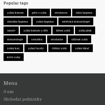
Popular tags
zubní kámen
péče o zuby
ortodoncie
ústní hygiena
dentální hygiena
zubní hygiena
estetická stomatologie
úsměv
zubní kámen u dětí
bělení zubů
zubní plak
stomatologie
rovnátka
ortodontie
citlivost zubů
zubní kaz
zubní fazety
čištění zubů
zubní lékař
křivé zuby
Menu
O nás
Obchodní podmínky