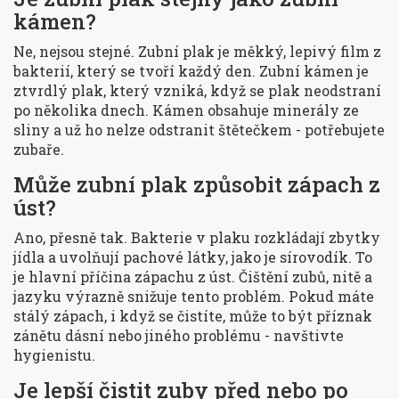
kámen?
Ne, nejsou stejné. Zubní plak je měkký, lepivý film z
bakterií, který se tvoří každý den. Zubní kámen je
ztvrdlý plak, který vzniká, když se plak neodstraní
po několika dnech. Kámen obsahuje minerály ze
sliny a už ho nelze odstranit štětečkem - potřebujete
zubaře.
Může zubní plak způsobit zápach z
úst?
Ano, přesně tak. Bakterie v plaku rozkládají zbytky
jídla a uvolňují pachové látky, jako je sírovodík. To
je hlavní příčina zápachu z úst. Čištění zubů, nitě a
jazyku výrazně snižuje tento problém. Pokud máte
stálý zápach, i když se čistíte, může to být příznak
zánětu dásní nebo jiného problému - navštivte
hygienistu.
Je lepší čistit zuby před nebo po