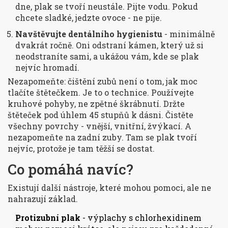
dne, plak se tvoří neustále. Pijte vodu. Pokud
chcete sladké, jedzte ovoce - ne pije.
Navštěvujte dentálního hygienistu
- minimálně
dvakrát ročně. Oni odstraní kámen, který už si
neodstraníte sami, a ukážou vám, kde se plak
nejvíc hromadí.
Nezapomeňte: čištění zubů není o tom, jak moc
tlačíte štětečkem. Je to o technice. Používejte
kruhové pohyby, ne zpětné škrábnutí. Držte
štěteček pod úhlem 45 stupňů k dásni. Čistěte
všechny povrchy - vnější, vnitřní, žvýkací. A
nezapomeňte na zadní zuby. Tam se plak tvoří
nejvíc, protože je tam těžší se dostat.
Co pomáhá navíc?
Existují další nástroje, které mohou pomoci, ale ne
nahrazují základ.
Protizubní plak
- výplachy s chlorhexidinem