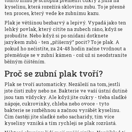
tomto filmu je schopná přeměnit cukry z jídla na
kyselinu, která rozežírá sklovinu zubu. To je přesně
ten proces, který vede ke zubnímu kazu.
Plak je většinou bezbarvý a lepivý. Vypadá jako ten
lehký povlak, který cítíte na zubech ráno, když se
probudíte. Nebo když si po snídani dotknete
jazykem zubů - ten „příšerný“ pocit? To je plak. A
pokud ho nečistíte, za 24-48 hodin začne tvrdnout a
přeměňuje se v zubní kámen - což už si neodstraníte
běžným čištěním.
Proč se zubní plak tvoří?
Plak se tvoří automaticky. Nezáleží na tom, jestli
jste čistí zuby nebo ne. Bakterie ve vaší ústní dutině
jsou tam vždycky. Ale když jíte cukry - třeba sladké
nápoje, cukrovinky, chleba nebo ovoce - tyto
bakterie se rozběhnou a začnou vyrábět kyselinu.
Čím častěji jíte sladké nebo sacharidy, tím více
kyseliny vzniká a tím rychleji se plak rozrůstá.