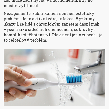
zub může začít hýbat. Až do momentu, kdy ho
musíte vytrhnout.
Nezapomeňte: zubní kámen není jen estetický
problém. Je to aktivní zdroj infekce. Výzkumy
ukazují, že lidé s chronickým zánětem dásní mají
vyšší riziko srdečních onemocnění, cukrovky i
komplikací těhotenství. Plak není jen o zubech - je
to celotělový problém.