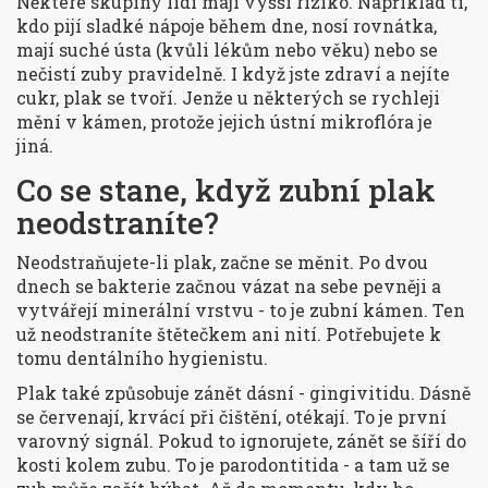
Některé skupiny lidí mají vyšší riziko. Například ti,
kdo pijí sladké nápoje během dne, nosí rovnátka,
mají suché ústa (kvůli lékům nebo věku) nebo se
nečistí zuby pravidelně. I když jste zdraví a nejíte
cukr, plak se tvoří. Jenže u některých se rychleji
mění v kámen, protože jejich ústní mikroflóra je
jiná.
Co se stane, když zubní plak
neodstraníte?
Neodstraňujete-li plak, začne se měnit. Po dvou
dnech se bakterie začnou vázat na sebe pevněji a
vytvářejí minerální vrstvu - to je zubní kámen. Ten
už neodstraníte štětečkem ani nití. Potřebujete k
tomu dentálního hygienistu.
Plak také způsobuje zánět dásní - gingivitidu. Dásně
se červenají, krvácí při čištění, otékají. To je první
varovný signál. Pokud to ignorujete, zánět se šíří do
kosti kolem zubu. To je parodontitida - a tam už se