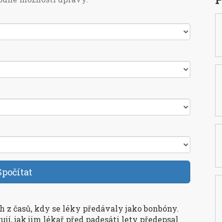
Spočítat
ěh z časů, kdy se léky předávaly jako bonbóny.
ují, jak jim lékař před padesáti lety předepsal