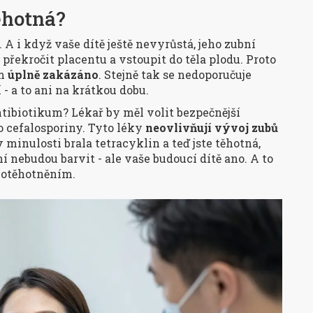
těhotná?
. A i když vaše dítě ještě nevyrůstá, jeho zubní
překročit placentu a vstoupit do těla plodu. Proto
ám
úplně zakázáno
. Stejně tak se nedoporučuje
 - a to ani na krátkou dobu.
antibiotikum? Lékař by měl volit bezpečnější
bo cefalosporiny. Tyto léky
neovlivňují vývoj zubů
 minulosti brala tetracyklin a teď jste těhotná,
ní nebudou barvit - ale vaše budoucí dítě ano. A to
d otěhotněním.