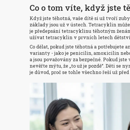
Co o tom víte, když jste 
Když jste těhotná, vaše dítě si už tvoří zuby
základy jsou už v ústech. Tetracyklin může 
je předepsání tetracyklinu těhotným žen
užívat tetracyklin v prvních letech dětství
Co dělat, pokud jste těhotná a potřebujete 
varianty - jako je penicilin, amoxicilin ne
a jsou považovány za bezpečné. Pokud jste v
nevěřte mýtu, že „to už je pozdě“. Děti se ny
je důvod, proč se tohle všechno řeší už pře