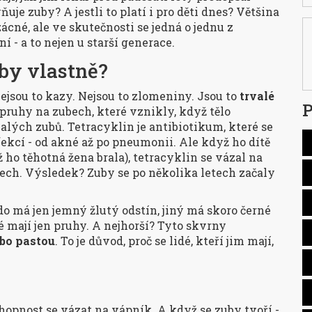
uje zuby? A jestli to platí i pro děti dnes? Většina
zácné, ale ve skutečnosti se jedná o jednu z
í - a to nejen u starší generace.
uby vlastně?
jsou to kazy. Nejsou to zlomeniny. Jsou to
trvalé
P
pruhy na zubech, které vznikly, když tělo
lých zubů. Tetracyklin je antibiotikum, které se
fekcí - od akné až po pneumonii. Ale když ho dítě
 ho těhotná žena brala), tetracyklin se vázal na
ech. Výsledek? Zuby se po několika letech začaly
do má jen jemný žlutý odstín, jiný má skoro černé
é mají jen pruhy. A nejhorší? Tyto skvrny
ebo pastou
. To je důvod, proč se lidé, kteří jim mají,
hopnost se vázat na vápník. A když se zuby tvoří -