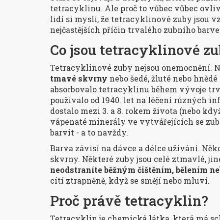
tetracyklinu. Ale proč to vůbec vůbec ovlivň
lidí si myslí, že tetracyklinové zuby jsou v
nejčastějších příčin trvalého zubního barven
Co jsou tetracyklinové z
Tetracyklinové zuby nejsou onemocnění. Ne
tmavé skvrny
nebo šedé, žluté nebo hnědé 
absorbovalo tetracyklinu během vývoje trva
používalo od 1940. let na léčení různých in
dostalo mezi 3. a 8. rokem života (nebo když
vápenaté minerály ve vytvářejících se zub
barvit - a to navždy.
Barva závisí na dávce a délce užívání. Něk
skvrny. Některé zuby jsou celé ztmavlé, jin
neodstraníte běžným čištěním, bělením n
cítí ztrapněně, když se smějí nebo mluví.
Proč právě tetracyklin?
Tetracyklin je chemická látka, která má sc