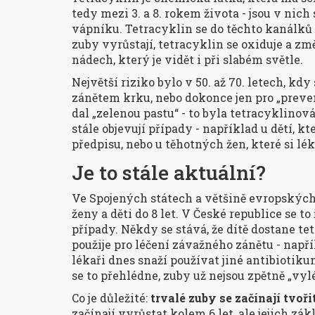
tedy mezi 3. a 8. rokem života - jsou v ni
vápníku. Tetracyklin se do těchto kanálků 
zuby vyrůstají, tetracyklin se oxiduje a z
nádech, který je vidět i při slabém světle.
Největší riziko bylo v 50. až 70. letech, kd
zánětem krku, nebo dokonce jen pro „preven
dal „zelenou pastu“ - to byla tetracyklinová
stále objevují případy - například u dětí, k
předpisu, nebo u těhotných žen, které si lé
Je to stále aktuální?
Ve Spojených státech a většině evropských
ženy a děti do 8 let. V České republice se t
případy. Někdy se stává, že dítě dostane te
použije pro léčení závažného zánětu - napří
lékaři dnes snaží používat jiné antibiotik
se to přehlédne, zuby už nejsou zpětně „vylé
Co je důležité:
trvalé zuby se začínají tvoři
začínají vyrůstat kolem 6 let, ale jejich zá