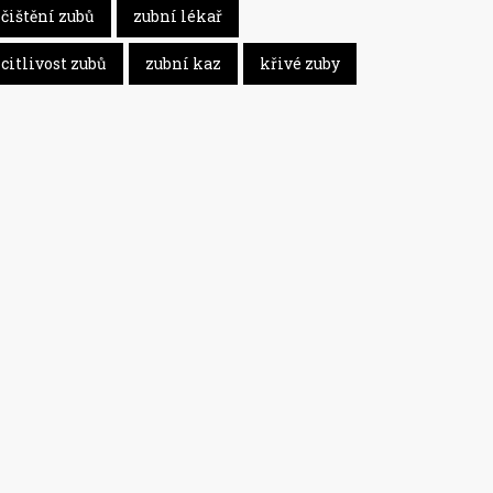
čištění zubů
zubní lékař
citlivost zubů
zubní kaz
křivé zuby