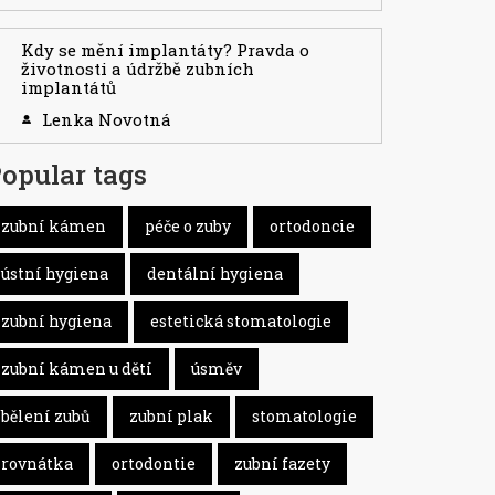
Kdy se mění implantáty? Pravda o
životnosti a údržbě zubních
implantátů
Lenka Novotná
opular tags
zubní kámen
péče o zuby
ortodoncie
ústní hygiena
dentální hygiena
zubní hygiena
estetická stomatologie
zubní kámen u dětí
úsměv
bělení zubů
zubní plak
stomatologie
rovnátka
ortodontie
zubní fazety