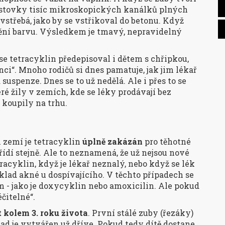
ch stovky tisíc mikroskopických kanálků plných
vstřebá, jako by se vstřikoval do betonu. Když
mění barvu. Výsledkem je tmavý, nepravidelný
y se tetracyklin předepisoval i dětem s chřipkou,
ci“. Mnoho rodičů si dnes pamatuje, jak jim lékař
 suspenze. Dnes se to už nedělá. Ale i přes to se
teré žily v zemích, kde se léky prodávají bez
k koupily na trhu.
 zemí je tetracyklin
úplně zakázán
pro těhotné
o řídí stejně. Ale to neznamená, že už nejsou nové
tracyklin, když je lékař neznalý, nebo když se lék
klad akné u dospívajícího. V těchto případech se
um - jako je doxycyklin nebo amoxicilin. Ale pokud
čitelné“.
t kolem 3. roku života
. První stálé zuby (řezáky)
klad je vytvářen už dříve. Pokud tedy dítě dostane