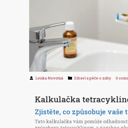
Lenka Novotná
Zdraví a péče o zuby
0 com
Kalkulačka tetracykli
Zjistěte, co způsobuje vaš
Tato kalkulačka vám pomůže odhadnout,
způsobeny tetracyklinem, a navrhne vh