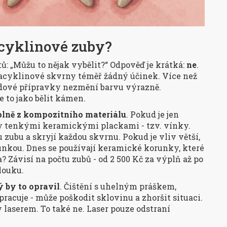
acyklinové zuby?
tů: „Můžu to nějak vybělit?“ Odpověď je krátká:
ne
.
tracyklinové skvrny téměř žádný účinek. Více než
oxidové přípravky nezmění barvu výrazně.
e to jako bělit kámen.
lně z kompozitního materiálu
. Pokud je jen
y tenkými keramickými plackami - tzv. vínky.
 zubu a skryjí každou skvrnu. Pokud je vliv větší,
nkou. Dnes se používají keramické korunky, které
? Závisí na počtu zubů - od 2 500 Kč za výplň až po
louku.
ý by to opravil
. Čištění s uhelným práškem,
racuje - může poškodit sklovinu a zhoršit situaci.
y laserem. To také ne. Laser pouze odstraní