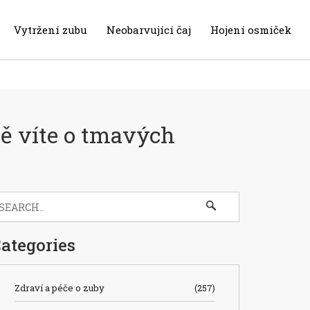
Vytržení zubu
Neobarvující čaj
Hojení osmiček
ně víte o tmavých
ategories
Zdraví a péče o zuby
(257)