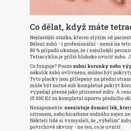
Co dělat, když máte tetr
Nejčastější otázka, kterou slyším od pacien
Bělení zubů - i profesionální - nemá na te
80 % případů ukazuje, že i nejsilnější per
Tetracyklin je příliš hluboko uvnitř zubu. J
Co funguje? Pouze
zubní korunky nebo výp
několik zubů ovlivněno, můžou být pokryt
Tyto placky jsou přilepeny na přední stranu
může být nutné zub kompletně pokrýt koru
vypadají přesně jako přirozené zuby. A cena
15 000 Kč za kompletní úpravu předního ob
Nezapomeňte:
neexistuje domácí lék, kter
citronem, nebo bicarbone sodného nejen nep
Někteří lidé si vymysleli, že „výbělím“ zub
povrchové skvrny - ne ten, co je uvnitř.