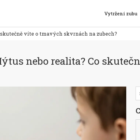
Vytržení zubu
o skutečně víte o tmavých skvrnách na zubech?
ýtus nebo realita? Co skuteč
C