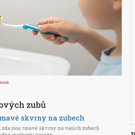
ment
nových zubů
e tmavé skvrny na zubech
 zda jsou tmavé skvrny na vašich zubech
P
odné možnosti úpravy.